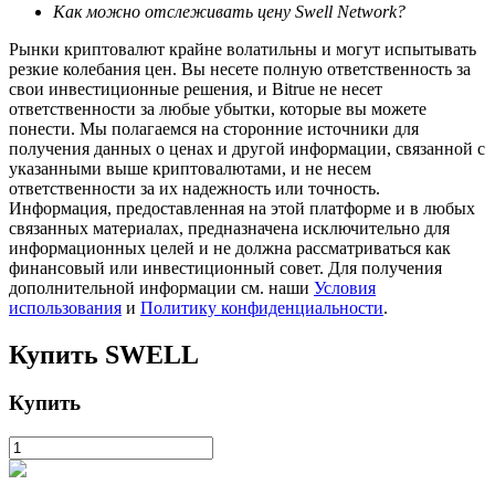
Как можно отслеживать цену Swell Network?
Рынки криптовалют крайне волатильны и могут испытывать
резкие колебания цен. Вы несете полную ответственность за
свои инвестиционные решения, и Bitrue не несет
ответственности за любые убытки, которые вы можете
понести. Мы полагаемся на сторонние источники для
получения данных о ценах и другой информации, связанной с
указанными выше криптовалютами, и не несем
ответственности за их надежность или точность.
Информация, предоставленная на этой платформе и в любых
Авто Инвест
связанных материалах, предназначена исключительно для
информационных целей и не должна рассматриваться как
Получите долгосрочную прибыль и гибкие проценты
финансовый или инвестиционный совет. Для получения
дополнительной информации см. наши
Условия
использования
и
Политику конфиденциальности
.
Купить
SWELL
Купить
Изучите стейкинг