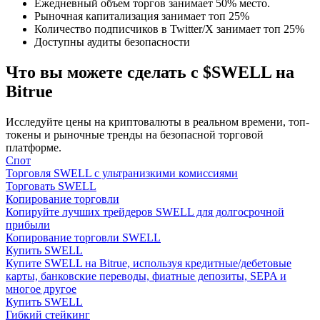
Ежедневный объем торгов занимает 50% место.
Рыночная капитализация занимает топ 25%
Количество подписчиков в Twitter/X занимает топ 25%
Доступны аудиты безопасности
Что вы можете сделать с $SWELL на
Bitrue
Гид
Исследуйте цены на криптовалюты в реальном времени, топ-
Руководство для начинающих по фьючерсам
токены и рыночные тренды на безопасной торговой
платформе.
Спот
Торговля SWELL с ультранизкими комиссиями
Торговать SWELL
Копирование торговли
Копируйте лучших трейдеров SWELL для долгосрочной
прибыли
Копирование торговли SWELL
Купить SWELL
Купите SWELL на Bitrue, используя кредитные/дебетовые
карты, банковские переводы, фиатные депозиты, SEPA и
Торговые стратегии
многое другое
Купить SWELL
Узнайте, как оставаться прибыльным
Гибкий стейкинг