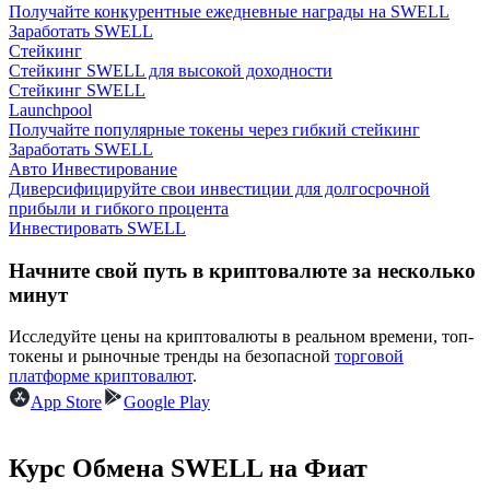
Получайте конкурентные ежедневные награды на SWELL
Заработать SWELL
Стейкинг
Стейкинг SWELL для высокой доходности
Стейкинг SWELL
Launchpool
Получайте популярные токены через гибкий стейкинг
Заработать SWELL
Заработок
Авто Инвестирование
Диверсифицируйте свои инвестиции для долгосрочной
прибыли и гибкого процента
Инвестировать SWELL
Начните свой путь в криптовалюте за несколько
минут
Исследуйте цены на криптовалюты в реальном времени, топ-
токены и рыночные тренды на безопасной
торговой
платформе криптовалют
.
Силовая свинья
App Store
Google Play
Получайте конкурентные награды ежедневно
Курс Обмена SWELL на Фиат