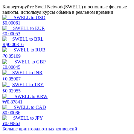
Конвертируйте Swell Network(SWELL) в основные фиатные
валюты, используя курсы обмена в реальном времени.
SWELL
to
USD
$
0.00061
SWELL
to
EUR
€
0.00053
SWELL
to
BRL
Стейкинг
R$
0.00316
SWELL
to
RUB
Высокая прибыль и мгновенный доступ
₽
0.05109
SWELL
to
GBP
£
0.00045
SWELL
to
INR
₹
0.05907
SWELL
to
TRY
₺
0.02955
SWELL
to
KRW
₩
0.87841
SWELL
to
CAD
$
0.00086
Launchpool
SWELL
to
JPY
¥
0.09863
Гибкая ставка для заработка популярных токенов
Больше криптовалютных конверсий