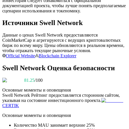
Инвесторам следует ознакомиться с официальной
документацией проекта, чтобы лучше понять предполагаемые
сценарии использования и токеномику.
Источники Swell Network
Станьте копи-трейдером
Наслаждайтесь распределением прибыли и комиссиями
Данные о ценах Swell Network предоставляются
за копи-трейдинг
CoinMarketCap и агрегируются с ведущих криптовалютных
бирж по всему миру. Цены обновляются в реальном времени,
чтобы отражать текущие рыночные условия.
Official Website
Blockchain Explorer
Swell Network Оценка безопасности
81.25
/100
Основные моменты и оповещения
Swell Network
Рейтинг предоставляется сторонним сайтом,
Информация
указывая на состояние инвестиционного проекта.
CERTIK
Анализ больших данных, включая торговую информацию
и т. д.
Основные моменты и оповещения
Количество MAU занимает верхние 25%