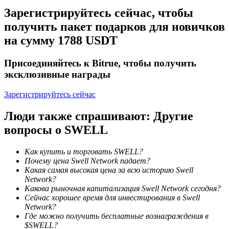
Зарегистрируйтесь сейчас, чтобы
получить пакет подарков для новичков
на сумму 1788 USDT
Присоединяйтесь к Bitrue, чтобы получить
эксклюзивные награды
Блокировки BTR
Зарегистрируйтесь сейчас
Эксклюзивные инвестиции для владельцев BTR
Люди также спрашивают: Другие
вопросы о SWELL
Как купить и торговать SWELL?
Почему цена Swell Network падает?
Какая самая высокая цена за всю историю Swell
Network?
Какова рыночная капитализация Swell Network сегодня?
Сейчас хорошее время для инвестирования в Swell
Network?
Кредиты
Где можно получить бесплатные вознаграждения в
$SWELL?
Сервис заимствований, обеспеченных криптовалютой