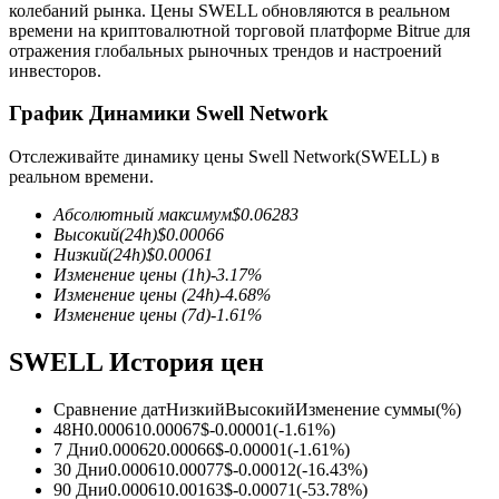
колебаний рынка. Цены SWELL обновляются в реальном
времени на криптовалютной торговой платформе Bitrue для
отражения глобальных рыночных трендов и настроений
инвесторов.
График Динамики Swell Network
Фьючерсы на COIN-M
Отслеживайте динамику цены Swell Network(SWELL) в
реальном времени.
Криптовалютные фьючерсы
Абсолютный максимум
$
0.06283
Высокий
(24h)
$
0.00066
Низкий
(24h)
$
0.00061
TradFi
Изменение цены
(1h)
-3.17
%
Изменение цены
(24h)
-4.68
%
Деривативы на акции, форекс, драгоценные металлы и
Изменение цены
(7d)
-1.61
%
сырьевые товары
SWELL История цен
Сравнение дат
Низкий
Высокий
Изменение суммы
(%)
48H
0.00061
0.00067
$
-0.00001
(
-1.61
%)
7 Дни
0.00062
0.00066
$
-0.00001
(
-1.61
%)
30 Дни
0.00061
0.00077
$
-0.00012
(
-16.43
%)
90 Дни
0.00061
0.00163
$
-0.00071
(
-53.78
%)