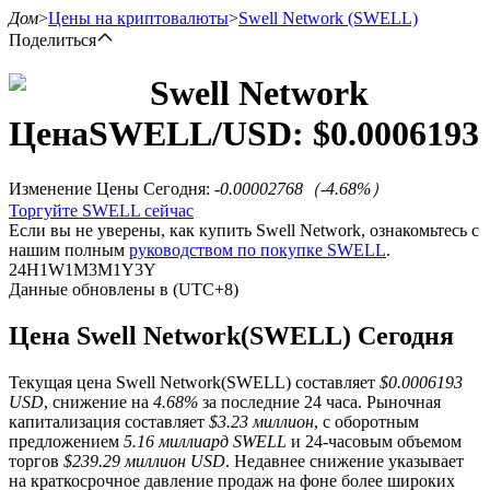
Дом
>
Цены на криптовалюты
>
Swell Network
(SWELL)
Поделиться
Swell Network
Цена
SWELL
/USD: $
0.0006193
Фьючерсы
Изменение Цены Сегодня
:
-0.00002768
（
-4.68
%）
Торгуйте SWELL сейчас
Если вы не уверены, как купить Swell Network, ознакомьтесь с
нашим полным
руководством по покупке SWELL
.
24H
1W
1M
3M
1Y
3Y
Данные обновлены в (UTC+8)
Цена Swell Network(SWELL) Сегодня
USDT-фьючерсы
Текущая цена Swell Network(SWELL) составляет
$0.0006193
Фьючерсы с использованием USDT в качестве
USD
, снижение на
4.68%
за последние 24 часа. Рыночная
обеспечения
капитализация составляет
$3.23 миллион
, с оборотным
предложением
5.16 миллиард SWELL
и 24-часовым объемом
торгов
$239.29 миллион USD
. Недавнее снижение указывает
на краткосрочное давление продаж на фоне более широких