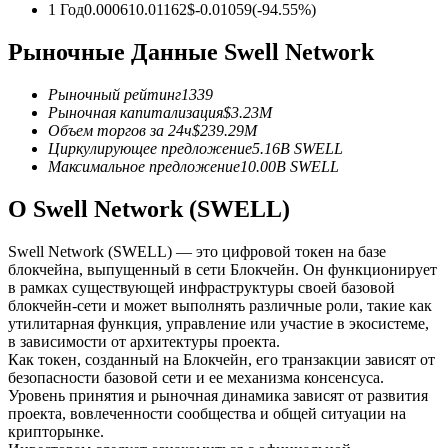
1 Год
0.00061
0.01162
$
-0.01059
(
-94.55
%)
USDC фьючерсы
Рыночные Данные Swell Network
Фьючерсы с использованием USDC в качестве
обеспечения
Рыночный рейтинг
1339
Рыночная капитализация
$
3.23M
Объем торгов за 24ч
$
239.29M
Циркулирующее предложение
5.16B
SWELL
Максимальное предложение
10.00B
SWELL
О Swell Network (SWELL)
Swell Network (SWELL) — это цифровой токен на базе
блокчейна, выпущенный в сети Блокчейн. Он функционирует
в рамках существующей инфраструктуры своей базовой
Копирование торговли
блокчейн-сети и может выполнять различные роли, такие как
утилитарная функция, управление или участие в экосистеме,
Присоединяйтесь к лучшим трейдерам
в зависимости от архитектуры проекта.
Как токен, созданный на Блокчейн, его транзакции зависят от
безопасности базовой сети и ее механизма консенсуса.
Уровень принятия и рыночная динамика зависят от развития
проекта, вовлеченности сообщества и общей ситуации на
крипторынке.