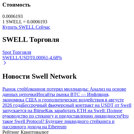
Стоимость
Узнайте о пассивном доходе
0.0006193
Bitrue
AI
1
SWELL
=
0.0006193
Купить SWELL Сейчас
SWELL
Торговля
Spot Торговля
SWELL/USDT
0.00061
-4.68
%
Bitrue Партнеры
Новости Swell Network
Рынок стейблкоинов потерял миллиарды: Анализ на основе
данных цепочки
Инсайты рынка BTC — Инфляция,
экономика США и геополитические воздействия в августе
2026 года
Бессрочный фьючерсный контракт на USDT от Swell
запускается на Bitrue
Как заработать ETH на Swell: Полное
руководство по стекингу и предоставлению ликвидности
Что
такое Swell Protocol? Будущее ликвидного стейкинга и
пассивного дохода на Ethereum
Партнеры Bitrue
Рейтинг Криптовалют