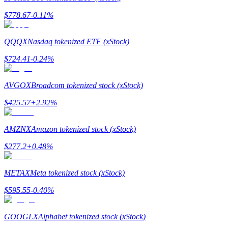
$
778.67
-0.11
%
QQQX
Nasdaq tokenized ETF (xStock)
BTC Welcome Rewards
$
724.41
-0.24
%
Deposit & Trade BTC to Share 25000 USDT prize pool!
AVGOX
Broadcom tokenized stock (xStock)
$
425.57
+
2.92
%
Deposit CASHCAT & Win
Share 500000 CASHCAT prize pool
AMZNX
Amazon tokenized stock (xStock)
$
277.2
+
0.48
%
Exclusive for BitMart Users
METAX
Meta tokenized stock (xStock)
Register & Trade to Win 500,000 USDT
$
595.55
-0.40
%
GOOGLX
Alphabet tokenized stock (xStock)