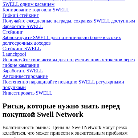
SWELL одним касанием
Копирование торговли SWELL
Гибкий стейкинг
Получайте ежедневные награды, сохраняя SWELL доступным
Заработать SWELL
Стейкинг
Заблокируйте SWELL для потенциально более высоких
долгосрочных доходов
Стейкинг SWELL
Launchpool
Используйте свои активы для получения новых токенов через
гибкие кампании
Заработать SWELL
Автоинвестирование
Постепенно наращивайте позицию SWELL регулярными
покупками
Инвестировать SWELL
Риски, которые нужно знать перед
покупкой Swell Network
Волатильность рынка
:
Цены на Swell Network могут резко
колебаться, что может привести к значительным прибылям