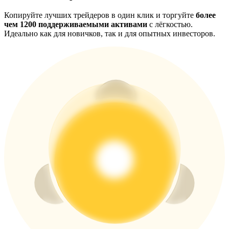
Копируйте лучших трейдеров в один клик и торгуйте
более
Больше событий
чем 1200 поддерживаемыми активами
с лёгкостью.
Идеально как для новичков, так и для опытных инвесторов.
Выигрывайте призы и эксклюзивные награды
Логин
Зарегистрироваться
Логин
Зарегистрироваться