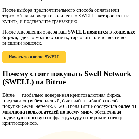
После выбора предпочтительного способа оплаты или
торговой пары введите количество SWELL, которое хотите
купить, и подтвердите транзакцию.
BTC Welcome Rewards
После завершения ордера ваш
SWELL появится в кошельке
биржи
, где его можно хранить, торговать или вывести во
Deposit & Trade BTC to Share 25000 USDT prize pool!
внешний кошелёк.
Начать торговлю SWELL
Deposit CASHCAT & Win
Почему стоит покупать Swell Network
Share 500000 CASHCAT prize pool
(SWELL) на Bitrue
Bitrue — глобально доверенная криптовалютная биржа,
предлагающая безопасный, быстрый и гибкий способ
Exclusive for BitMart Users
покупки Swell Network. С 2018 года Bitrue обслужила
более 41
миллиона пользователей по всему миру
, обеспечивая
Register & Trade to Win 500,000 USDT
надёжную торговую инфраструктуру и широкий спектр
криптосервисов.