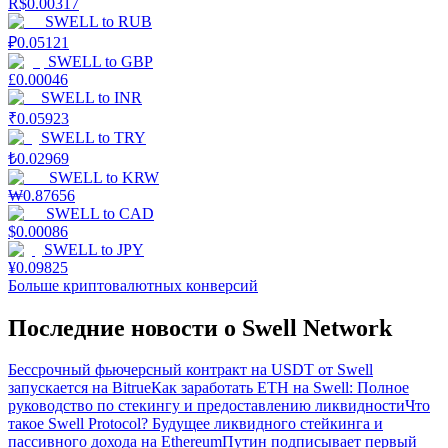
R$
0.00317
SWELL
to
RUB
₽
0.05121
SWELL
to
GBP
£
0.00046
SWELL
to
INR
₹
0.05923
SWELL
to
TRY
₺
0.02969
SWELL
to
KRW
₩
0.87656
SWELL
to
CAD
$
0.00086
SWELL
to
JPY
¥
0.09825
Больше криптовалютных конверсий
Последние новости о Swell Network
Бессрочный фьючерсный контракт на USDT от Swell
запускается на Bitrue
Как заработать ETH на Swell: Полное
руководство по стекингу и предоставлению ликвидности
Что
такое Swell Protocol? Будущее ликвидного стейкинга и
пассивного дохода на Ethereum
Путин подписывает первый