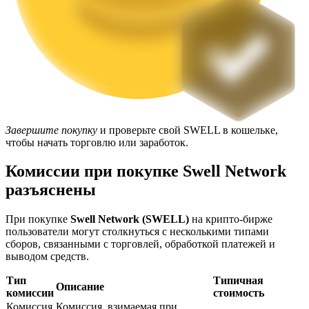
Блокировки BTR
Завершите покупку
и проверьте свой SWELL в кошельке,
Эксклюзивные инвестиции для владельцев BTR
чтобы начать торговлю или заработок.
Комиссии при покупке Swell Network
разъяснены
При покупке
Swell Network (SWELL)
на крипто-бирже
пользователи могут столкнуться с несколькими типами
сборов, связанными с торговлей, обработкой платежей и
выводом средств.
Тип
Типичная
Кредиты
Описание
комиссии
стоимость
Сервис заимствований, обеспеченных криптовалютой
Комиссия
Комиссия, взимаемая при