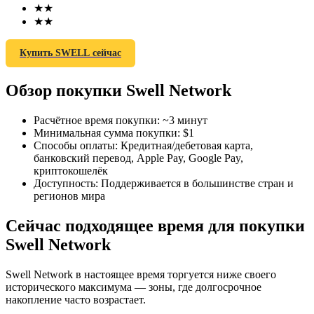
★
★
★
★
Купить SWELL сейчас
Обзор покупки Swell Network
Фьючерсы на COIN-M
Криптовалютные фьючерсы
Расчётное время покупки
:
~3 минут
Минимальная сумма покупки
:
$1
Способы оплаты
:
Кредитная/дебетовая карта,
банковский перевод, Apple Pay, Google Pay,
TradFi
криптокошелёк
Доступность
:
Поддерживается в большинстве стран и
Деривативы на акции, форекс, драгоценные металлы и
регионов мира
сырьевые товары
Сейчас подходящее время для покупки
Swell Network
Swell Network в настоящее время торгуется ниже своего
исторического максимума — зоны, где долгосрочное
накопление часто возрастает.