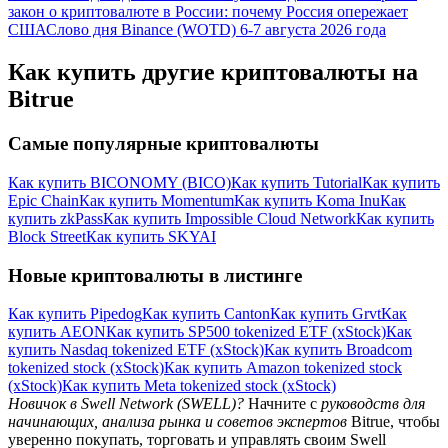
закон о криптовалюте в России: почему Россия опережает
США
Слово дня Binance (WOTD) 6-7 августа 2026 года
Как купить другие криптовалюты на
Bitrue
Самые популярные криптовалюты
Как купить BICONOMY (BICO)
Как купить Tutorial
Как купить
Epic Chain
Как купить Momentum
Как купить Koma Inu
Как
купить zkPass
Как купить Impossible Cloud Network
Как купить
Block Street
Как купить SKYAI
Новые криптовалюты в листинге
Как купить Pipedog
Как купить Canton
Как купить Grvt
Как
купить AEON
Как купить SP500 tokenized ETF (xStock)
Как
купить Nasdaq tokenized ETF (xStock)
Как купить Broadcom
tokenized stock (xStock)
Как купить Amazon tokenized stock
(xStock)
Как купить Meta tokenized stock (xStock)
Новичок в Swell Network (SWELL)?
Начните с
руководств для
начинающих, анализа рынка и советов экспертов
Bitrue, чтобы
уверенно покупать, торговать и управлять своим Swell