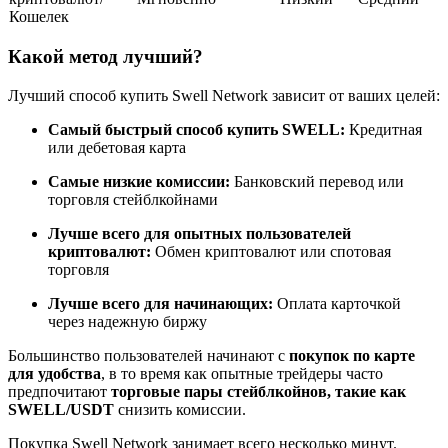
Кошелек
Какой метод лучший?
Станьте копи-трейдером
Лучший способ купить Swell Network зависит от ваших целей:
Наслаждайтесь распределением прибыли и комиссиями
Самый быстрый способ купить SWELL:
Кредитная
за копи-трейдинг
или дебетовая карта
Самые низкие комиссии:
Банковский перевод или
торговля стейблкойнами
Лучше всего для опытных пользователей
криптовалют:
Обмен криптовалют или спотовая
торговля
Лучше всего для начинающих:
Оплата карточкой
через надежную биржу
Информация
Большинство пользователей начинают с
покупок по карте
для удобства
, в то время как опытные трейдеры часто
Анализ больших данных, включая торговую информацию
предпочитают
торговые пары стейблкойнов, такие как
и т. д.
SWELL/USDT
снизить комиссии.
Покупка Swell Network занимает всего несколько минут.