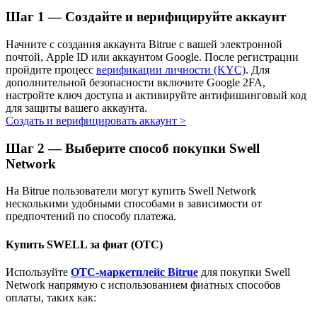
Шаг
1 —
Создайте и верифицируйте аккаунт
Узнайте о пассивном доходе
Bitrue
AI
Начните с создания аккаунта Bitrue с вашей электронной
почтой, Apple ID или аккаунтом Google. После регистрации
пройдите процесс
верификации личности (KYC)
. Для
дополнительной безопасности включите Google 2FA,
настройте ключ доступа и активируйте антифишинговый код
для защиты вашего аккаунта.
Создать и верифицировать аккаунт
>
Шаг
2 —
Выберите способ покупки Swell
Bitrue Партнеры
Network
На Bitrue пользователи могут купить Swell Network
несколькими удобными способами в зависимости от
предпочтений по способу платежа.
Купить SWELL за фиат (OTC)
Используйте
OTC-маркетплейс Bitrue
для покупки Swell
Network напрямую с использованием фиатных способов
оплаты, таких как:
Партнеры Bitrue