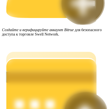
Создайте и верифицируйте аккаунт Bitrue
для безопасного
доступа к торговле Swell Network.
Заработок
Силовая свинья
Получайте конкурентные награды ежедневно