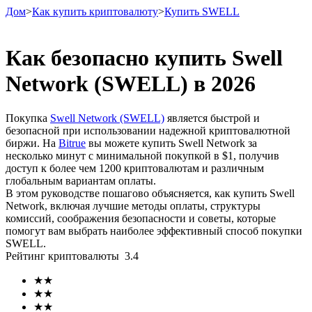
Дом
>
Как купить криптовалюту
>
Купить SWELL
Как безопасно купить Swell
Network (SWELL) в 2026
Фьючерсы
Покупка
Swell Network (SWELL)
является быстрой и
безопасной при использовании надежной криптовалютной
биржи. На
Bitrue
вы можете купить Swell Network за
несколько минут с минимальной покупкой в ​​$1, получив
доступ к более чем 1200 криптовалютам и различным
глобальным вариантам оплаты.
В этом руководстве пошагово объясняется, как купить Swell
Network, включая лучшие методы оплаты, структуры
комиссий, соображения безопасности и советы, которые
USDT-фьючерсы
помогут вам выбрать наиболее эффективный способ покупки
SWELL.
Фьючерсы с использованием USDT в качестве
Рейтинг криптовалюты
3.4
обеспечения
★
★
★
★
★
★