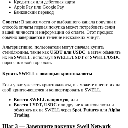
Кредитная или дебетовая карта
До 65% комиссии!
Apple Pay или Google Pay
Банковский перевод
Советы:
В зависимости от выбранного канала покупки и
способа оплаты первая покупка может потребовать связи
вашей личности и информации об оплате. Этот процесс
обычно завершается в течение нескольких минут.
Альтернативно, пользователи могут сначала купить
стейблкоины, такие как
USDT или USDC
, а затем обменять
их на
SWELL
, используя
SWELL/USDT
or
SWELL/USDC
пары спотовой торговли.
Реферал
Пригласите друга, чтобы получить денежные
Купить SWELL с помощью криптовалюты
вознаграждения
Если у вас уже есть криптовалюты, вы можете внести их на
BTC Welcome Rewards
свой крипто-кошелек и конвертировать в SWELL.
Внести SWELL напрямую
, или
Внести USDT, USDC
или другие криптовалюты и
обменять их на SWELL через
Spot
,
Futures
или
Alpha
Trading
.
Шаг
3 —
Завершите покупку Swell Network