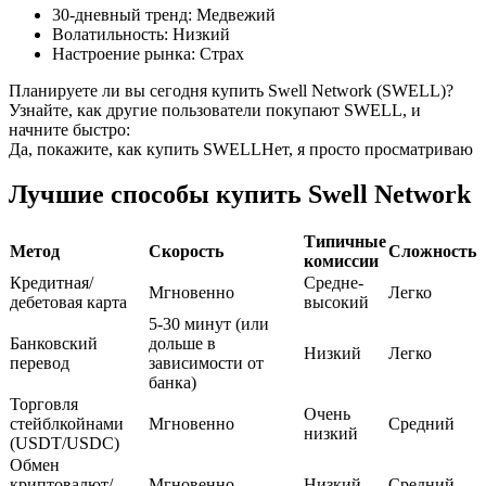
30-дневный тренд
:
Медвежий
Волатильность
:
Низкий
USDC фьючерсы
Настроение рынка
:
Страх
Фьючерсы с использованием USDC в качестве
Планируете ли вы сегодня купить Swell Network (SWELL)?
обеспечения
Узнайте, как другие пользователи покупают SWELL, и
начните быстро:
Да, покажите, как купить SWELL
Нет, я просто просматриваю
Лучшие способы купить Swell Network
Типичные
Метод
Скорость
Сложность
комиссии
Кредитная/
Средне-
Мгновенно
Легко
дебетовая карта
высокий
Копирование торговли
5-30 минут (или
Банковский
дольше в
Низкий
Легко
Присоединяйтесь к лучшим трейдерам
перевод
зависимости от
банка)
Торговля
Очень
стейблкойнами
Мгновенно
Средний
низкий
(USDT/USDC)
Обмен
криптовалют/
Мгновенно
Низкий
Средний