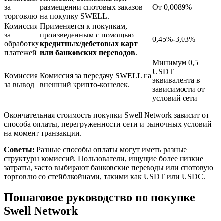
за
размещении спотовых заказов
От 0,0089%
торговлю
на покупку SWELL.
Комиссия
Применяется к покупкам,
за
произведенным с помощью
0,45%-3,03%
обработку
кредитных/дебетовых карт
платежей
или банковских переводов
.
Минимум 0,5
USDT
Комиссия
Комиссия за передачу SWELL на
эквивалента в
за вывод
внешний крипто-кошелек.
зависимости от
условий сети
Авто Инвест
Получите долгосрочную прибыль и гибкие проценты
Окончательная стоимость покупки Swell Network зависит от
способа оплаты, перегруженности сети и рыночных условий
на момент транзакции.
Советы:
Разные способы оплаты могут иметь разные
структуры комиссий. Пользователи, ищущие более низкие
затраты, часто выбирают банковские переводы или спотовую
торговлю со стейблкойнами, такими как USDT или USDC.
Пошаговое руководство по покупке
Swell Network
Изучите стейкинг