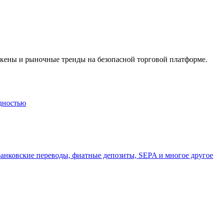
а копи-трейдинг
e
окены и рыночные тренды на безопасной торговой платформе.
дностью
 т. д.
банковские переводы, фиатные депозиты, SEPA и многое другое