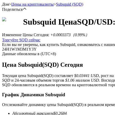
Дом
>
Цены на криптовалюты
>
Subsquid
(SQD)
Поделиться
Subsquid
Цена
SQD
/USD:
Фьючерсы
Изменение Цены Сегодня
:
+0.0003373
（
0.99
%）
Торгуйте SQD сейчас
Если вы не уверены, как купить Subsquid, ознакомьтесь с наш
24H
1W
1M
3M
1Y
3Y
Данные обновлены в (UTC+8)
Цена Subsquid(SQD) Сегодня
Текущая цена Subsquid(SQD) составляет
$0.03441 USD
, рост на
USDT-фьючерсы
SQD
и 24-часовым объемом торгов
$1.06 миллион USD
. Восход
SQD обновляются в реальном времени на криптовалютной торго
Фьючерсы с использованием USDT в качестве обеспечен
График Динамики Subsquid
Отслеживайте динамику цены Subsquid(SQD) в реальном време
Абсолютный максимум
$
0.2684