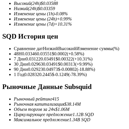
Высокий
(24h)
$
0.03588
Низкий
(24h)
$
0.03359
Изменение цены
(1h)
-0.08
%
Изменение цены
(24h)
+
0.99
%
Изменение цены
(7d)
+
10.31
%
Фьючерсы на COIN-M
SQD История цен
Криптовалютные фьючерсы
Сравнение дат
Низкий
Высокий
Изменение суммы
(%)
48H
0.03346
0.03551
$
0.0002
(
+
0.58
%)
TradFi
7 Дни
0.03122
0.03491
$
0.00322
(
+
10.31
%)
30 Дни
0.02963
0.03491
$
0.00313
(
+
9.99
%)
Деривативы на акции, форекс, драгоценные металлы и с
90 Дни
0.02923
0.04973
$
-0.00802
(
-18.88
%)
1 Год
0.02832
0.2445
$
-0.1249
(
-78.39
%)
Рыночные Данные Subsquid
Рыночный рейтинг
415
Рыночная капитализация
$
38.14M
Объем торгов за 24ч
$
1.06M
Циркулирующее предложение
1.12B
SQD
Максимальное предложение
1.34B
SQD
USDC фьючерсы