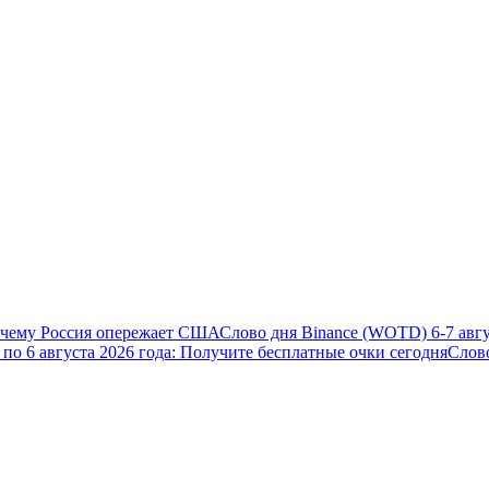
почему Россия опережает США
Слово дня Binance (WOTD) 6-7 авгу
5 по 6 августа 2026 года: Получите бесплатные очки сегодня
Слов