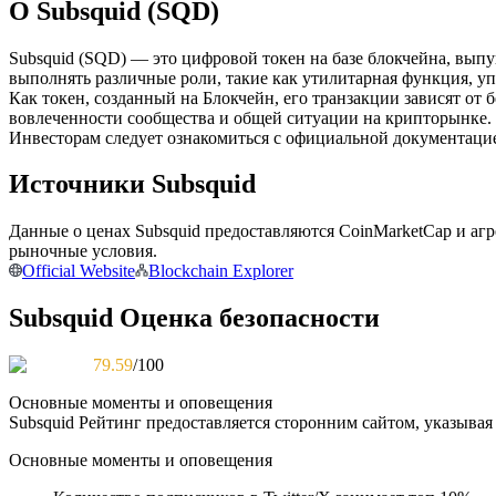
О Subsquid (SQD)
Фьючерсы с использованием USDC в качестве обеспечен
Subsquid (SQD) — это цифровой токен на базе блокчейна, вы
выполнять различные роли, такие как утилитарная функция, уп
Как токен, созданный на Блокчейн, его транзакции зависят от 
вовлеченности сообщества и общей ситуации на крипторынке.
Инвесторам следует ознакомиться с официальной документацие
Источники Subsquid
Данные о ценах Subsquid предоставляются CoinMarketCap и аг
Копирование торговли
рыночные условия.
Official Website
Blockchain Explorer
Присоединяйтесь к лучшим трейдерам
Subsquid Оценка безопасности
79.59
/100
Основные моменты и оповещения
Subsquid
Рейтинг предоставляется сторонним сайтом, указывая
Основные моменты и оповещения