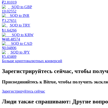
₽
2.81019
SQD
to
GBP
Заработок
£
0.02552
SQD
to
INR
₹
3.27651
SQD
to
TRY
₺
1.64266
SQD
to
KRW
₩
48.48574
SQD
to
CAD
$
0.04806
SQD
to
JPY
¥
5.43469
Силовая свинья
Больше криптовалютных конверсий
Получайте конкурентные награды ежедневно
Зарегистрируйтесь сейчас, чтобы полу
Присоединяйтесь к Bitrue, чтобы получить экск
Зарегистрируйтесь сейчас
Люди также спрашивают: Другие вопр