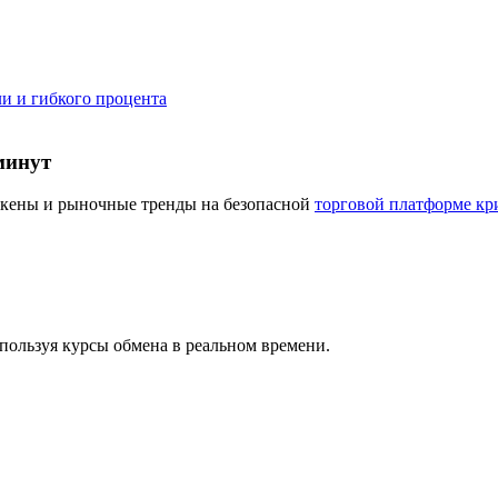
и и гибкого процента
минут
окены и рыночные тренды на безопасной
торговой платформе кр
пользуя курсы обмена в реальном времени.