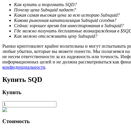
Как купить и торговать SQD?
Почему цена Subsquid падает?
Стейкинг
Какая самая высокая цена за всю историю Subsquid?
Какова рыночная капитализация Subsquid сегодня?
Высокая прибыль и мгновенный доступ
Сейчас хорошее время для инвестирования в Subsquid?
Где можно получить бесплатные вознаграждения в $SQ
Как можно отслеживать цену Subsquid?
Рынки криптовалют крайне волатильны и могут испытывать резк
любые убытки, которые вы можете понести. Мы полагаемся на
не несем ответственности за их надежность или точность. Инф
информационных целей и не должна рассматриваться как фин
конфиденциальности
.
Купить
SQD
Launchpool
Гибкая ставка для заработка популярных токенов
Купить
Стоимость