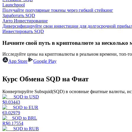
Launchpool
Получайте популярные токены через гибкий стейкинг
Гид
Заработать SQD
Авто Инвестирование
Руководство для начинающих по фьючерсам
Диверсифицируйте свои инвестиции для долгосрочной прибыл
Инвестировать SQD
Начните свой путь в криптовалюте за несколько 
Исследуйте цены на криптовалюты в реальном времени, топ-т
App Store
Google Play
Курс Обмена SQD на Фиат
Торговые стратегии
Конвертируйте Subsquid(SQD) в основные фиатные валюты, ис
Узнайте, как оставаться прибыльным
SQD
to
USD
$
0.03443
SQD
to
EUR
€
0.02979
SQD
to
BRL
R$
0.17554
SQD
to
RUB