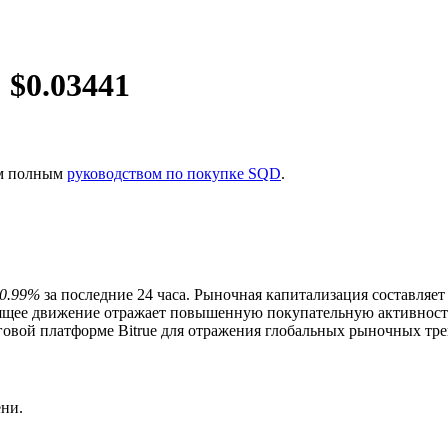
 $
0.03441
им полным
руководством по покупке SQD
.
0.99%
за последние 24 часа. Рыночная капитализация составляе
ящее движение отражает повышенную покупательную активност
вой платформе Bitrue для отражения глобальных рыночных трен
ия
ни.