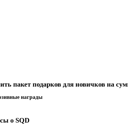
чить пакет подарков для новичков на су
люзивные награды
осы о SQD