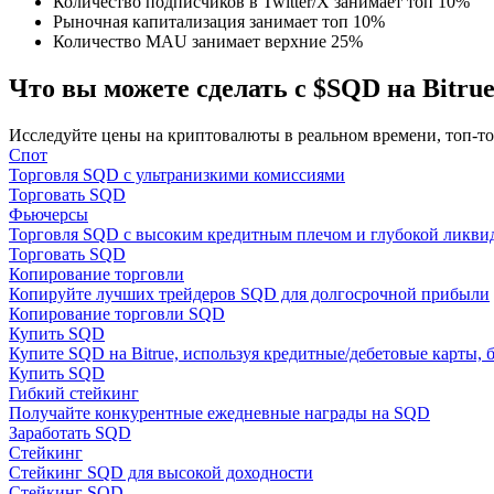
Количество подписчиков в Twitter/X занимает топ 10%
Станьте копи-трейдером
Рыночная капитализация занимает топ 10%
Количество MAU занимает верхние 25%
Наслаждайтесь распределением прибыли и комиссиями з
Что вы можете сделать с $SQD на Bitru
Исследуйте цены на криптовалюты в реальном времени, топ-т
Спот
Торговля SQD с ультранизкими комиссиями
Торговать SQD
Фьючерсы
Торговля SQD с высоким кредитным плечом и глубокой ликви
Торговать SQD
Копирование торговли
Информация
Копируйте лучших трейдеров SQD для долгосрочной прибыли
Копирование торговли SQD
Анализ больших данных, включая торговую информацию и
Купить SQD
Купите SQD на Bitrue, используя кредитные/дебетовые карты, 
Купить SQD
Гибкий стейкинг
Получайте конкурентные ежедневные награды на SQD
Заработать SQD
Стейкинг
Стейкинг SQD для высокой доходности
Стейкинг SQD