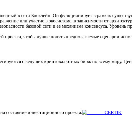
ия
пущенный в сети Блокчейн. Он функционирует в рамках существ
равление или участие в экосистеме, в зависимости от архитекту
безопасности базовой сети и ее механизма консенсуса. Уровень п
й проекта, чтобы лучше понять предполагаемые сценарии испол
регируются с ведущих криптовалютных бирж по всему миру. Цен
 на состояние инвестиционного проекта.
CERTIK