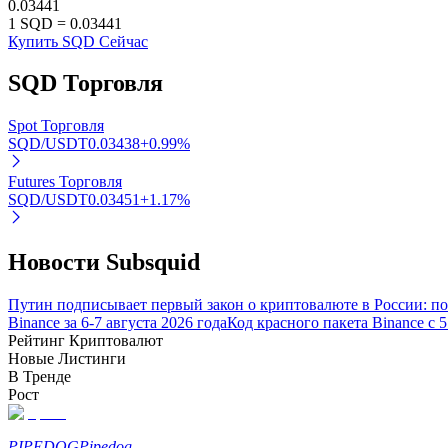
0.03441
1
SQD
=
0.03441
Купить SQD Сейчас
Блокировки BTR
SQD
Торговля
Эксклюзивные инвестиции для владельцев BTR
Spot Торговля
SQD/USDT
0.03438
+
0.99
%
Futures Торговля
SQD/USDT
0.03451
+
1.17
%
Новости Subsquid
Кредиты
Путин подписывает первый закон о криптовалюте в России: 
Binance за 6-7 августа 2026 года
Код красного пакета Binance с 
Сервис заимствований, обеспеченных криптовалютой
Рейтинг Криптовалют
Новые Листинги
В Тренде
Рост
PIPEDOG
Pipedog