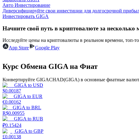
Авто Инвестирование
Диверсифицируйте свои инвестиции для долгосрочной прибыл
Гид
Инвестировать GIGA
Руководство для начинающих по фьючерсам
Начните свой путь в криптовалюте за несколько 
Исследуйте цены на криптовалюты в реальном времени, топ-т
App Store
Google Play
Курс Обмена GIGA на Фиат
Конвертируйте GIGACHAD(GIGA) в основные фиатные валюты,
GIGA
to
USD
Торговые стратегии
$
0.00187
GIGA
to
EUR
Узнайте, как оставаться прибыльным
€
0.00162
GIGA
to
BRL
R$
0.00955
GIGA
to
RUB
₽
0.15424
GIGA
to
GBP
£
0.00138