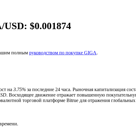
A
/USD: $
0.001874
 нашим полным
руководством по покупке GIGA
.
рост на
3.75%
за последние 24 часа. Рыночная капитализация сос
USD
. Восходящее движение отражает повышенную покупательную
валютной торговой платформе Bitrue для отражения глобальных
ия
времени.