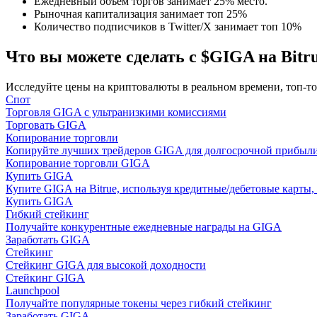
Ежедневный объем торгов занимает 25% место.
Станьте копи-трейдером
Рыночная капитализация занимает топ 25%
Количество подписчиков в Twitter/X занимает топ 10%
Наслаждайтесь распределением прибыли и комиссиями з
Что вы можете сделать с $GIGA на Bitr
Исследуйте цены на криптовалюты в реальном времени, топ-т
Спот
Торговля GIGA с ультранизкими комиссиями
Торговать GIGA
Копирование торговли
Копируйте лучших трейдеров GIGA для долгосрочной прибыл
Копирование торговли GIGA
Купить GIGA
Информация
Купите GIGA на Bitrue, используя кредитные/дебетовые карты,
Купить GIGA
Анализ больших данных, включая торговую информацию и
Гибкий стейкинг
Получайте конкурентные ежедневные награды на GIGA
Заработать GIGA
Стейкинг
Стейкинг GIGA для высокой доходности
Стейкинг GIGA
Launchpool
Получайте популярные токены через гибкий стейкинг
Заработать GIGA