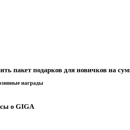
чить пакет подарков для новичков на су
люзивные награды
осы о GIGA