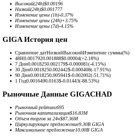
Высокий
(24h)
$
0.00196
Низкий
(24h)
$
0.001777
Изменение цены
(1h)
-0.37
%
Изменение цены
(24h)
+
3.75
%
Изменение цены
(7d)
-4.15
%
Фьючерсы на COIN-M
GIGA История цен
Криптовалютные фьючерсы
Сравнение дат
Низкий
Высокий
Изменение суммы
(%)
48H
0.001792
0.001888
$
0.00004
(
+
2.18
%)
TradFi
7 Дни
0.001825
0.002179
$
-0.000081
(
-4.15
%)
30 Дни
0.001825
0.002442
$
-0.000408
(
-17.91
%)
Деривативы на акции, форекс, драгоценные металлы и с
90 Дни
0.001825
0.005941
$
-0.002002
(
-51.71
%)
1 Год
0.001649
0.0163
$
-0.01443
(
-88.53
%)
Рыночные Данные GIGACHAD
Рыночный рейтинг
695
Рыночная капитализация
$
16.83M
Объем торгов за 24ч
$
87.36M
Циркулирующее предложение
9.30B
GIGA
Максимальное предложение
10.00B
GIGA
USDC фьючерсы