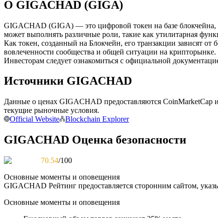
О GIGACHAD (GIGA)
Фьючерсы с использованием USDC в качестве обеспечен
GIGACHAD (GIGA) — это цифровой токен на базе блокчейна, 
может выполнять различные роли, такие как утилитарная функц
Как токен, созданный на Блокчейн, его транзакции зависят от 
вовлеченности сообщества и общей ситуации на крипторынке.
Инвесторам следует ознакомиться с официальной документацие
Источники GIGACHAD
Данные о ценах GIGACHAD предоставляются CoinMarketCap и 
Копирование торговли
текущие рыночные условия.
Official Website
Blockchain Explorer
Присоединяйтесь к лучшим трейдерам
GIGACHAD Оценка безопасности
70.54
/100
Основные моменты и оповещения
GIGACHAD
Рейтинг предоставляется сторонним сайтом, указ
Основные моменты и оповещения