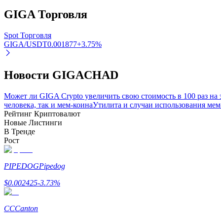
GIGA
Торговля
Блокировки BTR
Spot Торговля
GIGA/USDT
0.001877
+
3.75
%
Эксклюзивные инвестиции для владельцев BTR
Новости GIGACHAD
Может ли GIGA Crypto увеличить свою стоимость в 100 раз на 
человека, так и мем-коина
Утилита и случаи использования мем-
Рейтинг Криптовалют
Новые Листинги
В Тренде
Рост
Кредиты
Сервис заимствований, обеспеченных криптовалютой
PIPEDOG
Pipedog
$
0.002425
-3.73
%
CC
Canton