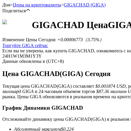
Дом
>
Цены на криптовалюты
>
GIGACHAD
(GIGA)
Поделиться
GIGACHAD
Цена
GIG
Фьючерсы
Изменение Цены Сегодня
:
+0.00006773
（
3.75
%）
Торгуйте GIGA сейчас
Если вы не уверены, как купить GIGACHAD, ознакомьтесь с
24H
1W
1M
3M
1Y
3Y
Данные обновлены в (UTC+8)
Цена GIGACHAD(GIGA) Сегодня
Текущая цена GIGACHAD(GIGA) составляет
$0.001874 USD
, 
USDT-фьючерсы
миллиард GIGA
и 24-часовым объемом торгов
$87.36 миллион 
рынка. Цены GIGA обновляются в реальном времени на крипто
Фьючерсы с использованием USDT в качестве обеспечен
График Динамики GIGACHAD
Отслеживайте динамику цены GIGACHAD(GIGA) в реальном 
Абсолютный максимум
$
0.224