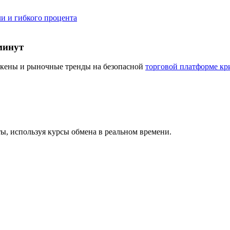
и и гибкого процента
минут
окены и рыночные тренды на безопасной
торговой платформе кр
 используя курсы обмена в реальном времени.