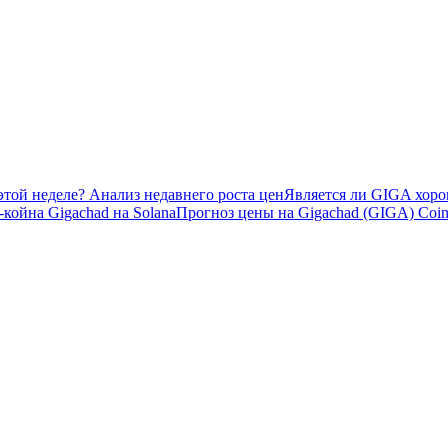
этой неделе? Анализ недавнего роста цен
Является ли GIGA хоро
койна Gigachad на Solana
Прогноз цены на Gigachad (GIGA) Coin