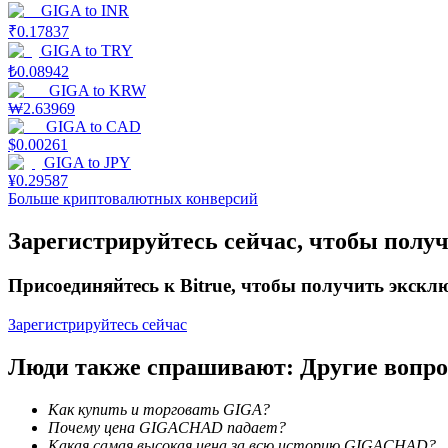
GIGA
to
INR
₹
0.17837
Заработок
GIGA
to
TRY
₺
0.08942
GIGA
to
KRW
₩
2.63969
GIGA
to
CAD
$
0.00261
GIGA
to
JPY
¥
0.29587
Больше криптовалютных конверсий
Зарегистрируйтесь сейчас, чтобы полу
Силовая свинья
Получайте конкурентные награды ежедневно
Присоединяйтесь к Bitrue, чтобы получить экск
Зарегистрируйтесь сейчас
Люди также спрашивают: Другие вопр
Как купить и торговать GIGA?
Почему цена GIGACHAD падает?
Какая самая высокая цена за всю историю GIGACHAD?