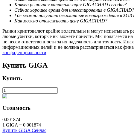
Какова рыночная капитализация GIGACHAD сегодня?
Сейчас хорошее время для инвестирования в GIGACHAD
Стейкинг
Где можно получить бесплатные вознаграждения в $GI
Как можно отслеживать цену GIGACHAD?
Высокая прибыль и мгновенный доступ
Рынки криптовалют крайне волатильны и могут испытывать резк
любые убытки, которые вы можете понести. Мы полагаемся на
не несем ответственности за их надежность или точность. Инф
информационных целей и не должна рассматриваться как фин
конфиденциальности
.
Купить
GIGA
Купить
Launchpool
Гибкая ставка для заработка популярных токенов
Стоимость
0.001874
1
GIGA
=
0.001874
Купить GIGA Сейчас