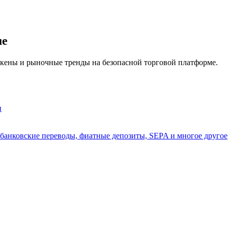
а копи-трейдинг
ue
окены и рыночные тренды на безопасной торговой платформе.
и
 банковские переводы, фиатные депозиты, SEPA и многое другое
 т. д.