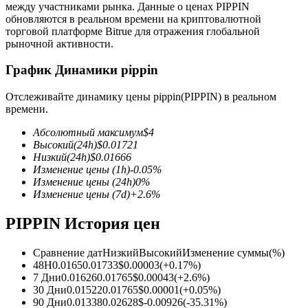
между участниками рынка. Данные о ценах PIPPIN
обновляются в реальном времени на криптовалютной
торговой платформе Bitrue для отражения глобальной
рыночной активности.
График Динамики pippin
Фьючерсы на COIN-M
Отслеживайте динамику цены pippin(PIPPIN) в реальном
времени.
Криптовалютные фьючерсы
Абсолютный максимум
$
4
Высокий
(24h)
$
0.01721
Низкий
(24h)
$
0.01666
TradFi
Изменение цены
(1h)
-0.05
%
Изменение цены
(24h)
0
%
Деривативы на акции, форекс, драгоценные металлы и
Изменение цены
(7d)
+
2.6
%
сырьевые товары
PIPPIN История цен
Сравнение дат
Низкий
Высокий
Изменение суммы
(%)
48H
0.0165
0.01733
$
0.00003
(
+
0.17
%)
7 Дни
0.01626
0.01765
$
0.00043
(
+
2.6
%)
30 Дни
0.01522
0.01765
$
0.00001
(
+
0.05
%)
90 Дни
0.01338
0.02628
$
-0.00926
(
-35.31
%)