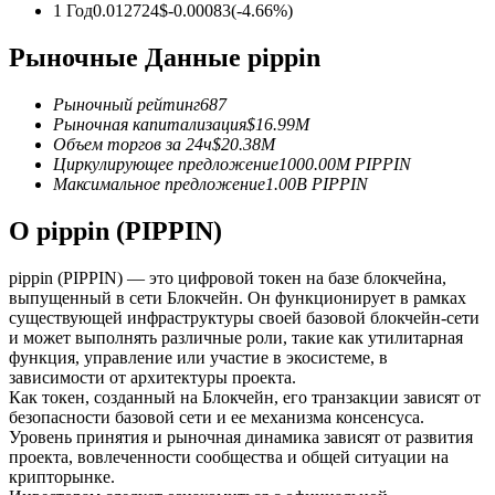
1 Год
0.01272
4
$
-0.00083
(
-4.66
%)
USDC фьючерсы
Рыночные Данные pippin
Фьючерсы с использованием USDC в качестве
обеспечения
Рыночный рейтинг
687
Рыночная капитализация
$
16.99M
Объем торгов за 24ч
$
20.38M
Циркулирующее предложение
1000.00M
PIPPIN
Максимальное предложение
1.00B
PIPPIN
О pippin (PIPPIN)
pippin (PIPPIN) — это цифровой токен на базе блокчейна,
выпущенный в сети Блокчейн. Он функционирует в рамках
существующей инфраструктуры своей базовой блокчейн-сети
Копирование торговли
и может выполнять различные роли, такие как утилитарная
функция, управление или участие в экосистеме, в
Присоединяйтесь к лучшим трейдерам
зависимости от архитектуры проекта.
Как токен, созданный на Блокчейн, его транзакции зависят от
безопасности базовой сети и ее механизма консенсуса.
Уровень принятия и рыночная динамика зависят от развития
проекта, вовлеченности сообщества и общей ситуации на
крипторынке.