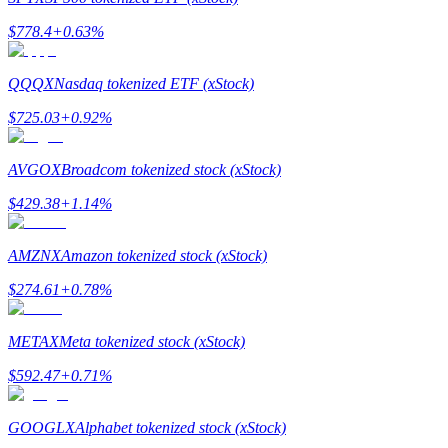
$
778.4
+
0.63
%
QQQX
Nasdaq tokenized ETF (xStock)
BTC Welcome Rewards
$
725.03
+
0.92
%
Deposit & Trade BTC to Share 25000 USDT prize pool!
AVGOX
Broadcom tokenized stock (xStock)
$
429.38
+
1.14
%
Deposit CASHCAT & Win
Share 500000 CASHCAT prize pool
AMZNX
Amazon tokenized stock (xStock)
$
274.61
+
0.78
%
Exclusive for BitMart Users
METAX
Meta tokenized stock (xStock)
Register & Trade to Win 500,000 USDT
$
592.47
+
0.71
%
GOOGLX
Alphabet tokenized stock (xStock)