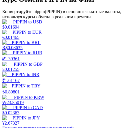
Конвертируйте pippin(PIPPIN) в основные фиатные валюты,
используя курсы обмена в реальном времени.
PIPPIN
to
USD
$
0.01694
PIPPIN
to
EUR
€
0.01465
Стейкинг
PIPPIN
to
BRL
R$
0.08635
Высокая прибыль и мгновенный доступ
PIPPIN
to
RUB
₽
1.39361
PIPPIN
to
GBP
£
0.01255
PIPPIN
to
INR
₹
1.61167
PIPPIN
to
TRY
₺
0.80801
PIPPIN
to
KRW
₩
23.85019
PIPPIN
to
CAD
Launchpool
$
0.02363
PIPPIN
to
JPY
Гибкая ставка для заработка популярных токенов
¥
2.67327