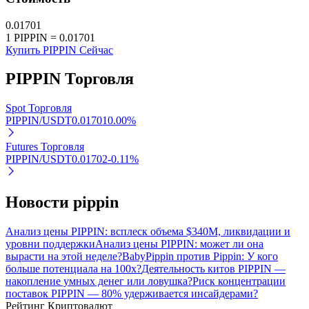
Узнайте о пассивном доходе
0.01701
1
PIPPIN
=
0.01701
Bitrue
AI
Купить PIPPIN Сейчас
PIPPIN
Торговля
Spot Торговля
PIPPIN/USDT
0.01701
0.00
%
Futures Торговля
Bitrue Партнеры
PIPPIN/USDT
0.01702
-0.11
%
Новости pippin
Анализ цены PIPPIN: всплеск объема $340M, ликвидации и
уровни поддержки
Анализ цены PIPPIN: может ли она
вырасти на этой неделе?
BabyPippin против Pippin: У кого
больше потенциала на 100x?
Деятельность китов PIPPIN —
накопление умных денег или ловушка?
Риск концентрации
поставок PIPPIN — 80% удерживается инсайдерами?
Партнеры Bitrue
Рейтинг Криптовалют