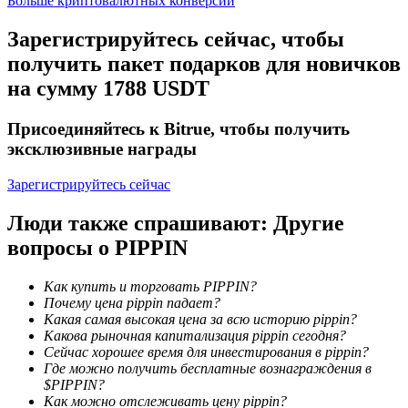
Больше криптовалютных конверсий
Зарегистрируйтесь сейчас, чтобы
получить пакет подарков для новичков
на сумму 1788 USDT
Присоединяйтесь к Bitrue, чтобы получить
эксклюзивные награды
Блокировки BTR
Зарегистрируйтесь сейчас
Эксклюзивные инвестиции для владельцев BTR
Люди также спрашивают: Другие
вопросы о PIPPIN
Как купить и торговать PIPPIN?
Почему цена pippin падает?
Какая самая высокая цена за всю историю pippin?
Какова рыночная капитализация pippin сегодня?
Сейчас хорошее время для инвестирования в pippin?
Где можно получить бесплатные вознаграждения в
Кредиты
$PIPPIN?
Как можно отслеживать цену pippin?
Сервис заимствований, обеспеченных криптовалютой