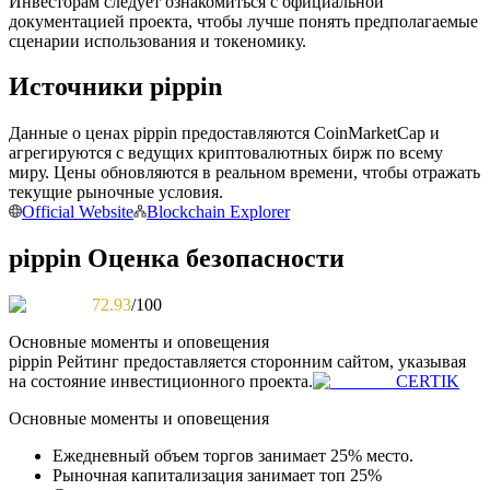
Инвесторам следует ознакомиться с официальной
документацией проекта, чтобы лучше понять предполагаемые
сценарии использования и токеномику.
Источники pippin
Станьте копи-трейдером
Наслаждайтесь распределением прибыли и комиссиями
Данные о ценах pippin предоставляются CoinMarketCap и
за копи-трейдинг
агрегируются с ведущих криптовалютных бирж по всему
миру. Цены обновляются в реальном времени, чтобы отражать
текущие рыночные условия.
Official Website
Blockchain Explorer
pippin Оценка безопасности
72.93
/100
Основные моменты и оповещения
pippin
Рейтинг предоставляется сторонним сайтом, указывая
Информация
на состояние инвестиционного проекта.
CERTIK
Анализ больших данных, включая торговую информацию
Основные моменты и оповещения
и т. д.
Ежедневный объем торгов занимает 25% место.
Рыночная капитализация занимает топ 25%