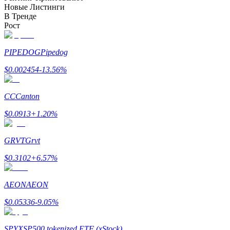
Новые Листинги
До 65% комиссии!
В Тренде
Рост
PIPEDOG
Pipedog
$
0.002454
-13.56
%
CC
Canton
Реферал
$
0.0913
+
1.20
%
Пригласите друга, чтобы получить денежные
вознаграждения
GRVT
Grvt
BTC Welcome Rewards
$
0.3102
+
6.57
%
AEON
AEON
$
0.05336
-9.05
%
SPYX
SP500 tokenized ETF (xStock)