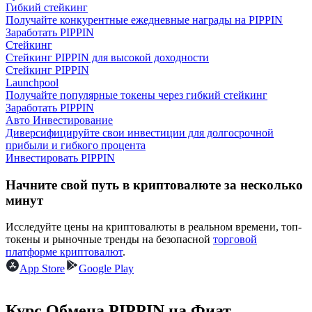
Гибкий стейкинг
Получайте конкурентные ежедневные награды на PIPPIN
Заработать PIPPIN
Стейкинг
Стейкинг PIPPIN для высокой доходности
Стейкинг PIPPIN
Launchpool
Получайте популярные токены через гибкий стейкинг
Заработок
Заработать PIPPIN
Авто Инвестирование
Диверсифицируйте свои инвестиции для долгосрочной
прибыли и гибкого процента
Инвестировать PIPPIN
Начните свой путь в криптовалюте за несколько
минут
Исследуйте цены на криптовалюты в реальном времени, топ-
токены и рыночные тренды на безопасной
торговой
Силовая свинья
платформе криптовалют
.
App Store
Google Play
Получайте конкурентные награды ежедневно
Курс Обмена PIPPIN на Фиат