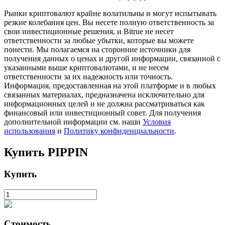
Рынки криптовалют крайне волатильны и могут испытывать
резкие колебания цен. Вы несете полную ответственность за
свои инвестиционные решения, и Bitrue не несет
ответственности за любые убытки, которые вы можете
понести. Мы полагаемся на сторонние источники для
получения данных о ценах и другой информации, связанной с
указанными выше криптовалютами, и не несем
ответственности за их надежность или точность.
Информация, предоставленная на этой платформе и в любых
связанных материалах, предназначена исключительно для
Авто Инвест
информационных целей и не должна рассматриваться как
финансовый или инвестиционный совет. Для получения
Получите долгосрочную прибыль и гибкие проценты
дополнительной информации см. наши
Условия
использования
и
Политику конфиденциальности
.
Купить
PIPPIN
Купить
Изучите стейкинг
Стоимость