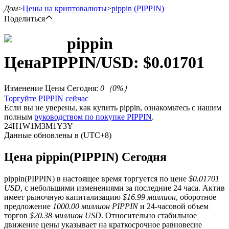
Дом
>
Цены на криптовалюты
>
pippin
(PIPPIN)
Поделиться
pippin
Цена
PIPPIN
/USD: $
0.01701
Фьючерсы
Изменение Цены Сегодня
:
0
（
0
%）
Торгуйте PIPPIN сейчас
Если вы не уверены, как купить pippin, ознакомьтесь с нашим
полным
руководством по покупке PIPPIN
.
24H
1W
1M
3M
1Y
3Y
Данные обновлены в (UTC+8)
Цена pippin(PIPPIN) Сегодня
USDT-фьючерсы
pippin(PIPPIN) в настоящее время торгуется по цене
$0.01701
Фьючерсы с использованием USDT в качестве
USD
, с небольшими изменениями за последние 24 часа. Актив
обеспечения
имеет рыночную капитализацию
$16.99 миллион
, оборотное
предложение
1000.00 миллион PIPPIN
и 24-часовой объем
торгов
$20.38 миллион USD
. Относительно стабильное
движение цены указывает на краткосрочное равновесие