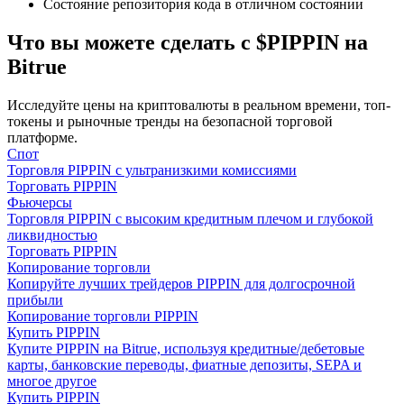
Состояние репозитория кода в отличном состоянии
Что вы можете сделать с $PIPPIN на
Bitrue
Исследуйте цены на криптовалюты в реальном времени, топ-
токены и рыночные тренды на безопасной торговой
Гид
платформе.
Спот
Руководство для начинающих по фьючерсам
Торговля PIPPIN с ультранизкими комиссиями
Торговать PIPPIN
Фьючерсы
Торговля PIPPIN с высоким кредитным плечом и глубокой
ликвидностью
Торговать PIPPIN
Копирование торговли
Копируйте лучших трейдеров PIPPIN для долгосрочной
прибыли
Копирование торговли PIPPIN
Купить PIPPIN
Купите PIPPIN на Bitrue, используя кредитные/дебетовые
Торговые стратегии
карты, банковские переводы, фиатные депозиты, SEPA и
многое другое
Узнайте, как оставаться прибыльным
Купить PIPPIN