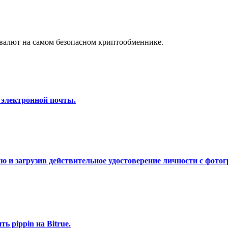
а копи-трейдинг
валют на самом безопасном криптообменнике.
 электронной почты.
 т. д.
 и загрузив действительное удостоверение личности с фотог
 pippin на Bitrue.