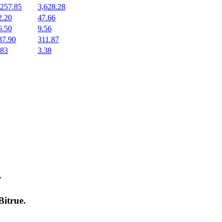
,257.85
3,628.28
2.20
47.66
6.50
9.56
37.90
311.87
.83
3.38
т
Bitrue
.