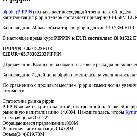
pippin (PIPPIN)
испытывает восходящий тренд на этой неделе, 
капитализация pippin теперь составляет примерно €14.68M EUR
За последние 24 часа объем торгов pippin достиг €19.73M EUR
Фьючерсы на COIN-M
В настоящее время курс
PIPPIN к EUR
составляет €0.01522 
Криптовалютные фьючерсы
1
PIPPIN
=
€
0.01522
EUR
€
1
EUR
=
65.70302233
PIPPIN
TradFi
(Примечание: Комиссии за обмен и газовые расходы не включе
Деривативы на акции, форекс, драгоценные металлы и с
За последние 7 дней цена pippin изменилась на увеличилось на 
По сравнению с прошлым месяцем, pippin изменился на увеличи
стоимости.
Статистика рынка pippin
PIPPIN является криптовалютой, построенной на блокчейне pi
рыночную капитализацию 14.68M. Нажмите здесь, чтобы
Купи
Текущая цена
€
0.01522
Обращающееся предложение
1000M
Рыночная капитализация
€
14.68M
USDC фьючерсы
Объем(24ч)
€
19.73M