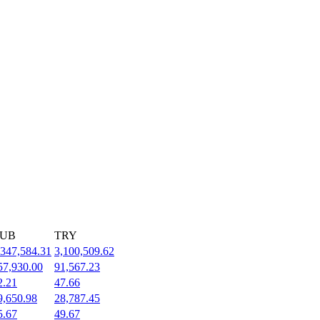
UB
TRY
,347,584.31
3,100,509.62
57,930.00
91,567.23
2.21
47.66
9,650.98
28,787.45
5.67
49.67