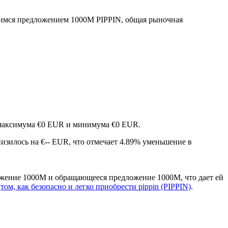
имся предложением 1000M PIPPIN, общая рыночная
в максимума €0 EUR и минимума €0 EUR.
снизилось на €-- EUR, что отмечает 4.89% уменьшение в
ложение 1000M и обращающееся предложение 1000M, что дает ей
о
том, как безопасно и легко приобрести pippin (PIPPIN)
.