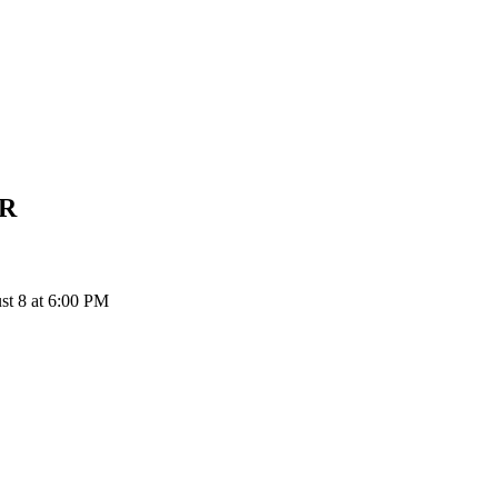
R
t 8 at 6:00 PM
ия