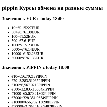
Фьючерсы с использованием USDC в качестве обеспечен
pippin Курсы обмена на разные суммы
Значения к EUR с today 18:00
10
=
€
0.15227
EUR
50
=
€
0.76138
EUR
100
=
€
1.52
EUR
500
=
€
7.61
EUR
1000
=
€
15.23
EUR
5000
=
€
76.14
EUR
10000
=
€
152.28
EUR
Копирование торговли
50000
=
€
761.38
EUR
Присоединяйтесь к лучшим трейдерам
Значения к PIPPIN с today 18:00
€
10
=
656.70213
PIPPIN
€
50
=
3,283.51065
PIPPIN
€
100
=
6,567.0213
PIPPIN
€
500
=
32,835.10654
PIPPIN
€
1000
=
65,670.21309
PIPPIN
€
5000
=
328,351.06549
PIPPIN
€
10000
=
656,702.13098
PIPPIN
€
50000
=
3,283,510.65492
PIPPIN