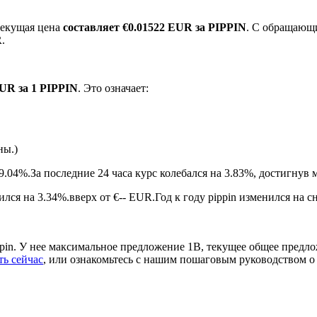
текущая цена
составляет €0.01522 EUR за PIPPIN
. С обращающ
.
EUR за 1 PIPPIN
. Это означает:
ны.)
ырьевые товары
9.04%.
За последние 24 часа курс колебался на 3.83%, достигну
лся на 3.34%.вверх от €-- EUR.
Год к году pippin изменился на 
ppin. У нее максимальное предложение 1B, текущее общее пред
ть сейчас
, или ознакомьтесь с нашим пошаговым руководством 