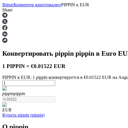
Bitrue
Конвертер криптовалют
PIPPIN
к
EUR
Share
Фьючерсы
Конвертировать pippin
pippin
в Euro
EU
1 PIPPIN = €0.01522 EUR
PIPPIN в EUR: 1 pippin конвертируется в €0.01522 EUR на Augus
USDT-фьючерсы
pippin
pippin
Фьючерсы с использованием USDT в качестве обеспечен
EUR
Купить
pippin
(
pippin
)
О pippin