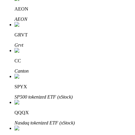
AEON
Блокировки BTR
AEON
Эксклюзивные инвестиции для владельцев BTR
GRVT
Grvt
CC
Canton
SPYX
Кредиты
SP500 tokenized ETF (xStock)
Сервис заимствований, обеспеченных криптовалютой
QQQX
Nasdaq tokenized ETF (xStock)