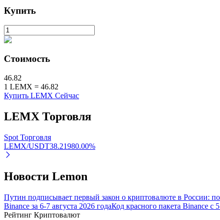
Купить
Стейкинг
Высокая прибыль и мгновенный доступ
Стоимость
46.82
1
LEMX
=
46.82
Купить LEMX Сейчас
LEMX
Торговля
Launchpool
Spot Торговля
LEMX/USDT
38.2198
0.00
%
Гибкая ставка для заработка популярных токенов
Новости Lemon
Путин подписывает первый закон о криптовалюте в России: 
Binance за 6-7 августа 2026 года
Код красного пакета Binance с 
Рейтинг Криптовалют