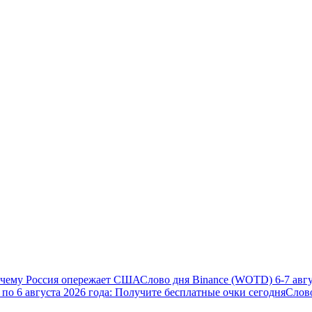
почему Россия опережает США
Слово дня Binance (WOTD) 6-7 авгу
5 по 6 августа 2026 года: Получите бесплатные очки сегодня
Слов