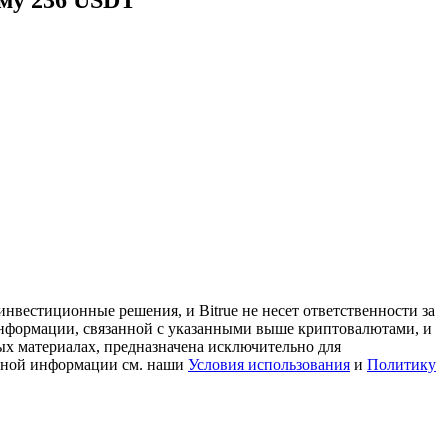
мму 236 USDT
нвестиционные решения, и Bitrue не несет ответственности за
информации, связанной с указанными выше криптовалютами, и
ых материалах, предназначена исключительно для
льной информации см. наши
Условия использования
и
Политику