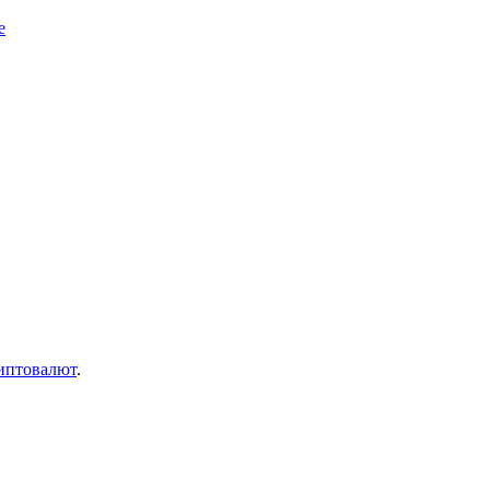
е
иптовалют
.