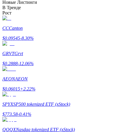
Новые Листинги
В Тренде
Рост
Блокировки BTR
CC
Canton
Эксклюзивные инвестиции для владельцев BTR
$
0.09545
-8.30
%
GRVT
Grvt
$
0.2888
-12.06
%
AEON
AEON
Кредиты
$
0.06015
+
2.22
%
Сервис заимствований, обеспеченных криптовалютой
SPYX
SP500 tokenized ETF (xStock)
$
773.58
-0.41
%
QQQX
Nasdaq tokenized ETF (xStock)