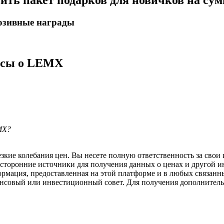
чить пакет подарков для новичков на су
люзивные награды
осы о LEMX
MX?
ие колебания цен. Вы несете полную ответственность за свои и
 сторонние источники для получения данных о ценах и другой 
ормация, предоставленная на этой платформе и в любых связанн
ансовый или инвестиционный совет. Для получения дополните