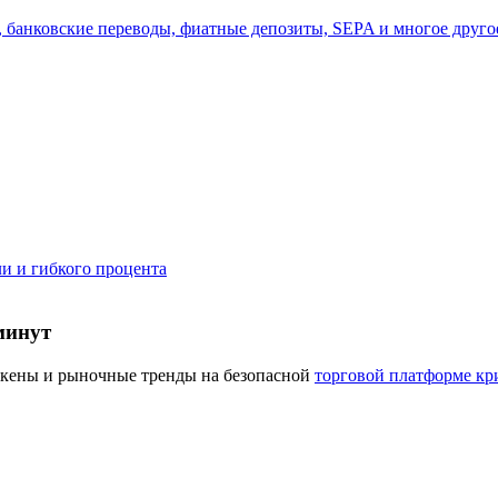
, банковские переводы, фиатные депозиты, SEPA и многое друго
а копи-трейдинг
и и гибкого процента
 т. д.
минут
окены и рыночные тренды на безопасной
торговой платформе кр