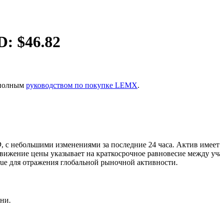
D: $
46.82
 полным
руководством по покупке LEMX
.
D
, с небольшими изменениями за последние 24 часа. Актив име
движение цены указывает на краткосрочное равновесие между 
ue для отражения глобальной рыночной активности.
ия
ни.