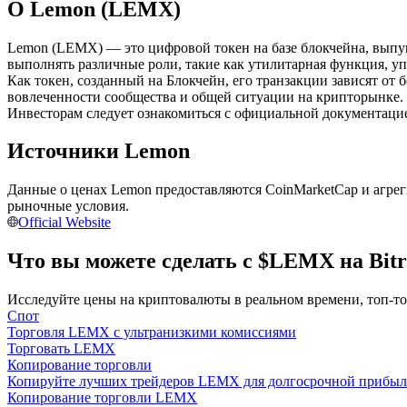
О Lemon (LEMX)
Фьючерсы с использованием USDC в качестве обеспечен
Lemon (LEMX) — это цифровой токен на базе блокчейна, выпу
выполнять различные роли, такие как утилитарная функция, уп
Как токен, созданный на Блокчейн, его транзакции зависят от 
вовлеченности сообщества и общей ситуации на крипторынке.
Инвесторам следует ознакомиться с официальной документацие
Источники Lemon
Данные о ценах Lemon предоставляются CoinMarketCap и агре
Копирование торговли
рыночные условия.
Official Website
Присоединяйтесь к лучшим трейдерам
Что вы можете сделать с $LEMX на Bit
Исследуйте цены на криптовалюты в реальном времени, топ-т
Спот
Торговля LEMX с ультранизкими комиссиями
Торговать LEMX
Копирование торговли
Копируйте лучших трейдеров LEMX для долгосрочной прибы
Копирование торговли LEMX