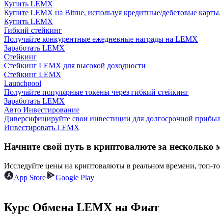
Купить LEMX
Станьте копи-трейдером
Купите LEMX на Bitrue, используя кредитные/дебетовые карты
Купить LEMX
Наслаждайтесь распределением прибыли и комиссиями з
Гибкий стейкинг
Получайте конкурентные ежедневные награды на LEMX
Заработать LEMX
Стейкинг
Стейкинг LEMX для высокой доходности
Стейкинг LEMX
Launchpool
Получайте популярные токены через гибкий стейкинг
Заработать LEMX
Авто Инвестирование
Диверсифицируйте свои инвестиции для долгосрочной прибыл
Информация
Инвестировать LEMX
Анализ больших данных, включая торговую информацию и
Начните свой путь в криптовалюте за несколько 
Исследуйте цены на криптовалюты в реальном времени, топ-т
App Store
Google Play
Курс Обмена LEMX на Фиат