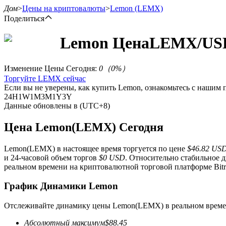
Дом
>
Цены на криптовалюты
>
Lemon
(LEMX)
Поделиться
Lemon
Цена
LEMX
/US
Фьючерсы
Изменение Цены Сегодня
:
0
（
0
%）
Торгуйте LEMX сейчас
Если вы не уверены, как купить Lemon, ознакомьтесь с нашим
24H
1W
1M
3M
1Y
3Y
Данные обновлены в (UTC+8)
Цена Lemon(LEMX) Сегодня
Lemon(LEMX) в настоящее время торгуется по цене
$46.82 US
USDT-фьючерсы
и 24-часовой объем торгов
$0 USD
. Относительно стабильное 
реальном времени на криптовалютной торговой платформе Bitr
Фьючерсы с использованием USDT в качестве обеспечен
График Динамики Lemon
Отслеживайте динамику цены Lemon(LEMX) в реальном време
Абсолютный максимум
$
88.45