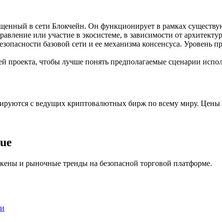
ия
щенный в сети Блокчейн. Он функционирует в рамках существу
равление или участие в экосистеме, в зависимости от архитекту
безопасности базовой сети и ее механизма консенсуса. Уровень п
й проекта, чтобы лучше понять предполагаемые сценарии испол
гируются с ведущих криптовалютных бирж по всему миру. Цены 
rue
окены и рыночные тренды на безопасной торговой платформе.
ли