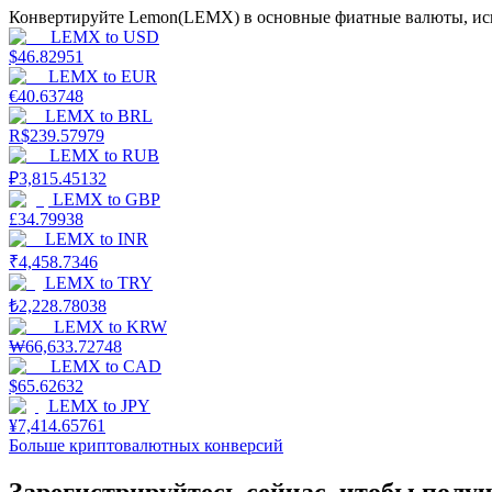
Конвертируйте Lemon(LEMX) в основные фиатные валюты, исп
LEMX
to
USD
Гид
$
46.82951
LEMX
to
EUR
Руководство для начинающих по фьючерсам
€
40.63748
LEMX
to
BRL
R$
239.57979
LEMX
to
RUB
₽
3,815.45132
LEMX
to
GBP
£
34.79938
LEMX
to
INR
₹
4,458.7346
LEMX
to
TRY
₺
2,228.78038
Торговые стратегии
LEMX
to
KRW
Узнайте, как оставаться прибыльным
₩
66,633.72748
LEMX
to
CAD
$
65.62632
LEMX
to
JPY
¥
7,414.65761
Больше криптовалютных конверсий