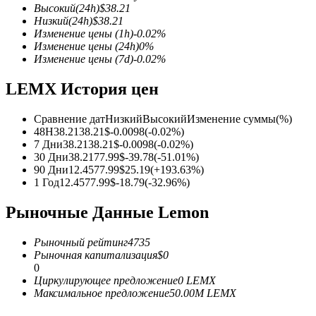
Высокий
(24h)
$
38.21
Низкий
(24h)
$
38.21
Изменение цены
(1h)
-0.02
%
Изменение цены
(24h)
0
%
Изменение цены
(7d)
-0.02
%
Фьючерсы на COIN-M
LEMX История цен
Криптовалютные фьючерсы
Сравнение дат
Низкий
Высокий
Изменение суммы
(%)
48H
38.21
38.21
$
-0.0098
(
-0.02
%)
TradFi
7 Дни
38.21
38.21
$
-0.0098
(
-0.02
%)
30 Дни
38.21
77.99
$
-39.78
(
-51.01
%)
Деривативы на акции, форекс, драгоценные металлы и с
90 Дни
12.45
77.99
$
25.19
(
+
193.63
%)
1 Год
12.45
77.99
$
-18.79
(
-32.96
%)
Рыночные Данные Lemon
Рыночный рейтинг
4735
Рыночная капитализация
$
0
0
Циркулирующее предложение
0
LEMX
Максимальное предложение
50.00M
LEMX
USDC фьючерсы