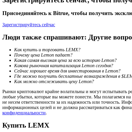
Зарегистрируйтесь сейчас, чтобы полу
Заработок
Присоединяйтесь к Bitrue, чтобы получить экск
Зарегистрируйтесь сейчас
Люди также спрашивают: Другие вопр
Как купить и торговать LEMX?
Почему цена Lemon падает?
Какая самая высокая цена за всю историю Lemon?
Какова рыночная капитализация Lemon сегодня?
Сейчас хорошее время для инвестирования в Lemon?
Силовая свинья
Где можно получить бесплатные вознаграждения в $LE
Как можно отслеживать цену Lemon?
Получайте конкурентные награды ежедневно
Рынки криптовалют крайне волатильны и могут испытывать резк
любые убытки, которые вы можете понести. Мы полагаемся на
не несем ответственности за их надежность или точность. Инф
информационных целей и не должна рассматриваться как фин
конфиденциальности
.
Купить
LEMX