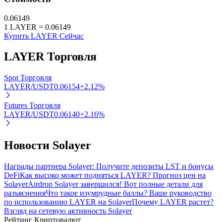
Узнайте о пассивном доходе
0.06149
1
LAYER
=
0.06149
Bitrue
AI
Купить LAYER Сейчас
LAYER
Торговля
Spot Торговля
LAYER/USDT
0.06154
+
2.12
%
Futures Торговля
Bitrue Партнеры
LAYER/USDT
0.06140
+
2.16
%
Новости Solayer
Награды партнера Solayer: Получите депозиты LST и бонусы
DeFi
Как высоко может подняться LAYER? Прогноз цен на
Solayer
Airdrop Solayer завершился! Вот полные детали для
разъяснения
Что такое изумрудные баллы? Ваше руководство
по использованию LAYER на Solayer
Почему LAYER растет?
Взгляд на сетевую активность Solayer
Партнеры Bitrue
Рейтинг Криптовалют