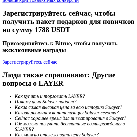
Больше криптовалютных конверсий
Зарегистрируйтесь сейчас, чтобы
получить пакет подарков для новичков
на сумму 1788 USDT
Присоединяйтесь к Bitrue, чтобы получить
эксклюзивные награды
Блокировки BTR
Зарегистрируйтесь сейчас
Эксклюзивные инвестиции для владельцев BTR
Люди также спрашивают: Другие
вопросы о LAYER
Как купить и торговать LAYER?
Почему цена Solayer падает?
Какая самая высокая цена за всю историю Solayer?
Какова рыночная капитализация Solayer сегодня?
Сейчас хорошее время для инвестирования в Solayer?
Где можно получить бесплатные вознаграждения в
Кредиты
$LAYER?
Как можно отслеживать цену Solayer?
Сервис заимствований, обеспеченных криптовалютой