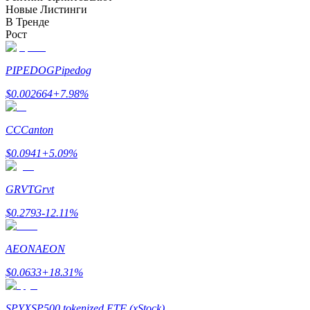
Новые Листинги
До 65% комиссии!
В Тренде
Рост
PIPEDOG
Pipedog
$
0.002664
+
7.98
%
CC
Canton
Реферал
$
0.0941
+
5.09
%
Пригласите друга, чтобы получить денежные
вознаграждения
GRVT
Grvt
BTC Welcome Rewards
$
0.2793
-12.11
%
AEON
AEON
$
0.0633
+
18.31
%
SPYX
SP500 tokenized ETF (xStock)