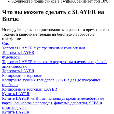
Количество подписчиков в Twitter/X занимает топ 10%
Что вы можете сделать с $LAYER на
Bitrue
Исследуйте цены на криптовалюты в реальном времени, топ-
токены и рыночные тренды на безопасной торговой
Гид
платформе.
Спот
Руководство для начинающих по фьючерсам
Торговля LAYER с ультранизкими комиссиями
Торговать LAYER
Фьючерсы
Торговля LAYER с высоким кредитным плечом и глубокой
ликвидностью
Торговать LAYER
Копирование торговли
Копируйте лучших трейдеров LAYER для долгосрочной
прибыли
Копирование торговли LAYER
Купить LAYER
Купите LAYER на Bitrue, используя кредитные/дебетовые
Торговые стратегии
карты, банковские переводы, фиатные депозиты, SEPA и
многое другое
Узнайте, как оставаться прибыльным
Купить LAYER