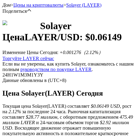
Дом
>
Цены на криптовалюты
>
Solayer
(LAYER)
Поделиться
Solayer
Цена
LAYER
/USD: $
0.06149
Фьючерсы
Изменение Цены Сегодня
:
+0.001276
（
2.12
%）
Торгуйте LAYER сейчас
Если вы не уверены, как купить Solayer, ознакомьтесь с нашим
полным
руководством по покупке LAYER
.
24H
1W
1M
3M
1Y
3Y
Данные обновлены в (UTC+8)
Цена Solayer(LAYER) Сегодня
USDT-фьючерсы
Текущая цена Solayer(LAYER) составляет
$0.06149 USD
, рост
Фьючерсы с использованием USDT в качестве
на
2.12%
за последние 24 часа. Рыночная капитализация
обеспечения
составляет
$28.77 миллион
, с оборотным предложением
475.49
миллион LAYER
и 24-часовым объемом торгов
$2.92 миллион
USD
. Восходящее движение отражает повышенную
покупательную активность и положительное краткосрочное