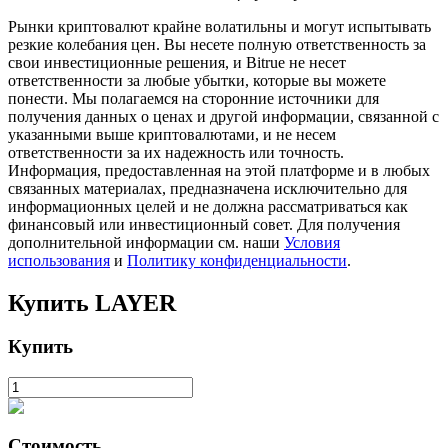
Рынки криптовалют крайне волатильны и могут испытывать
резкие колебания цен. Вы несете полную ответственность за
свои инвестиционные решения, и Bitrue не несет
ответственности за любые убытки, которые вы можете
понести. Мы полагаемся на сторонние источники для
получения данных о ценах и другой информации, связанной с
указанными выше криптовалютами, и не несем
ответственности за их надежность или точность.
Информация, предоставленная на этой платформе и в любых
связанных материалах, предназначена исключительно для
Авто Инвест
информационных целей и не должна рассматриваться как
финансовый или инвестиционный совет. Для получения
Получите долгосрочную прибыль и гибкие проценты
дополнительной информации см. наши
Условия
использования
и
Политику конфиденциальности
.
Купить
LAYER
Купить
Изучите стейкинг
Стоимость