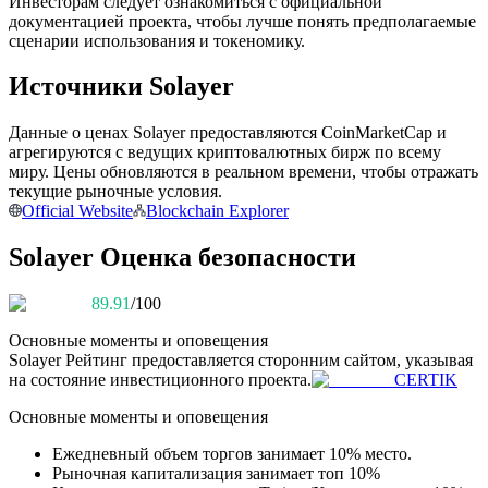
Инвесторам следует ознакомиться с официальной
документацией проекта, чтобы лучше понять предполагаемые
сценарии использования и токеномику.
Источники Solayer
Станьте копи-трейдером
Наслаждайтесь распределением прибыли и комиссиями
Данные о ценах Solayer предоставляются CoinMarketCap и
за копи-трейдинг
агрегируются с ведущих криптовалютных бирж по всему
миру. Цены обновляются в реальном времени, чтобы отражать
текущие рыночные условия.
Official Website
Blockchain Explorer
Solayer Оценка безопасности
89.91
/100
Основные моменты и оповещения
Solayer
Рейтинг предоставляется сторонним сайтом, указывая
Информация
на состояние инвестиционного проекта.
CERTIK
Анализ больших данных, включая торговую информацию
Основные моменты и оповещения
и т. д.
Ежедневный объем торгов занимает 10% место.
Рыночная капитализация занимает топ 10%