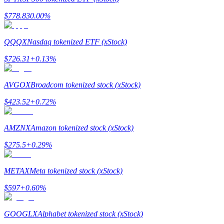
$
778.83
0.00
%
QQQX
Nasdaq tokenized ETF (xStock)
BTC Welcome Rewards
$
726.31
+
0.13
%
Deposit & Trade BTC to Share 25000 USDT prize pool!
AVGOX
Broadcom tokenized stock (xStock)
$
423.52
+
0.72
%
Deposit CASHCAT & Win
Share 500000 CASHCAT prize pool
AMZNX
Amazon tokenized stock (xStock)
$
275.5
+
0.29
%
Exclusive for BitMart Users
METAX
Meta tokenized stock (xStock)
Register & Trade to Win 500,000 USDT
$
597
+
0.60
%
GOOGLX
Alphabet tokenized stock (xStock)