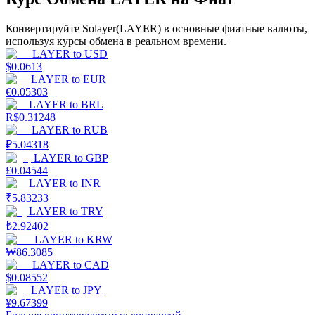
Конвертируйте Solayer(LAYER) в основные фиатные валюты,
используя курсы обмена в реальном времени.
LAYER
to
USD
$
0.0613
LAYER
to
EUR
€
0.05303
Стейкинг
LAYER
to
BRL
R$
0.31248
Высокая прибыль и мгновенный доступ
LAYER
to
RUB
₽
5.04318
LAYER
to
GBP
£
0.04544
LAYER
to
INR
₹
5.83233
LAYER
to
TRY
₺
2.92402
LAYER
to
KRW
₩
86.3085
LAYER
to
CAD
Launchpool
$
0.08552
LAYER
to
JPY
Гибкая ставка для заработка популярных токенов
¥
9.67399