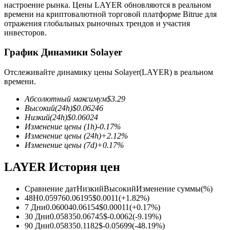
настроение рынка. Цены LAYER обновляются в реальном
времени на криптовалютной торговой платформе Bitrue для
отражения глобальных рыночных трендов и участия
инвесторов.
График Динамики Solayer
Фьючерсы на COIN-M
Отслеживайте динамику цены Solayer(LAYER) в реальном
времени.
Криптовалютные фьючерсы
Абсолютный максимум
$
3.29
Высокий
(24h)
$
0.06246
Низкий
(24h)
$
0.06024
TradFi
Изменение цены
(1h)
-0.17
%
Изменение цены
(24h)
+
2.12
%
Деривативы на акции, форекс, драгоценные металлы и
Изменение цены
(7d)
+
0.17
%
сырьевые товары
LAYER История цен
Сравнение дат
Низкий
Высокий
Изменение суммы
(%)
48H
0.05976
0.06195
$
0.0011
(
+
1.82
%)
7 Дни
0.06004
0.06154
$
0.00011
(
+
0.17
%)
30 Дни
0.05835
0.06745
$
-0.0062
(
-9.19
%)
90 Дни
0.05835
0.1182
$
-0.05699
(
-48.19
%)