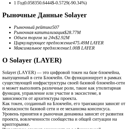
1 Год
0.05835
0.6444
$
-0.5729
(
-90.34
%)
USDC фьючерсы
Рыночные Данные Solayer
Фьючерсы с использованием USDC в качестве
обеспечения
Рыночный рейтинг
507
Рыночная капитализация
$
28.77M
Объем торгов за 24ч
$
2.92M
Циркулирующее предложение
475.49M
LAYER
Максимальное предложение
1.00B
LAYER
О Solayer (LAYER)
Solayer (LAYER) — это цифровой токен на базе блокчейна,
выпущенный в сети Блокчейн. Он функционирует в рамках
существующей инфраструктуры своей базовой блокчейн-сети
Копирование торговли
и может выполнять различные роли, такие как утилитарная
функция, управление или участие в экосистеме, в
Присоединяйтесь к лучшим трейдерам
зависимости от архитектуры проекта.
Как токен, созданный на Блокчейн, его транзакции зависят от
безопасности базовой сети и ее механизма консенсуса.
Уровень принятия и рыночная динамика зависят от развития
проекта, вовлеченности сообщества и общей ситуации на
крипторынке.