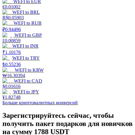
WEFI
to
EUR
€
0.01002
WEFI
to
BRL
R$
0.05903
WEFI
to
RUB
₽
0.94496
WEFI
to
GBP
£
0.00859
Стейкинг
WEFI
to
INR
₹
1.10176
Высокая прибыль и мгновенный доступ
WEFI
to
TRY
₺
0.55236
WEFI
to
KRW
₩
16.30394
WEFI
to
CAD
$
0.01616
WEFI
to
JPY
¥
1.82748
Больше криптовалютных конверсий
Зарегистрируйтесь сейчас, чтобы
Launchpool
получить пакет подарков для новичков
Гибкая ставка для заработка популярных токенов
на сумму 1788 USDT