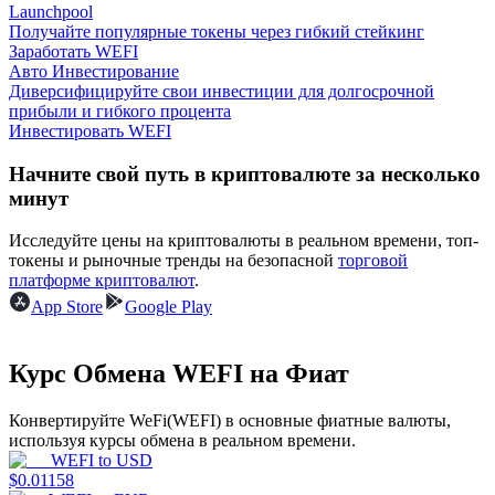
Launchpool
Получайте популярные токены через гибкий стейкинг
Заработать WEFI
Авто Инвестирование
Диверсифицируйте свои инвестиции для долгосрочной
прибыли и гибкого процента
Инвестировать WEFI
Заработок
Начните свой путь в криптовалюте за несколько
минут
Исследуйте цены на криптовалюты в реальном времени, топ-
токены и рыночные тренды на безопасной
торговой
платформе криптовалют
.
App Store
Google Play
Курс Обмена WEFI на Фиат
Силовая свинья
Конвертируйте WeFi(WEFI) в основные фиатные валюты,
Получайте конкурентные награды ежедневно
используя курсы обмена в реальном времени.
WEFI
to
USD
$
0.01158