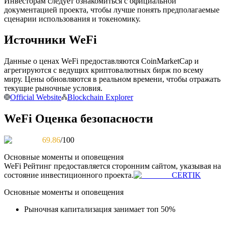
Инвесторам следует ознакомиться с официальной
документацией проекта, чтобы лучше понять предполагаемые
сценарии использования и токеномику.
Источники WeFi
Станьте копи-трейдером
Наслаждайтесь распределением прибыли и комиссиями
Данные о ценах WeFi предоставляются CoinMarketCap и
за копи-трейдинг
агрегируются с ведущих криптовалютных бирж по всему
миру. Цены обновляются в реальном времени, чтобы отражать
текущие рыночные условия.
Official Website
Blockchain Explorer
WeFi Оценка безопасности
69.86
/100
Основные моменты и оповещения
WeFi
Рейтинг предоставляется сторонним сайтом, указывая на
Информация
состояние инвестиционного проекта.
CERTIK
Анализ больших данных, включая торговую информацию
Основные моменты и оповещения
и т. д.
Рыночная капитализация занимает топ 50%