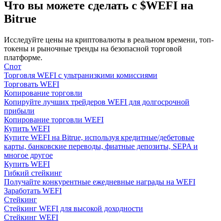
Что вы можете сделать с $WEFI на
Bitrue
Исследуйте цены на криптовалюты в реальном времени, топ-
токены и рыночные тренды на безопасной торговой
платформе.
Спот
Гид
Торговля WEFI с ультранизкими комиссиями
Торговать WEFI
Руководство для начинающих по фьючерсам
Копирование торговли
Копируйте лучших трейдеров WEFI для долгосрочной
прибыли
Копирование торговли WEFI
Купить WEFI
Купите WEFI на Bitrue, используя кредитные/дебетовые
карты, банковские переводы, фиатные депозиты, SEPA и
многое другое
Купить WEFI
Гибкий стейкинг
Получайте конкурентные ежедневные награды на WEFI
Заработать WEFI
Торговые стратегии
Стейкинг
Стейкинг WEFI для высокой доходности
Узнайте, как оставаться прибыльным
Стейкинг WEFI