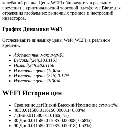
колебаний рынка. Цены WEFI обновляются в реальном
времени на криптовалютной торговой платформе Bitrue для
отражения глобальных рыночных трендов и настроений
инвесторов.
График Динамики WeFi
Фьючерсы на COIN-M
Отслеживайте динамику цены WeFi(WEFI) в реальном
времени.
Криптовалютные фьючерсы
Абсолютный максимум
$
1
Высокий
(24h)
$
0.01161
Низкий
(24h)
$
0.01158
TradFi
Изменение цены
(1h)
0
%
Изменение цены
(24h)
-0.17
%
Деривативы на акции, форекс, драгоценные металлы и
Изменение цены
(7d)
0
%
сырьевые товары
WEFI История цен
Сравнение дат
Низкий
Высокий
Изменение суммы
(%)
48H
0.01158
0.01161
$
0.00001
(
+
0.08
%)
7 Дни
0.01158
0.01161
$
0
(
--
%)
30 Дни
0.01158
0.01168
$
-0.00008
(
-0.68
%)
90 Дни
0.01158
0.01178
$
-0.00018
(
-1.52
%)