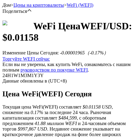
Дом
>
Цены на криптовалюты
>
WeFi
(WEFI)
Поделиться
WeFi
Цена
WEFI
/USD:
$
0.01158
Фьючерсы
Изменение Цены Сегодня
:
-0.00001965
（
-0.17
%）
Торгуйте WEFI сейчас
Если вы не уверены, как купить WeFi, ознакомьтесь с нашим
полным
руководством по покупке WEFI
.
24H
1W
1M
3M
1Y
3Y
Данные обновлены в (UTC+8)
Цена WeFi(WEFI) Сегодня
USDT-фьючерсы
Текущая цена WeFi(WEFI) составляет
$0.01158 USD
,
Фьючерсы с использованием USDT в качестве
снижение на
0.17%
за последние 24 часа. Рыночная
обеспечения
капитализация составляет
$484,599
, с оборотным
предложением
41.88 миллион WEFI
и 24-часовым объемом
торгов
$997,867 USD
. Недавнее снижение указывает на
краткосрочное давление продаж на фоне более широких