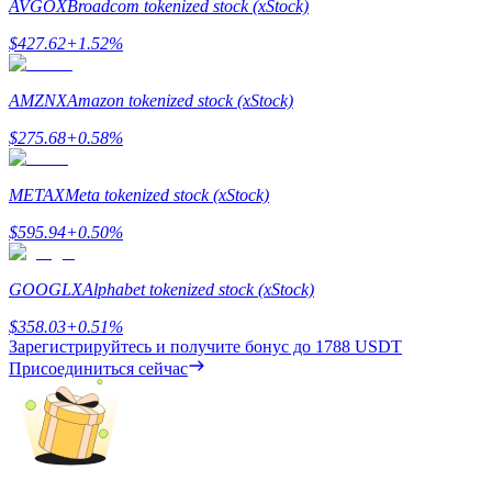
AVGOX
Broadcom tokenized stock (xStock)
$
427.62
+
1.52
%
AMZNX
Amazon tokenized stock (xStock)
BTC Welcome Rewards
$
275.68
+
0.58
%
Deposit & Trade BTC to Share 25000 USDT prize pool!
METAX
Meta tokenized stock (xStock)
$
595.94
+
0.50
%
Deposit CASHCAT & Win
Share 500000 CASHCAT prize pool
GOOGLX
Alphabet tokenized stock (xStock)
$
358.03
+
0.51
%
Зарегистрируйтесь и получите бонус до
1788 USDT
Присоединиться сейчас
Exclusive for BitMart Users
Register & Trade to Win 500,000 USDT