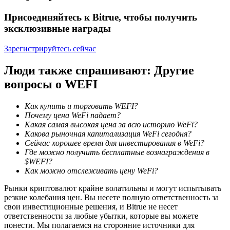
Присоединяйтесь к Bitrue, чтобы получить
эксклюзивные награды
Зарегистрируйтесь сейчас
Люди также спрашивают: Другие
вопросы о WEFI
Блокировки BTR
Эксклюзивные инвестиции для владельцев BTR
Как купить и торговать WEFI?
Почему цена WeFi падает?
Какая самая высокая цена за всю историю WeFi?
Какова рыночная капитализация WeFi сегодня?
Сейчас хорошее время для инвестирования в WeFi?
Где можно получить бесплатные вознаграждения в
$WEFI?
Как можно отслеживать цену WeFi?
Рынки криптовалют крайне волатильны и могут испытывать
резкие колебания цен. Вы несете полную ответственность за
свои инвестиционные решения, и Bitrue не несет
Кредиты
ответственности за любые убытки, которые вы можете
понести. Мы полагаемся на сторонние источники для
Сервис заимствований, обеспеченных криптовалютой