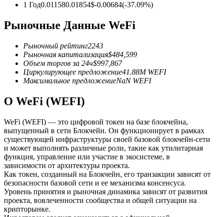
1 Год
0.01158
0.01854
$
-0.00684
(
-37.09
%)
USDC фьючерсы
Рыночные Данные WeFi
Фьючерсы с использованием USDC в качестве
обеспечения
Рыночный рейтинг
2243
Рыночная капитализация
$
484,599
Объем торгов за 24ч
$
997,867
Циркулирующее предложение
41.88M
WEFI
Максимальное предложение
NaN
WEFI
О WeFi (WEFI)
WeFi (WEFI) — это цифровой токен на базе блокчейна,
выпущенный в сети Блокчейн. Он функционирует в рамках
существующей инфраструктуры своей базовой блокчейн-сети
Копирование торговли
и может выполнять различные роли, такие как утилитарная
функция, управление или участие в экосистеме, в
Присоединяйтесь к лучшим трейдерам
зависимости от архитектуры проекта.
Как токен, созданный на Блокчейн, его транзакции зависят от
безопасности базовой сети и ее механизма консенсуса.
Уровень принятия и рыночная динамика зависят от развития
проекта, вовлеченности сообщества и общей ситуации на
крипторынке.