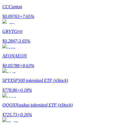
До 65% комиссии!
CC
Canton
$
0.09763
+
7.65
%
GRVT
Grvt
$
0.2847
-3.65
%
AEON
AEON
Реферал
$
0.05788
+
8.63
%
Пригласите друга, чтобы получить денежные
вознаграждения
SPYX
SP500 tokenized ETF (xStock)
BTC Welcome Rewards
$
778.86
+
0.18
%
QQQX
Nasdaq tokenized ETF (xStock)
$
725.73
+
0.26
%