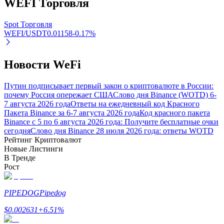
WEFI
Торговля
Узнайте о пассивном доходе
Spot Торговля
Bitrue
AI
WEFI/USDT
0.01158
-0.17
%
Новости WeFi
Путин подписывает первый закон о криптовалюте в России:
почему Россия опережает США
Слово дня Binance (WOTD) 6-
7 августа 2026 года
Ответы на ежедневный код Красного
Пакета Binance за 6-7 августа 2026 года
Код красного пакета
Bitrue Партнеры
Binance с 5 по 6 августа 2026 года: Получите бесплатные очки
сегодня
Слово дня Binance 28 июля 2026 года: ответы WOTD
Рейтинг Криптовалют
Новые Листинги
В Тренде
Рост
PIPEDOG
Pipedog
$
0.002631
+
6.51
%
Партнеры Bitrue