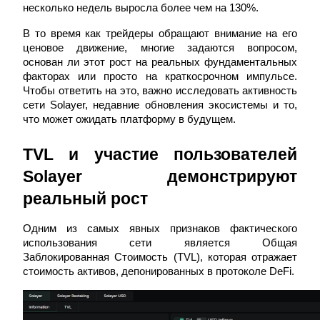
несколько недель выросла более чем на 130%.
В то время как трейдеры обращают внимание на его 
ценовое движение, многие задаются вопросом, 
основан ли этот рост на реальных фундаментальных 
факторах или просто на краткосрочном импульсе. 
Чтобы ответить на это, важно исследовать активность 
Фьючерсы на COIN-M
сети Solayer, недавние обновления экосистемы и то, 
Криптовалютные фьючерсы
что может ожидать платформу в будущем.
TVL и участие пользователей 
TradFi
Solayer демонстрируют 
Деривативы на акции, форекс, драгоценные металлы и
реальный рост
сырьевые товары
Одним из самых явных признаков фактического 
использования сети является Общая 
Заблокированная Стоимость (TVL), которая отражает 
стоимость активов, депонированных в протоколе DeFi.