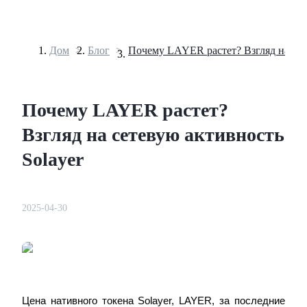
Дом
>
Блог
>
Фьючерсы
Почему LAYER растет?
Взгляд на сетевую активность
Solayer
2025-04-30
USDT-фьючерсы
Фьючерсы с использованием USDT в качестве
обеспечения
Цена нативного токена Solayer, LAYER, за последние 