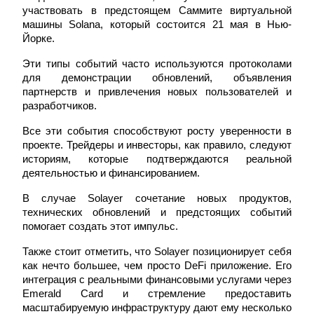
участвовать в предстоящем Саммите виртуальной 
машины Solana, который состоится 21 мая в Нью-
Йорке.
Эти типы событий часто используются протоколами 
для демонстрации обновлений, объявления 
партнерств и привлечения новых пользователей и 
Стейкинг
разработчиков.
Высокая прибыль и мгновенный доступ
Все эти события способствуют росту уверенности в 
проекте. Трейдеры и инвесторы, как правило, следуют 
историям, которые подтверждаются реальной 
деятельностью и финансированием.
В случае Solayer сочетание новых продуктов, 
технических обновлений и предстоящих событий 
помогает создать этот импульс.
Также стоит отметить, что Solayer позиционирует себя 
как нечто большее, чем просто DeFi приложение. Его 
Launchpool
интеграция с реальными финансовыми услугами через 
Гибкая ставка для заработка популярных токенов
Emerald Card и стремление предоставить 
масштабируемую инфраструктуру дают ему несколько 