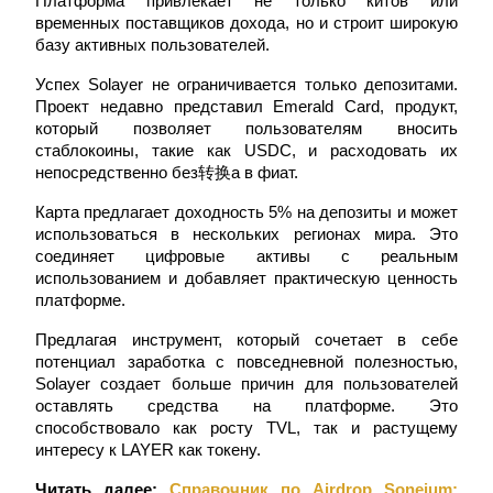
Платформа привлекает не только китов или 
временных поставщиков дохода, но и строит широкую 
базу активных пользователей.
Успех Solayer не ограничивается только депозитами. 
Станьте копи-трейдером
Проект недавно представил Emerald Card, продукт, 
который позволяет пользователям вносить 
Наслаждайтесь распределением прибыли и комиссиями
стаблокоины, такие как USDC, и расходовать их 
за копи-трейдинг
непосредственно без转换а в фиат.
Карта предлагает доходность 5% на депозиты и может 
использоваться в нескольких регионах мира. Это 
соединяет цифровые активы с реальным 
использованием и добавляет практическую ценность 
платформе.
Предлагая инструмент, который сочетает в себе 
потенциал заработка с повседневной полезностью, 
Информация
Solayer создает больше причин для пользователей 
оставлять средства на платформе. Это 
Анализ больших данных, включая торговую информацию
способствовало как росту TVL, так и растущему 
и т. д.
интересу к LAYER как токену.
Читать далее:
Справочник по Airdrop Soneium: 