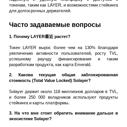
Precious Metals Trading Carnival
токенам, таким как LAYER, и возможностями стейкинга 
для долгосрочных держателей.
Trade Gold & Silver · 33,333 USDT Bonus
Часто задаваемые вопросы
1. Почему LAYER最近 растет?
USDT New User Exclusive 10% APR
USDT Flexible Staking | Daily Rewards
Токен LAYER вырос более чем на 130% благодаря 
увеличению активности пользователей, росту TVL, 
успешному раунду финансирования и таким 
разработкам продукта, как карта Emerald.
BTC New User Exclusive: 6.5% APR
2. Какова текущая общая заблокированная 
стоимость (Total Value Locked) Solayer?
BTC Flexible Staking | Daily Rewards
Solayer держит около 118 миллионов долларов в TVL, 
и более 250 000 вкладчиков используют продукты 
стейкинга и карты платформы.
3. На что мне стоит обратить внимание дальше в 
экосистеме Solayer?