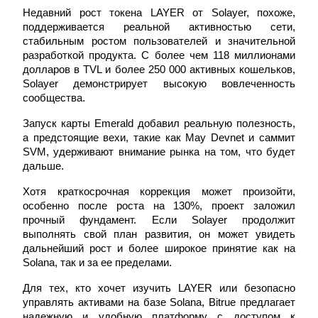
Недавний рост токена LAYER от Solayer, похоже, 
поддерживается реальной активностью сети, 
стабильным ростом пользователей и значительной 
разработкой продукта. С более чем 118 миллионами 
долларов в TVL и более 250 000 активных кошельков, 
BTC Welcome Rewards
Solayer демонстрирует высокую вовлеченность 
Deposit & Trade BTC to Share 25000 USDT prize pool!
сообщества.
Запуск карты Emerald добавил реальную полезность, 
а предстоящие вехи, такие как May Devnet и саммит 
SVM, удерживают внимание рынка на том, что будет 
Deposit CASHCAT & Win
дальше.
Share 500000 CASHCAT prize pool
Хотя краткосрочная коррекция может произойти, 
особенно после роста на 130%, проект заложил 
прочный фундамент. Если Solayer продолжит 
выполнять свой план развития, он может увидеть 
Exclusive for BitMart Users
дальнейший рост и более широкое принятие как на 
Solana, так и за ее пределами.
Register & Trade to Win 500,000 USDT
Для тех, кто хочет изучить LAYER или безопасно 
управлять активами на базе Solana, Bitrue предлагает 
надежную и удобную платформу с доступом к 