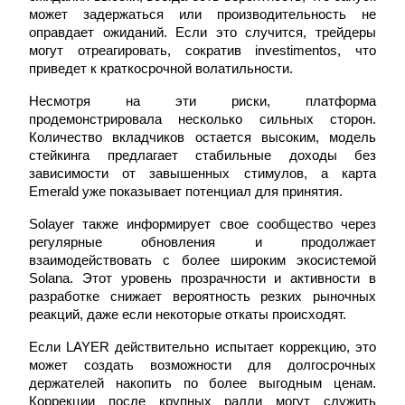
может задержаться или производительность не 
Узнайте о пассивном доходе
оправдает ожиданий. Если это случится, трейдеры 
могут отреагировать, сократив investimentos, что 
Bitrue
AI
приведет к краткосрочной волатильности.
Несмотря на эти риски, платформа 
продемонстрировала несколько сильных сторон. 
Количество вкладчиков остается высоким, модель 
стейкинга предлагает стабильные доходы без 
зависимости от завышенных стимулов, а карта 
Emerald уже показывает потенциал для принятия.
Bitrue Партнеры
Solayer также информирует свое сообщество через 
регулярные обновления и продолжает 
взаимодействовать с более широким экосистемой 
Solana. Этот уровень прозрачности и активности в 
разработке снижает вероятность резких рыночных 
реакций, даже если некоторые откаты происходят.
Если LAYER действительно испытает коррекцию, это 
может создать возможности для долгосрочных 
держателей накопить по более выгодным ценам. 
Партнеры Bitrue
Коррекции после крупных ралли могут служить 