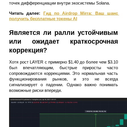
точек дифференциации внутри экосистемы Solana.
Читать далее:
Гид по Airdrop Mirra: Ваш шанс 
получить бесплатные токены AI
Является ли ралли устойчивым 
или ожидает краткосрочная 
Блокировки BTR
коррекция?
Эксклюзивные инвестиции для владельцев BTR
Хотя рост LAYER с примерно $1.40 до более чем $3.10 
был впечатляющим, быстрые приросты часто 
сопровождаются коррекциями. Это нормальная часть 
функционирования рынков, и это не всегда 
сигнализирует о падении. Однако важно понимать 
возможные риски впереди.
Кредиты
Сервис заимствований, обеспеченных криптовалютой