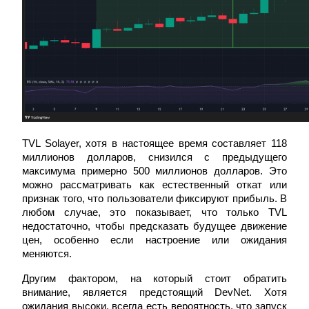
Авто Инвест
TVL Solayer, хотя в настоящее время составляет 118 
миллионов долларов, снизился с предыдущего 
Получите долгосрочную прибыль и гибкие проценты
максимума примерно 500 миллионов долларов. Это 
можно рассматривать как естественный откат или 
признак того, что пользователи фиксируют прибыль. В 
любом случае, это показывает, что только TVL 
недостаточно, чтобы предсказать будущее движение 
цен, особенно если настроение или ожидания 
меняются.
Другим фактором, на который стоит обратить 
внимание, является предстоящий DevNet. Хотя 
Изучите стейкинг
ожидания высоки, всегда есть вероятность, что запуск 