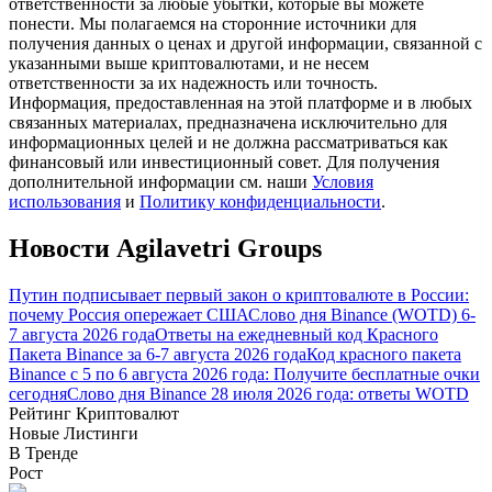
ответственности за любые убытки, которые вы можете
понести. Мы полагаемся на сторонние источники для
получения данных о ценах и другой информации, связанной с
указанными выше криптовалютами, и не несем
ответственности за их надежность или точность.
Информация, предоставленная на этой платформе и в любых
связанных материалах, предназначена исключительно для
информационных целей и не должна рассматриваться как
Заработок
финансовый или инвестиционный совет. Для получения
дополнительной информации см. наши
Условия
использования
и
Политику конфиденциальности
.
Новости Agilavetri Groups
Путин подписывает первый закон о криптовалюте в России:
почему Россия опережает США
Слово дня Binance (WOTD) 6-
7 августа 2026 года
Ответы на ежедневный код Красного
Пакета Binance за 6-7 августа 2026 года
Код красного пакета
Binance с 5 по 6 августа 2026 года: Получите бесплатные очки
Силовая свинья
сегодня
Слово дня Binance 28 июля 2026 года: ответы WOTD
Рейтинг Криптовалют
Получайте конкурентные награды ежедневно
Новые Листинги
В Тренде
Рост