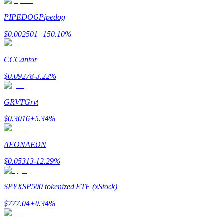
PIPEDOG
Pipedog
$
0.002501
+
150.10
%
CC
Canton
Стейкинг
$
0.09278
-3.22
%
Высокая прибыль и мгновенный доступ
GRVT
Grvt
$
0.3016
+
5.34
%
AEON
AEON
$
0.05313
-12.29
%
SPYX
SP500 tokenized ETF (xStock)
Launchpool
$
777.04
+
0.34
%
Гибкая ставка для заработка популярных токенов