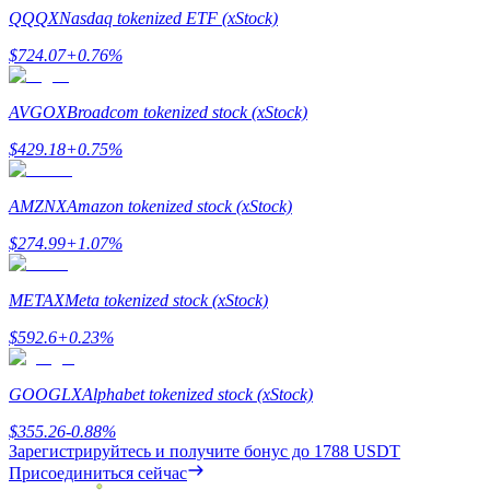
QQQX
Nasdaq tokenized ETF (xStock)
$
724.07
+
0.76
%
AVGOX
Broadcom tokenized stock (xStock)
$
429.18
+
0.75
%
Блокировки BTR
AMZNX
Amazon tokenized stock (xStock)
Эксклюзивные инвестиции для владельцев BTR
$
274.99
+
1.07
%
METAX
Meta tokenized stock (xStock)
$
592.6
+
0.23
%
GOOGLX
Alphabet tokenized stock (xStock)
$
355.26
-0.88
%
Кредиты
Зарегистрируйтесь и получите бонус до
1788 USDT
Присоединиться сейчас
Сервис заимствований, обеспеченных криптовалютой