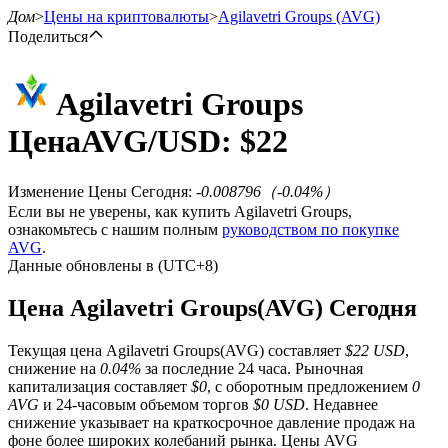
Дом
>
Цены на криптовалюты
>
Agilavetri Groups
(AVG)
Поделиться
Agilavetri Groups
Фьючерсы
Цена
AVG
/USD: $
22
Изменение Цены Сегодня
:
-0.008796
（
-0.04
%）
Если вы не уверены, как купить Agilavetri Groups,
ознакомьтесь с нашим полным
руководством по покупке
AVG
.
Данные обновлены в (UTC+8)
Цена Agilavetri Groups(AVG) Сегодня
USDT-фьючерсы
Текущая цена Agilavetri Groups(AVG) составляет
$22 USD
,
Фьючерсы с использованием USDT в качестве
снижение на
0.04%
за последние 24 часа. Рыночная
обеспечения
капитализация составляет
$0
, с оборотным предложением
0
AVG
и 24-часовым объемом торгов
$0 USD
. Недавнее
снижение указывает на краткосрочное давление продаж на
фоне более широких колебаний рынка. Цены AVG