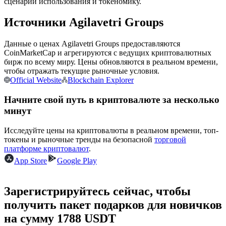
сценарии использования и токеномику.
Источники Agilavetri Groups
Данные о ценах Agilavetri Groups предоставляются
Станьте копи-трейдером
CoinMarketCap и агрегируются с ведущих криптовалютных
Наслаждайтесь распределением прибыли и комиссиями
бирж по всему миру. Цены обновляются в реальном времени,
за копи-трейдинг
чтобы отражать текущие рыночные условия.
Official Website
Blockchain Explorer
Начните свой путь в криптовалюте за несколько
минут
Исследуйте цены на криптовалюты в реальном времени, топ-
токены и рыночные тренды на безопасной
торговой
платформе криптовалют
.
App Store
Google Play
Информация
Зарегистрируйтесь сейчас, чтобы
Анализ больших данных, включая торговую информацию
и т. д.
получить пакет подарков для новичков
на сумму 1788 USDT