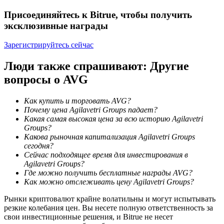
Присоединяйтесь к Bitrue, чтобы получить
эксклюзивные награды
Зарегистрируйтесь сейчас
Люди также спрашивают: Другие
Гид
вопросы о AVG
Руководство для начинающих по фьючерсам
Как купить и торговать AVG?
Почему цена Agilavetri Groups падает?
Какая самая высокая цена за всю историю Agilavetri
Groups?
Какова рыночная капитализация Agilavetri Groups
сегодня?
Сейчас подходящее время для инвестирования в
Agilavetri Groups?
Где можно получить бесплатные награды AVG?
Как можно отслеживать цену Agilavetri Groups?
Торговые стратегии
Рынки криптовалют крайне волатильны и могут испытывать
резкие колебания цен. Вы несете полную ответственность за
Узнайте, как оставаться прибыльным
свои инвестиционные решения, и Bitrue не несет