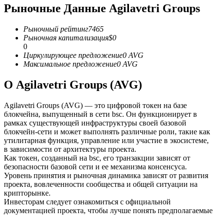
Рыночные Данные Agilavetri Groups
USDC фьючерсы
Рыночный рейтинг
7465
Фьючерсы с использованием USDC в качестве
Рыночная капитализация
$
0
обеспечения
0
Циркулирующее предложение
0
AVG
Максимальное предложение
0
AVG
О Agilavetri Groups (AVG)
Agilavetri Groups (AVG) — это цифровой токен на базе
блокчейна, выпущенный в сети bsc. Он функционирует в
рамках существующей инфраструктуры своей базовой
блокчейн-сети и может выполнять различные роли, такие как
утилитарная функция, управление или участие в экосистеме,
Копирование торговли
в зависимости от архитектуры проекта.
Как токен, созданный на bsc, его транзакции зависят от
Присоединяйтесь к лучшим трейдерам
безопасности базовой сети и ее механизма консенсуса.
Уровень принятия и рыночная динамика зависят от развития
проекта, вовлеченности сообщества и общей ситуации на
крипторынке.
Инвесторам следует ознакомиться с официальной
документацией проекта, чтобы лучше понять предполагаемые