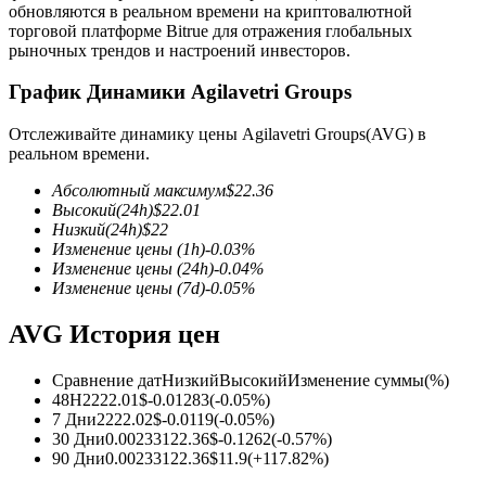
обновляются в реальном времени на криптовалютной
торговой платформе Bitrue для отражения глобальных
рыночных трендов и настроений инвесторов.
График Динамики Agilavetri Groups
Отслеживайте динамику цены Agilavetri Groups(AVG) в
Фьючерсы на COIN-M
реальном времени.
Криптовалютные фьючерсы
Абсолютный максимум
$
22.36
Высокий
(24h)
$
22.01
Низкий
(24h)
$
22
Изменение цены
(1h)
-0.03
%
TradFi
Изменение цены
(24h)
-0.04
%
Изменение цены
(7d)
-0.05
%
Деривативы на акции, форекс, драгоценные металлы и
сырьевые товары
AVG История цен
Сравнение дат
Низкий
Высокий
Изменение суммы
(%)
48H
22
22.01
$
-0.01283
(
-0.05
%)
7 Дни
22
22.02
$
-0.0119
(
-0.05
%)
30 Дни
0.002331
22.36
$
-0.1262
(
-0.57
%)
90 Дни
0.002331
22.36
$
11.9
(
+
117.82
%)