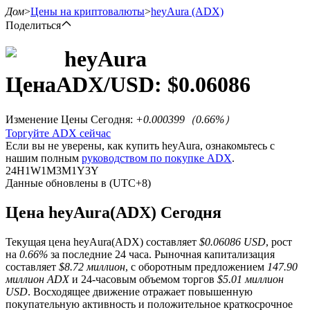
Дом
>
Цены на криптовалюты
>
heyAura
(ADX)
Поделиться
heyAura
Цена
ADX
/USD: $
0.06086
Фьючерсы
Изменение Цены Сегодня
:
+0.000399
（
0.66
%）
Торгуйте ADX сейчас
Если вы не уверены, как купить heyAura, ознакомьтесь с
нашим полным
руководством по покупке ADX
.
24H
1W
1M
3M
1Y
3Y
Данные обновлены в (UTC+8)
Цена heyAura(ADX) Сегодня
USDT-фьючерсы
Текущая цена heyAura(ADX) составляет
$0.06086 USD
, рост
Фьючерсы с использованием USDT в качестве
на
0.66%
за последние 24 часа. Рыночная капитализация
обеспечения
составляет
$8.72 миллион
, с оборотным предложением
147.90
миллион ADX
и 24-часовым объемом торгов
$5.01 миллион
USD
. Восходящее движение отражает повышенную
покупательную активность и положительное краткосрочное