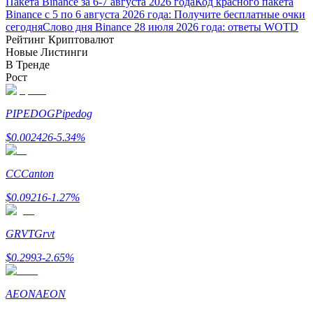
Пакета Binance за 6-7 августа 2026 года
Код красного пакета
Binance с 5 по 6 августа 2026 года: Получите бесплатные очки
Узнайте о пассивном доходе
сегодня
Слово дня Binance 28 июля 2026 года: ответы WOTD
Рейтинг Криптовалют
Bitrue
AI
Новые Листинги
В Тренде
Рост
PIPEDOG
Pipedog
$
0.002426
-5.34
%
Bitrue Партнеры
CC
Canton
$
0.09216
-1.27
%
GRVT
Grvt
$
0.2993
-2.65
%
AEON
AEON
Партнеры Bitrue