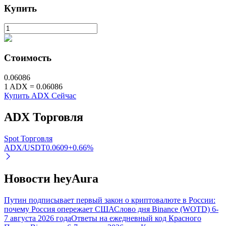
Купить
Стоимость
0.06086
1
ADX
=
0.06086
Купить ADX Сейчас
Авто Инвест
ADX
Торговля
Получите долгосрочную прибыль и гибкие проценты
Spot Торговля
ADX/USDT
0.0609
+
0.66
%
Новости heyAura
Путин подписывает первый закон о криптовалюте в России:
почему Россия опережает США
Слово дня Binance (WOTD) 6-
7 августа 2026 года
Ответы на ежедневный код Красного
Изучите стейкинг