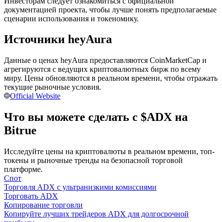
Инвесторам следует ознакомиться с официальной
документацией проекта, чтобы лучше понять предполагаемые
сценарии использования и токеномику.
Источники heyAura
Станьте копи-трейдером
Наслаждайтесь распределением прибыли и комиссиями
Данные о ценах heyAura предоставляются CoinMarketCap и
за копи-трейдинг
агрегируются с ведущих криптовалютных бирж по всему
миру. Цены обновляются в реальном времени, чтобы отражать
текущие рыночные условия.
Official Website
Что вы можете сделать с $ADX на
Bitrue
Исследуйте цены на криптовалюты в реальном времени, топ-
токены и рыночные тренды на безопасной торговой
платформе.
Информация
Спот
Анализ больших данных, включая торговую информацию
Торговля ADX с ультранизкими комиссиями
и т. д.
Торговать ADX
Копирование торговли
Копируйте лучших трейдеров ADX для долгосрочной