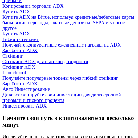
прибыли
Копирование торговли ADX
Купить ADX
Купите ADX на Bitrue, используя кредитные/дебетовые карты,
банковские переводы, фиатные депозиты, SEPA и многое
другое
Купить ADX
Гибкий стейкинг
Получайте конкурентные ежедневные награды на ADX
Гид
Заработать ADX
Стейкинг
Руководство для начинающих по фьючерсам
Стейкинг ADX для высокой доходности
Стейкинг ADX
Launchpool
Получайте популярные токены через гибкий стейкинг
Заработать ADX
Авто Инвестирование
Диверсифицируйте свои инвестиции для долгосрочной
прибыли и гибкого процента
Инвестировать ADX
Начните свой путь в криптовалюте за несколько
Торговые стратегии
минут
Узнайте, как оставаться прибыльным
Исследуйте цены на криптовалюты в реальном времени, топ-