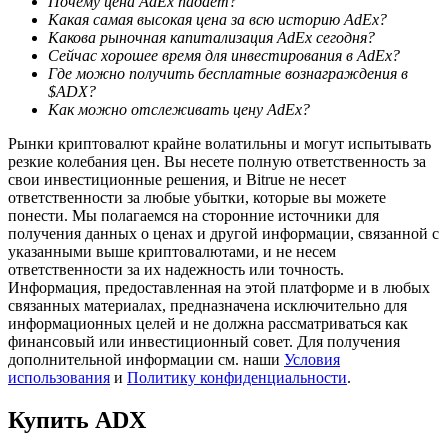
Почему цена AdEx падает?
Какая самая высокая цена за всю историю AdEx?
Какова рыночная капитализация AdEx сегодня?
Сейчас хорошее время для инвестирования в AdEx?
Где можно получить бесплатные вознаграждения в
$ADX?
Как можно отслеживать цену AdEx?
Рынки криптовалют крайне волатильны и могут испытывать
резкие колебания цен. Вы несете полную ответственность за
Блокировки BTR
свои инвестиционные решения, и Bitrue не несет
ответственности за любые убытки, которые вы можете
Эксклюзивные инвестиции для владельцев BTR
понести. Мы полагаемся на сторонние источники для
получения данных о ценах и другой информации, связанной с
указанными выше криптовалютами, и не несем
ответственности за их надежность или точность.
Информация, предоставленная на этой платформе и в любых
связанных материалах, предназначена исключительно для
информационных целей и не должна рассматриваться как
финансовый или инвестиционный совет. Для получения
дополнительной информации см. наши
Условия
использования
и
Политику конфиденциальности
.
Кредиты
Купить
ADX
Сервис заимствований, обеспеченных криптовалютой