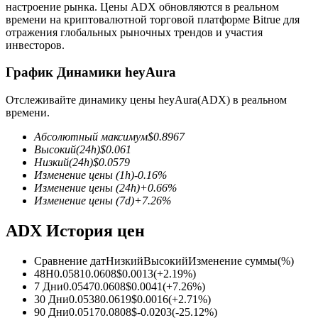
настроение рынка. Цены ADX обновляются в реальном
времени на криптовалютной торговой платформе Bitrue для
отражения глобальных рыночных трендов и участия
инвесторов.
График Динамики heyAura
Фьючерсы на COIN-M
Отслеживайте динамику цены heyAura(ADX) в реальном
времени.
Криптовалютные фьючерсы
Абсолютный максимум
$
0.8967
Высокий
(24h)
$
0.061
Низкий
(24h)
$
0.0579
TradFi
Изменение цены
(1h)
-0.16
%
Изменение цены
(24h)
+
0.66
%
Деривативы на акции, форекс, драгоценные металлы и
Изменение цены
(7d)
+
7.26
%
сырьевые товары
ADX История цен
Сравнение дат
Низкий
Высокий
Изменение суммы
(%)
48H
0.0581
0.0608
$
0.0013
(
+
2.19
%)
7 Дни
0.0547
0.0608
$
0.0041
(
+
7.26
%)
30 Дни
0.0538
0.0619
$
0.0016
(
+
2.71
%)
90 Дни
0.0517
0.0808
$
-0.0203
(
-25.12
%)