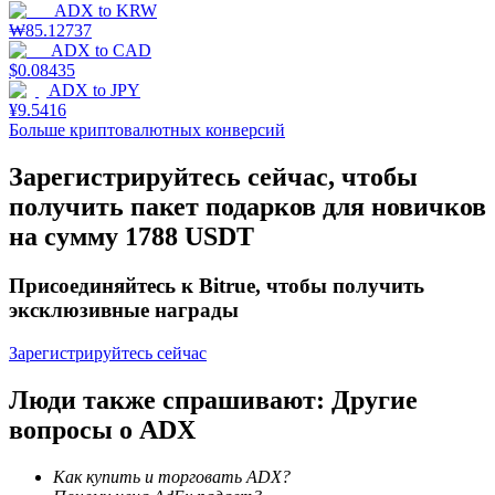
ADX
to
KRW
₩
85.12737
ADX
to
CAD
$
0.08435
ADX
to
JPY
¥
9.5416
Больше криптовалютных конверсий
Стейкинг
Зарегистрируйтесь сейчас, чтобы
Высокая прибыль и мгновенный доступ
получить пакет подарков для новичков
на сумму 1788 USDT
Присоединяйтесь к Bitrue, чтобы получить
эксклюзивные награды
Зарегистрируйтесь сейчас
Люди также спрашивают: Другие
Launchpool
вопросы о ADX
Гибкая ставка для заработка популярных токенов
Как купить и торговать ADX?