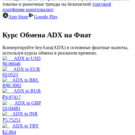
токены и рыночные тренды на безопасной
торговой
платформе криптовалют
.
App Store
Google Play
Курс Обмена ADX на Фиат
Заработок
Конвертируйте heyAura(ADX) в основные фиатные валюты,
используя курсы обмена в реальном времени.
ADX
to
USD
$
0.06046
ADX
to
EUR
€
0.0523
ADX
to
BRL
R$
0.3082
ADX
to
RUB
₽
4.97417
ADX
to
GBP
Силовая свинья
£
0.04481
ADX
to
INR
Получайте конкурентные награды ежедневно
₹
5.75251
ADX
to
TRY
₺
2.884