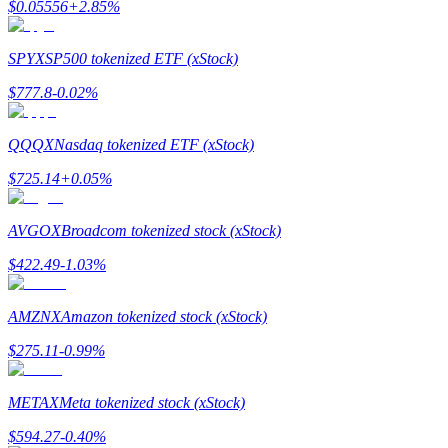
$
0.05556
+
2.85
%
До 65% комиссии!
SPYX
SP500 tokenized ETF (xStock)
$
777.8
-0.02
%
QQQX
Nasdaq tokenized ETF (xStock)
$
725.14
+
0.05
%
Реферал
AVGOX
Broadcom tokenized stock (xStock)
Пригласите друга, чтобы получить денежные
$
422.49
-1.03
%
вознаграждения
BTC Welcome Rewards
AMZNX
Amazon tokenized stock (xStock)
$
275.11
-0.99
%
METAX
Meta tokenized stock (xStock)
$
594.27
-0.40
%