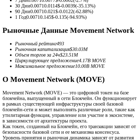
7 Дни
0.0071
0.0077
$
-0.0002
(
-2.7
%)
30 Дни
0.0071
0.0114
$
-0.0039
(
-35.13
%)
90 Дни
0.0071
0.021
$
-0.0122
(
-62.88
%)
USDC фьючерсы
1 Год
0.0071
0.145
$
-0.135
(
-94.93
%)
Фьючерсы с использованием USDC в качестве
Рыночные Данные Movement Network
обеспечения
Рыночный рейтинг
493
Рыночная капитализация
$
30.03M
Объем торгов за 24ч
$
23.51M
Циркулирующее предложение
4.17B
MOVE
Максимальное предложение
10.00B
MOVE
О Movement Network (MOVE)
Movement Network (MOVE) — это цифровой токен на базе
Копирование торговли
блокчейна, выпущенный в сети Блокчейн. Он функционирует
Присоединяйтесь к лучшим трейдерам
в рамках существующей инфраструктуры своей базовой
блокчейн-сети и может выполнять различные роли, такие как
утилитарная функция, управление или участие в экосистеме,
в зависимости от архитектуры проекта.
Как токен, созданный на Блокчейн, его транзакции зависят от
безопасности базовой сети и ее механизма консенсуса.
Уровень принятия и рыночная динамика зависят от развития