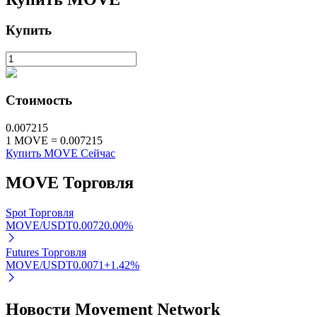
Узнайте о пассивном доходе
Купить
Bitrue
AI
Стоимость
0.007215
1
MOVE
=
0.007215
Купить MOVE Сейчас
Bitrue Партнеры
MOVE
Торговля
Spot Торговля
MOVE/USDT
0.0072
0.00
%
Futures Торговля
MOVE/USDT
0.0071
+
1.42
%
Партнеры Bitrue
Новости Movement Network