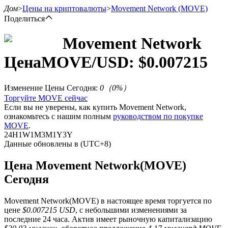
Дом
>
Цены на криптовалюты
>
Movement Network
(MOVE)
Поделиться
Movement Network
Цена
MOVE
/USD: $
0.007215
Фьючерсы
Изменение Цены Сегодня
:
0
（
0
%）
Торгуйте MOVE сейчас
Если вы не уверены, как купить Movement Network,
ознакомьтесь с нашим полным
руководством по покупке
MOVE
.
24H
1W
1M
3M
1Y
3Y
Данные обновлены в (UTC+8)
USDT-фьючерсы
Цена Movement Network(MOVE)
Сегодня
Фьючерсы с использованием USDT в качестве
обеспечения
Movement Network(MOVE) в настоящее время торгуется по
цене
$0.007215 USD
, с небольшими изменениями за
последние 24 часа. Актив имеет рыночную капитализацию