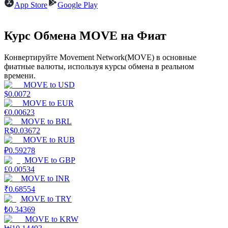
App Store
Google Play
Курс Обмена MOVE на Фиат
Конвертируйте Movement Network(MOVE) в основные
фиатные валюты, используя курсы обмена в реальном
Стейкинг
времени.
MOVE
to
USD
Высокая прибыль и мгновенный доступ
$
0.0072
MOVE
to
EUR
€
0.00623
MOVE
to
BRL
R$
0.03672
MOVE
to
RUB
₽
0.59278
MOVE
to
GBP
£
0.00534
MOVE
to
INR
₹
0.68554
Launchpool
MOVE
to
TRY
₺
0.34369
Гибкая ставка для заработка популярных токенов
MOVE
to
KRW