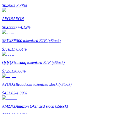
$
0.2965
-3.38
%
AEON
AEON
BTC Welcome Rewards
$
0.05557
+
4.12
%
Deposit & Trade BTC to Share 25000 USDT prize pool!
SPYX
SP500 tokenized ETF (xStock)
$
778.11
-0.04
%
Deposit CASHCAT & Win
QQQX
Nasdaq tokenized ETF (xStock)
Share 500000 CASHCAT prize pool
$
725.13
0.00
%
AVGOX
Broadcom tokenized stock (xStock)
Exclusive for BitMart Users
$
421.82
-1.39
%
Register & Trade to Win 500,000 USDT
AMZNX
Amazon tokenized stock (xStock)