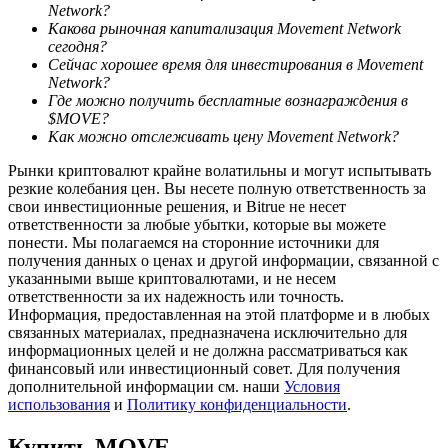
Network?
Какова рыночная капитализация Movement Network
сегодня?
Сейчас хорошее время для инвестирования в Movement
Network?
Где можно получить бесплатные вознаграждения в
$MOVE?
Как можно отслеживать цену Movement Network?
Рынки криптовалют крайне волатильны и могут испытывать
резкие колебания цен. Вы несете полную ответственность за
Авто Инвест
свои инвестиционные решения, и Bitrue не несет
ответственности за любые убытки, которые вы можете
Получите долгосрочную прибыль и гибкие проценты
понести. Мы полагаемся на сторонние источники для
получения данных о ценах и другой информации, связанной с
указанными выше криптовалютами, и не несем
ответственности за их надежность или точность.
Информация, предоставленная на этой платформе и в любых
связанных материалах, предназначена исключительно для
информационных целей и не должна рассматриваться как
финансовый или инвестиционный совет. Для получения
дополнительной информации см. наши
Условия
использования
и
Политику конфиденциальности
.
Изучите стейкинг
Купить
MOVE