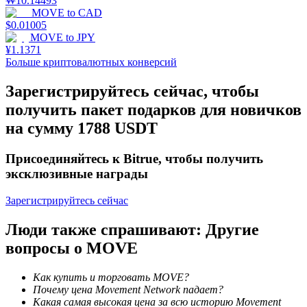
₩
10.14493
MOVE
to
CAD
$
0.01005
MOVE
to
JPY
¥
1.1371
Больше криптовалютных конверсий
Зарегистрируйтесь сейчас, чтобы
получить пакет подарков для новичков
Блокировки BTR
на сумму 1788 USDT
Эксклюзивные инвестиции для владельцев BTR
Присоединяйтесь к Bitrue, чтобы получить
эксклюзивные награды
Зарегистрируйтесь сейчас
Люди также спрашивают: Другие
вопросы о MOVE
Как купить и торговать MOVE?
Кредиты
Почему цена Movement Network падает?
Какая самая высокая цена за всю историю Movement
Сервис заимствований, обеспеченных криптовалютой