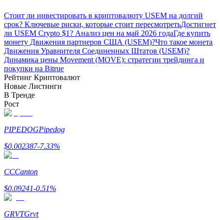
До 65% комиссии!
Стоит ли инвестировать в криптовалюту USEM на долгий
срок? Ключевые риски, которые стоит пересмотреть
Достигнет
ли USEM Crypto $1? Анализ цен на май 2026 года
Где купить
монету Движения партнеров США (USEM)?
Что такое монета
Движения Уравнителя Соединенных Штатов (USEM)?
Динамика цены Movement (MOVE): стратегии трейдинга и
покупки на Bitrue
Рейтинг Криптовалют
Новые Листинги
В Тренде
Рост
Реферал
Пригласите друга, чтобы получить денежные
PIPEDOG
Pipedog
вознаграждения
$
0.002387
-7.33
%
BTC Welcome Rewards
CC
Canton
$
0.09241
-0.51
%
GRVT
Grvt