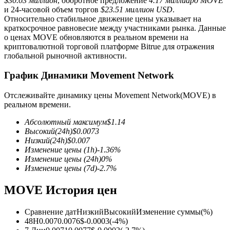
$30.03 миллион
, оборотное предложение
4.17 миллиард MOVE
и 24-часовой объем торгов
$23.51 миллион USD
.
Относительно стабильное движение цены указывает на
краткосрочное равновесие между участниками рынка. Данные
о ценах MOVE обновляются в реальном времени на
криптовалютной торговой платформе Bitrue для отражения
глобальной рыночной активности.
Фьючерсы на COIN-M
График Динамики Movement Network
Криптовалютные фьючерсы
Отслеживайте динамику цены Movement Network(MOVE) в
реальном времени.
TradFi
Абсолютный максимум
$
1.14
Высокий
(24h)
$
0.0073
Деривативы на акции, форекс, драгоценные металлы и
Низкий
(24h)
$
0.007
сырьевые товары
Изменение цены
(1h)
-1.36
%
Изменение цены
(24h)
0
%
Изменение цены
(7d)
-2.7
%
MOVE История цен
Сравнение дат
Низкий
Высокий
Изменение суммы
(%)
48H
0.007
0.0076
$
-0.0003
(
-4
%)