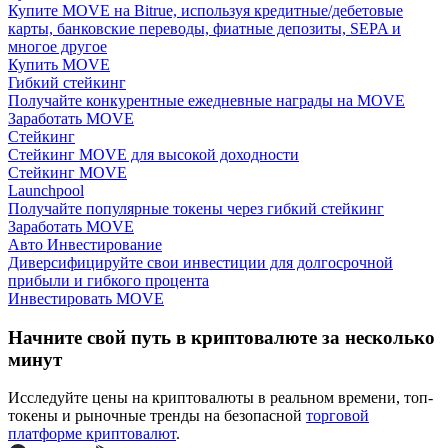
Купите MOVE на Bitrue, используя кредитные/дебетовые
карты, банковские переводы, фиатные депозиты, SEPA и
многое другое
Купить MOVE
Гибкий стейкинг
Получайте конкурентные ежедневные награды на MOVE
Заработать MOVE
Стейкинг
Заработок
Стейкинг MOVE для высокой доходности
Стейкинг MOVE
Launchpool
Получайте популярные токены через гибкий стейкинг
Заработать MOVE
Авто Инвестирование
Диверсифицируйте свои инвестиции для долгосрочной
прибыли и гибкого процента
Инвестировать MOVE
Начните свой путь в криптовалюте за несколько
Силовая свинья
минут
Получайте конкурентные награды ежедневно
Исследуйте цены на криптовалюты в реальном времени, топ-
токены и рыночные тренды на безопасной
торговой
платформе криптовалют
.