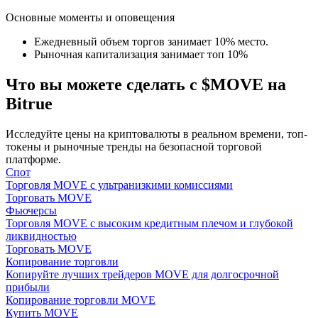
Основные моменты и оповещения
Ежедневный объем торгов занимает 10% место.
Рыночная капитализация занимает топ 10%
Что вы можете сделать с $MOVE на
Bitrue
Гид
Руководство для начинающих по фьючерсам
Исследуйте цены на криптовалюты в реальном времени, топ-
токены и рыночные тренды на безопасной торговой
платформе.
Спот
Торговля MOVE с ультранизкими комиссиями
Торговать MOVE
Фьючерсы
Торговля MOVE с высоким кредитным плечом и глубокой
ликвидностью
Торговать MOVE
Копирование торговли
Копируйте лучших трейдеров MOVE для долгосрочной
Торговые стратегии
прибыли
Копирование торговли MOVE
Узнайте, как оставаться прибыльным
Купить MOVE