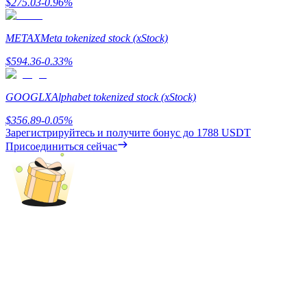
$
275.03
-0.96
%
Precious Metals Trading Carnival
Trade Gold & Silver · 33,333 USDT Bonus
METAX
Meta tokenized stock (xStock)
$
594.36
-0.33
%
USDT New User Exclusive 10% APR
GOOGLX
Alphabet tokenized stock (xStock)
USDT Flexible Staking | Daily Rewards
$
356.89
-0.05
%
Зарегистрируйтесь и получите бонус до
1788 USDT
Присоединиться сейчас
BTC New User Exclusive: 6.5% APR
BTC Flexible Staking | Daily Rewards