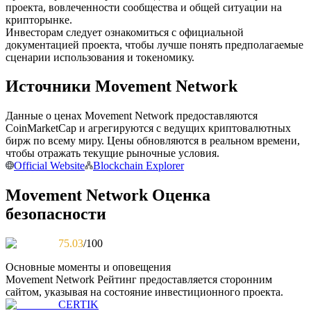
проекта, вовлеченности сообщества и общей ситуации на
крипторынке.
Инвесторам следует ознакомиться с официальной
документацией проекта, чтобы лучше понять предполагаемые
сценарии использования и токеномику.
Станьте копи-трейдером
Источники Movement Network
Наслаждайтесь распределением прибыли и комиссиями
за копи-трейдинг
Данные о ценах Movement Network предоставляются
CoinMarketCap и агрегируются с ведущих криптовалютных
бирж по всему миру. Цены обновляются в реальном времени,
чтобы отражать текущие рыночные условия.
Official Website
Blockchain Explorer
Movement Network Оценка
безопасности
Информация
75.03
/100
Анализ больших данных, включая торговую информацию
Основные моменты и оповещения
и т. д.
Movement Network
Рейтинг предоставляется сторонним
сайтом, указывая на состояние инвестиционного проекта.
CERTIK