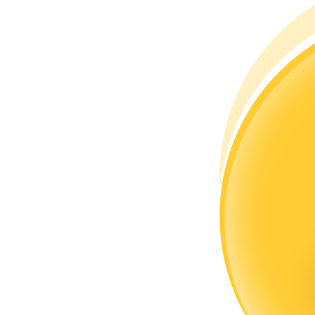
Станьте копи-трейдером
Наслаждайтесь распределением прибыли и комиссиями з
Информация
Анализ больших данных, включая торговую информацию и