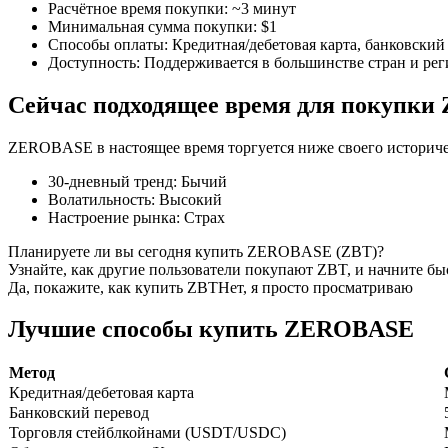
Расчётное время покупки
:
~3 минут
Минимальная сумма покупки
:
$1
Способы оплаты
:
Кредитная/дебетовая карта, банковский 
Доступность
:
Поддерживается в большинстве стран и ре
Фьючерсы на COIN-M
Сейчас подходящее время для покупк
Криптовалютные фьючерсы
ZEROBASE в настоящее время торгуется ниже своего историчес
30-дневный тренд
:
Бычий
TradFi
Волатильность
:
Высокий
Настроение рынка
:
Страх
Деривативы на акции, форекс, драгоценные металлы и с
Планируете ли вы сегодня купить ZEROBASE (ZBT)?
Узнайте, как другие пользователи покупают ZBT, и начните бы
Да, покажите, как купить ZBT
Нет, я просто просматриваю
Лучшие способы купить ZEROBASE
Метод
Кредитная/дебетовая карта
Банковский перевод
Торговля стейблкойнами (USDT/USDC)
USDC фьючерсы