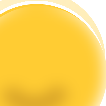
а копи-трейдинг
 т. д.