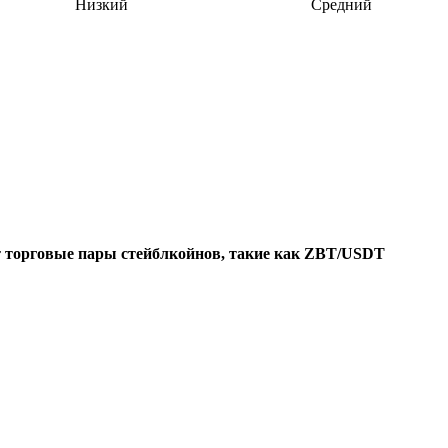
Низкий
Средний
т
торговые пары стейблкойнов, такие как ZBT/USDT