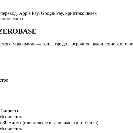
перевод, Apple Pay, Google Pay, криптокошелёк
гионов мира
и ZEROBASE
кого максимума — зоны, где долгосрочное накопление часто воз
ырьевые товары
стро:
Скорость
Мгновенно
5-30 минут (или дольше в зависимости от банка)
Мгновенно