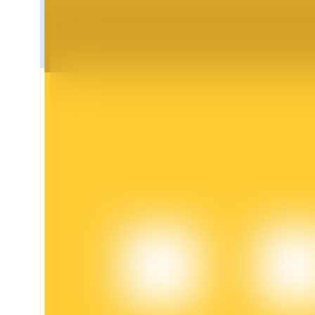
Блокировки BTR
Эксклюзивные инвестиции для владельцев BTR
Кредиты
Сервис заимствований, обеспеченных криптовалютой