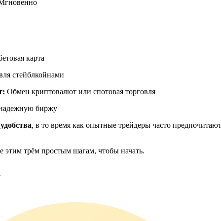
Мгновенно
ия
бетовая карта
овля стейблкойнами
т:
Обмен криптовалют или спотовая торговля
 надежную биржу
 удобства
, в то время как опытные трейдеры часто предпочитаю
 этим трём простым шагам, чтобы начать.
а