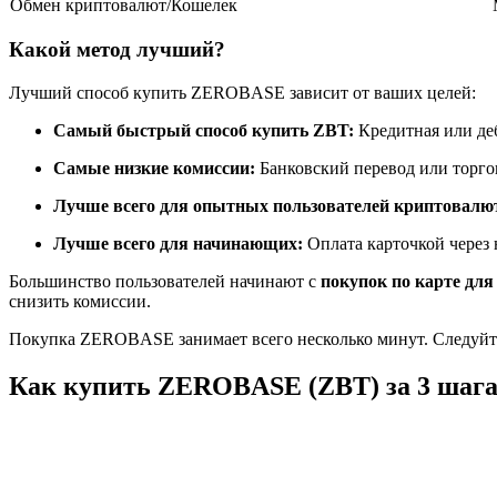
Обмен криптовалют/Кошелек
Фьючерсы с использованием USDC в качестве обеспечен
Какой метод лучший?
Лучший способ купить ZEROBASE зависит от ваших целей:
Самый быстрый способ купить ZBT:
Кредитная или де
Самые низкие комиссии:
Банковский перевод или торг
Лучше всего для опытных пользователей криптовалю
Лучше всего для начинающих:
Оплата карточкой через
Копирование торговли
Большинство пользователей начинают с
покупок по карте для
Присоединяйтесь к лучшим трейдерам
снизить комиссии.
Покупка ZEROBASE занимает всего несколько минут. Следуйте
Как купить ZEROBASE (ZBT) за 3 шаг