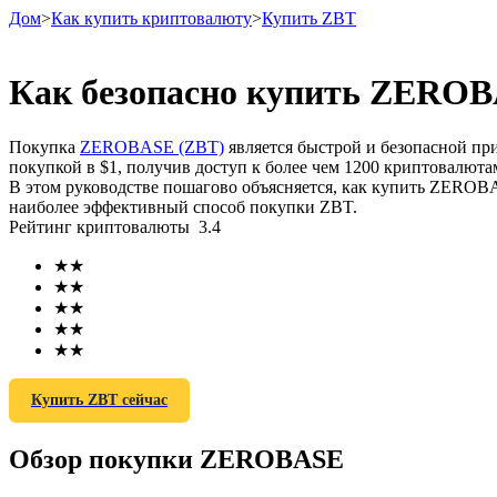
Дом
>
Как купить криптовалюту
>
Купить ZBT
Как безопасно купить ZEROB
Фьючерсы
Покупка
ZEROBASE (ZBT)
является быстрой и безопасной п
покупкой в ​​$1, получив доступ к более чем 1200 криптовалю
В этом руководстве пошагово объясняется, как купить ZEROBA
наиболее эффективный способ покупки ZBT.
Рейтинг криптовалюты
3.4
★
★
★
★
★
★
★
★
USDT-фьючерсы
★
★
Фьючерсы с использованием USDT в качестве обеспечен
Купить ZBT сейчас
Обзор покупки ZEROBASE