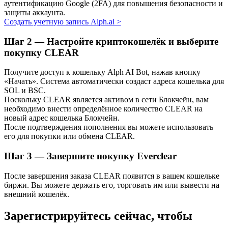
аутентификацию Google (2FA) для повышения безопасности и
Узнайте о пассивном доходе
защиты аккаунта.
Создать учетную запись Alph.ai
>
Bitrue
AI
Шаг
2 —
Настройте криптокошелёк и выберите
покупку CLEAR
Получите доступ к кошельку Alph AI Bot, нажав кнопку
«Начать». Система автоматически создаст адреса кошелька для
SOL и BSC.
Поскольку CLEAR является активом в сети Блокчейн, вам
необходимо внести определённое количество CLEAR на
Bitrue Партнеры
новый адрес кошелька Блокчейн.
После подтверждения пополнения вы можете использовать
его для покупки или обмена CLEAR.
Шаг
3 —
Завершите покупку Everclear
После завершения заказа CLEAR появится в вашем кошельке
биржи. Вы можете держать его, торговать им или вывести на
внешний кошелёк.
Зарегистрируйтесь сейчас, чтобы
Партнеры Bitrue