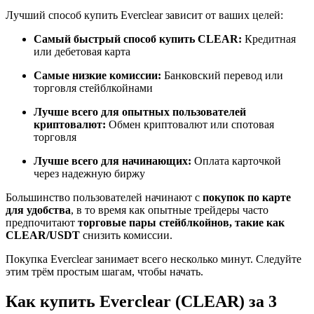
Лучший способ купить Everclear зависит от ваших целей:
Самый быстрый способ купить CLEAR:
Кредитная
или дебетовая карта
Станьте копи-трейдером
Самые низкие комиссии:
Банковский перевод или
Наслаждайтесь распределением прибыли и комиссиями
торговля стейблкойнами
за копи-трейдинг
Лучше всего для опытных пользователей
криптовалют:
Обмен криптовалют или спотовая
торговля
Лучше всего для начинающих:
Оплата карточкой
через надежную биржу
Большинство пользователей начинают с
покупок по карте
для удобства
, в то время как опытные трейдеры часто
предпочитают
торговые пары стейблкойнов, такие как
CLEAR/USDT
снизить комиссии.
Информация
Покупка Everclear занимает всего несколько минут. Следуйте
Анализ больших данных, включая торговую информацию
этим трём простым шагам, чтобы начать.
и т. д.
Как купить Everclear (CLEAR) за 3