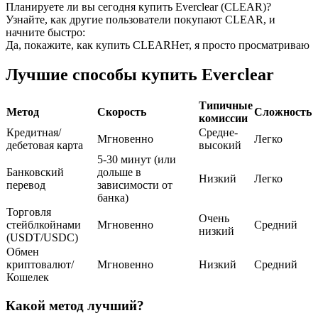
Планируете ли вы сегодня купить Everclear (CLEAR)?
Узнайте, как другие пользователи покупают CLEAR, и
USDC фьючерсы
начните быстро:
Да, покажите, как купить CLEAR
Нет, я просто просматриваю
Фьючерсы с использованием USDC в качестве
обеспечения
Лучшие способы купить Everclear
Типичные
Метод
Скорость
Сложность
комиссии
Кредитная/
Средне-
Мгновенно
Легко
дебетовая карта
высокий
5-30 минут (или
Банковский
дольше в
Низкий
Легко
перевод
зависимости от
банка)
Копирование торговли
Торговля
Очень
стейблкойнами
Мгновенно
Средний
низкий
Присоединяйтесь к лучшим трейдерам
(USDT/USDC)
Обмен
криптовалют/
Мгновенно
Низкий
Средний
Кошелек
Какой метод лучший?