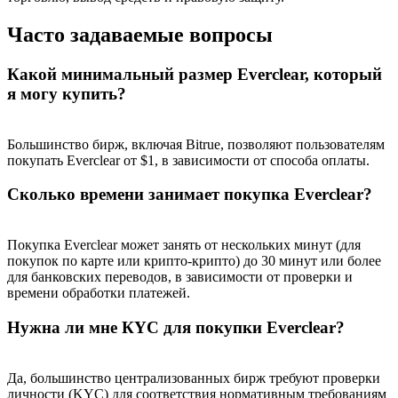
Часто задаваемые вопросы
Какой минимальный размер Everclear, который
BTC Welcome Rewards
я могу купить?
Deposit & Trade BTC to Share 25000 USDT prize pool!
Большинство бирж, включая Bitrue, позволяют пользователям
покупать Everclear от $1, в зависимости от способа оплаты.
Сколько времени занимает покупка Everclear?
Deposit CASHCAT & Win
Share 500000 CASHCAT prize pool
Покупка Everclear может занять от нескольких минут (для
покупок по карте или крипто-крипто) до 30 минут или более
для банковских переводов, в зависимости от проверки и
времени обработки платежей.
Exclusive for BitMart Users
Нужна ли мне КYC для покупки Everclear?
Register & Trade to Win 500,000 USDT
Да, большинство централизованных бирж требуют проверки
личности (KYC) для соответствия нормативным требованиям