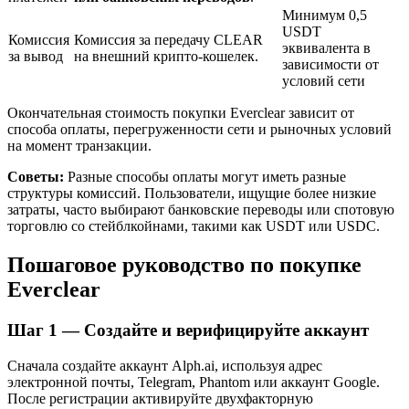
Минимум 0,5
USDT
Комиссия
Комиссия за передачу CLEAR
эквивалента в
за вывод
на внешний крипто-кошелек.
зависимости от
условий сети
Окончательная стоимость покупки Everclear зависит от
способа оплаты, перегруженности сети и рыночных условий
на момент транзакции.
Советы:
Разные способы оплаты могут иметь разные
Авто Инвест
структуры комиссий. Пользователи, ищущие более низкие
затраты, часто выбирают банковские переводы или спотовую
Получите долгосрочную прибыль и гибкие проценты
торговлю со стейблкойнами, такими как USDT или USDC.
Пошаговое руководство по покупке
Everclear
Шаг
1 —
Создайте и верифицируйте аккаунт
Сначала создайте аккаунт Alph.ai, используя адрес
электронной почты, Telegram, Phantom или аккаунт Google.
После регистрации активируйте двухфакторную
Изучите стейкинг