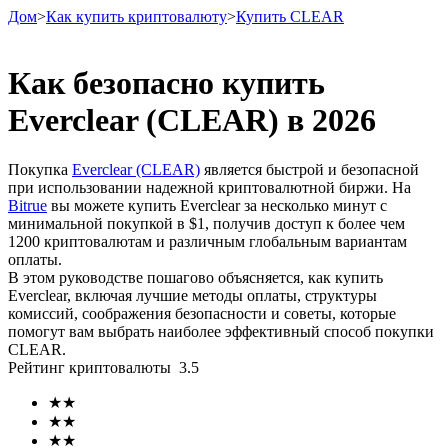
Дом
>
Как купить криптовалюту
>
Купить CLEAR
Как безопасно купить
Everclear (CLEAR) в 2026
Фьючерсы
Покупка
Everclear (CLEAR)
является быстрой и безопасной
при использовании надежной криптовалютной биржи. На
Bitrue
вы можете купить Everclear за несколько минут с
минимальной покупкой в ​​$1, получив доступ к более чем
1200 криптовалютам и различным глобальным вариантам
оплаты.
В этом руководстве пошагово объясняется, как купить
Everclear, включая лучшие методы оплаты, структуры
комиссий, соображения безопасности и советы, которые
USDT-фьючерсы
помогут вам выбрать наиболее эффективный способ покупки
CLEAR.
Фьючерсы с использованием USDT в качестве
Рейтинг криптовалюты
3.5
обеспечения
★
★
★
★
★
★