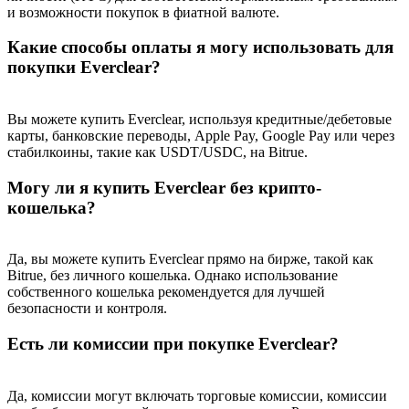
Precious Metals Trading Carnival
и возможности покупок в фиатной валюте.
Trade Gold & Silver · 33,333 USDT Bonus
Какие способы оплаты я могу использовать для
покупки Everclear?
Вы можете купить Everclear, используя кредитные/дебетовые
USDT New User Exclusive 10% APR
карты, банковские переводы, Apple Pay, Google Pay или через
USDT Flexible Staking | Daily Rewards
стабилкоины, такие как USDT/USDC, на Bitrue.
Могу ли я купить Everclear без крипто-
кошелька?
BTC New User Exclusive: 6.5% APR
Да, вы можете купить Everclear прямо на бирже, такой как
BTC Flexible Staking | Daily Rewards
Bitrue, без личного кошелька. Однако использование
собственного кошелька рекомендуется для лучшей
безопасности и контроля.
Есть ли комиссии при покупке Everclear?
Да, комиссии могут включать торговые комиссии, комиссии