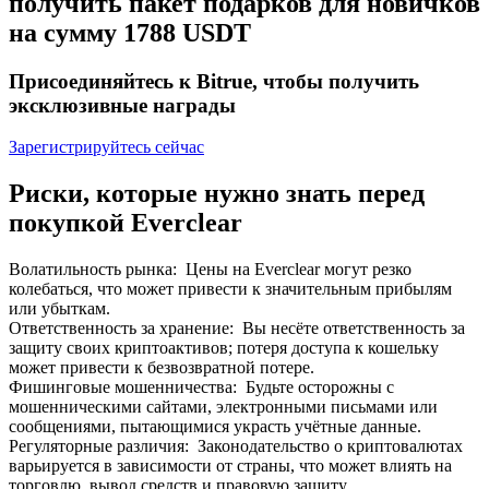
получить пакет подарков для новичков
До 65% комиссии!
на сумму 1788 USDT
Присоединяйтесь к Bitrue, чтобы получить
эксклюзивные награды
Зарегистрируйтесь сейчас
Риски, которые нужно знать перед
покупкой Everclear
Реферал
Волатильность рынка
:
Цены на Everclear могут резко
Пригласите друга, чтобы получить денежные
колебаться, что может привести к значительным прибылям
вознаграждения
или убыткам.
Ответственность за хранение
:
Вы несёте ответственность за
BTC Welcome Rewards
защиту своих криптоактивов; потеря доступа к кошельку
может привести к безвозвратной потере.
Фишинговые мошенничества
:
Будьте осторожны с
мошенническими сайтами, электронными письмами или
сообщениями, пытающимися украсть учётные данные.
Регуляторные различия
:
Законодательство о криптовалютах
варьируется в зависимости от страны, что может влиять на
торговлю, вывод средств и правовую защиту.