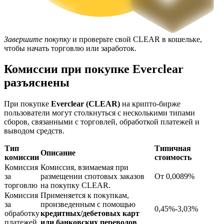
Завершите покупку
и проверьте свой CLEAR в кошельке,
чтобы начать торговлю или заработок.
Комиссии при покупке Everclear
разъяснены
Блокировки BTR
Эксклюзивные инвестиции для владельцев BTR
При покупке
Everclear (CLEAR)
на крипто-бирже
пользователи могут столкнуться с несколькими типами
сборов, связанными с торговлей, обработкой платежей и
выводом средств.
Тип
Типичная
Описание
комиссии
стоимость
Комиссия
Комиссия, взимаемая при
за
размещении спотовых заказов
От 0,0089%
торговлю
на покупку CLEAR.
Комиссия
Применяется к покупкам,
за
произведенным с помощью
Кредиты
0,45%-3,03%
обработку
кредитных/дебетовых карт
Сервис заимствований, обеспеченных криптовалютой
платежей
или банковских переводов
.