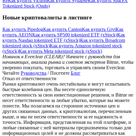
Re
Как купить Viction
Как купить Synapse
Как купить SpaceX
Tokenized Stock (Ondo)
Новые криптовалюты в листинге
Как купить Pipedog
Как купить Canton
Как купить Grvt
Как
купить AEON
Как купить SP500 tokenized ETF (xStock)
Как
купить Nasdaq tokenized ETF (xStock)
Как купить Broadcom
tokenized stock (xStock)
Как купить Amazon tokenized stock
(xStock)
Как купить Meta tokenized stock (xStock)
Новичок в Everclear (CLEAR)?
Начните с
руководств для
начинающих, анализа рынка и советов экспертов
Bitrue, чтобы
уверенно покупать, торговать и управлять своим Everclear.
Читайте
Руководства
/ Посетите
Блог
Отказ от ответственности
Рынки криптовалют очень нестабильны и могут испытывать
быстрые колебания цен. Вы несете единоличную
ответственность за свои инвестиционные решения, и Bitrue не
несет ответственности за любые убытки, которые вы можете
понести. Мы полагаемся на сторонние источники цен и
других связанных данных. к криптовалютам, перечисленным
выше, и мы не несем ответственности за ее надежность и
точность. Информация, представленная на этой платформе, и
любые связанные с ней материалы предназначены только для
информационных целей и не должны рассматриваться как