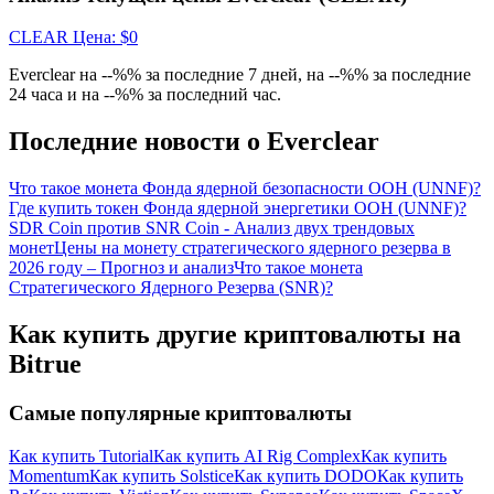
награда
CLEAR
Цена
: $
0
Everclear на --%% за последние 7 дней, на --%% за последние
24 часа и на --%% за последний час.
Последние новости о Everclear
Что такое монета Фонда ядерной безопасности ООН (UNNF)?
Где купить токен Фонда ядерной энергетики ООН (UNNF)?
Скачать
SDR Coin против SNR Coin - Анализ двух трендовых
приложение Bitrue
монет
Цены на монету стратегического ядерного резерва в
2026 году – Прогноз и анализ
Что такое монета
Стратегического Ядерного Резерва (SNR)?
Как купить другие криптовалюты на
Bitrue
Самые популярные криптовалюты
Русский
Как купить Tutorial
Как купить AI Rig Complex
Как купить
Momentum
Как купить Solstice
Как купить DODO
Как купить