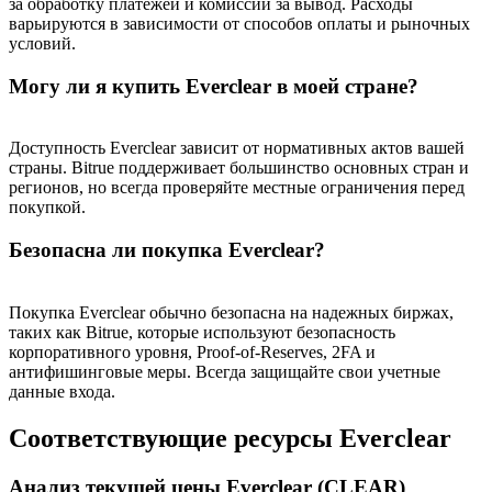
за обработку платежей и комиссии за вывод. Расходы
варьируются в зависимости от способов оплаты и рыночных
условий.
Больше событий
Выигрывайте призы и эксклюзивные награды
Могу ли я купить Everclear в моей стране?
Логин
Зарегистрироваться
Доступность Everclear зависит от нормативных актов вашей
страны. Bitrue поддерживает большинство основных стран и
регионов, но всегда проверяйте местные ограничения перед
покупкой.
Безопасна ли покупка Everclear?
Покупка Everclear обычно безопасна на надежных биржах,
таких как Bitrue, которые используют безопасность
Логин
Зарегистрироваться
корпоративного уровня, Proof-of-Reserves, 2FA и
антифишинговые меры. Всегда защищайте свои учетные
данные входа.
Соответствующие ресурсы Everclear
Анализ текущей цены Everclear (CLEAR)