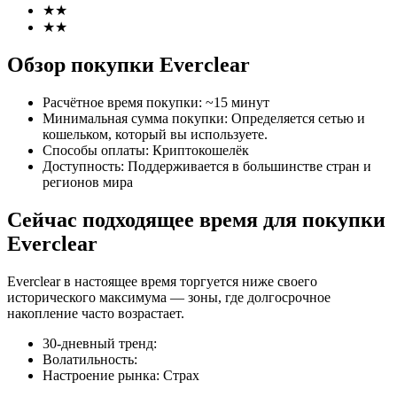
★
★
★
★
Обзор покупки Everclear
Расчётное время покупки
:
~15 минут
Фьючерсы на COIN-M
Минимальная сумма покупки
:
Определяется сетью и
кошельком, который вы используете.
Криптовалютные фьючерсы
Способы оплаты
:
Криптокошелёк
Доступность
:
Поддерживается в большинстве стран и
регионов мира
TradFi
Сейчас подходящее время для покупки
Деривативы на акции, форекс, драгоценные металлы и
Everclear
сырьевые товары
Everclear в настоящее время торгуется ниже своего
исторического максимума — зоны, где долгосрочное
накопление часто возрастает.
30-дневный тренд
:
Волатильность
:
Настроение рынка
:
Страх