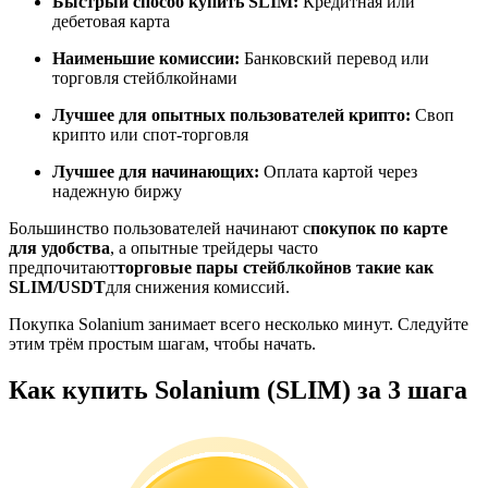
Быстрый способ купить SLIM:
Кредитная или
дебетовая карта
Наименьшие комиссии:
Банковский перевод или
торговля стейблкойнами
Станьте копи-трейдером
Лучшее для опытных пользователей крипто:
Своп
Наслаждайтесь распределением прибыли и комиссиями
крипто или спот-торговля
за копи-трейдинг
Лучшее для начинающих:
Оплата картой через
надежную биржу
Большинство пользователей начинают с
покупок по карте
для удобства
, а опытные трейдеры часто
предпочитают
торговые пары стейблкойнов такие как
SLIM/USDT
для снижения комиссий.
Покупка Solanium занимает всего несколько минут. Следуйте
этим трём простым шагам, чтобы начать.
Информация
Как купить Solanium (SLIM) за 3 шага
Анализ больших данных, включая торговую информацию
и т. д.