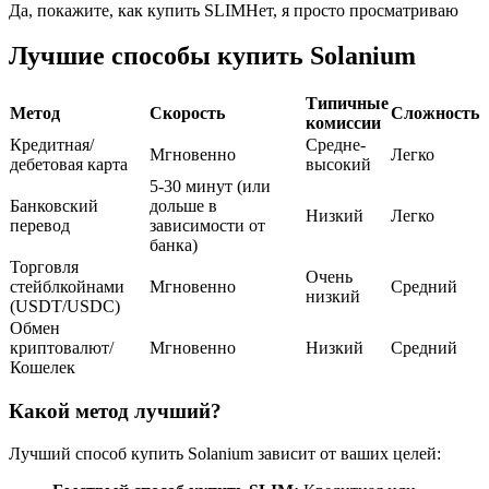
Да, покажите, как купить SLIM
Нет, я просто просматриваю
USDC фьючерсы
Лучшие способы купить Solanium
Фьючерсы с использованием USDC в качестве
обеспечения
Типичные
Метод
Скорость
Сложность
комиссии
Кредитная/
Средне-
Мгновенно
Легко
дебетовая карта
высокий
5-30 минут (или
Банковский
дольше в
Низкий
Легко
перевод
зависимости от
банка)
Торговля
Очень
стейблкойнами
Мгновенно
Средний
низкий
(USDT/USDC)
Копирование торговли
Обмен
криптовалют/
Мгновенно
Низкий
Средний
Присоединяйтесь к лучшим трейдерам
Кошелек
Какой метод лучший?
Лучший способ купить Solanium зависит от ваших целей: