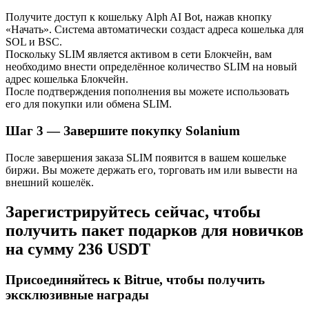
Узнайте о пассивном доходе
Получите доступ к кошельку Alph AI Bot, нажав кнопку
«Начать». Система автоматически создаст адреса кошелька для
Bitrue
AI
SOL и BSC.
Поскольку SLIM является активом в сети Блокчейн, вам
необходимо внести определённое количество SLIM на новый
адрес кошелька Блокчейн.
После подтверждения пополнения вы можете использовать
его для покупки или обмена SLIM.
Шаг
3 —
Завершите покупку Solanium
Bitrue Партнеры
После завершения заказа SLIM появится в вашем кошельке
биржи. Вы можете держать его, торговать им или вывести на
внешний кошелёк.
Зарегистрируйтесь сейчас, чтобы
получить пакет подарков для новичков
на сумму 236 USDT
Присоединяйтесь к Bitrue, чтобы получить
эксклюзивные награды
Партнеры Bitrue