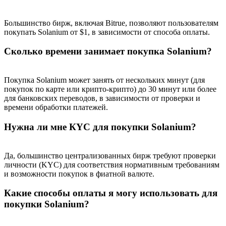
Большинство бирж, включая Bitrue, позволяют пользователям
покупать Solanium от $1, в зависимости от способа оплаты.
Deposit CASHCAT & Win
Сколько времени занимает покупка Solanium?
Share 500000 CASHCAT prize pool
Покупка Solanium может занять от нескольких минут (для
покупок по карте или крипто-крипто) до 30 минут или более
для банковских переводов, в зависимости от проверки и
времени обработки платежей.
Exclusive for BitMart Users
Нужна ли мне КYC для покупки Solanium?
Register & Trade to Win 500,000 USDT
Да, большинство централизованных бирж требуют проверки
личности (KYC) для соответствия нормативным требованиям
Precious Metals Trading Carnival
и возможности покупок в фиатной валюте.
Trade Gold & Silver · 33,333 USDT Bonus
Какие способы оплаты я могу использовать для
покупки Solanium?