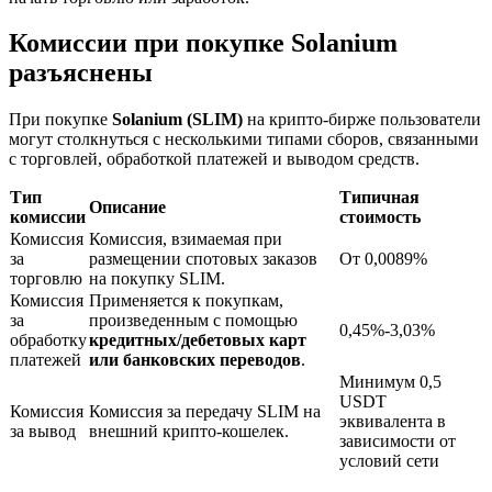
Комиссии при покупке Solanium
разъяснены
При покупке
Solanium (SLIM)
на крипто-бирже пользователи
могут столкнуться с несколькими типами сборов, связанными
с торговлей, обработкой платежей и выводом средств.
Блокировки BTR
Тип
Типичная
Описание
комиссии
стоимость
Эксклюзивные инвестиции для владельцев BTR
Комиссия
Комиссия, взимаемая при
за
размещении спотовых заказов
От 0,0089%
торговлю
на покупку SLIM.
Комиссия
Применяется к покупкам,
за
произведенным с помощью
0,45%-3,03%
обработку
кредитных/дебетовых карт
платежей
или банковских переводов
.
Минимум 0,5
USDT
Комиссия
Комиссия за передачу SLIM на
эквивалента в
за вывод
внешний крипто-кошелек.
зависимости от
Кредиты
условий сети
Сервис заимствований, обеспеченных криптовалютой