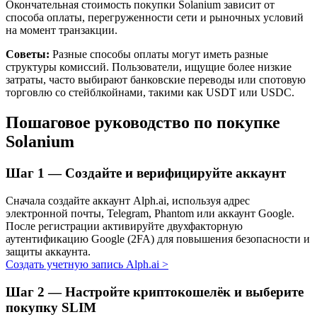
Окончательная стоимость покупки Solanium зависит от
способа оплаты, перегруженности сети и рыночных условий
на момент транзакции.
Советы:
Разные способы оплаты могут иметь разные
структуры комиссий. Пользователи, ищущие более низкие
затраты, часто выбирают банковские переводы или спотовую
торговлю со стейблкойнами, такими как USDT или USDC.
Пошаговое руководство по покупке
Solanium
Авто Инвест
Получите долгосрочную прибыль и гибкие проценты
Шаг
1 —
Создайте и верифицируйте аккаунт
Сначала создайте аккаунт Alph.ai, используя адрес
электронной почты, Telegram, Phantom или аккаунт Google.
После регистрации активируйте двухфакторную
аутентификацию Google (2FA) для повышения безопасности и
защиты аккаунта.
Создать учетную запись Alph.ai
>
Шаг
2 —
Настройте криптокошелёк и выберите
покупку SLIM
Изучите стейкинг