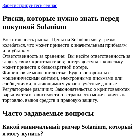
До 65% комиссии!
Зарегистрируйтесь сейчас
Риски, которые нужно знать перед
покупкой Solanium
Волатильность рынка
:
Цены на Solanium могут резко
колебаться, что может привести к значительным прибылям
или убыткам.
Ответственность за хранение
:
Вы несёте ответственность за
защиту своих криптоактивов; потеря доступа к кошельку
может привести к безвозвратной потере.
Реферал
Фишинговые мошенничества
:
Будьте осторожны с
Пригласите друга, чтобы получить денежные
мошенническими сайтами, электронными письмами или
вознаграждения
сообщениями, пытающимися украсть учётные данные.
Регуляторные различия
:
Законодательство о криптовалютах
Deposit CASHCAT & Win
варьируется в зависимости от страны, что может влиять на
торговлю, вывод средств и правовую защиту.
Часто задаваемые вопросы
Какой минимальный размер Solanium, который
я могу купить?