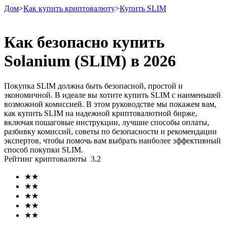
Дом
>
Как купить криптовалюту
>
Купить SLIM
Как безопасно купить
Solanium (SLIM) в 2026
Фьючерсы
Покупка SLIM должна быть безопасной, простой и
экономичной. В идеале вы хотите купить SLIM с наименьшей
возможной комиссией. В этом руководстве мы покажем вам,
как купить SLIM на надежной криптовалютной бирже,
включая пошаговые инструкции, лучшие способы оплаты,
разбивку комиссий, советы по безопасности и рекомендации
экспертов, чтобы помочь вам выбрать наиболее эффективный
способ покупки SLIM.
Рейтинг криптовалюты
3.2
USDT-фьючерсы
★
★
Фьючерсы с использованием USDT в качестве
★
★
обеспечения
★
★
★
★
★
★