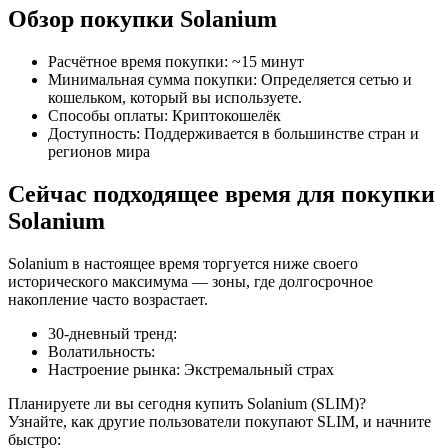
Обзор покупки Solanium
Расчётное время покупки
:
~15 минут
Минимальная сумма покупки
:
Определяется сетью и
кошельком, который вы используете.
Способы оплаты
:
Криптокошелёк
Фьючерсы на COIN-M
Доступность
:
Поддерживается в большинстве стран и
регионов мира
Криптовалютные фьючерсы
Сейчас подходящее время для покупки
Solanium
TradFi
Solanium в настоящее время торгуется ниже своего
Деривативы на акции, форекс, драгоценные металлы и
исторического максимума — зоны, где долгосрочное
сырьевые товары
накопление часто возрастает.
30-дневный тренд
:
Волатильность
:
Настроение рынка
:
Экстремальный страх
Планируете ли вы сегодня купить Solanium (SLIM)?
Узнайте, как другие пользователи покупают SLIM, и начните
быстро: