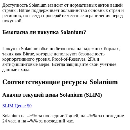
Доступность Solanium зависит от нормативных актов вашей
страны. Bitrue поддерживает большинство основных стран и
Больше событий
регионов, но всегда проверяйте местные ограничения перед
покупкой.
Выигрывайте призы и эксклюзивные награды
Безопасна ли покупка Solanium?
Логин
Зарегистрироваться
Покупка Solanium обычно безопасна на надежных биржах,
таких как Bitrue, которые используют безопасность
корпоративного уровня, Proof-of-Reserves, 2FA и
антифишинговые меры. Всегда защищайте свои учетные
данные входа.
Соответствующие ресурсы Solanium
Логин
Зарегистрироваться
Анализ текущей цены Solanium (SLIM)
SLIM
Цена
: $
0
Solanium на --%% за последние 7 дней, на --%% за последние
24 часа и на --%% за последний час.