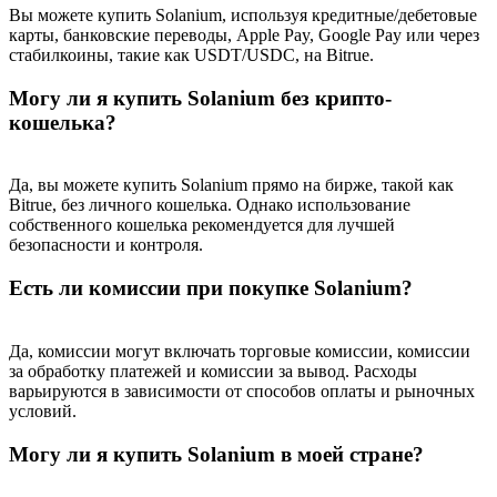
USDT New User Exclusive 10% APR
Вы можете купить Solanium, используя кредитные/дебетовые
карты, банковские переводы, Apple Pay, Google Pay или через
USDT Flexible Staking | Daily Rewards
стабилкоины, такие как USDT/USDC, на Bitrue.
Могу ли я купить Solanium без крипто-
кошелька?
New Listing Futures Fest
Trade New Futures, Win 200,000 USDT
Да, вы можете купить Solanium прямо на бирже, такой как
Bitrue, без личного кошелька. Однако использование
собственного кошелька рекомендуется для лучшей
безопасности и контроля.
Crypto World Cup 2026: Grand Finale
Есть ли комиссии при покупке Solanium?
77,777+3k Rewards
Да, комиссии могут включать торговые комиссии, комиссии
за обработку платежей и комиссии за вывод. Расходы
варьируются в зависимости от способов оплаты и рыночных
условий.
Могу ли я купить Solanium в моей стране?