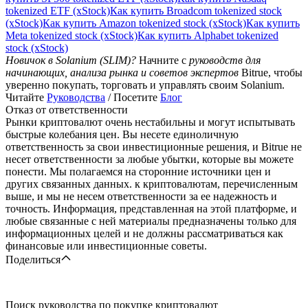
tokenized ETF (xStock)
Как купить Broadcom tokenized stock
(xStock)
Как купить Amazon tokenized stock (xStock)
Как купить
Meta tokenized stock (xStock)
Как купить Alphabet tokenized
stock (xStock)
Новичок в Solanium (SLIM)?
Начните с
руководств для
начинающих, анализа рынка и советов экспертов
Bitrue, чтобы
уверенно покупать, торговать и управлять своим Solanium.
Читайте
Руководства
/ Посетите
Блог
Отказ от ответственности
Рынки криптовалют очень нестабильны и могут испытывать
быстрые колебания цен. Вы несете единоличную
ответственность за свои инвестиционные решения, и Bitrue не
несет ответственности за любые убытки, которые вы можете
понести. Мы полагаемся на сторонние источники цен и
других связанных данных. к криптовалютам, перечисленным
выше, и мы не несем ответственности за ее надежность и
точность. Информация, представленная на этой платформе, и
любые связанные с ней материалы предназначены только для
информационных целей и не должны рассматриваться как
финансовые или инвестиционные советы.
Поделиться
Поиск руководства по покупке криптовалют