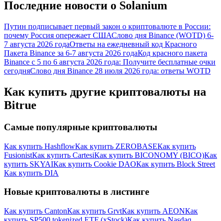
Последние новости о Solanium
награда
Путин подписывает первый закон о криптовалюте в России:
почему Россия опережает США
Слово дня Binance (WOTD) 6-
7 августа 2026 года
Ответы на ежедневный код Красного
Пакета Binance за 6-7 августа 2026 года
Код красного пакета
Binance с 5 по 6 августа 2026 года: Получите бесплатные очки
сегодня
Слово дня Binance 28 июля 2026 года: ответы WOTD
Как купить другие криптовалюты на
Скачать
Bitrue
приложение Bitrue
Самые популярные криптовалюты
Как купить Hashflow
Как купить ZEROBASE
Как купить
Fusionist
Как купить Cartesi
Как купить BICONOMY (BICO)
Как
купить SKYAI
Как купить Cookie DAO
Как купить Block Street
Как купить DIA
Русский
Новые криптовалюты в листинге
Как купить Canton
Как купить Grvt
Как купить AEON
Как
купить SP500 tokenized ETF (xStock)
Как купить Nasdaq