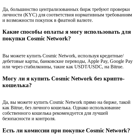
Precious Metals Trading Carnival
Да, большинство централизованных бирж требуют проверки
Trade Gold & Silver · 33,333 USDT Bonus
личности (KYC) для соответствия нормативным требованиям
и возможности покупок в фиатной валюте.
Какие способы оплаты я могу использовать для
покупки Cosmic Network?
USDT New User Exclusive 10% APR
USDT Flexible Staking | Daily Rewards
Вы можете купить Cosmic Network, используя кредитные/
дебетовые карты, банковские переводы, Apple Pay, Google Pay
или через стабилкоины, такие как USDT/USDC, на Bitrue.
BTC New User Exclusive: 6.5% APR
Могу ли я купить Cosmic Network без крипто-
кошелька?
BTC Flexible Staking | Daily Rewards
Да, вы можете купить Cosmic Network прямо на бирже, такой
как Bitrue, без личного кошелька. Однако использование
собственного кошелька рекомендуется для лучшей
безопасности и контроля.
Есть ли комиссии при покупке Cosmic Network?