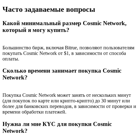
Часто задаваемые вопросы
Какой минимальный размер Cosmic Network,
который я могу купить?
BTC Welcome Rewards
Deposit & Trade BTC to Share 25000 USDT prize pool!
Большинство бирж, включая Bitrue, позволяют пользователям
покупать Cosmic Network от $1, в зависимости от способа
оплаты.
Deposit CASHCAT & Win
Сколько времени занимает покупка Cosmic
Network?
Share 500000 CASHCAT prize pool
Покупка Cosmic Network может занять от нескольких минут
(для покупок по карте или крипто-крипто) до 30 минут или
Exclusive for BitMart Users
более для банковских переводов, в зависимости от проверки и
времени обработки платежей.
Register & Trade to Win 500,000 USDT
Нужна ли мне КYC для покупки Cosmic
Network?