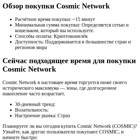
Обзор покупки Cosmic Network
Расчётное время покупки
:
~15 минут
Минимальная сумма покупки
:
Определяется сетью и
кошельком, который вы используете.
Способы оплаты
:
Криптокошелёк
Фьючерсы на COIN-M
Доступность
:
Поддерживается в большинстве стран и
регионов мира
Криптовалютные фьючерсы
Сейчас подходящее время для покупки
Cosmic Network
TradFi
Cosmic Network в настоящее время торгуется ниже своего
Деривативы на акции, форекс, драгоценные металлы и
исторического максимума — зоны, где долгосрочное
сырьевые товары
накопление часто возрастает.
30-дневный тренд
:
Волатильность
:
Настроение рынка
:
Страх
Планируете ли вы сегодня купить Cosmic Network (COSMIC)?
Узнайте, как другие пользователи покупают COSMIC, и
начните быстро: