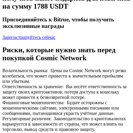
на сумму 1788 USDT
До 65% комиссии!
Присоединяйтесь к Bitrue, чтобы получить
эксклюзивные награды
Зарегистрируйтесь сейчас
Риски, которые нужно знать перед
покупкой Cosmic Network
Реферал
Волатильность рынка
:
Цены на Cosmic Network могут резко
Пригласите друга, чтобы получить денежные
колебаться, что может привести к значительным прибылям
вознаграждения
или убыткам.
Ответственность за хранение
:
Вы несёте ответственность за
BTC Welcome Rewards
защиту своих криптоактивов; потеря доступа к кошельку
может привести к безвозвратной потере.
Фишинговые мошенничества
:
Будьте осторожны с
мошенническими сайтами, электронными письмами или
сообщениями, пытающимися украсть учётные данные.
Регуляторные различия
:
Законодательство о криптовалютах
варьируется в зависимости от страны, что может влиять на
торговлю, вывод средств и правовую защиту.