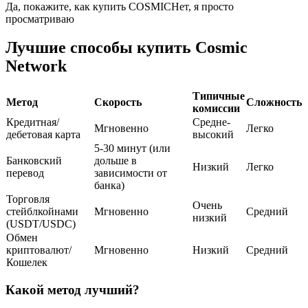
Да, покажите, как купить COSMIC
Нет, я просто
просматриваю
USDC фьючерсы
Лучшие способы купить Cosmic
Фьючерсы с использованием USDC в качестве
Network
обеспечения
Типичные
Метод
Скорость
Сложность
комиссии
Кредитная/
Средне-
Мгновенно
Легко
дебетовая карта
высокий
5-30 минут (или
Банковский
дольше в
Низкий
Легко
перевод
зависимости от
банка)
Торговля
Копирование торговли
Очень
стейблкойнами
Мгновенно
Средний
низкий
(USDT/USDC)
Присоединяйтесь к лучшим трейдерам
Обмен
криптовалют/
Мгновенно
Низкий
Средний
Кошелек
Какой метод лучший?