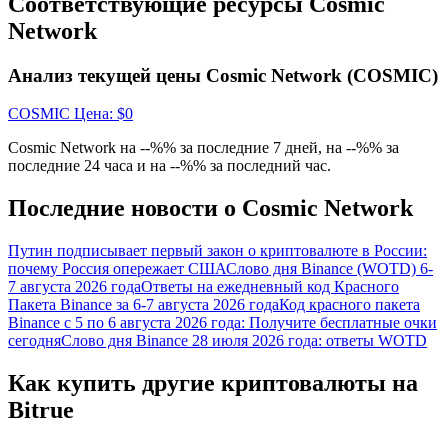
Соответствующие ресурсы Cosmic
награда
Network
Анализ текущей цены Cosmic Network (COSMIC)
COSMIC
Цена
: $
0
Cosmic Network на --%% за последние 7 дней, на --%% за
последние 24 часа и на --%% за последний час.
Скачать
Последние новости о Cosmic Network
приложение Bitrue
Путин подписывает первый закон о криптовалюте в России:
почему Россия опережает США
Слово дня Binance (WOTD) 6-
7 августа 2026 года
Ответы на ежедневный код Красного
Пакета Binance за 6-7 августа 2026 года
Код красного пакета
Binance с 5 по 6 августа 2026 года: Получите бесплатные очки
сегодня
Слово дня Binance 28 июля 2026 года: ответы WOTD
Русский
Как купить другие криптовалюты на
Bitrue