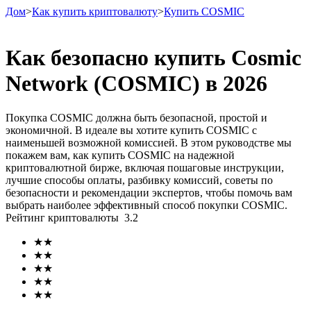
Дом
>
Как купить криптовалюту
>
Купить COSMIC
Как безопасно купить Cosmic
Network (COSMIC) в 2026
Фьючерсы
Покупка COSMIC должна быть безопасной, простой и
экономичной. В идеале вы хотите купить COSMIC с
наименьшей возможной комиссией. В этом руководстве мы
покажем вам, как купить COSMIC на надежной
криптовалютной бирже, включая пошаговые инструкции,
лучшие способы оплаты, разбивку комиссий, советы по
безопасности и рекомендации экспертов, чтобы помочь вам
выбрать наиболее эффективный способ покупки COSMIC.
Рейтинг криптовалюты
3.2
USDT-фьючерсы
★
★
Фьючерсы с использованием USDT в качестве
★
★
обеспечения
★
★
★
★
★
★