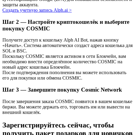
защиты аккаунта.
Узнайте о пассивном доходе
Создать учетную запись Alph.ai
>
Bitrue
AI
Шаг
2 —
Настройте криптокошелёк и выберите
покупку COSMIC
Получите доступ к кошельку Alph AI Bot, нажав кнопку
«Начать». Система автоматически создаст адреса кошелька для
SOL и BSC.
Поскольку COSMIC является активом в сети Блокчейн, вам
необходимо внести определённое количество COSMIC на
новый адрес кошелька Блокчейн.
Bitrue Партнеры
После подтверждения пополнения вы можете использовать
его для покупки или обмена COSMIC.
Шаг
3 —
Завершите покупку Cosmic Network
После завершения заказа COSMIC появится в вашем кошельке
биржи. Вы можете держать его, торговать им или вывести на
внешний кошелёк.
Зарегистрируйтесь сейчас, чтобы
Партнеры Bitrue
получить пакет подарков для новичков