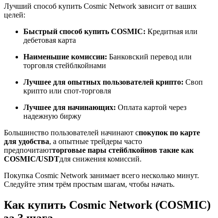
Лучший способ купить Cosmic Network зависит от ваших
целей:
Быстрый способ купить COSMIC:
Кредитная или
дебетовая карта
Станьте копи-трейдером
Наименьшие комиссии:
Банковский перевод или
Наслаждайтесь распределением прибыли и комиссиями
торговля стейблкойнами
за копи-трейдинг
Лучшее для опытных пользователей крипто:
Своп
крипто или спот-торговля
Лучшее для начинающих:
Оплата картой через
надежную биржу
Большинство пользователей начинают с
покупок по карте
для удобства
, а опытные трейдеры часто
предпочитают
торговые пары стейблкойнов такие как
COSMIC/USDT
для снижения комиссий.
Информация
Покупка Cosmic Network занимает всего несколько минут.
Анализ больших данных, включая торговую информацию
Следуйте этим трём простым шагам, чтобы начать.
и т. д.
Как купить Cosmic Network (COSMIC)
за 3 шага