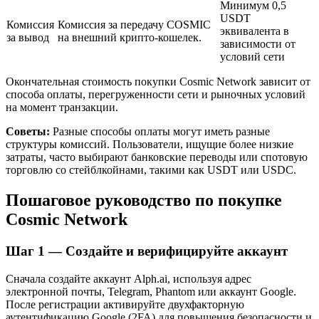
Минимум 0,5
USDT
Комиссия
Комиссия за передачу COSMIC
эквивалента в
за вывод
на внешний крипто-кошелек.
зависимости от
условий сети
Окончательная стоимость покупки Cosmic Network зависит от
способа оплаты, перегруженности сети и рыночных условий
на момент транзакции.
Советы:
Разные способы оплаты могут иметь разные
Авто Инвест
структуры комиссий. Пользователи, ищущие более низкие
затраты, часто выбирают банковские переводы или спотовую
Получите долгосрочную прибыль и гибкие проценты
торговлю со стейблкойнами, такими как USDT или USDC.
Пошаговое руководство по покупке
Cosmic Network
Шаг
1 —
Создайте и верифицируйте аккаунт
Сначала создайте аккаунт Alph.ai, используя адрес
электронной почты, Telegram, Phantom или аккаунт Google.
После регистрации активируйте двухфакторную
Изучите стейкинг
аутентификацию Google (2FA) для повышения безопасности и