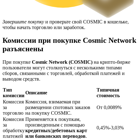
Завершите покупку
и проверьте свой COSMIC в кошельке,
чтобы начать торговлю или заработок.
Комиссии при покупке Cosmic Network
разъяснены
Блокировки BTR
При покупке
Cosmic Network (COSMIC)
на крипто-бирже
Эксклюзивные инвестиции для владельцев BTR
пользователи могут столкнуться с несколькими типами
сборов, связанными с торговлей, обработкой платежей и
выводом средств.
Тип
Типичная
Описание
комиссии
стоимость
Комиссия
Комиссия, взимаемая при
за
размещении спотовых заказов
От 0,0089%
торговлю
на покупку COSMIC.
Комиссия
Применяется к покупкам,
за
произведенным с помощью
0,45%-3,03%
Кредиты
обработку
кредитных/дебетовых карт
платежей
или банковских переводов
.
Сервис заимствований, обеспеченных криптовалютой