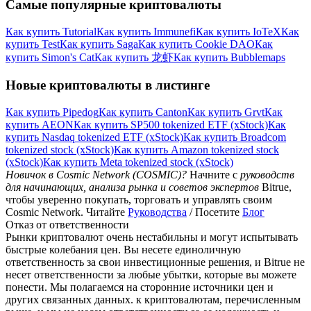
Самые популярные криптовалюты
Как купить Tutorial
Как купить Immunefi
Как купить IoTeX
Как
купить Test
Как купить Saga
Как купить Cookie DAO
Как
купить Simon's Cat
Как купить 龙虾
Как купить Bubblemaps
Новые криптовалюты в листинге
Как купить Pipedog
Как купить Canton
Как купить Grvt
Как
купить AEON
Как купить SP500 tokenized ETF (xStock)
Как
купить Nasdaq tokenized ETF (xStock)
Как купить Broadcom
tokenized stock (xStock)
Как купить Amazon tokenized stock
(xStock)
Как купить Meta tokenized stock (xStock)
Новичок в Cosmic Network (COSMIC)?
Начните с
руководств
для начинающих, анализа рынка и советов экспертов
Bitrue,
чтобы уверенно покупать, торговать и управлять своим
Cosmic Network. Читайте
Руководства
/ Посетите
Блог
Отказ от ответственности
Рынки криптовалют очень нестабильны и могут испытывать
быстрые колебания цен. Вы несете единоличную
ответственность за свои инвестиционные решения, и Bitrue не
несет ответственности за любые убытки, которые вы можете
понести. Мы полагаемся на сторонние источники цен и
других связанных данных. к криптовалютам, перечисленным