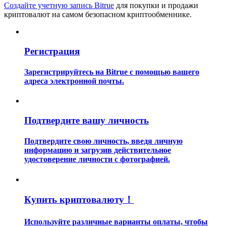
Создайте учетную запись Bitrue
для покупки и продажи
криптовалют на самом безопасном криптообменнике.
Регистрация
Зарегистрируйтесь на Bitrue с помощью вашего
Гид
адреса электронной почты.
Руководство для начинающих по фьючерсам
Подтвердите вашу личность
Подтвердите свою личность, введя личную
информацию и загрузив действительное
удостоверение личности с фотографией.
Торговые стратегии
Купить криптовалюту！
Узнайте, как оставаться прибыльным
Используйте различные варианты оплаты, чтобы