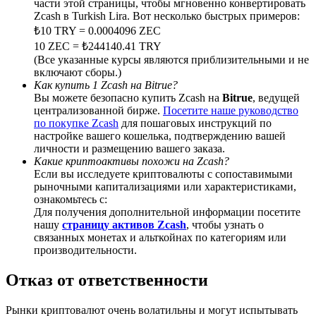
части этой страницы, чтобы мгновенно конвертировать
Zcash в Turkish Lira. Вот несколько быстрых примеров:
₺10 TRY = 0.0004096 ZEC
10 ZEC = ₺244140.41 TRY
(Все указанные курсы являются приблизительными и не
BTC Welcome Rewards
включают сборы.)
Как купить 1 Zcash на Bitrue?
Deposit & Trade BTC to Share 25000 USDT prize pool!
Вы можете безопасно купить Zcash на
Bitrue
, ведущей
централизованной бирже.
Посетите наше руководство
по покупке Zcash
для пошаговых инструкций по
настройке вашего кошелька, подтверждению вашей
личности и размещению вашего заказа.
Deposit CASHCAT & Win
Какие криптоактивы похожи на Zcash?
Если вы исследуете криптовалюты с сопоставимыми
Share 500000 CASHCAT prize pool
рыночными капитализациями или характеристиками,
ознакомьтесь с:
Для получения дополнительной информации посетите
нашу
страницу активов Zcash
, чтобы узнать о
связанных монетах и альткойнах по категориям или
Exclusive for BitMart Users
производительности.
Register & Trade to Win 500,000 USDT
Отказ от ответственности
Рынки криптовалют очень волатильны и могут испытывать