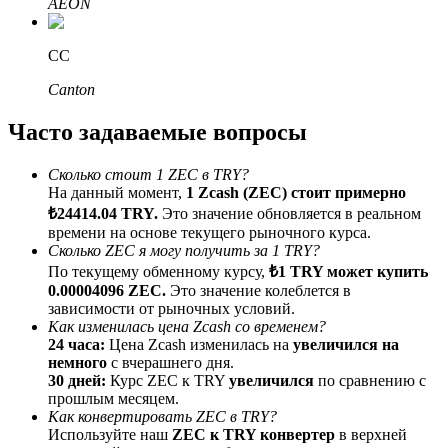
AEON
До 65% комиссии!
CC
Canton
Часто задаваемые вопросы
Сколько стоит 1 ZEC в TRY?
На данный момент,
1 Zcash (ZEC) стоит примерно
₺24414.04 TRY.
Это значение обновляется в реальном
Реферал
времени на основе текущего рыночного курса.
Сколько ZEC я могу получить за 1 TRY?
Пригласите друга, чтобы получить денежные
По текущему обменному курсу,
₺1 TRY может купить
вознаграждения
0.00004096 ZEC.
Это значение колеблется в
BTC Welcome Rewards
зависимости от рыночных условий.
Как изменилась цена Zcash со временем?
24 часа:
Цена Zcash изменилась на
увеличился на
немного
с вчерашнего дня.
30 дней:
Курс ZEC к TRY
увеличился
по сравнению с
прошлым месяцем.
Как конвертировать ZEC в TRY?
Используйте наш
ZEC к TRY конвертер
в верхней