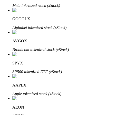
Meta tokenized stock (xStock)
Узнайте о пассивном доходе
Bitrue
AI
GOOGLX
Alphabet tokenized stock (xStock)
AVGOX
Broadcom tokenized stock (xStock)
Bitrue Партнеры
SPYX
SP500 tokenized ETF (xStock)
AAPLX
Apple tokenized stock (xStock)
AEON
Партнеры Bitrue