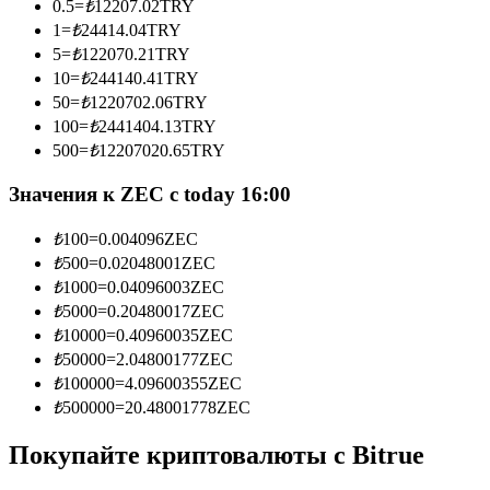
0.5
=
₺
12207.02
TRY
1
=
₺
24414.04
TRY
5
=
₺
122070.21
TRY
10
=
₺
244140.41
TRY
Станьте копи-трейдером
50
=
₺
1220702.06
TRY
100
=
₺
2441404.13
TRY
Наслаждайтесь распределением прибыли и комиссиями
500
=
₺
12207020.65
TRY
за копи-трейдинг
Значения к ZEC с today 16:00
₺
100
=
0.004096
ZEC
₺
500
=
0.02048001
ZEC
₺
1000
=
0.04096003
ZEC
₺
5000
=
0.20480017
ZEC
₺
10000
=
0.40960035
ZEC
₺
50000
=
2.04800177
ZEC
Информация
₺
100000
=
4.09600355
ZEC
₺
500000
=
20.48001778
ZEC
Анализ больших данных, включая торговую информацию
и т. д.
Покупайте криптовалюты с Bitrue