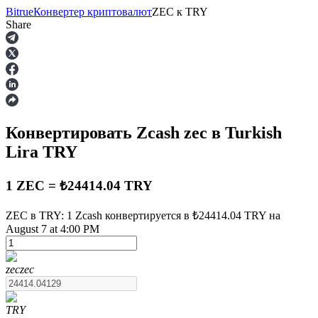
Bitrue
Конвертер криптовалют
ZEC
к
TRY
Share
Фьючерсы
Конвертировать Zcash
zec
в Turkish
Lira
TRY
1 ZEC = ₺24414.04 TRY
ZEC в TRY: 1 Zcash конвертируется в ₺24414.04 TRY на
USDT-фьючерсы
August 7 at 4:00 PM
Фьючерсы с использованием USDT в качестве
обеспечения
zec
zec
TRY