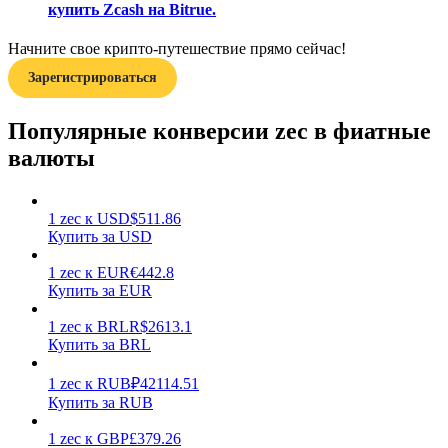
купить Zcash на Bitrue.
Начните свое крипто-путешествие прямо сейчас!
Зарегистрироваться
Популярные конверсии zec в фиатные
Заработок
валюты
1
zec
к
USD
$
511.86
Купить за USD
1
zec
к
EUR
€
442.8
Купить за EUR
1
zec
к
BRL
R$
2613.1
Купить за BRL
Силовая свинья
1
zec
к
RUB
₽
42114.51
Получайте конкурентные награды ежедневно
Купить за RUB
1
zec
к
GBP
£
379.26