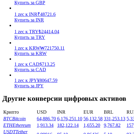
Купить за GBP
1
zec
к
INR
₹
48721.6
Купить за INR
1
zec
к
TRY
₺
24414.04
Купить за TRY
Стейкинг
1
zec
к
KRW
₩
721750.11
Высокая прибыль и мгновенный доступ
Купить за KRW
1
zec
к
CAD
$
713.25
Купить за CAD
1
zec
к
JPY
¥
80647.59
Купить за JPY
Другие конверсии цифровых активов
Крипто
USD
INR
EUR
BRL
RU
Launchpool
BTC
Bitcoin
64,886.70
6,176,251.10
56,132.58
331,253.13
5,3
Гибкая ставка для заработка популярных токенов
ETH
Ethereum
1,913.34
182,122.14
1,655.20
9,767.82
157
USDT
Tether