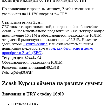
достигнув максимума ₺0 TRY и минимума ₺0 TRY.
По сравнению с прошлым месяцем, Zcash изменился на
USDC фьючерсы
увеличился на 11.12%.вверх от ₺-- TRY.
Фьючерсы с использованием USDC в качестве
Статистика рынка Zcash
обеспечения
ZEC является криптовалютой, построенной на блокчейне
Zcash. У нее максимальное предложение 21M, текущее общее
предложение 16.81M и обращающееся предложение 16.81M,
что дает ей рыночную капитализацию 402.31B. Нажмите
здесь, чтобы
Купить сейчас
, или ознакомьтесь с нашим
пошаговым руководством о
том, как безопасно и легко
приобрести Zcash (ZEC)
.
Текущая цена
₺
24414.04
Обращающееся предложение
16.81M
Рыночная капитализация
₺
402.31B
Копирование торговли
Объем(24ч)
₺
5.93K
Присоединяйтесь к лучшим трейдерам
Zcash Курсы обмена на разные суммы
Значения к TRY с today 16:00
0.1
=
₺
2441.4
TRY