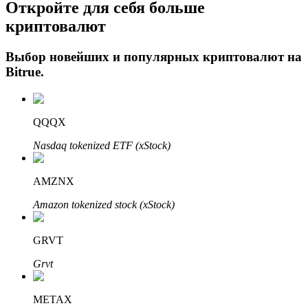
Откройте для себя больше
криптовалют
Выбор новейших и популярных криптовалют на
Bitrue
.
QQQX
Авто Инвест
Nasdaq tokenized ETF (xStock)
Получите долгосрочную прибыль и гибкие проценты
AMZNX
Amazon tokenized stock (xStock)
GRVT
Grvt
METAX
Изучите стейкинг