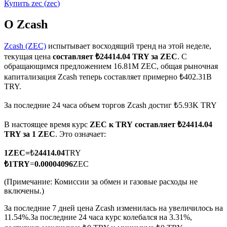
Купить
zec
(
zec
)
О Zcash
Zcash (ZEC)
испытывает восходящий тренд на этой неделе,
текущая цена
составляет ₺24414.04 TRY за ZEC
. С
Фьючерсы на COIN-M
обращающимся предложением 16.81M ZEC, общая рыночная
капитализация Zcash теперь составляет примерно ₺402.31B
Криптовалютные фьючерсы
TRY.
За последние 24 часа объем торгов Zcash достиг ₺5.93K TRY
TradFi
В настоящее время курс
ZEC к TRY
составляет ₺24414.04
TRY за 1 ZEC
. Это означает:
Деривативы на акции, форекс, драгоценные металлы и
сырьевые товары
1
ZEC
=
₺
24414.04
TRY
₺
1
TRY
=
0.00004096
ZEC
(Примечание: Комиссии за обмен и газовые расходы не
включены.)
За последние 7 дней цена Zcash изменилась на увеличилось на
11.54%.
За последние 24 часа курс колебался на 3.31%,