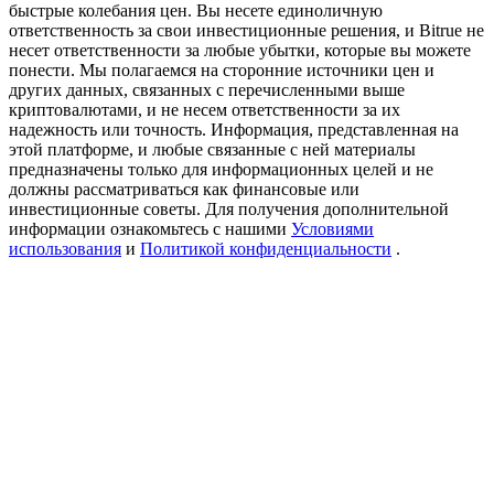
быстрые колебания цен. Вы несете единоличную
Precious Metals Trading Carnival
ответственность за свои инвестиционные решения, и Bitrue не
несет ответственности за любые убытки, которые вы можете
Trade Gold & Silver · 33,333 USDT Bonus
понести. Мы полагаемся на сторонние источники цен и
других данных, связанных с перечисленными выше
криптовалютами, и не несем ответственности за их
надежность или точность. Информация, представленная на
USDT New User Exclusive 10% APR
этой платформе, и любые связанные с ней материалы
предназначены только для информационных целей и не
USDT Flexible Staking | Daily Rewards
должны рассматриваться как финансовые или
инвестиционные советы. Для получения дополнительной
информации ознакомьтесь с нашими
Условиями
использования
и
Политикой конфиденциальности
.
BTC New User Exclusive: 6.5% APR
BTC Flexible Staking | Daily Rewards