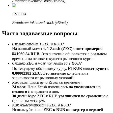
Alphabet tokenized stock (xStock)
До 65% комиссии!
AVGOX
Broadcom tokenized stock (xStock)
Часто задаваемые вопросы
Сколько стоит 1 ZEC в RUB?
На данный момент,
1 Zcash (ZEC) стоит примерно
₽41969.84 RUB.
Это значение обновляется в реальном
Реферал
времени на основе текущего рыночного курса.
Сколько ZEC я могу получить за 1 RUB?
Пригласите друга, чтобы получить денежные
По текущему обменному курсу,
₽1 RUB может купить
вознаграждения
0.00002382 ZEC.
Это значение колеблется в
BTC Welcome Rewards
зависимости от рыночных условий.
Как изменилась цена Zcash со временем?
24 часа:
Цена Zcash изменилась на
увеличился на
немного
с вчерашнего дня.
30 дней:
Курс ZEC к RUB
увеличился
по сравнению с
прошлым месяцем.
Как конвертировать ZEC в RUB?
Используйте наш
ZEC к RUB конвертер
в верхней