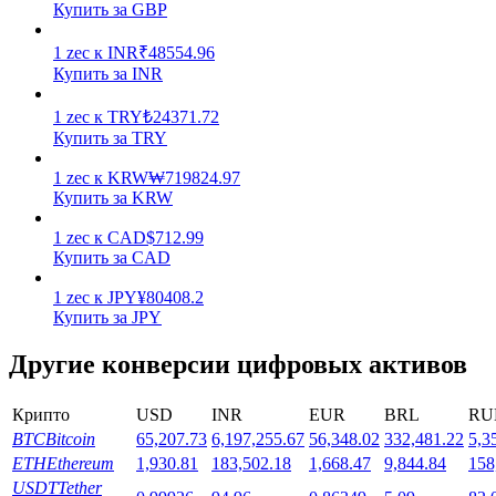
Купить за GBP
1
zec
к
INR
₹
48554.96
Купить за INR
1
zec
к
TRY
₺
24371.72
Купить за TRY
Стейкинг
1
zec
к
KRW
₩
719824.97
Высокая прибыль и мгновенный доступ
Купить за KRW
1
zec
к
CAD
$
712.99
Купить за CAD
1
zec
к
JPY
¥
80408.2
Купить за JPY
Другие конверсии цифровых активов
Крипто
USD
INR
EUR
BRL
RU
Launchpool
BTC
Bitcoin
65,207.73
6,197,255.67
56,348.02
332,481.22
5,3
Гибкая ставка для заработка популярных токенов
ETH
Ethereum
1,930.81
183,502.18
1,668.47
9,844.84
158
USDT
Tether