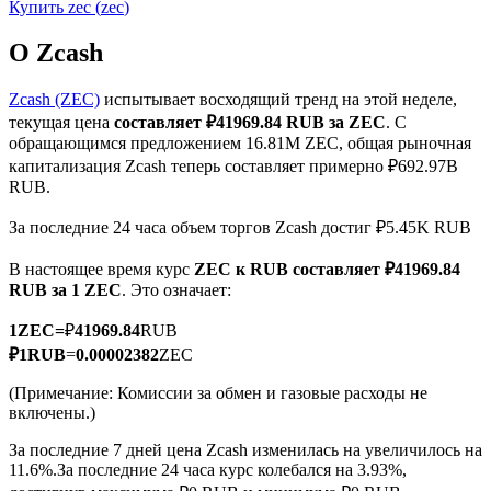
Купить
zec
(
zec
)
О Zcash
Zcash (ZEC)
испытывает восходящий тренд на этой неделе,
текущая цена
составляет ₽41969.84 RUB за ZEC
. С
Фьючерсы на COIN-M
обращающимся предложением 16.81M ZEC, общая рыночная
капитализация Zcash теперь составляет примерно ₽692.97B
Криптовалютные фьючерсы
RUB.
За последние 24 часа объем торгов Zcash достиг ₽5.45K RUB
TradFi
В настоящее время курс
ZEC к RUB
составляет ₽41969.84
RUB за 1 ZEC
. Это означает:
Деривативы на акции, форекс, драгоценные металлы и
сырьевые товары
1
ZEC
=
₽
41969.84
RUB
₽
1
RUB
=
0.00002382
ZEC
(Примечание: Комиссии за обмен и газовые расходы не
включены.)
За последние 7 дней цена Zcash изменилась на увеличилось на
11.6%.
За последние 24 часа курс колебался на 3.93%,