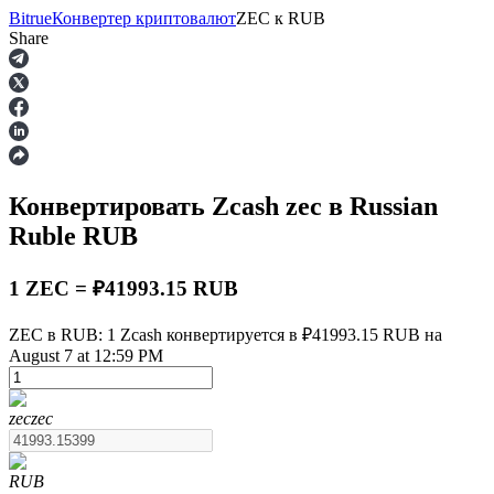
Bitrue
Конвертер криптовалют
ZEC
к
RUB
Share
Фьючерсы
Конвертировать Zcash
zec
в Russian
Ruble
RUB
1 ZEC = ₽41993.15 RUB
ZEC в RUB: 1 Zcash конвертируется в ₽41993.15 RUB на
USDT-фьючерсы
August 7 at 12:59 PM
Фьючерсы с использованием USDT в качестве
обеспечения
zec
zec
RUB