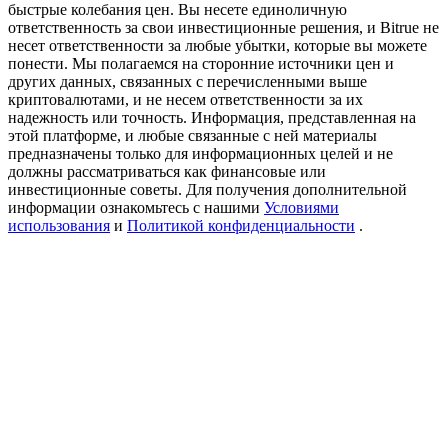
быстрые колебания цен. Вы несете единоличную
Precious Metals Trading Carnival
ответственность за свои инвестиционные решения, и Bitrue не
несет ответственности за любые убытки, которые вы можете
Trade Gold & Silver · 33,333 USDT Bonus
понести. Мы полагаемся на сторонние источники цен и
других данных, связанных с перечисленными выше
криптовалютами, и не несем ответственности за их
надежность или точность. Информация, представленная на
USDT New User Exclusive 10% APR
этой платформе, и любые связанные с ней материалы
предназначены только для информационных целей и не
USDT Flexible Staking | Daily Rewards
должны рассматриваться как финансовые или
инвестиционные советы. Для получения дополнительной
информации ознакомьтесь с нашими
Условиями
использования
и
Политикой конфиденциальности
.
BTC New User Exclusive: 6.5% APR
BTC Flexible Staking | Daily Rewards