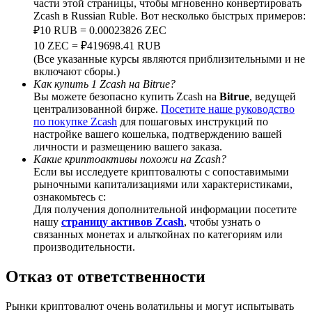
части этой страницы, чтобы мгновенно конвертировать
Zcash в Russian Ruble. Вот несколько быстрых примеров:
₽10 RUB = 0.00023826 ZEC
10 ZEC = ₽419698.41 RUB
(Все указанные курсы являются приблизительными и не
BTC Welcome Rewards
включают сборы.)
Как купить 1 Zcash на Bitrue?
Deposit & Trade BTC to Share 25000 USDT prize pool!
Вы можете безопасно купить Zcash на
Bitrue
, ведущей
централизованной бирже.
Посетите наше руководство
по покупке Zcash
для пошаговых инструкций по
настройке вашего кошелька, подтверждению вашей
личности и размещению вашего заказа.
Deposit CASHCAT & Win
Какие криптоактивы похожи на Zcash?
Если вы исследуете криптовалюты с сопоставимыми
Share 500000 CASHCAT prize pool
рыночными капитализациями или характеристиками,
ознакомьтесь с:
Для получения дополнительной информации посетите
нашу
страницу активов Zcash
, чтобы узнать о
связанных монетах и альткойнах по категориям или
Exclusive for BitMart Users
производительности.
Register & Trade to Win 500,000 USDT
Отказ от ответственности
Рынки криптовалют очень волатильны и могут испытывать