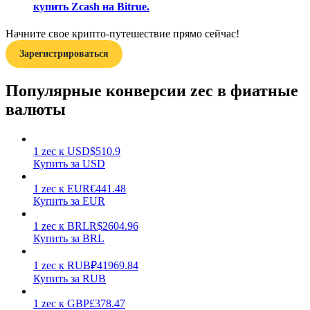
купить Zcash на Bitrue.
Начните свое крипто-путешествие прямо сейчас!
Зарегистрироваться
Популярные конверсии zec в фиатные
Заработок
валюты
1
zec
к
USD
$
510.9
Купить за USD
1
zec
к
EUR
€
441.48
Купить за EUR
1
zec
к
BRL
R$
2604.96
Купить за BRL
Силовая свинья
1
zec
к
RUB
₽
41969.84
Получайте конкурентные награды ежедневно
Купить за RUB
1
zec
к
GBP
£
378.47