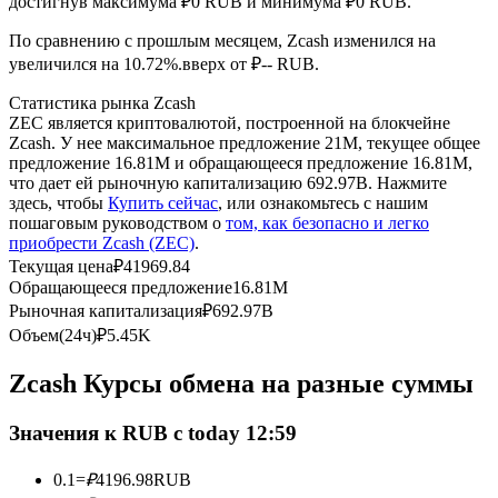
достигнув максимума ₽0 RUB и минимума ₽0 RUB.
По сравнению с прошлым месяцем, Zcash изменился на
USDC фьючерсы
увеличился на 10.72%.вверх от ₽-- RUB.
Фьючерсы с использованием USDC в качестве
Статистика рынка Zcash
обеспечения
ZEC является криптовалютой, построенной на блокчейне
Zcash. У нее максимальное предложение 21M, текущее общее
предложение 16.81M и обращающееся предложение 16.81M,
что дает ей рыночную капитализацию 692.97B. Нажмите
здесь, чтобы
Купить сейчас
, или ознакомьтесь с нашим
пошаговым руководством о
том, как безопасно и легко
приобрести Zcash (ZEC)
.
Текущая цена
₽
41969.84
Обращающееся предложение
16.81M
Рыночная капитализация
₽
692.97B
Копирование торговли
Объем(24ч)
₽
5.45K
Присоединяйтесь к лучшим трейдерам
Zcash Курсы обмена на разные суммы
Значения к RUB с today 12:59
0.1
=
₽
4196.98
RUB