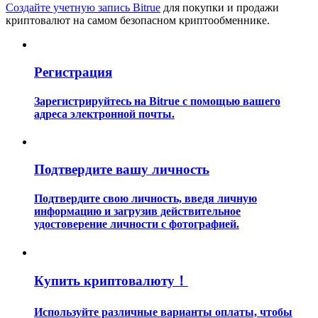
Создайте учетную запись Bitrue
для покупки и продажи
криптовалют на самом безопасном криптообменнике.
Регистрация
Зарегистрируйтесь на Bitrue с помощью вашего
Гид
адреса электронной почты.
Руководство для начинающих по фьючерсам
Подтвердите вашу личность
Подтвердите свою личность, введя личную
информацию и загрузив действительное
удостоверение личности с фотографией.
Торговые стратегии
Купить криптовалюту！
Узнайте, как оставаться прибыльным
Используйте различные варианты оплаты, чтобы