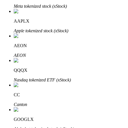
Meta tokenized stock (xStock)
Узнайте о пассивном доходе
Bitrue
AI
AAPLX
Apple tokenized stock (xStock)
AEON
AEON
Bitrue Партнеры
QQQX
Nasdaq tokenized ETF (xStock)
CC
Canton
GOOGLX
Партнеры Bitrue