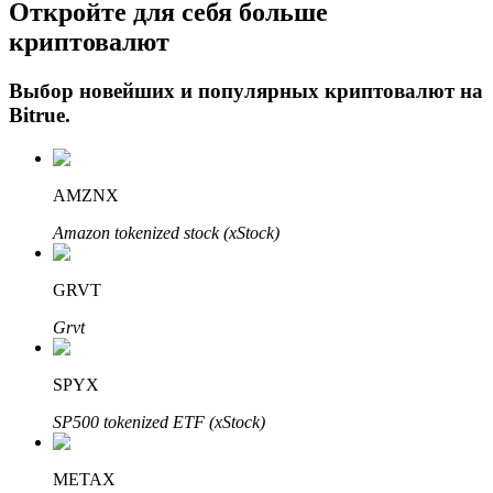
Откройте для себя больше
криптовалют
Выбор новейших и популярных криптовалют на
Bitrue
.
AMZNX
Авто Инвест
Amazon tokenized stock (xStock)
Получите долгосрочную прибыль и гибкие проценты
GRVT
Grvt
SPYX
SP500 tokenized ETF (xStock)
METAX
Изучите стейкинг