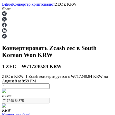
Bitrue
Конвертер криптовалют
ZEC
к
KRW
Share
Фьючерсы
Конвертировать Zcash
zec
в South
Korean Won
KRW
1 ZEC = ₩717240.84 KRW
ZEC в KRW: 1 Zcash конвертируется в ₩717240.84 KRW на
August 8 at 8:59 PM
USDT-фьючерсы
Фьючерсы с использованием USDT в качестве
обеспечения
zec
zec
KRW
Купить
zec
(
zec
)