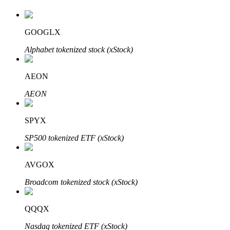
GOOGLX
Alphabet tokenized stock (xStock)
AEON
AEON
Авто Инвест
Получите долгосрочную прибыль и гибкие проценты
SPYX
SP500 tokenized ETF (xStock)
AVGOX
Broadcom tokenized stock (xStock)
QQQX
Изучите стейкинг
Nasdaq tokenized ETF (xStock)