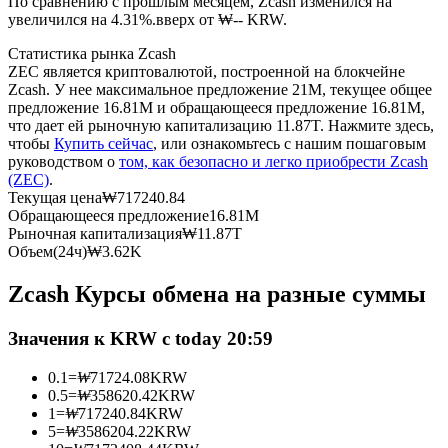
По сравнению с прошлым месяцем, Zcash изменился на
увеличился на 4.31%.вверх от ₩-- KRW.
USDC фьючерсы
Статистика рынка Zcash
ZEC является криптовалютой, построенной на блокчейне
Фьючерсы с использованием USDC в качестве
Zcash. У нее максимальное предложение 21M, текущее общее
обеспечения
предложение 16.81M и обращающееся предложение 16.81M,
что дает ей рыночную капитализацию 11.87T. Нажмите здесь,
чтобы
Купить сейчас
, или ознакомьтесь с нашим пошаговым
руководством о
том, как безопасно и легко приобрести Zcash
(ZEC)
.
Текущая цена
₩
717240.84
Обращающееся предложение
16.81M
Рыночная капитализация
₩
11.87T
Объем(24ч)
₩
3.62K
Zcash Курсы обмена на разные суммы
Копирование торговли
Присоединяйтесь к лучшим трейдерам
Значения к KRW с today 20:59
0.1
=
₩
71724.08
KRW
0.5
=
₩
358620.42
KRW
1
=
₩
717240.84
KRW
5
=
₩
3586204.22
KRW