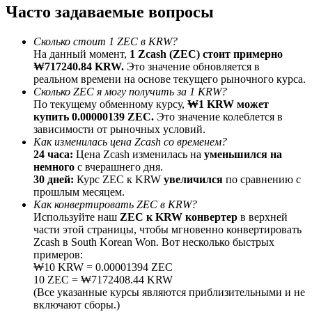
Часто задаваемые вопросы
До 65% комиссии!
Сколько стоит 1 ZEC в KRW?
На данный момент,
1 Zcash (ZEC) стоит примерно
₩717240.84 KRW.
Это значение обновляется в
реальном времени на основе текущего рыночного курса.
Сколько ZEC я могу получить за 1 KRW?
По текущему обменному курсу,
₩1 KRW может
купить 0.00000139 ZEC.
Это значение колеблется в
зависимости от рыночных условий.
Как изменилась цена Zcash со временем?
24 часа:
Цена Zcash изменилась на
уменьшился на
Реферал
немного
с вчерашнего дня.
Пригласите друга, чтобы получить денежные
30 дней:
Курс ZEC к KRW
увеличился
по сравнению с
вознаграждения
прошлым месяцем.
Как конвертировать ZEC в KRW?
BTC Welcome Rewards
Используйте наш
ZEC к KRW конвертер
в верхней
части этой страницы, чтобы мгновенно конвертировать
Zcash в South Korean Won. Вот несколько быстрых
примеров:
₩10 KRW = 0.00001394 ZEC
10 ZEC = ₩7172408.44 KRW
(Все указанные курсы являются приблизительными и не
включают сборы.)