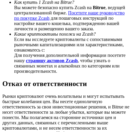
Как купить 1 Zcash на Bitrue?
Вы можете безопасно купить Zcash на
Bitrue
, ведущей
централизованной бирже.
Посетите наше руководство
по покупке Zcash
для пошаговых инструкций по
настройке вашего кошелька, подтверждению вашей
личности и размещению вашего заказа.
BTC Welcome Rewards
Какие криптоактивы похожи на Zcash?
Если вы исследуете криптовалюты с сопоставимыми
Deposit & Trade BTC to Share 25000 USDT prize pool!
рыночными капитализациями или характеристиками,
ознакомьтесь с:
Для получения дополнительной информации посетите
нашу
страницу активов Zcash
, чтобы узнать о
Deposit CASHCAT & Win
связанных монетах и альткойнах по категориям или
производительности.
Share 500000 CASHCAT prize pool
Отказ от ответственности
Рынки криптовалют очень волатильны и могут испытывать
Exclusive for BitMart Users
быстрые колебания цен. Вы несете единоличную
ответственность за свои инвестиционные решения, и Bitrue не
Register & Trade to Win 500,000 USDT
несет ответственности за любые убытки, которые вы можете
понести. Мы полагаемся на сторонние источники цен и
других данных, связанных с перечисленными выше
криптовалютами, и не несем ответственности за их