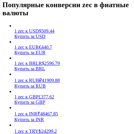
Популярные конверсии zec в фиатные
валюты
1
zec
к
USD
$
509.44
Купить за USD
Заработок
1
zec
к
EUR
€
440.7
Купить за EUR
1
zec
к
BRL
R$
2596.79
Купить за BRL
1
zec
к
RUB
₽
41909.88
Купить за RUB
1
zec
к
GBP
£
377.62
Купить за GBP
Силовая свинья
1
zec
к
INR
₹
48467.85
Получайте конкурентные награды ежедневно
Купить за INR
1
zec
к
TRY
₺
24299.2