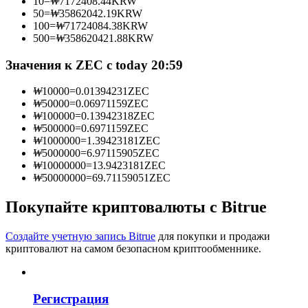
10
=
₩
7172408.44
KRW
50
=
₩
35862042.19
KRW
100
=
₩
71724084.38
KRW
500
=
₩
358620421.88
KRW
Станьте копи-трейдером
Значения к ZEC с today 20:59
Наслаждайтесь распределением прибыли и комиссиями
₩
10000
=
0.01394231
ZEC
за копи-трейдинг
₩
50000
=
0.06971159
ZEC
₩
100000
=
0.13942318
ZEC
₩
500000
=
0.6971159
ZEC
₩
1000000
=
1.39423181
ZEC
₩
5000000
=
6.97115905
ZEC
₩
10000000
=
13.9423181
ZEC
₩
50000000
=
69.71159051
ZEC
Покупайте криптовалюты с Bitrue
Информация
Создайте учетную запись Bitrue
для покупки и продажи
криптовалют на самом безопасном криптообменнике.
Анализ больших данных, включая торговую информацию
и т. д.
Регистрация