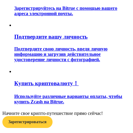
Зарегистрируйтесь на Bitrue с помощью вашего
адреса электронной почты.
Подтвердите вашу личность
Гид
Подтвердите свою личность, введя личную
информацию и загрузив действительное
Руководство для начинающих по фьючерсам
удостоверение личности с фотографией.
Купить криптовалюту！
Используйте различные варианты оплаты, чтобы
купить Zcash на Bitrue.
Начните свое крипто-путешествие прямо сейчас!
Торговые стратегии
Зарегистрироваться
Узнайте, как оставаться прибыльным