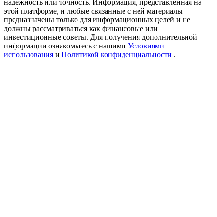
надежность или точность. Информация, представленная на
Precious Metals Trading Carnival
этой платформе, и любые связанные с ней материалы
предназначены только для информационных целей и не
Trade Gold & Silver · 33,333 USDT Bonus
должны рассматриваться как финансовые или
инвестиционные советы. Для получения дополнительной
информации ознакомьтесь с нашими
Условиями
использования
и
Политикой конфиденциальности
.
USDT New User Exclusive 10% APR
USDT Flexible Staking | Daily Rewards
BTC New User Exclusive: 6.5% APR
BTC Flexible Staking | Daily Rewards