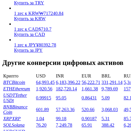
Купить за TRY
1
zec
к
KRW
₩
717240.84
Купить за KRW
1
zec
к
CAD
$
710.7
Купить за CAD
Стейкинг
1
zec
к
JPY
¥
80392.78
Купить за JPY
Высокая прибыль и мгновенный доступ
Другие конверсии цифровых активов
Крипто
USD
INR
EUR
BRL
RU
BTC
Bitcoin
64,993.45
6,183,396.22
56,222.71
331,291.14
5,3
ETH
Ethereum
1,920.56
182,720.14
1,661.38
9,789.69
157
USDT
Tether
0.99915
95.05
0.86431
5.09
82.
USDt
BNB
Binance
601.89
57,263.36
520.66
3,068.03
49,
Launchpool
Coin
XRP
XRP
1.04
99.18
0.90187
5.31
85.
Гибкая ставка для заработка популярных токенов
SOL
Solana
76.20
7,249.78
65.91
388.42
6,2