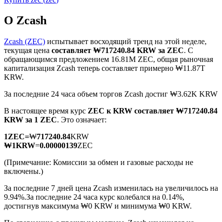
О Zcash
Zcash (ZEC)
испытывает восходящий тренд на этой неделе,
текущая цена
составляет ₩717240.84 KRW за ZEC
. С
обращающимся предложением 16.81M ZEC, общая рыночная
Фьючерсы на COIN-M
капитализация Zcash теперь составляет примерно ₩11.87T
KRW.
Криптовалютные фьючерсы
За последние 24 часа объем торгов Zcash достиг ₩3.62K KRW
В настоящее время курс
ZEC к KRW
составляет ₩717240.84
TradFi
KRW за 1 ZEC
. Это означает:
Деривативы на акции, форекс, драгоценные металлы и
1
ZEC
=
₩
717240.84
KRW
сырьевые товары
₩
1
KRW
=
0.00000139
ZEC
(Примечание: Комиссии за обмен и газовые расходы не
включены.)
За последние 7 дней цена Zcash изменилась на увеличилось на
9.94%.
За последние 24 часа курс колебался на 0.14%,
достигнув максимума ₩0 KRW и минимума ₩0 KRW.