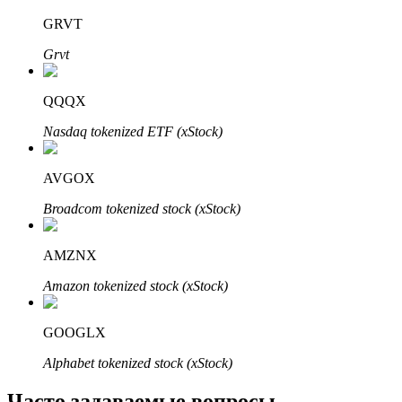
Узнайте о пассивном доходе
GRVT
Bitrue
AI
Grvt
QQQX
Nasdaq tokenized ETF (xStock)
AVGOX
Bitrue Партнеры
Broadcom tokenized stock (xStock)
AMZNX
Amazon tokenized stock (xStock)
GOOGLX
Alphabet tokenized stock (xStock)
Партнеры Bitrue
Часто задаваемые вопросы