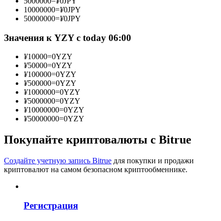
5000000
=
¥
0
JPY
10000000
=
¥
0
JPY
50000000
=
¥
0
JPY
Значения к YZY с today 06:00
Станьте копи-трейдером
¥
10000
=
0
YZY
Наслаждайтесь распределением прибыли и комиссиями
¥
50000
=
0
YZY
за копи-трейдинг
¥
100000
=
0
YZY
¥
500000
=
0
YZY
¥
1000000
=
0
YZY
¥
5000000
=
0
YZY
¥
10000000
=
0
YZY
¥
50000000
=
0
YZY
Покупайте криптовалюты с Bitrue
Создайте учетную запись Bitrue
для покупки и продажи
Информация
криптовалют на самом безопасном криптообменнике.
Анализ больших данных, включая торговую информацию
и т. д.
Регистрация