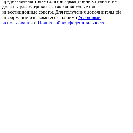
предназначены только для информационных целей и не
USDT New User Exclusive 10% APR
должны рассматриваться как финансовые или
инвестиционные советы. Для получения дополнительной
USDT Flexible Staking | Daily Rewards
информации ознакомьтесь с нашими
Условиями
использования
и
Политикой конфиденциальности
.
New Listing Futures Fest
Trade New Futures, Win 200,000 USDT
Crypto World Cup 2026: Grand Finale
77,777+3k Rewards