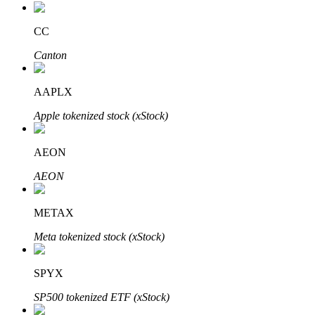
CC
Canton
AAPLX
Apple tokenized stock (xStock)
Авто Инвест
AEON
Получите долгосрочную прибыль и гибкие проценты
AEON
METAX
Meta tokenized stock (xStock)
SPYX
SP500 tokenized ETF (xStock)
Изучите стейкинг