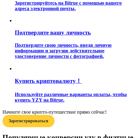
Зарегистрируйтесь на Bitrue с помощью вашего
адреса электронной почты.
Подтвердите вашу личность
Подтвердите свою личность, введя личную
Гид
информацию и загрузив действительное
удостоверение личности с фотографией.
Руководство для начинающих по фьючерсам
Купить криптовалюту！
Используйте различные варианты оплаты, чтобы
купить YZY на Bitrue.
Начните свое крипто-путешествие прямо сейчас!
Торговые стратегии
Зарегистрироваться
Узнайте, как оставаться прибыльным
Популярные конверсии yzy в фиатные