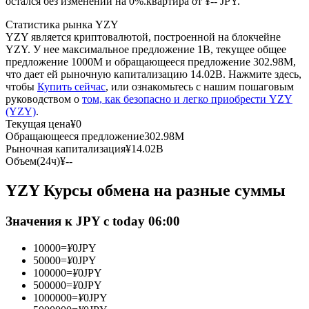
остался без изменений на 0%.квартира от ¥-- JPY.
Статистика рынка YZY
USDC фьючерсы
YZY является криптовалютой, построенной на блокчейне
YZY. У нее максимальное предложение 1B, текущее общее
Фьючерсы с использованием USDC в качестве
предложение 1000M и обращающееся предложение 302.98M,
обеспечения
что дает ей рыночную капитализацию 14.02B. Нажмите здесь,
чтобы
Купить сейчас
, или ознакомьтесь с нашим пошаговым
руководством о
том, как безопасно и легко приобрести YZY
(YZY)
.
Текущая цена
¥
0
Обращающееся предложение
302.98M
Рыночная капитализация
¥
14.02B
Объем(24ч)
¥
--
YZY Курсы обмена на разные суммы
Копирование торговли
Значения к JPY с today 06:00
Присоединяйтесь к лучшим трейдерам
10000
=
¥
0
JPY
50000
=
¥
0
JPY
100000
=
¥
0
JPY
500000
=
¥
0
JPY
1000000
=
¥
0
JPY