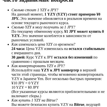
До 65% комиссии!
Сколько стоит 1 YZY в JPY?
На данный момент,
1 YZY (YZY) стоит примерно ¥0
JPY.
Это значение обновляется в реальном времени на
основе текущего рыночного курса.
Сколько YZY я могу получить за 1 JPY?
По текущему обменному курсу,
¥1 JPY может купить 0
YZY.
Это значение колеблется в зависимости от
рыночных условий.
Как изменилась цена YZY со временем?
24 часа:
Цена YZY изменилась на
остался стабильным
с вчерашнего дня.
Реферал
30 дней:
Курс YZY к JPY
остался без изменений
по
Пригласите друга, чтобы получить денежные
сравнению с прошлым месяцем.
вознаграждения
Как конвертировать YZY в JPY?
Используйте наш
YZY к JPY конвертер
в верхней
Deposit CASHCAT & Win
части этой страницы, чтобы мгновенно конвертировать
YZY в Japanese Yen. Вот несколько быстрых примеров:
¥10 JPY = 0 YZY
10 YZY = ¥0 JPY
(Все указанные курсы являются приблизительными и не
включают сборы.)
Как купить 1 YZY на Bitrue?
Вы можете безопасно купить YZY на
Bitrue
, ведущей