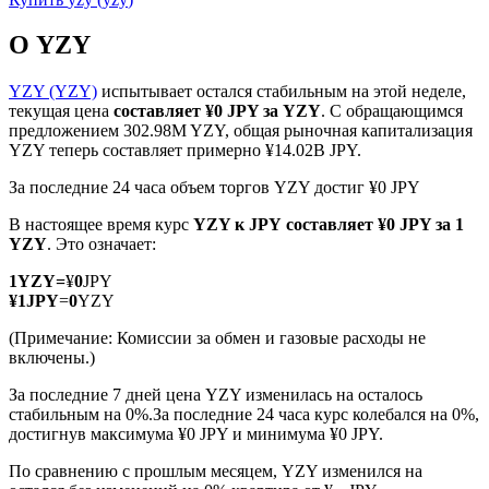
О YZY
YZY (YZY)
испытывает остался стабильным на этой неделе,
текущая цена
составляет ¥0 JPY за YZY
. С обращающимся
предложением 302.98M YZY, общая рыночная капитализация
Фьючерсы на COIN-M
YZY теперь составляет примерно ¥14.02B JPY.
Криптовалютные фьючерсы
За последние 24 часа объем торгов YZY достиг ¥0 JPY
В настоящее время курс
YZY к JPY
составляет ¥0 JPY за 1
YZY
. Это означает:
TradFi
1
YZY
=
¥
0
JPY
Деривативы на акции, форекс, драгоценные металлы и
¥
1
JPY
=
0
YZY
сырьевые товары
(Примечание: Комиссии за обмен и газовые расходы не
включены.)
За последние 7 дней цена YZY изменилась на осталось
стабильным на 0%.
За последние 24 часа курс колебался на 0%,
достигнув максимума ¥0 JPY и минимума ¥0 JPY.
По сравнению с прошлым месяцем, YZY изменился на