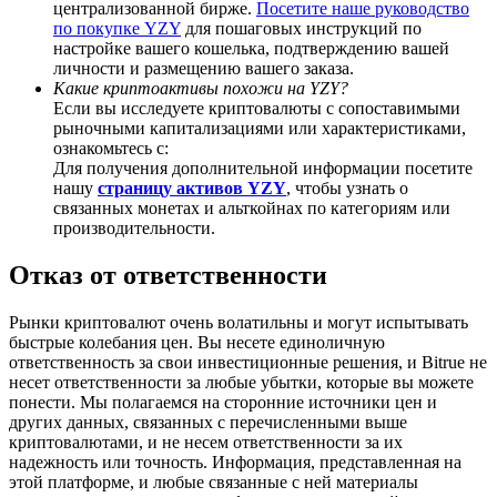
централизованной бирже.
Посетите наше руководство
по покупке YZY
для пошаговых инструкций по
настройке вашего кошелька, подтверждению вашей
личности и размещению вашего заказа.
Какие криптоактивы похожи на YZY?
Если вы исследуете криптовалюты с сопоставимыми
Deposit CASHCAT & Win
рыночными капитализациями или характеристиками,
ознакомьтесь с:
Share 500000 CASHCAT prize pool
Для получения дополнительной информации посетите
нашу
страницу активов YZY
, чтобы узнать о
связанных монетах и альткойнах по категориям или
производительности.
Exclusive for BitMart Users
Отказ от ответственности
Register & Trade to Win 500,000 USDT
Рынки криптовалют очень волатильны и могут испытывать
быстрые колебания цен. Вы несете единоличную
ответственность за свои инвестиционные решения, и Bitrue не
Precious Metals Trading Carnival
несет ответственности за любые убытки, которые вы можете
понести. Мы полагаемся на сторонние источники цен и
Trade Gold & Silver · 33,333 USDT Bonus
других данных, связанных с перечисленными выше
криптовалютами, и не несем ответственности за их
надежность или точность. Информация, представленная на
этой платформе, и любые связанные с ней материалы