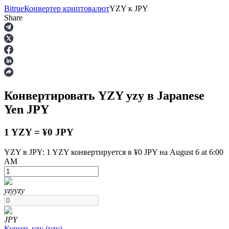
Bitrue
Конвертер криптовалют
YZY
к
JPY
Share
Фьючерсы
Конвертировать YZY
yzy
в Japanese
Yen
JPY
1 YZY = ¥0 JPY
YZY в JPY: 1 YZY конвертируется в ¥0 JPY на August 6 at 6:00
AM
USDT-фьючерсы
Фьючерсы с использованием USDT в качестве
обеспечения
yzy
yzy
JPY
Купить
yzy
(
yzy
)