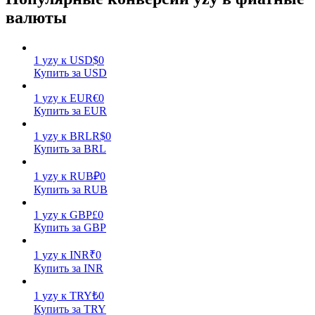
валюты
1
yzy
к
USD
$
0
Купить за USD
1
yzy
к
EUR
€
0
Заработок
Купить за EUR
1
yzy
к
BRL
R$
0
Купить за BRL
1
yzy
к
RUB
₽
0
Купить за RUB
1
yzy
к
GBP
£
0
Купить за GBP
Силовая свинья
1
yzy
к
INR
₹
0
Купить за INR
Получайте конкурентные награды ежедневно
1
yzy
к
TRY
₺
0
Купить за TRY