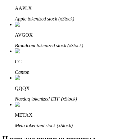
Узнайте о пассивном доходе
AAPLX
Bitrue
AI
Apple tokenized stock (xStock)
AVGOX
Broadcom tokenized stock (xStock)
CC
Bitrue Партнеры
Canton
QQQX
Nasdaq tokenized ETF (xStock)
METAX
Meta tokenized stock (xStock)
Партнеры Bitrue
Часто задаваемые вопросы