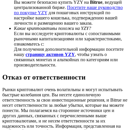
Вы можете безопасно купить YZY на
Bitrue
, ведущей
централизованной бирже.
Посетите наше руководство
по покупке YZY
для пошаговых инструкций по
настройке вашего кошелька, подтверждению вашей
личности и размещению вашего заказа.
Какие криптоактивы похожи на YZY?
Deposit CASHCAT & Win
Если вы исследуете криптовалюты с сопоставимыми
рыночными капитализациями или характеристиками,
Share 500000 CASHCAT prize pool
ознакомьтесь с:
Для получения дополнительной информации посетите
нашу
страницу активов YZY
, чтобы узнать о
связанных монетах и альткойнах по категориям или
Exclusive for BitMart Users
производительности.
Register & Trade to Win 500,000 USDT
Отказ от ответственности
Рынки криптовалют очень волатильны и могут испытывать
быстрые колебания цен. Вы несете единоличную
Precious Metals Trading Carnival
ответственность за свои инвестиционные решения, и Bitrue не
несет ответственности за любые убытки, которые вы можете
Trade Gold & Silver · 33,333 USDT Bonus
понести. Мы полагаемся на сторонние источники цен и
других данных, связанных с перечисленными выше
криптовалютами, и не несем ответственности за их
надежность или точность. Информация, представленная на