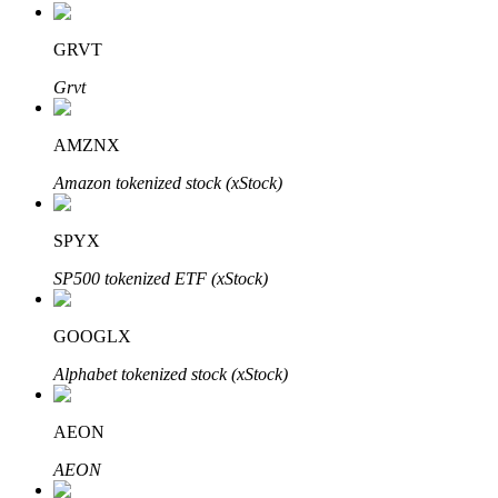
GRVT
Grvt
AMZNX
Amazon tokenized stock (xStock)
Авто Инвест
SPYX
Получите долгосрочную прибыль и гибкие проценты
SP500 tokenized ETF (xStock)
GOOGLX
Alphabet tokenized stock (xStock)
AEON
AEON
Изучите стейкинг