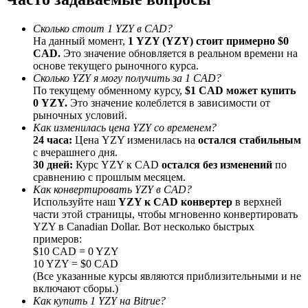
До 65% комиссии!
Сколько стоит 1 YZY в CAD?
На данный момент,
1 YZY (YZY) стоит примерно $0
CAD.
Это значение обновляется в реальном времени на
основе текущего рыночного курса.
Сколько YZY я могу получить за 1 CAD?
По текущему обменному курсу,
$1 CAD может купить
0 YZY.
Это значение колеблется в зависимости от
рыночных условий.
Как изменилась цена YZY со временем?
24 часа:
Цена YZY изменилась на
остался стабильным
с вчерашнего дня.
Реферал
30 дней:
Курс YZY к CAD
остался без изменений
по
Пригласите друга, чтобы получить денежные
сравнению с прошлым месяцем.
вознаграждения
Как конвертировать YZY в CAD?
Используйте наш
YZY к CAD конвертер
в верхней
Deposit CASHCAT & Win
части этой страницы, чтобы мгновенно конвертировать
YZY в Canadian Dollar. Вот несколько быстрых
примеров:
$10 CAD = 0 YZY
10 YZY = $0 CAD
(Все указанные курсы являются приблизительными и не
включают сборы.)
Как купить 1 YZY на Bitrue?