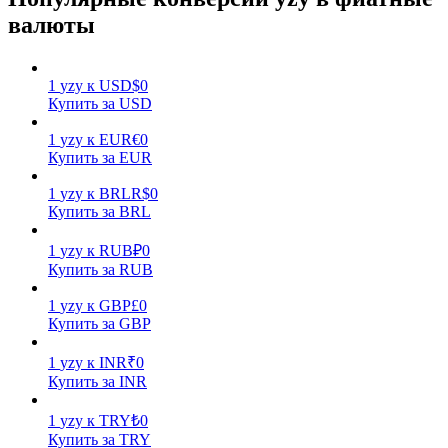
валюты
1
yzy
к
USD
$
0
Купить за USD
1
yzy
к
EUR
€
0
Заработок
Купить за EUR
1
yzy
к
BRL
R$
0
Купить за BRL
1
yzy
к
RUB
₽
0
Купить за RUB
1
yzy
к
GBP
£
0
Купить за GBP
Силовая свинья
1
yzy
к
INR
₹
0
Купить за INR
Получайте конкурентные награды ежедневно
1
yzy
к
TRY
₺
0
Купить за TRY