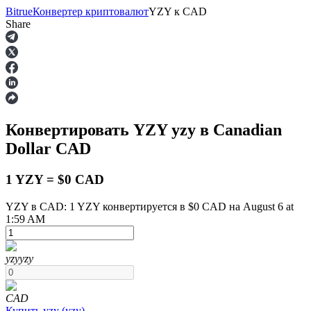
Bitrue
Конвертер криптовалют
YZY
к
CAD
Share
Фьючерсы
Конвертировать YZY
yzy
в Canadian
Dollar
CAD
1 YZY = $0 CAD
YZY в CAD: 1 YZY конвертируется в $0 CAD на August 6 at
1:59 AM
USDT-фьючерсы
Фьючерсы с использованием USDT в качестве
обеспечения
yzy
yzy
CAD
Купить
yzy
(
yzy
)