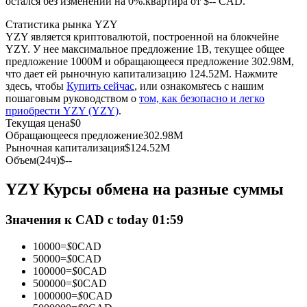
остался без изменений на 0%.квартира от $-- CAD.
Статистика рынка YZY
USDC фьючерсы
YZY является криптовалютой, построенной на блокчейне
YZY. У нее максимальное предложение 1B, текущее общее
Фьючерсы с использованием USDC в качестве
предложение 1000M и обращающееся предложение 302.98M,
обеспечения
что дает ей рыночную капитализацию 124.52M. Нажмите
здесь, чтобы
Купить сейчас
, или ознакомьтесь с нашим
пошаговым руководством о
том, как безопасно и легко
приобрести YZY (YZY)
.
Текущая цена
$
0
Обращающееся предложение
302.98M
Рыночная капитализация
$
124.52M
Объем(24ч)
$
--
YZY Курсы обмена на разные суммы
Копирование торговли
Значения к CAD с today 01:59
Присоединяйтесь к лучшим трейдерам
10000
=
$
0
CAD
50000
=
$
0
CAD
100000
=
$
0
CAD
500000
=
$
0
CAD
1000000
=
$
0
CAD