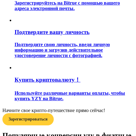
Зарегистрируйтесь на Bitrue с помощью вашего
адреса электронной почты.
Подтвердите вашу личность
Подтвердите свою личность, введя личную
Гид
информацию и загрузив действительное
удостоверение личности с фотографией.
Руководство для начинающих по фьючерсам
Купить криптовалюту！
Используйте различные варианты оплаты, чтобы
купить YZY на Bitrue.
Начните свое крипто-путешествие прямо сейчас!
Торговые стратегии
Зарегистрироваться
Узнайте, как оставаться прибыльным
Популярные конверсии yzy в фиатные