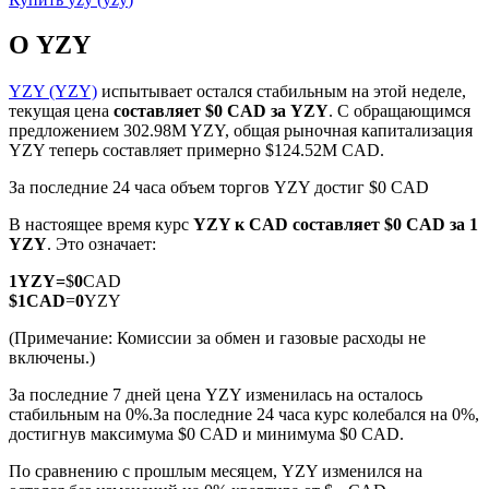
О YZY
YZY (YZY)
испытывает остался стабильным на этой неделе,
текущая цена
составляет $0 CAD за YZY
. С обращающимся
предложением 302.98M YZY, общая рыночная капитализация
Фьючерсы на COIN-M
YZY теперь составляет примерно $124.52M CAD.
Криптовалютные фьючерсы
За последние 24 часа объем торгов YZY достиг $0 CAD
В настоящее время курс
YZY к CAD
составляет $0 CAD за 1
YZY
. Это означает:
TradFi
1
YZY
=
$
0
CAD
Деривативы на акции, форекс, драгоценные металлы и
$
1
CAD
=
0
YZY
сырьевые товары
(Примечание: Комиссии за обмен и газовые расходы не
включены.)
За последние 7 дней цена YZY изменилась на осталось
стабильным на 0%.
За последние 24 часа курс колебался на 0%,
достигнув максимума $0 CAD и минимума $0 CAD.
По сравнению с прошлым месяцем, YZY изменился на