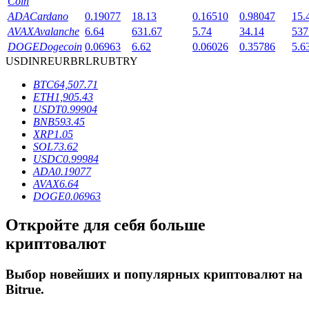
Coin
ADA
Cardano
0.19077
18.13
0.16510
0.98047
15.
AVAX
Avalanche
6.64
631.67
5.74
34.14
537
DOGE
Dogecoin
0.06963
6.62
0.06026
0.35786
5.6
USD
INR
EUR
BRL
RUB
TRY
BTC
64,507.71
ETH
1,905.43
USDT
0.99904
Блокировки BTR
BNB
593.45
XRP
1.05
Эксклюзивные инвестиции для владельцев BTR
SOL
73.62
USDC
0.99984
ADA
0.19077
AVAX
6.64
DOGE
0.06963
Откройте для себя больше
криптовалют
Выбор новейших и популярных криптовалют на
Кредиты
Bitrue
.
Сервис заимствований, обеспеченных криптовалютой