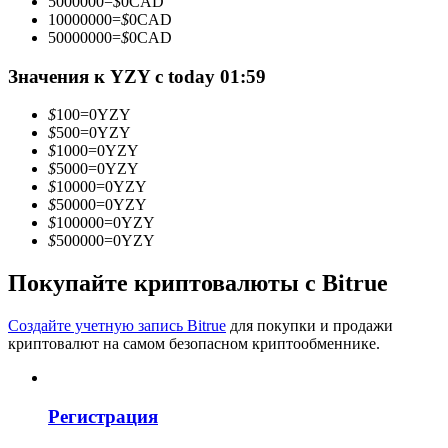
5000000
=
$
0
CAD
10000000
=
$
0
CAD
50000000
=
$
0
CAD
Значения к YZY с today 01:59
Станьте копи-трейдером
$
100
=
0
YZY
Наслаждайтесь распределением прибыли и комиссиями
$
500
=
0
YZY
за копи-трейдинг
$
1000
=
0
YZY
$
5000
=
0
YZY
$
10000
=
0
YZY
$
50000
=
0
YZY
$
100000
=
0
YZY
$
500000
=
0
YZY
Покупайте криптовалюты с Bitrue
Создайте учетную запись Bitrue
для покупки и продажи
Информация
криптовалют на самом безопасном криптообменнике.
Анализ больших данных, включая торговую информацию
и т. д.
Регистрация