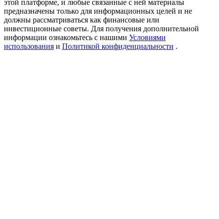
этой платформе, и любые связанные с ней материалы
USDT New User Exclusive 10% APR
предназначены только для информационных целей и не
должны рассматриваться как финансовые или
USDT Flexible Staking | Daily Rewards
инвестиционные советы. Для получения дополнительной
информации ознакомьтесь с нашими
Условиями
использования
и
Политикой конфиденциальности
.
New Listing Futures Fest
Trade New Futures, Win 200,000 USDT
Crypto World Cup 2026: Grand Finale
77,777+3k Rewards