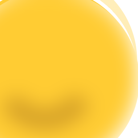
а копи-трейдинг
 т. д.