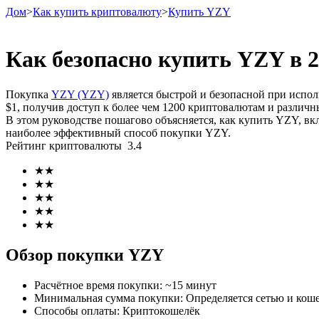
Дом
>
Как купить криптовалюту
>
Купить YZY
Как безопасно купить YZY в 
Фьючерсы
Покупка
YZY (YZY)
является быстрой и безопасной при исп
$1, получив доступ к более чем 1200 криптовалютам и различ
В этом руководстве пошагово объясняется, как купить YZY, в
наиболее эффективный способ покупки YZY.
Рейтинг криптовалюты
3.4
★
★
★
★
★
★
★
★
USDT-фьючерсы
★
★
Фьючерсы с использованием USDT в качестве обеспечен
Обзор покупки YZY
Расчётное время покупки
:
~15 минут
Минимальная сумма покупки
:
Определяется сетью и коше
Способы оплаты
:
Криптокошелёк