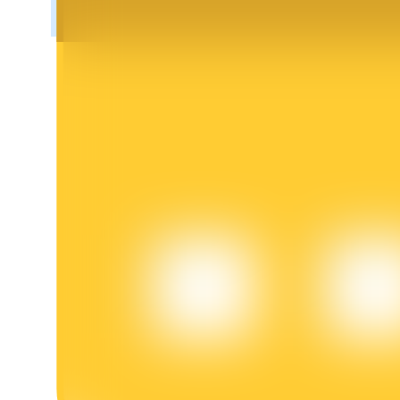
Блокировки BTR
Эксклюзивные инвестиции для владельцев BTR
Кредиты
Сервис заимствований, обеспеченных криптовалютой