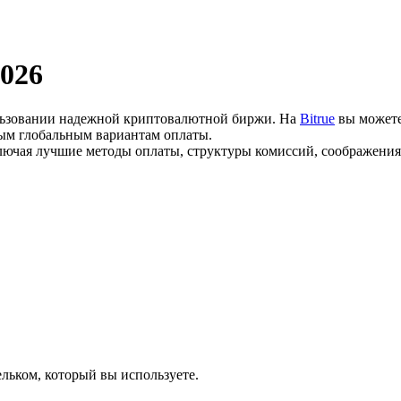
2026
ользовании надежной криптовалютной биржи. На
Bitrue
вы можете
ным глобальным вариантам оплаты.
ключая лучшие методы оплаты, структуры комиссий, соображения
ия
льком, который вы используете.