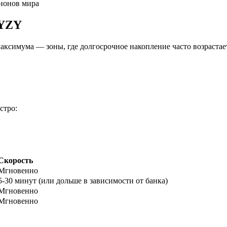
гионов мира
 YZY
аксимума — зоны, где долгосрочное накопление часто возрастае
стро:
ырьевые товары
Скорость
Мгновенно
5-30 минут (или дольше в зависимости от банка)
Мгновенно
Мгновенно