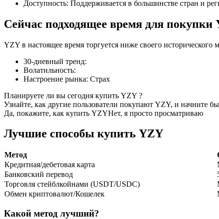
Доступность
:
Поддерживается в большинстве стран и ре
Сейчас подходящее время для покупки
YZY в настоящее время торгуется ниже своего исторического м
Фьючерсы на COIN-M
30-дневный тренд
:
Криптовалютные фьючерсы
Волатильность
:
Настроение рынка
:
Страх
Планируете ли вы сегодня купить YZY ?
TradFi
Узнайте, как другие пользователи покупают YZY, и начните бы
Да, покажите, как купить YZY
Нет, я просто просматриваю
Деривативы на акции, форекс, драгоценные металлы и с
Лучшие способы купить YZY
Метод
Кредитная/дебетовая карта
Банковский перевод
Торговля стейблкойнами (USDT/USDC)
Обмен криптовалют/Кошелек
Какой метод лучший?
USDC фьючерсы