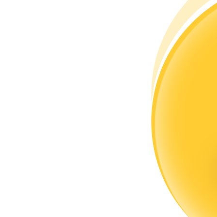
Станьте копи-трейдером
Наслаждайтесь распределением прибыли и комиссиями з
Информация
Анализ больших данных, включая торговую информацию и