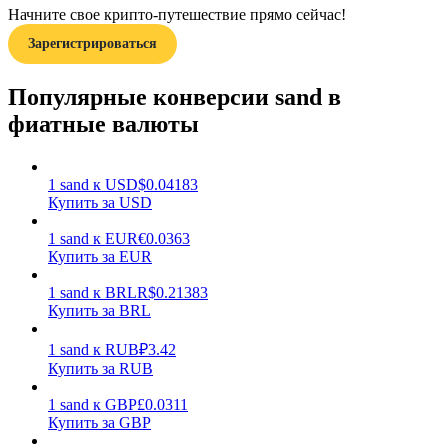
Начните свое крипто-путешествие прямо сейчас!
Зарегистрироваться
Популярные конверсии sand в
фиатные валюты
Заработок
1
sand
к
USD
$
0.04183
Купить за USD
1
sand
к
EUR
€
0.0363
Купить за EUR
1
sand
к
BRL
R$
0.21383
Купить за BRL
1
sand
к
RUB
₽
3.42
Силовая свинья
Купить за RUB
Получайте конкурентные награды ежедневно
1
sand
к
GBP
£
0.0311
Купить за GBP