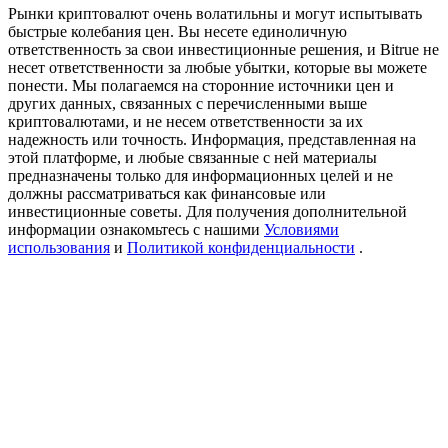
USDT New User Exclusive 10% APR
Рынки криптовалют очень волатильны и могут испытывать
быстрые колебания цен. Вы несете единоличную
USDT Flexible Staking | Daily Rewards
ответственность за свои инвестиционные решения, и Bitrue не
несет ответственности за любые убытки, которые вы можете
понести. Мы полагаемся на сторонние источники цен и
других данных, связанных с перечисленными выше
криптовалютами, и не несем ответственности за их
New Listing Futures Fest
надежность или точность. Информация, представленная на
этой платформе, и любые связанные с ней материалы
Trade New Futures, Win 200,000 USDT
предназначены только для информационных целей и не
должны рассматриваться как финансовые или
инвестиционные советы. Для получения дополнительной
информации ознакомьтесь с нашими
Условиями
использования
и
Политикой конфиденциальности
.
Crypto World Cup 2026: Grand Finale
77,777+3k Rewards