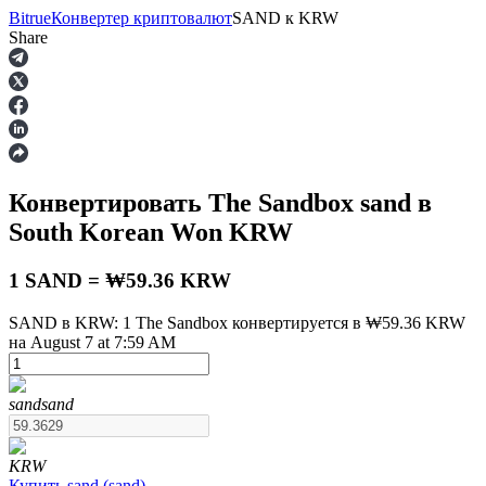
Bitrue
Конвертер криптовалют
SAND
к
KRW
Share
Фьючерсы
Конвертировать The Sandbox
sand
в
South Korean Won
KRW
1 SAND = ₩59.36 KRW
SAND в KRW: 1 The Sandbox конвертируется в ₩59.36 KRW
на August 7 at 7:59 AM
USDT-фьючерсы
Фьючерсы с использованием USDT в качестве
обеспечения
sand
sand
KRW
Купить
sand
(
sand
)