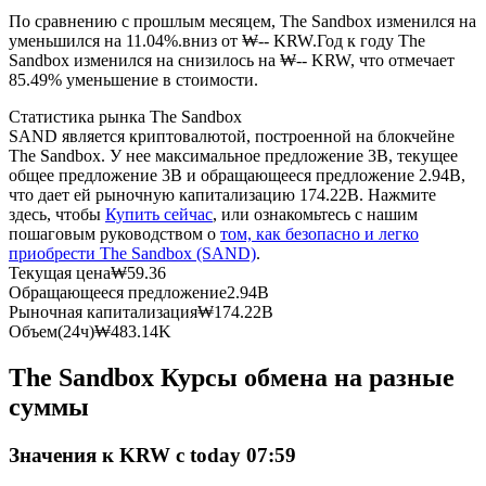
По сравнению с прошлым месяцем, The Sandbox изменился на
уменьшился на 11.04%.вниз от ₩-- KRW.
Год к году The
USDC фьючерсы
Sandbox изменился на снизилось на ₩-- KRW, что отмечает
85.49% уменьшение в стоимости.
Фьючерсы с использованием USDC в качестве
обеспечения
Статистика рынка The Sandbox
SAND является криптовалютой, построенной на блокчейне
The Sandbox. У нее максимальное предложение 3B, текущее
общее предложение 3B и обращающееся предложение 2.94B,
что дает ей рыночную капитализацию 174.22B. Нажмите
здесь, чтобы
Купить сейчас
, или ознакомьтесь с нашим
пошаговым руководством о
том, как безопасно и легко
приобрести The Sandbox (SAND)
.
Текущая цена
₩
59.36
Обращающееся предложение
2.94B
Рыночная капитализация
₩
174.22B
Копирование торговли
Объем(24ч)
₩
483.14K
Присоединяйтесь к лучшим трейдерам
The Sandbox Курсы обмена на разные
суммы
Значения к KRW с today 07:59