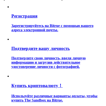
Регистрация
Зарегистрируйтесь на Bitrue с помощью вашего
адреса электронной почты.
Гид
Руководство для начинающих по фьючерсам
Подтвердите вашу личность
Подтвердите свою личность, введя личную
информацию и загрузив действительное
удостоверение личности с фотографией.
Купить криптовалюту！
Торговые стратегии
Используйте различные варианты оплаты, чтобы
купить The Sandbox на Bitrue.
Узнайте, как оставаться прибыльным