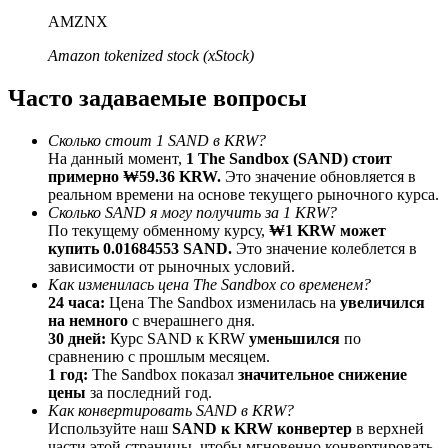
До 65% комиссии!
AMZNX
Amazon tokenized stock (xStock)
Часто задаваемые вопросы
Сколько стоит 1 SAND в KRW?
На данный момент,
1 The Sandbox (SAND) стоит
примерно ₩59.36 KRW.
Это значение обновляется в
реальном времени на основе текущего рыночного курса.
Сколько SAND я могу получить за 1 KRW?
Реферал
По текущему обменному курсу,
₩1 KRW может
купить 0.01684553 SAND.
Это значение колеблется в
Пригласите друга, чтобы получить денежные
зависимости от рыночных условий.
вознаграждения
Как изменилась цена The Sandbox со временем?
24 часа:
Цена The Sandbox изменилась на
увеличился
Deposit CASHCAT & Win
на немного
с вчерашнего дня.
30 дней:
Курс SAND к KRW
уменьшился
по
сравнению с прошлым месяцем.
1 год:
The Sandbox показал
значительное снижение
цены
за последний год.
Как конвертировать SAND в KRW?
Используйте наш
SAND к KRW конвертер
в верхней
части этой страницы, чтобы мгновенно конвертировать