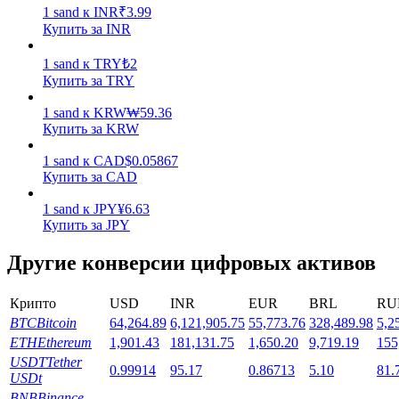
1
sand
к
INR
₹
3.99
Купить за INR
1
sand
к
TRY
₺
2
Купить за TRY
1
sand
к
KRW
₩
59.36
Стейкинг
Купить за KRW
Высокая прибыль и мгновенный доступ
1
sand
к
CAD
$
0.05867
Купить за CAD
1
sand
к
JPY
¥
6.63
Купить за JPY
Другие конверсии цифровых активов
Крипто
USD
INR
EUR
BRL
RU
BTC
Bitcoin
64,264.89
6,121,905.75
55,773.76
328,489.98
5,2
Launchpool
ETH
Ethereum
1,901.43
181,131.75
1,650.20
9,719.19
155
USDT
Tether
0.99914
95.17
0.86713
5.10
81.
Гибкая ставка для заработка популярных токенов
USDt
BNB
Binance