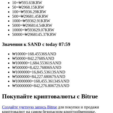
10
=
₩
593.63
KRW
50
=
₩
2968.15
KRW
100
=
₩
5936.29
KRW
500
=
₩
29681.45
KRW
1000
=
₩
59362.91
KRW
Станьте копи-трейдером
5000
=
₩
296814.54
KRW
10000
=
₩
593629.07
KRW
Наслаждайтесь распределением прибыли и комиссиями
50000
=
₩
2968145.37
KRW
за копи-трейдинг
Значения к SAND с today 07:59
₩
10000
=
168.45536
SAND
₩
50000
=
842.2768
SAND
₩
100000
=
1,684.55361
SAND
₩
500000
=
8,422.76806
SAND
₩
1000000
=
16,845.53613
SAND
₩
5000000
=
84,227.68067
SAND
₩
10000000
=
168,455.36134
SAND
₩
50000000
=
842,276.80672
SAND
Информация
Анализ больших данных, включая торговую информацию
Покупайте криптовалюты с Bitrue
и т. д.
Создайте учетную запись Bitrue
для покупки и продажи
криптовалют на самом безопасном криптообменнике.