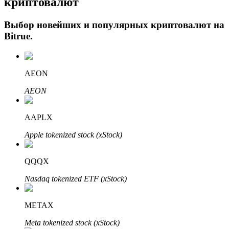
криптовалют
Выбор новейших и популярных криптовалют на
Bitrue
.
AEON
AEON
Авто Инвест
AAPLX
Получите долгосрочную прибыль и гибкие проценты
Apple tokenized stock (xStock)
QQQX
Nasdaq tokenized ETF (xStock)
METAX
Meta tokenized stock (xStock)
Изучите стейкинг