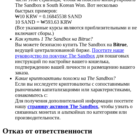
The Sandbox в South Korean Won. Вот несколько
быстрых примеров:
₩10 KRW = 0.16845538 SAND
10 SAND = ₩593.63 KRW
(Все указанные курсы являются приблизительными и не
Deposit CASHCAT & Win
включают сборы.)
Как купить 1 The Sandbox на Bitrue?
Share 500000 CASHCAT prize pool
Вы можете безопасно купить The Sandbox на
Bitrue
,
ведущей централизованной бирже.
Посетите наше
руководство по покупке The Sandbox
для пошаговых
инструкций по настройке вашего кошелька,
подтверждению вашей личности и размещению вашего
Exclusive for BitMart Users
заказа.
Какие криптоактивы похожи на The Sandbox?
Register & Trade to Win 500,000 USDT
Если вы исследуете криптовалюты с сопоставимыми
рыночными капитализациями или характеристиками,
ознакомьтесь с:
Для получения дополнительной информации посетите
Precious Metals Trading Carnival
нашу
страницу активов The Sandbox
, чтобы узнать о
связанных монетах и альткойнах по категориям или
Trade Gold & Silver · 33,333 USDT Bonus
производительности.
Отказ от ответственности