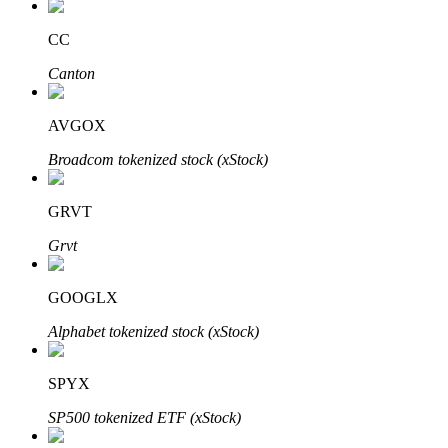
Узнайте о пассивном доходе
CC
Bitrue
AI
Canton
AVGOX
Broadcom tokenized stock (xStock)
GRVT
Bitrue Партнеры
Grvt
GOOGLX
Alphabet tokenized stock (xStock)
SPYX
SP500 tokenized ETF (xStock)
Партнеры Bitrue