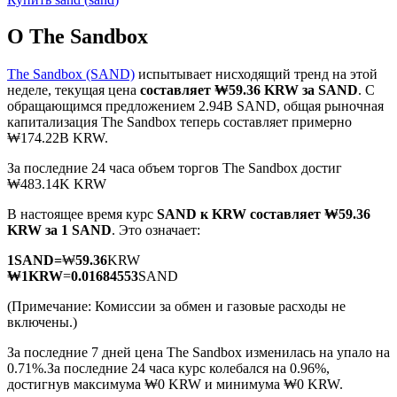
О The Sandbox
The Sandbox (SAND)
испытывает нисходящий тренд на этой
неделе, текущая цена
составляет ₩59.36 KRW за SAND
. С
обращающимся предложением 2.94B SAND, общая рыночная
Фьючерсы на COIN-M
капитализация The Sandbox теперь составляет примерно
₩174.22B KRW.
Криптовалютные фьючерсы
За последние 24 часа объем торгов The Sandbox достиг
₩483.14K KRW
TradFi
В настоящее время курс
SAND к KRW
составляет ₩59.36
KRW за 1 SAND
. Это означает:
Деривативы на акции, форекс, драгоценные металлы и
сырьевые товары
1
SAND
=
₩
59.36
KRW
₩
1
KRW
=
0.01684553
SAND
(Примечание: Комиссии за обмен и газовые расходы не
включены.)
За последние 7 дней цена The Sandbox изменилась на упало на
0.71%.
За последние 24 часа курс колебался на 0.96%,
достигнув максимума ₩0 KRW и минимума ₩0 KRW.