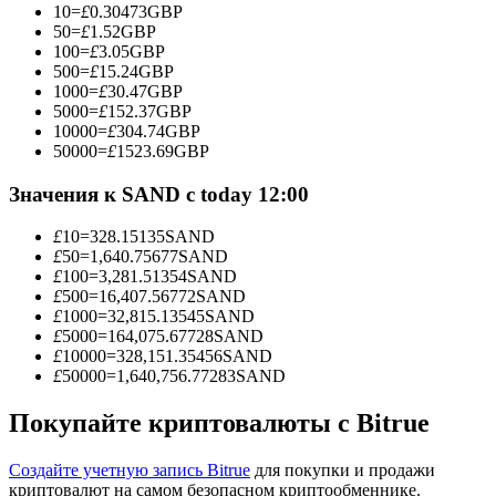
10
=
£
0.30473
GBP
50
=
£
1.52
GBP
100
=
£
3.05
GBP
500
=
£
15.24
GBP
1000
=
£
30.47
GBP
Станьте копи-трейдером
5000
=
£
152.37
GBP
10000
=
£
304.74
GBP
Наслаждайтесь распределением прибыли и комиссиями
50000
=
£
1523.69
GBP
за копи-трейдинг
Значения к SAND с today 12:00
£
10
=
328.15135
SAND
£
50
=
1,640.75677
SAND
£
100
=
3,281.51354
SAND
£
500
=
16,407.56772
SAND
£
1000
=
32,815.13545
SAND
£
5000
=
164,075.67728
SAND
£
10000
=
328,151.35456
SAND
£
50000
=
1,640,756.77283
SAND
Информация
Анализ больших данных, включая торговую информацию
Покупайте криптовалюты с Bitrue
и т. д.
Создайте учетную запись Bitrue
для покупки и продажи
криптовалют на самом безопасном криптообменнике.