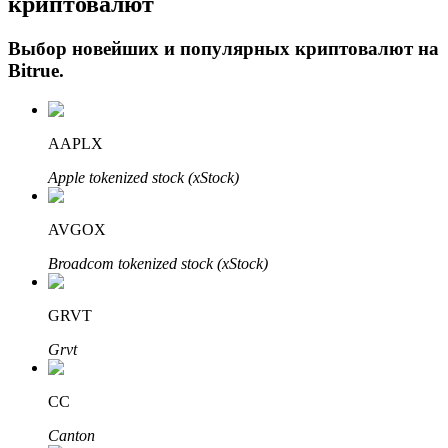
криптовалют
Выбор новейших и популярных криптовалют на
Bitrue
.
AAPLX
Apple tokenized stock (xStock)
Авто Инвест
AVGOX
Получите долгосрочную прибыль и гибкие проценты
Broadcom tokenized stock (xStock)
GRVT
Grvt
CC
Canton
Изучите стейкинг