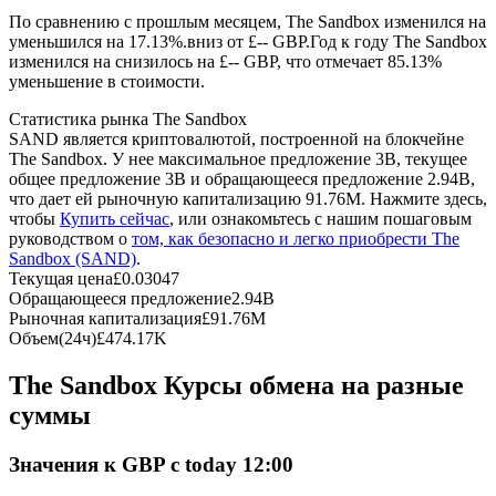
По сравнению с прошлым месяцем, The Sandbox изменился на
уменьшился на 17.13%.вниз от £-- GBP.
Год к году The Sandbox
USDC фьючерсы
изменился на снизилось на £-- GBP, что отмечает 85.13%
уменьшение в стоимости.
Фьючерсы с использованием USDC в качестве
обеспечения
Статистика рынка The Sandbox
SAND является криптовалютой, построенной на блокчейне
The Sandbox. У нее максимальное предложение 3B, текущее
общее предложение 3B и обращающееся предложение 2.94B,
что дает ей рыночную капитализацию 91.76M. Нажмите здесь,
чтобы
Купить сейчас
, или ознакомьтесь с нашим пошаговым
руководством о
том, как безопасно и легко приобрести The
Sandbox (SAND)
.
Текущая цена
£
0.03047
Обращающееся предложение
2.94B
Рыночная капитализация
£
91.76M
Копирование торговли
Объем(24ч)
£
474.17K
Присоединяйтесь к лучшим трейдерам
The Sandbox Курсы обмена на разные
суммы
Значения к GBP с today 12:00