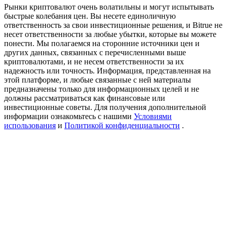
USDT New User Exclusive 10% APR
Рынки криптовалют очень волатильны и могут испытывать
быстрые колебания цен. Вы несете единоличную
USDT Flexible Staking | Daily Rewards
ответственность за свои инвестиционные решения, и Bitrue не
несет ответственности за любые убытки, которые вы можете
понести. Мы полагаемся на сторонние источники цен и
других данных, связанных с перечисленными выше
криптовалютами, и не несем ответственности за их
New Listing Futures Fest
надежность или точность. Информация, представленная на
этой платформе, и любые связанные с ней материалы
Trade New Futures, Win 200,000 USDT
предназначены только для информационных целей и не
должны рассматриваться как финансовые или
инвестиционные советы. Для получения дополнительной
информации ознакомьтесь с нашими
Условиями
использования
и
Политикой конфиденциальности
.
Crypto World Cup 2026: Grand Finale
77,777+3k Rewards