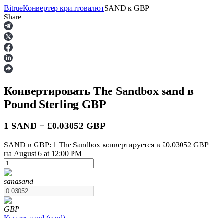
Bitrue
Конвертер криптовалют
SAND
к
GBP
Share
Фьючерсы
Конвертировать The Sandbox
sand
в
Pound Sterling
GBP
1 SAND = £0.03052 GBP
SAND в GBP: 1 The Sandbox конвертируется в £0.03052 GBP
на August 6 at 12:00 PM
USDT-фьючерсы
Фьючерсы с использованием USDT в качестве
обеспечения
sand
sand
GBP
Купить
sand
(
sand
)