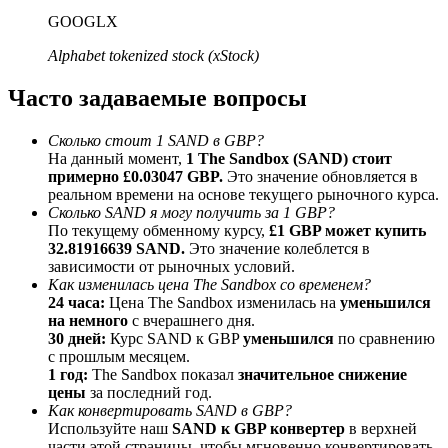
До 65% комиссии!
GOOGLX
Alphabet tokenized stock (xStock)
Часто задаваемые вопросы
Сколько стоит 1 SAND в GBP?
На данный момент,
1 The Sandbox (SAND) стоит
примерно £0.03047 GBP.
Это значение обновляется в
реальном времени на основе текущего рыночного курса.
Сколько SAND я могу получить за 1 GBP?
Реферал
По текущему обменному курсу,
£1 GBP может купить
32.81916639 SAND.
Это значение колеблется в
Пригласите друга, чтобы получить денежные
зависимости от рыночных условий.
вознаграждения
Как изменилась цена The Sandbox со временем?
24 часа:
Цена The Sandbox изменилась на
уменьшился
Deposit CASHCAT & Win
на немного
с вчерашнего дня.
30 дней:
Курс SAND к GBP
уменьшился
по сравнению
с прошлым месяцем.
1 год:
The Sandbox показал
значительное снижение
цены
за последний год.
Как конвертировать SAND в GBP?
Используйте наш
SAND к GBP конвертер
в верхней
части этой страницы, чтобы мгновенно конвертировать