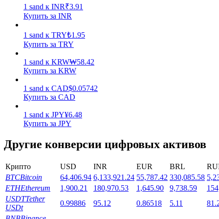
1
sand
к
INR
₹
3.91
Купить за INR
1
sand
к
TRY
₺
1.95
Купить за TRY
1
sand
к
KRW
₩
58.42
Стейкинг
Купить за KRW
Высокая прибыль и мгновенный доступ
1
sand
к
CAD
$
0.05742
Купить за CAD
1
sand
к
JPY
¥
6.48
Купить за JPY
Другие конверсии цифровых активов
Крипто
USD
INR
EUR
BRL
RU
BTC
Bitcoin
64,406.94
6,133,921.24
55,787.42
330,085.58
5,2
Launchpool
ETH
Ethereum
1,900.21
180,970.53
1,645.90
9,738.59
154
USDT
Tether
0.99886
95.12
0.86518
5.11
81.
Гибкая ставка для заработка популярных токенов
USDt
BNB
Binance