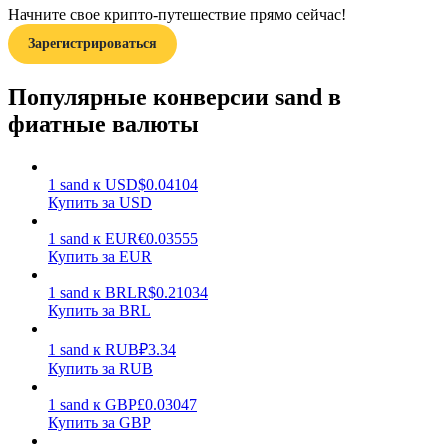
Начните свое крипто-путешествие прямо сейчас!
Зарегистрироваться
Популярные конверсии sand в
фиатные валюты
Заработок
1
sand
к
USD
$
0.04104
Купить за USD
1
sand
к
EUR
€
0.03555
Купить за EUR
1
sand
к
BRL
R$
0.21034
Купить за BRL
1
sand
к
RUB
₽
3.34
Силовая свинья
Купить за RUB
Получайте конкурентные награды ежедневно
1
sand
к
GBP
£
0.03047
Купить за GBP