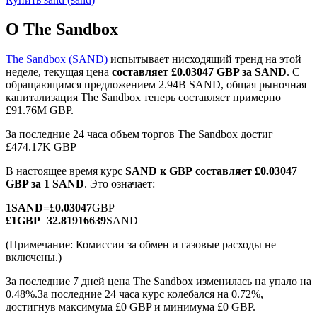
О The Sandbox
The Sandbox (SAND)
испытывает нисходящий тренд на этой
неделе, текущая цена
составляет £0.03047 GBP за SAND
. С
обращающимся предложением 2.94B SAND, общая рыночная
Фьючерсы на COIN-M
капитализация The Sandbox теперь составляет примерно
£91.76M GBP.
Криптовалютные фьючерсы
За последние 24 часа объем торгов The Sandbox достиг
£474.17K GBP
TradFi
В настоящее время курс
SAND к GBP
составляет £0.03047
GBP за 1 SAND
. Это означает:
Деривативы на акции, форекс, драгоценные металлы и
сырьевые товары
1
SAND
=
£
0.03047
GBP
£
1
GBP
=
32.81916639
SAND
(Примечание: Комиссии за обмен и газовые расходы не
включены.)
За последние 7 дней цена The Sandbox изменилась на упало на
0.48%.
За последние 24 часа курс колебался на 0.72%,
достигнув максимума £0 GBP и минимума £0 GBP.