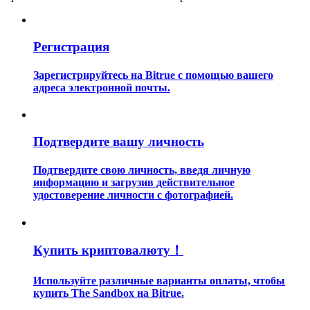
Регистрация
Зарегистрируйтесь на Bitrue с помощью вашего
адреса электронной почты.
Гид
Руководство для начинающих по фьючерсам
Подтвердите вашу личность
Подтвердите свою личность, введя личную
информацию и загрузив действительное
удостоверение личности с фотографией.
Купить криптовалюту！
Торговые стратегии
Используйте различные варианты оплаты, чтобы
купить The Sandbox на Bitrue.
Узнайте, как оставаться прибыльным