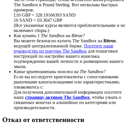
The Sandbox в Pound Sterling. Вот несколько быстрых
примеров:
£10 GBP = 328.19166393 SAND
10 SAND = £0.3047 GBP
(Все указанные курсы являются приблизительными и не
Deposit CASHCAT & Win
включают сборы.)
Как купить 1 The Sandbox на Bitrue?
Share 500000 CASHCAT prize pool
Вы можете безопасно купить The Sandbox на
Bitrue
,
ведущей централизованной бирже.
Посетите наше
руководство по покупке The Sandbox
для пошаговых
инструкций по настройке вашего кошелька,
подтверждению вашей личности и размещению вашего
Exclusive for BitMart Users
заказа.
Какие криптоактивы похожи на The Sandbox?
Register & Trade to Win 500,000 USDT
Если вы исследуете криптовалюты с сопоставимыми
рыночными капитализациями или характеристиками,
ознакомьтесь с:
Для получения дополнительной информации посетите
Precious Metals Trading Carnival
нашу
страницу активов The Sandbox
, чтобы узнать о
связанных монетах и альткойнах по категориям или
Trade Gold & Silver · 33,333 USDT Bonus
производительности.
Отказ от ответственности