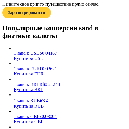
Начните свое крипто-путешествие прямо сейчас!
Зарегистрироваться
Популярные конверсии sand в
фиатные валюты
Заработок
1
sand
к
USD
$
0.04167
Купить за USD
1
sand
к
EUR
€
0.03621
Купить за EUR
1
sand
к
BRL
R$
0.21243
Купить за BRL
1
sand
к
RUB
₽
3.4
Силовая свинья
Купить за RUB
Получайте конкурентные награды ежедневно
1
sand
к
GBP
£
0.03094
Купить за GBP