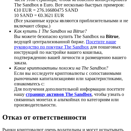
The Sandbox в Euro. Вот несколько быстрых примеров:
€10 EUR = 276.16680475 SAND
10 SAND = €0.3621 EUR
(Все указанные курсы являются приблизительными и не
включают сборы.)
BTC Welcome Rewards
Как купить 1 The Sandbox на Bitrue?
Вы можете безопасно купить The Sandbox на
Bitrue
,
Deposit & Trade BTC to Share 25000 USDT prize pool!
ведущей централизованной бирже.
Посетите наше
руководство по покупке The Sandbox
для пошаговых
инструкций по настройке вашего кошелька,
подтверждению вашей личности и размещению вашего
заказа.
Deposit CASHCAT & Win
Какие криптоактивы похожи на The Sandbox?
Если вы исследуете криптовалюты с сопоставимыми
Share 500000 CASHCAT prize pool
рыночными капитализациями или характеристиками,
ознакомьтесь с:
Для получения дополнительной информации посетите
нашу
страницу активов The Sandbox
, чтобы узнать о
Exclusive for BitMart Users
связанных монетах и альткойнах по категориям или
производительности.
Register & Trade to Win 500,000 USDT
Отказ от ответственности
Рынки криптовалют очень волатильны и могут испытывать