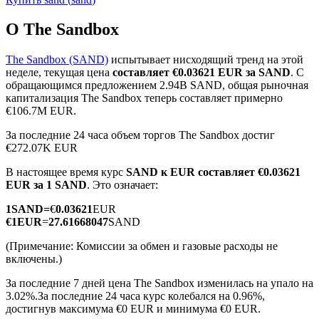
О The Sandbox
The Sandbox (SAND)
испытывает нисходящий тренд на этой
неделе, текущая цена
составляет €0.03621 EUR за SAND
. С
обращающимся предложением 2.94B SAND, общая рыночная
Фьючерсы на COIN-M
капитализация The Sandbox теперь составляет примерно
€106.7M EUR.
Криптовалютные фьючерсы
За последние 24 часа объем торгов The Sandbox достиг
€272.07K EUR
TradFi
В настоящее время курс
SAND к EUR
составляет €0.03621
EUR за 1 SAND
. Это означает:
Деривативы на акции, форекс, драгоценные металлы и
сырьевые товары
1
SAND
=
€
0.03621
EUR
€
1
EUR
=
27.61668047
SAND
(Примечание: Комиссии за обмен и газовые расходы не
включены.)
За последние 7 дней цена The Sandbox изменилась на упало на
3.02%.
За последние 24 часа курс колебался на 0.96%,
достигнув максимума €0 EUR и минимума €0 EUR.