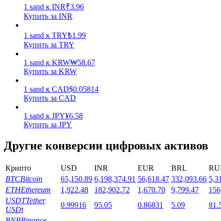
1
sand
к
INR
₹
3.96
Купить за INR
1
sand
к
TRY
₺
1.99
Купить за TRY
1
sand
к
KRW
₩
58.67
Стейкинг
Купить за KRW
Высокая прибыль и мгновенный доступ
1
sand
к
CAD
$
0.05814
Купить за CAD
1
sand
к
JPY
¥
6.58
Купить за JPY
Другие конверсии цифровых активов
Крипто
USD
INR
EUR
BRL
RU
BTC
Bitcoin
65,150.89
6,198,374.91
56,618.47
332,093.66
5,3
Launchpool
ETH
Ethereum
1,922.48
182,902.72
1,670.70
9,799.47
156
USDT
Tether
0.99916
95.05
0.86831
5.09
81.
Гибкая ставка для заработка популярных токенов
USDt
BNB
Binance