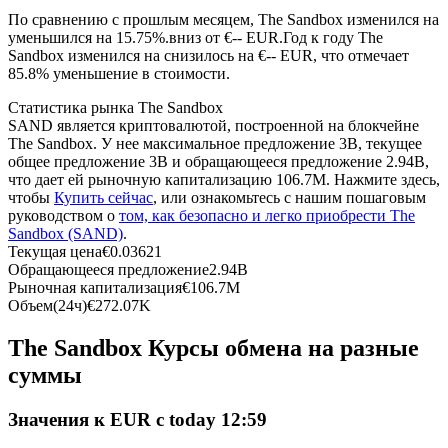
По сравнению с прошлым месяцем, The Sandbox изменился на
уменьшился на 15.75%.вниз от €-- EUR.
Год к году The
USDC фьючерсы
Sandbox изменился на снизилось на €-- EUR, что отмечает
85.8% уменьшение в стоимости.
Фьючерсы с использованием USDC в качестве
обеспечения
Статистика рынка The Sandbox
SAND является криптовалютой, построенной на блокчейне
The Sandbox. У нее максимальное предложение 3B, текущее
общее предложение 3B и обращающееся предложение 2.94B,
что дает ей рыночную капитализацию 106.7M. Нажмите здесь,
чтобы
Купить сейчас
, или ознакомьтесь с нашим пошаговым
руководством о
том, как безопасно и легко приобрести The
Sandbox (SAND)
.
Текущая цена
€
0.03621
Обращающееся предложение
2.94B
Рыночная капитализация
€
106.7M
Копирование торговли
Объем(24ч)
€
272.07K
Присоединяйтесь к лучшим трейдерам
The Sandbox Курсы обмена на разные
суммы
Значения к EUR с today 12:59