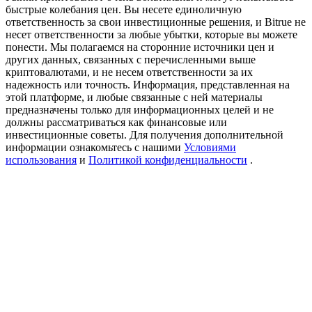
Precious Metals Trading Carnival
быстрые колебания цен. Вы несете единоличную
ответственность за свои инвестиционные решения, и Bitrue не
Trade Gold & Silver · 33,333 USDT Bonus
несет ответственности за любые убытки, которые вы можете
понести. Мы полагаемся на сторонние источники цен и
других данных, связанных с перечисленными выше
криптовалютами, и не несем ответственности за их
надежность или точность. Информация, представленная на
USDT New User Exclusive 10% APR
этой платформе, и любые связанные с ней материалы
предназначены только для информационных целей и не
USDT Flexible Staking | Daily Rewards
должны рассматриваться как финансовые или
инвестиционные советы. Для получения дополнительной
информации ознакомьтесь с нашими
Условиями
использования
и
Политикой конфиденциальности
.
BTC New User Exclusive: 6.5% APR
BTC Flexible Staking | Daily Rewards