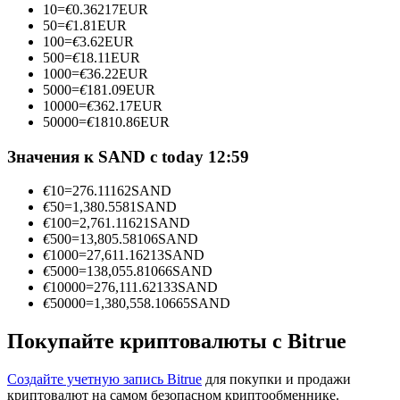
10
=
€
0.36217
EUR
50
=
€
1.81
EUR
100
=
€
3.62
EUR
500
=
€
18.11
EUR
1000
=
€
36.22
EUR
Станьте копи-трейдером
5000
=
€
181.09
EUR
10000
=
€
362.17
EUR
Наслаждайтесь распределением прибыли и комиссиями
50000
=
€
1810.86
EUR
за копи-трейдинг
Значения к SAND с today 12:59
€
10
=
276.11162
SAND
€
50
=
1,380.5581
SAND
€
100
=
2,761.11621
SAND
€
500
=
13,805.58106
SAND
€
1000
=
27,611.16213
SAND
€
5000
=
138,055.81066
SAND
€
10000
=
276,111.62133
SAND
€
50000
=
1,380,558.10665
SAND
Информация
Анализ больших данных, включая торговую информацию
Покупайте криптовалюты с Bitrue
и т. д.
Создайте учетную запись Bitrue
для покупки и продажи
криптовалют на самом безопасном криптообменнике.