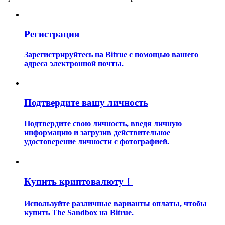
Регистрация
Зарегистрируйтесь на Bitrue с помощью вашего
адреса электронной почты.
Гид
Руководство для начинающих по фьючерсам
Подтвердите вашу личность
Подтвердите свою личность, введя личную
информацию и загрузив действительное
удостоверение личности с фотографией.
Купить криптовалюту！
Торговые стратегии
Используйте различные варианты оплаты, чтобы
купить The Sandbox на Bitrue.
Узнайте, как оставаться прибыльным