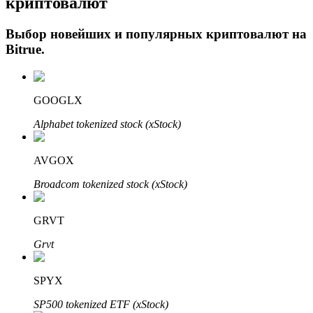
криптовалют
Выбор новейших и популярных криптовалют на
Bitrue
.
GOOGLX
Alphabet tokenized stock (xStock)
Авто Инвест
AVGOX
Получите долгосрочную прибыль и гибкие проценты
Broadcom tokenized stock (xStock)
GRVT
Grvt
SPYX
SP500 tokenized ETF (xStock)
Изучите стейкинг