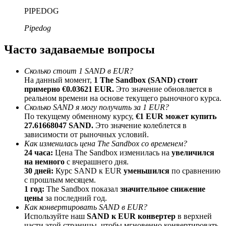
До 65% комиссии!
PIPEDOG
Pipedog
Часто задаваемые вопросы
Сколько стоит 1 SAND в EUR?
На данный момент,
1 The Sandbox (SAND) стоит
примерно €0.03621 EUR.
Это значение обновляется в
реальном времени на основе текущего рыночного курса.
Сколько SAND я могу получить за 1 EUR?
Реферал
По текущему обменному курсу,
€1 EUR может купить
27.61668047 SAND.
Это значение колеблется в
Пригласите друга, чтобы получить денежные
зависимости от рыночных условий.
вознаграждения
Как изменилась цена The Sandbox со временем?
24 часа:
Цена The Sandbox изменилась на
увеличился
BTC Welcome Rewards
на немного
с вчерашнего дня.
30 дней:
Курс SAND к EUR
уменьшился
по сравнению
с прошлым месяцем.
1 год:
The Sandbox показал
значительное снижение
цены
за последний год.
Как конвертировать SAND в EUR?
Используйте наш
SAND к EUR конвертер
в верхней
части этой страницы, чтобы мгновенно конвертировать