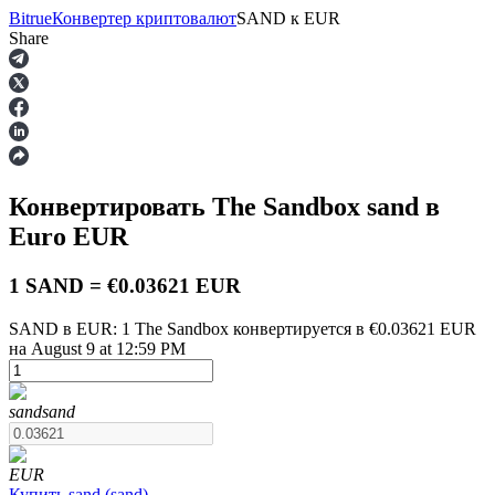
Bitrue
Конвертер криптовалют
SAND
к
EUR
Share
Фьючерсы
Конвертировать The Sandbox
sand
в
Euro
EUR
1 SAND = €0.03621 EUR
SAND в EUR: 1 The Sandbox конвертируется в €0.03621 EUR
на August 9 at 12:59 PM
USDT-фьючерсы
Фьючерсы с использованием USDT в качестве
обеспечения
sand
sand
EUR
Купить
sand
(
sand
)