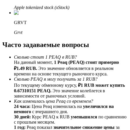
До 65% комиссии!
Apple tokenized stock (xStock)
GRVT
Grvt
Часто задаваемые вопросы
Сколько стоит 1 PEAQ в RUB?
На данный момент,
1 Peaq (PEAQ) стоит примерно
Реферал
₽1.49 RUB.
Это значение обновляется в реальном
времени на основе текущего рыночного курса.
Пригласите друга, чтобы получить денежные
Сколько PEAQ я могу получить за 1 RUB?
вознаграждения
По текущему обменному курсу,
₽1 RUB может купить
Deposit CASHCAT & Win
0.67310151 PEAQ.
Это значение колеблется в
зависимости от рыночных условий.
Как изменилась цена Peaq со временем?
24 часа:
Цена Peaq изменилась на
увеличился на
немного
с вчерашнего дня.
30 дней:
Курс PEAQ к RUB
уменьшился
по сравнению
с прошлым месяцем.
1 год:
Peaq показал
значительное снижение цены
за