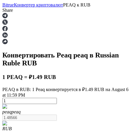
Bitrue
Конвертер криптовалют
PEAQ
к
RUB
Share
Фьючерсы
Конвертировать Peaq
peaq
в Russian
Ruble
RUB
1 PEAQ = ₽1.49 RUB
PEAQ в RUB: 1 Peaq конвертируется в ₽1.49 RUB на August 6
USDT-фьючерсы
at 11:59 PM
Фьючерсы с использованием USDT в качестве
обеспечения
peaq
peaq
RUB