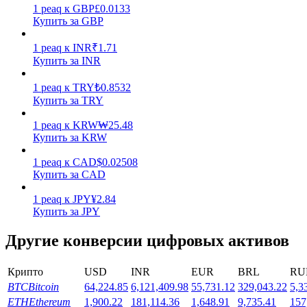
1
peaq
к
GBP
£
0.0133
Купить за GBP
1
peaq
к
INR
₹
1.71
Купить за INR
1
peaq
к
TRY
₺
0.8532
Стейкинг
Купить за TRY
Высокая прибыль и мгновенный доступ
1
peaq
к
KRW
₩
25.48
Купить за KRW
1
peaq
к
CAD
$
0.02508
Купить за CAD
1
peaq
к
JPY
¥
2.84
Купить за JPY
Другие конверсии цифровых активов
Launchpool
Крипто
USD
INR
EUR
BRL
RU
Гибкая ставка для заработка популярных токенов
BTC
Bitcoin
64,224.85
6,121,409.98
55,731.12
329,043.22
5,3
ETH
Ethereum
1,900.22
181,114.36
1,648.91
9,735.41
157