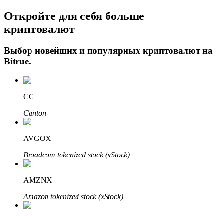
Откройте для себя больше
криптовалют
Выбор новейших и популярных криптовалют на
Bitrue
.
Авто Инвест
CC
Получите долгосрочную прибыль и гибкие проценты
Canton
AVGOX
Broadcom tokenized stock (xStock)
AMZNX
Amazon tokenized stock (xStock)
Изучите стейкинг