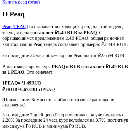
Купить
peaq
(
peaq
)
О Peaq
Peaq (PEAQ)
испытывает восходящий тренд на этой неделе,
текущая цена
составляет ₽1.49 RUB за PEAQ
. С
Фьючерсы на COIN-M
обращающимся предложением 2.4B PEAQ, общая рыночная
капитализация Peaq теперь составляет примерно ₽3.44B RUB.
Криптовалютные фьючерсы
За последние 24 часа объем торгов Peaq достиг ₽2.65M RUB
В настоящее время курс
PEAQ к RUB
составляет ₽1.49 RUB
TradFi
за 1 PEAQ
. Это означает:
Деривативы на акции, форекс, драгоценные металлы и
1
PEAQ
=
₽
1.49
RUB
сырьевые товары
₽
1
RUB
=
0.67310151
PEAQ
(Примечание: Комиссии за обмен и газовые расходы не
включены.)
За последние 7 дней цена Peaq изменилась на увеличилось на
2.28%.
За последние 24 часа курс колебался на 3.7%, достигнув
максимума ₽0 RUB и минимума ₽0 RUB.