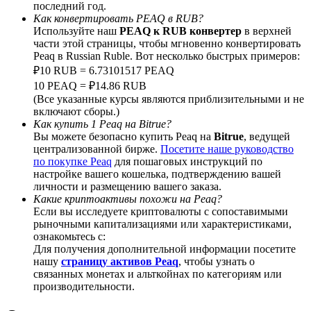
последний год.
Как конвертировать PEAQ в RUB?
Используйте наш
PEAQ к RUB конвертер
в верхней
части этой страницы, чтобы мгновенно конвертировать
Peaq в Russian Ruble. Вот несколько быстрых примеров:
Deposit CASHCAT & Win
₽10 RUB = 6.73101517 PEAQ
10 PEAQ = ₽14.86 RUB
Share 500000 CASHCAT prize pool
(Все указанные курсы являются приблизительными и не
включают сборы.)
Как купить 1 Peaq на Bitrue?
Вы можете безопасно купить Peaq на
Bitrue
, ведущей
централизованной бирже.
Посетите наше руководство
Exclusive for BitMart Users
по покупке Peaq
для пошаговых инструкций по
настройке вашего кошелька, подтверждению вашей
Register & Trade to Win 500,000 USDT
личности и размещению вашего заказа.
Какие криптоактивы похожи на Peaq?
Если вы исследуете криптовалюты с сопоставимыми
рыночными капитализациями или характеристиками,
Precious Metals Trading Carnival
ознакомьтесь с:
Для получения дополнительной информации посетите
Trade Gold & Silver · 33,333 USDT Bonus
нашу
страницу активов Peaq
, чтобы узнать о
связанных монетах и альткойнах по категориям или
производительности.