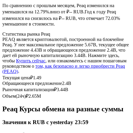
По сравнению с прошлым месяцем, Peaq изменился на
уменьшился на 12.79%.вниз от ₽-- RUB.
Год к году Peaq
USDC фьючерсы
изменился на снизилось на ₽-- RUB, что отмечает 72.03%
Фьючерсы с использованием USDC в качестве
уменьшение в стоимости.
обеспечения
Статистика рынка Peaq
PEAQ является криптовалютой, построенной на блокчейне
Peaq. У нее максимальное предложение 5.67B, текущее общее
предложение 4.43B и обращающееся предложение 2.4B, что
дает ей рыночную капитализацию 3.44B. Нажмите здесь,
чтобы
Купить сейчас
, или ознакомьтесь с нашим пошаговым
руководством о
том, как безопасно и легко приобрести Peaq
(PEAQ)
.
Текущая цена
₽
1.49
Обращающееся предложение
2.4B
Копирование торговли
Рыночная капитализация
₽
3.44B
Объем(24ч)
₽
2.65M
Присоединяйтесь к лучшим трейдерам
Peaq Курсы обмена на разные суммы
Значения к RUB с yesterday 23:59