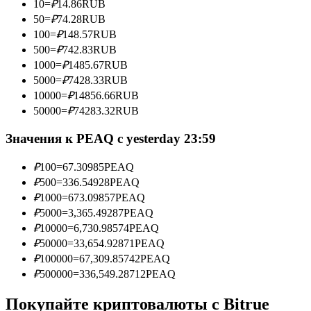
10
=
₽
14.86
RUB
50
=
₽
74.28
RUB
100
=
₽
148.57
RUB
500
=
₽
742.83
RUB
Станьте копи-трейдером
1000
=
₽
1485.67
RUB
5000
=
₽
7428.33
RUB
Наслаждайтесь распределением прибыли и комиссиями
10000
=
₽
14856.66
RUB
за копи-трейдинг
50000
=
₽
74283.32
RUB
Значения к PEAQ с yesterday 23:59
₽
100
=
67.30985
PEAQ
₽
500
=
336.54928
PEAQ
₽
1000
=
673.09857
PEAQ
₽
5000
=
3,365.49287
PEAQ
₽
10000
=
6,730.98574
PEAQ
Информация
₽
50000
=
33,654.92871
PEAQ
₽
100000
=
67,309.85742
PEAQ
Анализ больших данных, включая торговую информацию
₽
500000
=
336,549.28712
PEAQ
и т. д.
Покупайте криптовалюты с Bitrue