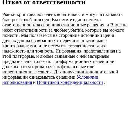
Отказ от ответственности
USDT New User Exclusive 10% APR
USDT Flexible Staking | Daily Rewards
Рынки криптовалют очень волатильны и могут испытывать
быстрые колебания цен. Вы несете единоличную
ответственность за свои инвестиционные решения, и Bitrue не
несет ответственности за любые убытки, которые вы можете
понести. Мы полагаемся на сторонние источники цен и
New Listing Futures Fest
других данных, связанных с перечисленными выше
криптовалютами, и не несем ответственности за их
Trade New Futures, Win 200,000 USDT
надежность или точность. Информация, представленная на
этой платформе, и любые связанные с ней материалы
предназначены только для информационных целей и не
должны рассматриваться как финансовые или
инвестиционные советы. Для получения дополнительной
Crypto World Cup 2026: Grand Finale
информации ознакомьтесь с нашими
Условиями
использования
и
Политикой конфиденциальности
.
77,777+3k Rewards