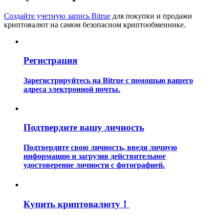
Создайте учетную запись Bitrue
для покупки и продажи
криптовалют на самом безопасном криптообменнике.
Регистрация
Гид
Зарегистрируйтесь на Bitrue с помощью вашего
адреса электронной почты.
Руководство для начинающих по фьючерсам
Подтвердите вашу личность
Подтвердите свою личность, введя личную
информацию и загрузив действительное
удостоверение личности с фотографией.
Торговые стратегии
Купить криптовалюту！
Узнайте, как оставаться прибыльным