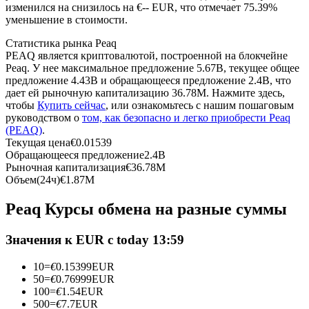
изменился на снизилось на €-- EUR, что отмечает 75.39%
уменьшение в стоимости.
USDC фьючерсы
Статистика рынка Peaq
Фьючерсы с использованием USDC в качестве
PEAQ является криптовалютой, построенной на блокчейне
обеспечения
Peaq. У нее максимальное предложение 5.67B, текущее общее
предложение 4.43B и обращающееся предложение 2.4B, что
дает ей рыночную капитализацию 36.78M. Нажмите здесь,
чтобы
Купить сейчас
, или ознакомьтесь с нашим пошаговым
руководством о
том, как безопасно и легко приобрести Peaq
(PEAQ)
.
Текущая цена
€
0.01539
Обращающееся предложение
2.4B
Рыночная капитализация
€
36.78M
Объем(24ч)
€
1.87M
Копирование торговли
Peaq Курсы обмена на разные суммы
Присоединяйтесь к лучшим трейдерам
Значения к EUR с today 13:59
10
=
€
0.15399
EUR
50
=
€
0.76999
EUR
100
=
€
1.54
EUR
500
=
€
7.7
EUR