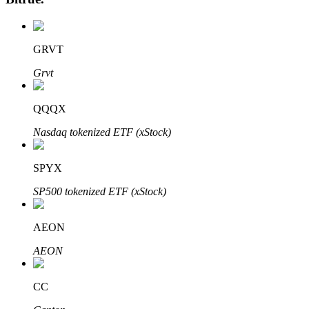
GRVT
Grvt
QQQX
Nasdaq tokenized ETF (xStock)
Авто Инвест
Получите долгосрочную прибыль и гибкие проценты
SPYX
SP500 tokenized ETF (xStock)
AEON
AEON
CC
Изучите стейкинг