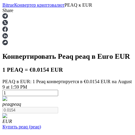
Bitrue
Конвертер криптовалют
PEAQ
к
EUR
Share
Фьючерсы
Конвертировать Peaq
peaq
в Euro
EUR
1 PEAQ = €0.0154 EUR
PEAQ в EUR: 1 Peaq конвертируется в €0.0154 EUR на August
9 at 1:59 PM
USDT-фьючерсы
peaq
peaq
Фьючерсы с использованием USDT в качестве
обеспечения
EUR
Купить
peaq
(
peaq
)