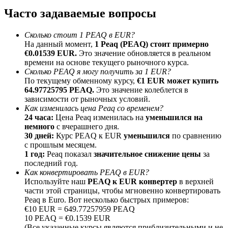
До 65% комиссии!
Часто задаваемые вопросы
Сколько стоит 1 PEAQ в EUR?
На данный момент,
1 Peaq (PEAQ) стоит примерно
€0.01539 EUR.
Это значение обновляется в реальном
времени на основе текущего рыночного курса.
Сколько PEAQ я могу получить за 1 EUR?
По текущему обменному курсу,
€1 EUR может купить
64.97725795 PEAQ.
Это значение колеблется в
зависимости от рыночных условий.
Как изменилась цена Peaq со временем?
Реферал
24 часа:
Цена Peaq изменилась на
уменьшился на
немного
с вчерашнего дня.
Пригласите друга, чтобы получить денежные
30 дней:
Курс PEAQ к EUR
уменьшился
по сравнению
вознаграждения
с прошлым месяцем.
1 год:
Peaq показал
значительное снижение цены
за
BTC Welcome Rewards
последний год.
Как конвертировать PEAQ в EUR?
Используйте наш
PEAQ к EUR конвертер
в верхней
части этой страницы, чтобы мгновенно конвертировать
Peaq в Euro. Вот несколько быстрых примеров:
€10 EUR = 649.77257959 PEAQ
10 PEAQ = €0.1539 EUR
(Все указанные курсы являются приблизительными и не