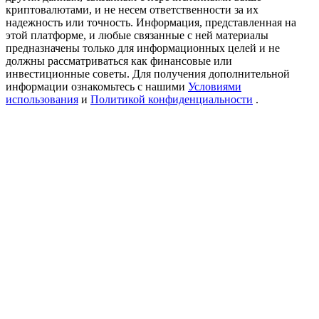
Precious Metals Trading Carnival
криптовалютами, и не несем ответственности за их
надежность или точность. Информация, представленная на
Trade Gold & Silver · 33,333 USDT Bonus
этой платформе, и любые связанные с ней материалы
предназначены только для информационных целей и не
должны рассматриваться как финансовые или
инвестиционные советы. Для получения дополнительной
информации ознакомьтесь с нашими
Условиями
USDT New User Exclusive 10% APR
использования
и
Политикой конфиденциальности
.
USDT Flexible Staking | Daily Rewards
BTC New User Exclusive: 6.5% APR
BTC Flexible Staking | Daily Rewards