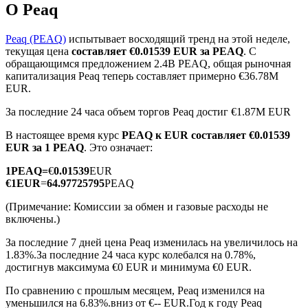
О Peaq
Peaq (PEAQ)
испытывает восходящий тренд на этой неделе,
текущая цена
составляет €0.01539 EUR за PEAQ
. С
обращающимся предложением 2.4B PEAQ, общая рыночная
капитализация Peaq теперь составляет примерно €36.78M
Фьючерсы на COIN-M
EUR.
Криптовалютные фьючерсы
За последние 24 часа объем торгов Peaq достиг €1.87M EUR
В настоящее время курс
PEAQ к EUR
составляет €0.01539
EUR за 1 PEAQ
. Это означает:
TradFi
1
PEAQ
=
€
0.01539
EUR
€
1
EUR
=
64.97725795
PEAQ
Деривативы на акции, форекс, драгоценные металлы и
сырьевые товары
(Примечание: Комиссии за обмен и газовые расходы не
включены.)
За последние 7 дней цена Peaq изменилась на увеличилось на
1.83%.
За последние 24 часа курс колебался на 0.78%,
достигнув максимума €0 EUR и минимума €0 EUR.
По сравнению с прошлым месяцем, Peaq изменился на
уменьшился на 6.83%.вниз от €-- EUR.
Год к году Peaq