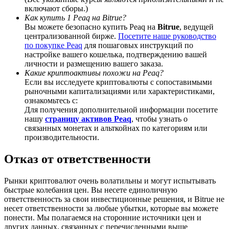
включают сборы.)
Как купить 1 Peaq на Bitrue?
Вы можете безопасно купить Peaq на
Bitrue
, ведущей
централизованной бирже.
Посетите наше руководство
по покупке Peaq
для пошаговых инструкций по
BTC Welcome Rewards
настройке вашего кошелька, подтверждению вашей
личности и размещению вашего заказа.
Deposit & Trade BTC to Share 25000 USDT prize pool!
Какие криптоактивы похожи на Peaq?
Если вы исследуете криптовалюты с сопоставимыми
рыночными капитализациями или характеристиками,
ознакомьтесь с:
Для получения дополнительной информации посетите
Deposit CASHCAT & Win
нашу
страницу активов Peaq
, чтобы узнать о
связанных монетах и альткойнах по категориям или
Share 500000 CASHCAT prize pool
производительности.
Отказ от ответственности
Exclusive for BitMart Users
Рынки криптовалют очень волатильны и могут испытывать
быстрые колебания цен. Вы несете единоличную
Register & Trade to Win 500,000 USDT
ответственность за свои инвестиционные решения, и Bitrue не
несет ответственности за любые убытки, которые вы можете
понести. Мы полагаемся на сторонние источники цен и
других данных, связанных с перечисленными выше