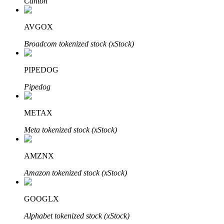
Canton
Узнайте о пассивном доходе
AVGOX
Bitrue
AI
Broadcom tokenized stock (xStock)
PIPEDOG
Pipedog
METAX
Bitrue Партнеры
Meta tokenized stock (xStock)
AMZNX
Amazon tokenized stock (xStock)
GOOGLX
Партнеры Bitrue
Alphabet tokenized stock (xStock)