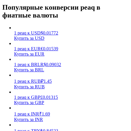
Популярные конверсии peaq в
фиатные валюты
1
peaq
к
USD
$
0.01772
Купить за USD
Заработок
1
peaq
к
EUR
€
0.01539
Купить за EUR
1
peaq
к
BRL
R$
0.09032
Купить за BRL
1
peaq
к
RUB
₽
1.45
Купить за RUB
1
peaq
к
GBP
£
0.01315
Купить за GBP
Силовая свинья
Получайте конкурентные награды ежедневно
1
peaq
к
INR
₹
1.69
Купить за INR
1
peaq
к
TRY
₺
0.84523