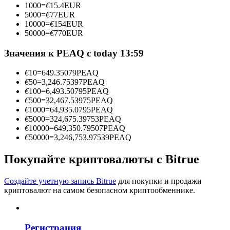
1000
=
€
15.4
EUR
5000
=
€
77
EUR
10000
=
€
154
EUR
50000
=
€
770
EUR
Станьте копи-трейдером
Значения к PEAQ с today 13:59
Наслаждайтесь распределением прибыли и комиссиями
за копи-трейдинг
€
10
=
649.35079
PEAQ
€
50
=
3,246.75397
PEAQ
€
100
=
6,493.50795
PEAQ
€
500
=
32,467.53975
PEAQ
€
1000
=
64,935.0795
PEAQ
€
5000
=
324,675.39753
PEAQ
€
10000
=
649,350.79507
PEAQ
€
50000
=
3,246,753.97539
PEAQ
Покупайте криптовалюты с Bitrue
Информация
Создайте учетную запись Bitrue
для покупки и продажи
криптовалют на самом безопасном криптообменнике.
Анализ больших данных, включая торговую информацию
и т. д.
Регистрация