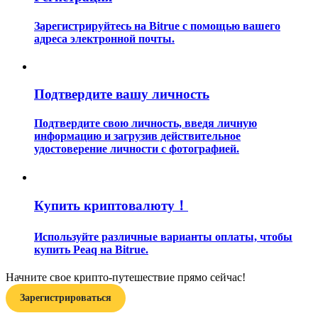
Зарегистрируйтесь на Bitrue с помощью вашего
адреса электронной почты.
Подтвердите вашу личность
Гид
Подтвердите свою личность, введя личную
Руководство для начинающих по фьючерсам
информацию и загрузив действительное
удостоверение личности с фотографией.
Купить криптовалюту！
Используйте различные варианты оплаты, чтобы
купить Peaq на Bitrue.
Торговые стратегии
Начните свое крипто-путешествие прямо сейчас!
Зарегистрироваться
Узнайте, как оставаться прибыльным