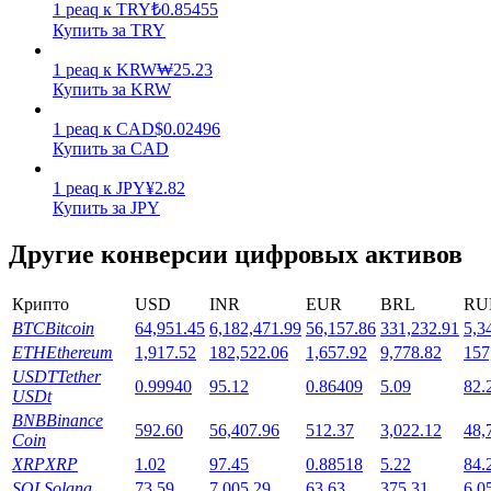
1
peaq
к
TRY
₺
0.85455
Купить за TRY
1
peaq
к
KRW
₩
25.23
Купить за KRW
1
peaq
к
CAD
$
0.02496
Купить за CAD
Стейкинг
1
peaq
к
JPY
¥
2.82
Высокая прибыль и мгновенный доступ
Купить за JPY
Другие конверсии цифровых активов
Крипто
USD
INR
EUR
BRL
RU
BTC
Bitcoin
64,951.45
6,182,471.99
56,157.86
331,232.91
5,3
ETH
Ethereum
1,917.52
182,522.06
1,657.92
9,778.82
157
USDT
Tether
0.99940
95.12
0.86409
5.09
82.
USDt
Launchpool
BNB
Binance
592.60
56,407.96
512.37
3,022.12
48,
Coin
Гибкая ставка для заработка популярных токенов
XRP
XRP
1.02
97.45
0.88518
5.22
84.
SOL
Solana
73.59
7,005.29
63.63
375.31
6,0