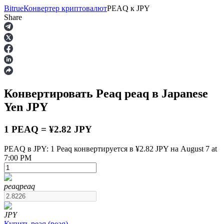
Bitrue
Конвертер криптовалют
PEAQ
к
JPY
Share
Фьючерсы
Конвертировать Peaq
peaq
в Japanese
Yen
JPY
1 PEAQ = ¥2.82 JPY
PEAQ в JPY: 1 Peaq конвертируется в ¥2.82 JPY на August 7 at
7:00 PM
USDT-фьючерсы
Фьючерсы с использованием USDT в качестве
обеспечения
peaq
peaq
JPY
Купить
peaq
(
peaq
)