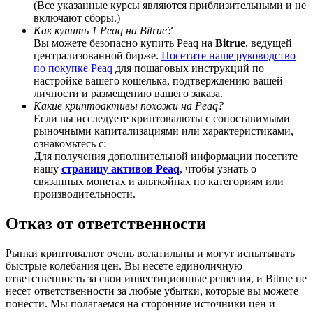
(Все указанные курсы являются приблизительными и не
включают сборы.)
Как купить 1 Peaq на Bitrue?
Вы можете безопасно купить Peaq на
Bitrue
, ведущей
централизованной бирже.
Посетите наше руководство
по покупке Peaq
для пошаговых инструкций по
BTC Welcome Rewards
настройке вашего кошелька, подтверждению вашей
личности и размещению вашего заказа.
Deposit & Trade BTC to Share 25000 USDT prize pool!
Какие криптоактивы похожи на Peaq?
Если вы исследуете криптовалюты с сопоставимыми
рыночными капитализациями или характеристиками,
ознакомьтесь с:
Deposit CASHCAT & Win
Для получения дополнительной информации посетите
нашу
страницу активов Peaq
, чтобы узнать о
Share 500000 CASHCAT prize pool
связанных монетах и альткойнах по категориям или
производительности.
Отказ от ответственности
Exclusive for BitMart Users
Рынки криптовалют очень волатильны и могут испытывать
Register & Trade to Win 500,000 USDT
быстрые колебания цен. Вы несете единоличную
ответственность за свои инвестиционные решения, и Bitrue не
несет ответственности за любые убытки, которые вы можете
понести. Мы полагаемся на сторонние источники цен и