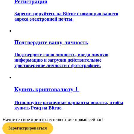
Регистрация
Зарегистрируйтесь на Bitrue с помощью вашего
адреса электронной почты.
Подтвердите вашу личность
Гид
Подтвердите свою личность, введя личную
Руководство для начинающих по фьючерсам
информацию и загрузив действительное
удостоверение личности с фотографией.
Купить криптовалюту！
Используйте различные варианты оплаты, чтобы
купить Peaq на Bitrue.
Торговые стратегии
Начните свое крипто-путешествие прямо сейчас!
Узнайте, как оставаться прибыльным
Зарегистрироваться