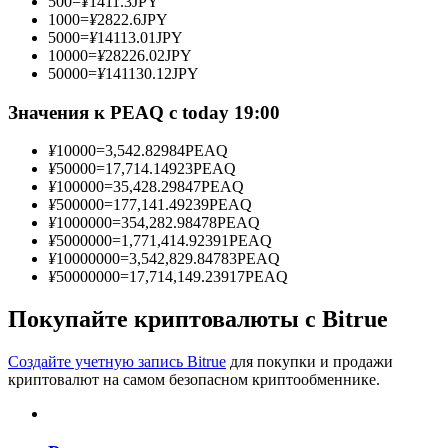
500
=
¥
1411.3
JPY
1000
=
¥
2822.6
JPY
5000
=
¥
14113.01
JPY
10000
=
¥
28226.02
JPY
50000
=
¥
141130.12
JPY
Станьте копи-трейдером
Значения к PEAQ с today 19:00
Наслаждайтесь распределением прибыли и комиссиями
за копи-трейдинг
¥
10000
=
3,542.82984
PEAQ
¥
50000
=
17,714.14923
PEAQ
¥
100000
=
35,428.29847
PEAQ
¥
500000
=
177,141.49239
PEAQ
¥
1000000
=
354,282.98478
PEAQ
¥
5000000
=
1,771,414.92391
PEAQ
¥
10000000
=
3,542,829.84783
PEAQ
¥
50000000
=
17,714,149.23917
PEAQ
Покупайте криптовалюты с Bitrue
Информация
Создайте учетную запись Bitrue
для покупки и продажи
Анализ больших данных, включая торговую информацию
криптовалют на самом безопасном криптообменнике.
и т. д.