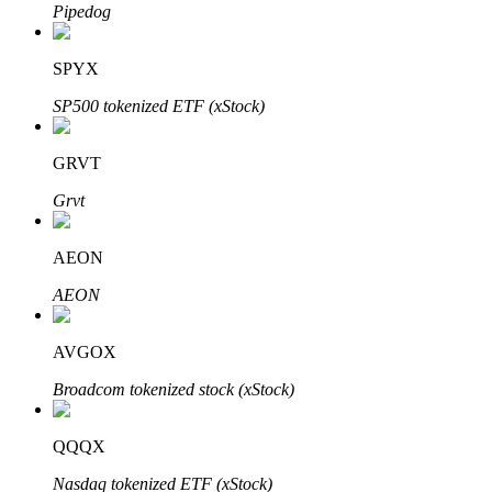
Pipedog
Узнайте о пассивном доходе
Bitrue
AI
SPYX
SP500 tokenized ETF (xStock)
GRVT
Grvt
Bitrue Партнеры
AEON
AEON
AVGOX
Broadcom tokenized stock (xStock)
QQQX
Партнеры Bitrue
Nasdaq tokenized ETF (xStock)