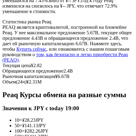
уменьшился на 7.43%.вниз от ¥-- JPY.
Год к году Peaq
изменился на снизилось на ¥-- JPY, что отмечает 72.9%
уменьшение в стоимости.
USDC фьючерсы
Статистика рынка Peaq
Фьючерсы с использованием USDC в качестве
PEAQ является криптовалютой, построенной на блокчейне
обеспечения
Peaq. У нее максимальное предложение 5.67B, текущее общее
предложение 4.43B и обращающееся предложение 2.4B, что
дает ей рыночную капитализацию 6.67B. Нажмите здесь,
чтобы
Купить сейчас
, или ознакомьтесь с нашим пошаговым
руководством о
том, как безопасно и легко приобрести Peaq
(PEAQ)
.
Текущая цена
¥
2.82
Обращающееся предложение
2.4B
Рыночная капитализация
¥
6.67B
Объем(24ч)
¥
2.31M
Копирование торговли
Peaq Курсы обмена на разные суммы
Присоединяйтесь к лучшим трейдерам
Значения к JPY с today 19:00
10
=
¥
28.23
JPY
50
=
¥
141.13
JPY
100
=
¥
282.26
JPY