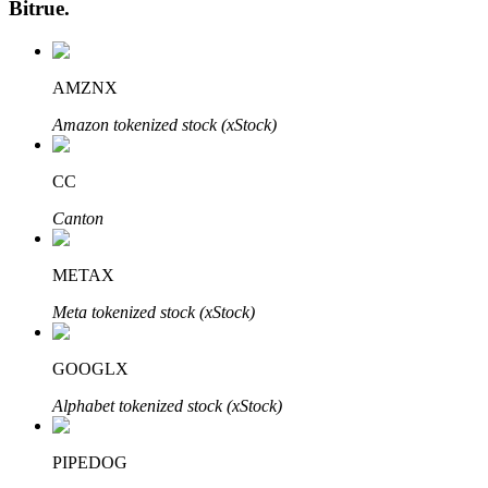
Bitrue
.
AMZNX
Amazon tokenized stock (xStock)
CC
Авто Инвест
Canton
Получите долгосрочную прибыль и гибкие проценты
METAX
Meta tokenized stock (xStock)
GOOGLX
Alphabet tokenized stock (xStock)
PIPEDOG
Изучите стейкинг