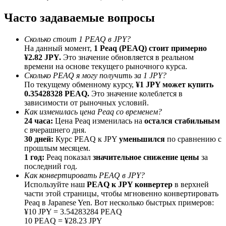
До 65% комиссии!
Часто задаваемые вопросы
Сколько стоит 1 PEAQ в JPY?
На данный момент,
1 Peaq (PEAQ) стоит примерно
¥2.82 JPY.
Это значение обновляется в реальном
времени на основе текущего рыночного курса.
Сколько PEAQ я могу получить за 1 JPY?
По текущему обменному курсу,
¥1 JPY может купить
0.35428328 PEAQ.
Это значение колеблется в
зависимости от рыночных условий.
Как изменилась цена Peaq со временем?
Реферал
24 часа:
Цена Peaq изменилась на
остался стабильным
Пригласите друга, чтобы получить денежные
с вчерашнего дня.
вознаграждения
30 дней:
Курс PEAQ к JPY
уменьшился
по сравнению с
прошлым месяцем.
BTC Welcome Rewards
1 год:
Peaq показал
значительное снижение цены
за
последний год.
Как конвертировать PEAQ в JPY?
Используйте наш
PEAQ к JPY конвертер
в верхней
части этой страницы, чтобы мгновенно конвертировать
Peaq в Japanese Yen. Вот несколько быстрых примеров:
¥10 JPY = 3.54283284 PEAQ
10 PEAQ = ¥28.23 JPY