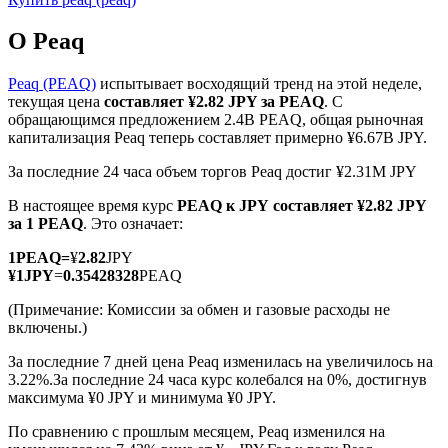
О Peaq
Peaq (PEAQ)
испытывает восходящий тренд на этой неделе,
текущая цена
составляет ¥2.82 JPY за PEAQ
. С
обращающимся предложением 2.4B PEAQ, общая рыночная
Фьючерсы на COIN-M
капитализация Peaq теперь составляет примерно ¥6.67B JPY.
Криптовалютные фьючерсы
За последние 24 часа объем торгов Peaq достиг ¥2.31M JPY
В настоящее время курс
PEAQ к JPY
составляет ¥2.82 JPY
за 1 PEAQ
. Это означает:
TradFi
1
PEAQ
=
¥
2.82
JPY
Деривативы на акции, форекс, драгоценные металлы и
¥
1
JPY
=
0.35428328
PEAQ
сырьевые товары
(Примечание: Комиссии за обмен и газовые расходы не
включены.)
За последние 7 дней цена Peaq изменилась на увеличилось на
3.22%.
За последние 24 часа курс колебался на 0%, достигнув
максимума ¥0 JPY и минимума ¥0 JPY.
По сравнению с прошлым месяцем, Peaq изменился на