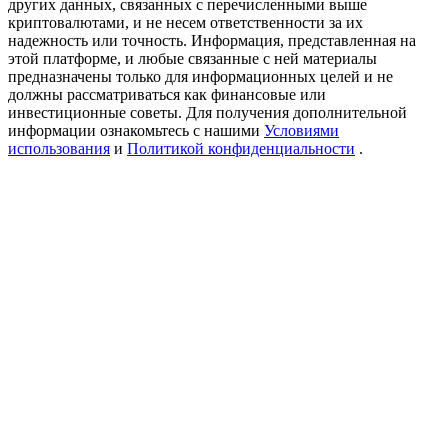
других данных, связанных с перечисленными выше
Precious Metals Trading Carnival
криптовалютами, и не несем ответственности за их
надежность или точность. Информация, представленная на
Trade Gold & Silver · 33,333 USDT Bonus
этой платформе, и любые связанные с ней материалы
предназначены только для информационных целей и не
должны рассматриваться как финансовые или
инвестиционные советы. Для получения дополнительной
информации ознакомьтесь с нашими
Условиями
USDT New User Exclusive 10% APR
использования
и
Политикой конфиденциальности
.
USDT Flexible Staking | Daily Rewards
BTC New User Exclusive: 6.5% APR
BTC Flexible Staking | Daily Rewards