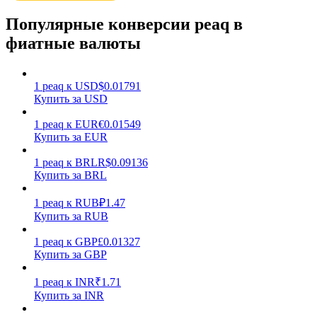
Популярные конверсии peaq в
фиатные валюты
1
peaq
к
USD
$
0.01791
Купить за USD
Заработок
1
peaq
к
EUR
€
0.01549
Купить за EUR
1
peaq
к
BRL
R$
0.09136
Купить за BRL
1
peaq
к
RUB
₽
1.47
Купить за RUB
1
peaq
к
GBP
£
0.01327
Силовая свинья
Купить за GBP
Получайте конкурентные награды ежедневно
1
peaq
к
INR
₹
1.71
Купить за INR