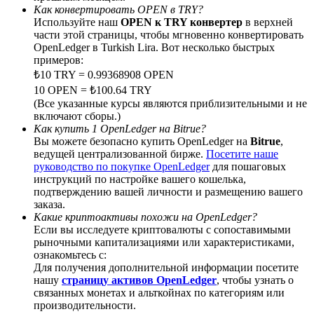
Как конвертировать OPEN в TRY?
Используйте наш
OPEN к TRY конвертер
в верхней
части этой страницы, чтобы мгновенно конвертировать
OpenLedger в Turkish Lira. Вот несколько быстрых
примеров:
BTC Welcome Rewards
₺10 TRY = 0.99368908 OPEN
10 OPEN = ₺100.64 TRY
Deposit & Trade BTC to Share 25000 USDT prize pool!
(Все указанные курсы являются приблизительными и не
включают сборы.)
Как купить 1 OpenLedger на Bitrue?
Вы можете безопасно купить OpenLedger на
Bitrue
,
ведущей централизованной бирже.
Посетите наше
Deposit CASHCAT & Win
руководство по покупке OpenLedger
для пошаговых
Share 500000 CASHCAT prize pool
инструкций по настройке вашего кошелька,
подтверждению вашей личности и размещению вашего
заказа.
Какие криптоактивы похожи на OpenLedger?
Если вы исследуете криптовалюты с сопоставимыми
Exclusive for BitMart Users
рыночными капитализациями или характеристиками,
ознакомьтесь с:
Register & Trade to Win 500,000 USDT
Для получения дополнительной информации посетите
нашу
страницу активов OpenLedger
, чтобы узнать о
связанных монетах и альткойнах по категориям или
производительности.