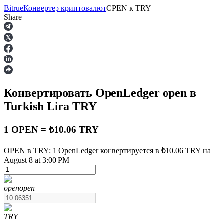
Bitrue
Конвертер криптовалют
OPEN
к
TRY
Share
Фьючерсы
Конвертировать OpenLedger
open
в
Turkish Lira
TRY
1 OPEN = ₺10.06 TRY
OPEN в TRY: 1 OpenLedger конвертируется в ₺10.06 TRY на
USDT-фьючерсы
August 8 at 3:00 PM
Фьючерсы с использованием USDT в качестве
обеспечения
open
open
TRY