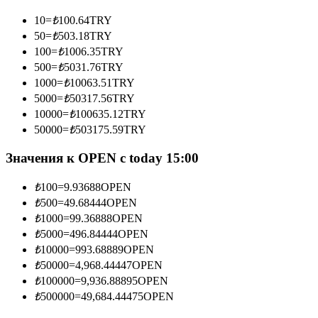
10
=
₺
100.64
TRY
50
=
₺
503.18
TRY
100
=
₺
1006.35
TRY
Станьте копи-трейдером
500
=
₺
5031.76
TRY
1000
=
₺
10063.51
TRY
Наслаждайтесь распределением прибыли и комиссиями
5000
=
₺
50317.56
TRY
за копи-трейдинг
10000
=
₺
100635.12
TRY
50000
=
₺
503175.59
TRY
Значения к OPEN с today 15:00
₺
100
=
9.93688
OPEN
₺
500
=
49.68444
OPEN
₺
1000
=
99.36888
OPEN
₺
5000
=
496.84444
OPEN
Информация
₺
10000
=
993.68889
OPEN
₺
50000
=
4,968.44447
OPEN
Анализ больших данных, включая торговую информацию
и т. д.
₺
100000
=
9,936.88895
OPEN
₺
500000
=
49,684.44475
OPEN