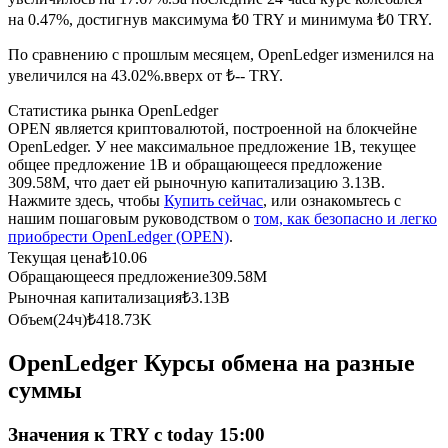
на 0.47%, достигнув максимума ₺0 TRY и минимума ₺0 TRY.
USDC фьючерсы
По сравнению с прошлым месяцем, OpenLedger изменился на
Фьючерсы с использованием USDC в качестве
увеличился на 43.02%.вверх от ₺-- TRY.
обеспечения
Статистика рынка OpenLedger
OPEN является криптовалютой, построенной на блокчейне
OpenLedger. У нее максимальное предложение 1B, текущее
общее предложение 1B и обращающееся предложение
309.58M, что дает ей рыночную капитализацию 3.13B.
Нажмите здесь, чтобы
Купить сейчас
, или ознакомьтесь с
нашим пошаговым руководством о
том, как безопасно и легко
приобрести OpenLedger (OPEN)
.
Текущая цена
₺
10.06
Обращающееся предложение
309.58M
Копирование торговли
Рыночная капитализация
₺
3.13B
Объем(24ч)
₺
418.73K
Присоединяйтесь к лучшим трейдерам
OpenLedger Курсы обмена на разные
суммы
Значения к TRY с today 15:00