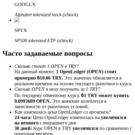
GOOGLX
До 65% комиссии!
Alphabet tokenized stock (xStock)
SPYX
SP500 tokenized ETF (xStock)
Часто задаваемые вопросы
Сколько стоит 1 OPEN в TRY?
Реферал
На данный момент,
1 OpenLedger (OPEN) стоит
Пригласите друга, чтобы получить денежные
примерно ₺10.06 TRY.
Это значение обновляется в
вознаграждения
реальном времени на основе текущего рыночного курса.
Сколько OPEN я могу получить за 1 TRY?
BTC Welcome Rewards
По текущему обменному курсу,
₺1 TRY может купить
0.0993689 OPEN.
Это значение колеблется в
зависимости от рыночных условий.
Как изменилась цена OpenLedger со временем?
24 часа:
Цена OpenLedger изменилась на
увеличился
на немного
с вчерашнего дня.
30 дней:
Курс OPEN к TRY
увеличился
по сравнению с
прошлым месяцем.