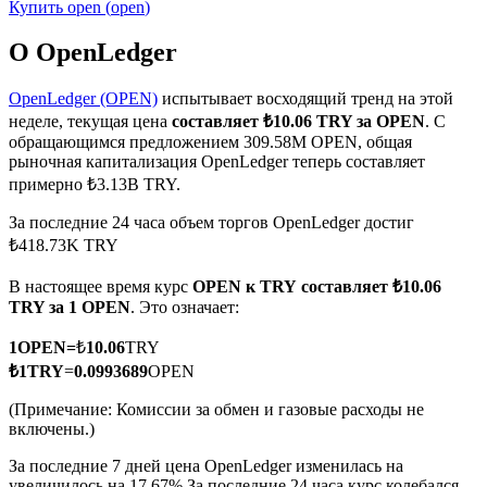
Купить
open
(
open
)
О OpenLedger
OpenLedger (OPEN)
испытывает восходящий тренд на этой
неделе, текущая цена
составляет ₺10.06 TRY за OPEN
. С
Фьючерсы на COIN-M
обращающимся предложением 309.58M OPEN, общая
рыночная капитализация OpenLedger теперь составляет
Криптовалютные фьючерсы
примерно ₺3.13B TRY.
За последние 24 часа объем торгов OpenLedger достиг
₺418.73K TRY
TradFi
В настоящее время курс
OPEN к TRY
составляет ₺10.06
Деривативы на акции, форекс, драгоценные металлы и
TRY за 1 OPEN
. Это означает:
сырьевые товары
1
OPEN
=
₺
10.06
TRY
₺
1
TRY
=
0.0993689
OPEN
(Примечание: Комиссии за обмен и газовые расходы не
включены.)
За последние 7 дней цена OpenLedger изменилась на
увеличилось на 17.67%.
За последние 24 часа курс колебался