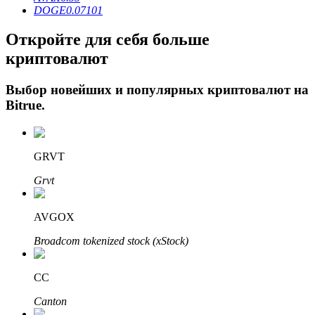
DOGE
0.07101
Откройте для себя больше
криптовалют
Выбор новейших и популярных криптовалют на
Bitrue
.
Авто Инвест
GRVT
Получите долгосрочную прибыль и гибкие проценты
Grvt
AVGOX
Broadcom tokenized stock (xStock)
CC
Canton
Изучите стейкинг