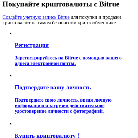
Покупайте криптовалюты с Bitrue
Создайте учетную запись Bitrue
для покупки и продажи
криптовалют на самом безопасном криптообменнике.
Регистрация
Гид
Руководство для начинающих по фьючерсам
Зарегистрируйтесь на Bitrue с помощью вашего
адреса электронной почты.
Подтвердите вашу личность
Подтвердите свою личность, введя личную
информацию и загрузив действительное
удостоверение личности с фотографией.
Торговые стратегии
Узнайте, как оставаться прибыльным
Купить криптовалюту！