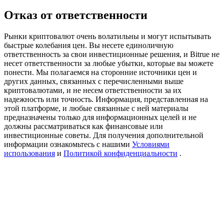
Precious Metals Trading Carnival
Отказ от ответственности
Trade Gold & Silver · 33,333 USDT Bonus
Рынки криптовалют очень волатильны и могут испытывать
быстрые колебания цен. Вы несете единоличную
ответственность за свои инвестиционные решения, и Bitrue не
несет ответственности за любые убытки, которые вы можете
USDT New User Exclusive 10% APR
понести. Мы полагаемся на сторонние источники цен и
других данных, связанных с перечисленными выше
USDT Flexible Staking | Daily Rewards
криптовалютами, и не несем ответственности за их
надежность или точность. Информация, представленная на
этой платформе, и любые связанные с ней материалы
предназначены только для информационных целей и не
BTC New User Exclusive: 6.5% APR
должны рассматриваться как финансовые или
инвестиционные советы. Для получения дополнительной
BTC Flexible Staking | Daily Rewards
информации ознакомьтесь с нашими
Условиями
использования
и
Политикой конфиденциальности
.