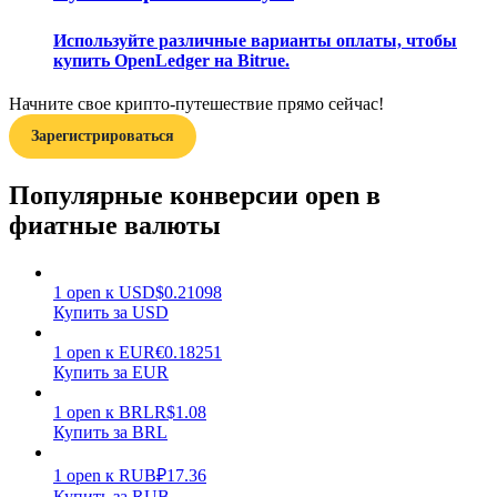
Используйте различные варианты оплаты, чтобы
купить OpenLedger на Bitrue.
Начните свое крипто-путешествие прямо сейчас!
Зарегистрироваться
Заработок
Популярные конверсии open в
фиатные валюты
1
open
к
USD
$
0.21098
Купить за USD
1
open
к
EUR
€
0.18251
Купить за EUR
Силовая свинья
1
open
к
BRL
R$
1.08
Получайте конкурентные награды ежедневно
Купить за BRL
1
open
к
RUB
₽
17.36
Купить за RUB