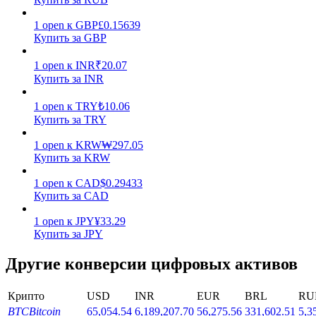
1
open
к
GBP
£
0.15639
Купить за GBP
1
open
к
INR
₹
20.07
Купить за INR
Стейкинг
1
open
к
TRY
₺
10.06
Купить за TRY
Высокая прибыль и мгновенный доступ
1
open
к
KRW
₩
297.05
Купить за KRW
1
open
к
CAD
$
0.29433
Купить за CAD
1
open
к
JPY
¥
33.29
Купить за JPY
Другие конверсии цифровых активов
Launchpool
Гибкая ставка для заработка популярных токенов
Крипто
USD
INR
EUR
BRL
RU
BTC
Bitcoin
65,054.54
6,189,207.70
56,275.56
331,602.51
5,3