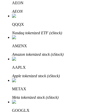
AEON
AEON
Блокировки BTR
Эксклюзивные инвестиции для владельцев BTR
QQQX
Nasdaq tokenized ETF (xStock)
AMZNX
Amazon tokenized stock (xStock)
AAPLX
Кредиты
Apple tokenized stock (xStock)
Сервис заимствований, обеспеченных криптовалютой
METAX
Meta tokenized stock (xStock)
GOOGLX