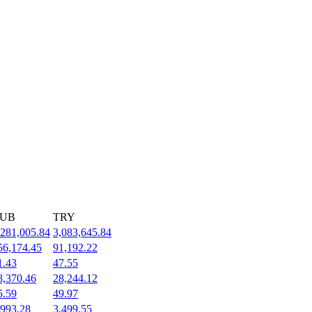
UB
TRY
,281,005.84
3,083,645.84
56,174.45
91,192.22
1.43
47.55
8,370.46
28,244.12
5.59
49.97
,993.28
3,499.55