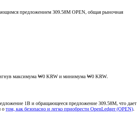
щающимся предложением 309.58M OPEN, общая рыночная
достигнув максимума ₩0 KRW и минимума ₩0 KRW.
редложение 1B и обращающееся предложение 309.58M, что дает
м о
том, как безопасно и легко приобрести OpenLedger (OPEN)
.