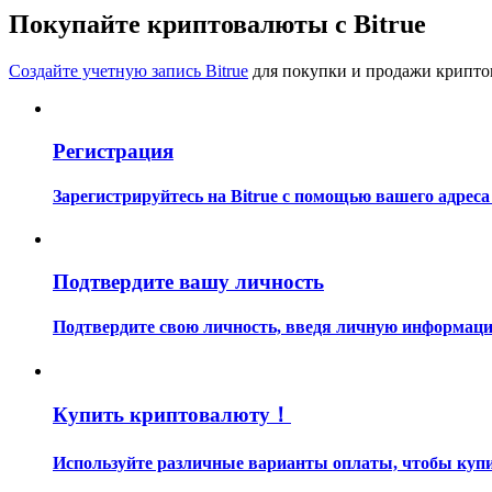
Станьте копи-трейдером
Покупайте криптовалюты с Bitrue
Наслаждайтесь распределением прибыли и комиссиями з
Создайте учетную запись Bitrue
для покупки и продажи крипто
Регистрация
Зарегистрируйтесь на Bitrue с помощью вашего адреса
Информация
Подтвердите вашу личность
Анализ больших данных, включая торговую информацию и
Подтвердите свою личность, введя личную информацию
Купить криптовалюту！
Используйте различные варианты оплаты, чтобы купит