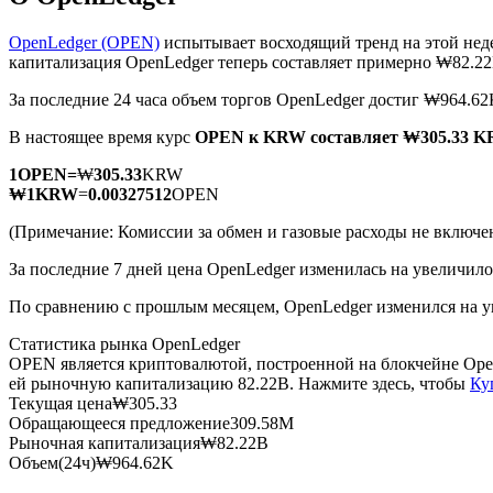
OpenLedger (OPEN)
испытывает восходящий тренд на этой нед
капитализация OpenLedger теперь составляет примерно ₩82.2
За последние 24 часа объем торгов OpenLedger достиг ₩964.
Фьючерсы на COIN-M
В настоящее время курс
OPEN к KRW
составляет ₩305.33 
Криптовалютные фьючерсы
1
OPEN
=
₩
305.33
KRW
₩
1
KRW
=
0.00327512
OPEN
TradFi
(Примечание: Комиссии за обмен и газовые расходы не включе
Деривативы на акции, форекс, драгоценные металлы и с
За последние 7 дней цена OpenLedger изменилась на увеличило
По сравнению с прошлым месяцем, OpenLedger изменился на у
Статистика рынка OpenLedger
OPEN является криптовалютой, построенной на блокчейне Ope
ей рыночную капитализацию 82.22B. Нажмите здесь, чтобы
Ку
Текущая цена
₩
305.33
Обращающееся предложение
309.58M
Рыночная капитализация
₩
82.22B
Объем(24ч)
₩
964.62K
USDC фьючерсы