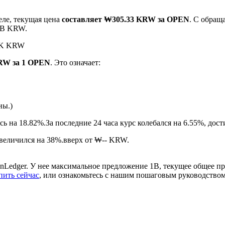
еле, текущая цена
составляет ₩305.33 KRW за OPEN
. С обра
2B KRW.
62K KRW
KRW за 1 OPEN
. Это означает:
ны.)
ырьевые товары
сь на 18.82%.
За последние 24 часа курс колебался на 6.55%, 
величился на 38%.вверх от ₩-- KRW.
nLedger. У нее максимальное предложение 1B, текущее общее п
пить сейчас
, или ознакомьтесь с нашим пошаговым руководство