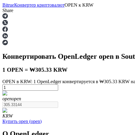
Bitrue
Конвертер криптовалют
OPEN
к
KRW
Share
Фьючерсы
Конвертировать OpenLedger
open
в Sou
1 OPEN = ₩305.33 KRW
OPEN в KRW: 1 OpenLedger конвертируется в ₩305.33 KRW на 
USDT-фьючерсы
open
open
Фьючерсы с использованием USDT в качестве обеспечен
KRW
Купить
open
(
open
)
О OpenLedger