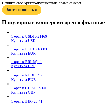
Начните свое крипто-путешествие прямо сейчас!
Зарегистрироваться
Гид
Руководство для начинающих по фьючерсам
Популярные конверсии open в фиатны
1
open
к
USD
$
0.21466
Купить за USD
1
open
к
EUR
€
0.18609
Купить за EUR
1
open
к
BRL
R$
1.1
Купить за BRL
Торговые стратегии
Узнайте, как оставаться прибыльным
1
open
к
RUB
₽
17.5
Купить за RUB
1
open
к
GBP
£
0.15941
Купить за GBP
1
open
к
INR
₹
20.44