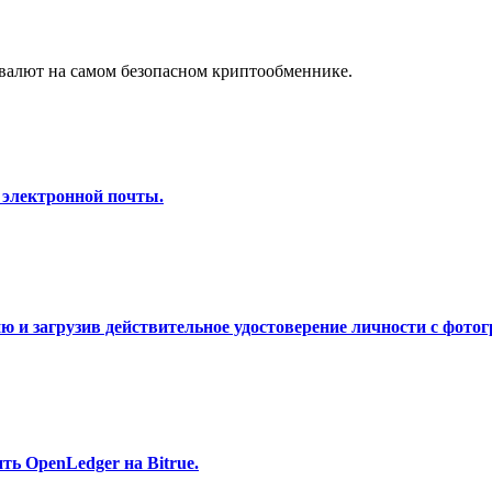
а копи-трейдинг
валют на самом безопасном криптообменнике.
 электронной почты.
 т. д.
 и загрузив действительное удостоверение личности с фотог
ь OpenLedger на Bitrue.