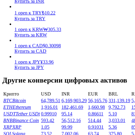
Купить за INR
Заработок
1
open
к
TRY
₺
10.22
Купить за TRY
1
open
к
KRW
₩
305.33
Купить за KRW
1
open
к
CAD
$
0.30098
Купить за CAD
1
open
к
JPY
¥
33.96
Купить за JPY
Силовая свинья
Другие конверсии цифровых активов
Получайте конкурентные награды ежедневно
Крипто
USD
INR
EUR
BRL
R
BTC
Bitcoin
64,789.51
6,169,903.29
56,165.76
331,139.19
5
ETH
Ethereum
1,916.01
182,461.69
1,660.98
9,792.73
1
USDT
Tether USDt
0.99910
95.14
0.86611
5.10
8
BNB
Binance Coin
593.42
56,512.16
514.44
3,033.01
4
XRP
XRP
1.05
99.99
0.91031
5.36
8
SOL
Solana
73.52
7,002.06
63.74
375.80
5