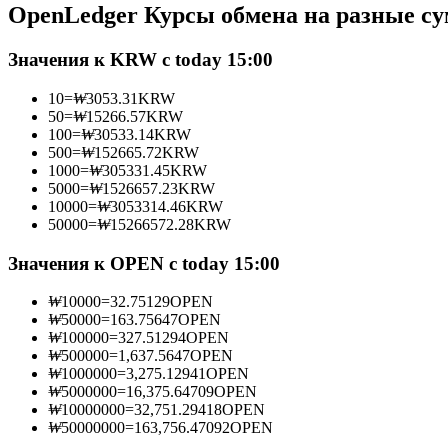
OpenLedger Курсы обмена на разные с
Фьючерсы с использованием USDC в качестве обеспечен
Значения к KRW с today 15:00
10
=
₩
3053.31
KRW
50
=
₩
15266.57
KRW
100
=
₩
30533.14
KRW
500
=
₩
152665.72
KRW
1000
=
₩
305331.45
KRW
5000
=
₩
1526657.23
KRW
10000
=
₩
3053314.46
KRW
50000
=
₩
15266572.28
KRW
Копирование торговли
Присоединяйтесь к лучшим трейдерам
Значения к OPEN с today 15:00
₩
10000
=
32.75129
OPEN
₩
50000
=
163.75647
OPEN
₩
100000
=
327.51294
OPEN
₩
500000
=
1,637.5647
OPEN
₩
1000000
=
3,275.12941
OPEN
₩
5000000
=
16,375.64709
OPEN
₩
10000000
=
32,751.29418
OPEN
₩
50000000
=
163,756.47092
OPEN