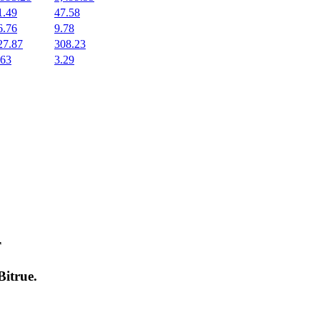
1.49
47.58
6.76
9.78
27.87
308.23
.63
3.29
т
Bitrue
.