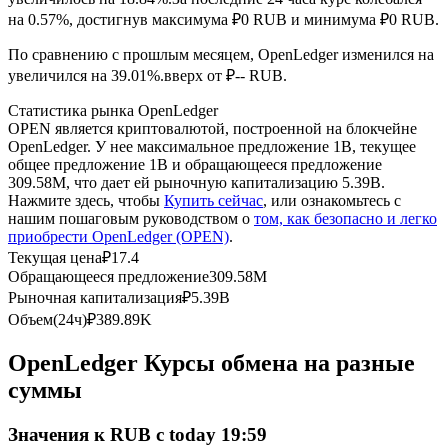
на 0.57%, достигнув максимума ₽0 RUB и минимума ₽0 RUB.
USDC фьючерсы
По сравнению с прошлым месяцем, OpenLedger изменился на
Фьючерсы с использованием USDC в качестве
увеличился на 39.01%.вверх от ₽-- RUB.
обеспечения
Статистика рынка OpenLedger
OPEN является криптовалютой, построенной на блокчейне
OpenLedger. У нее максимальное предложение 1B, текущее
общее предложение 1B и обращающееся предложение
309.58M, что дает ей рыночную капитализацию 5.39B.
Нажмите здесь, чтобы
Купить сейчас
, или ознакомьтесь с
нашим пошаговым руководством о
том, как безопасно и легко
приобрести OpenLedger (OPEN)
.
Текущая цена
₽
17.4
Обращающееся предложение
309.58M
Копирование торговли
Рыночная капитализация
₽
5.39B
Объем(24ч)
₽
389.89K
Присоединяйтесь к лучшим трейдерам
OpenLedger Курсы обмена на разные
суммы
Значения к RUB с today 19:59