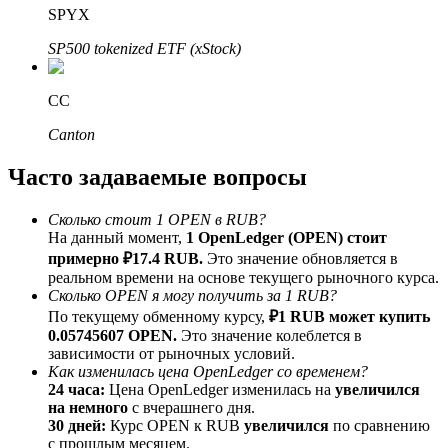
SPYX
До 65% комиссии!
SP500 tokenized ETF (xStock)
CC
Canton
Часто задаваемые вопросы
Сколько стоит 1 OPEN в RUB?
Реферал
На данный момент,
1 OpenLedger (OPEN) стоит
Пригласите друга, чтобы получить денежные
примерно ₽17.4 RUB.
Это значение обновляется в
вознаграждения
реальном времени на основе текущего рыночного курса.
Сколько OPEN я могу получить за 1 RUB?
BTC Welcome Rewards
По текущему обменному курсу,
₽1 RUB может купить
0.05745607 OPEN.
Это значение колеблется в
зависимости от рыночных условий.
Как изменилась цена OpenLedger со временем?
24 часа:
Цена OpenLedger изменилась на
увеличился
на немного
с вчерашнего дня.
30 дней:
Курс OPEN к RUB
увеличился
по сравнению
с прошлым месяцем.