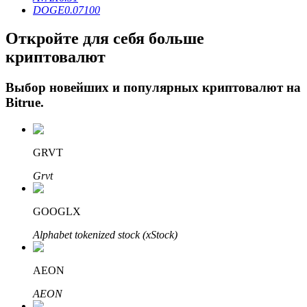
DOGE
0.07100
Откройте для себя больше
криптовалют
Выбор новейших и популярных криптовалют на
Bitrue
.
Авто Инвест
GRVT
Получите долгосрочную прибыль и гибкие проценты
Grvt
GOOGLX
Alphabet tokenized stock (xStock)
AEON
AEON
Изучите стейкинг