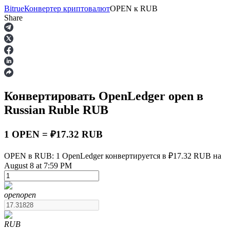
Bitrue
Конвертер криптовалют
OPEN
к
RUB
Share
Фьючерсы
Конвертировать OpenLedger
open
в
Russian Ruble
RUB
1 OPEN = ₽17.32 RUB
OPEN в RUB: 1 OpenLedger конвертируется в ₽17.32 RUB на
USDT-фьючерсы
August 8 at 7:59 PM
Фьючерсы с использованием USDT в качестве
обеспечения
open
open
RUB