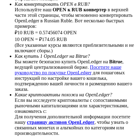
Как конвертировать OPEN в RUB?
Используйте наш
OPEN к RUB конвертер
в верхней
части этой страницы, чтобы мгновенно конвертировать
OpenLedger в Russian Ruble. Вот несколько быстрых
примеров:
BTC Welcome Rewards
₽10 RUB = 0.57456074 OPEN
10 OPEN = ₽174.05 RUB
Deposit & Trade BTC to Share 25000 USDT prize pool!
(Все указанные курсы являются приблизительными и не
включают сборы.)
Как купить 1 OpenLedger на Bitrue?
Вы можете безопасно купить OpenLedger на
Bitrue
,
ведущей централизованной бирже.
Посетите наше
Deposit CASHCAT & Win
руководство по покупке OpenLedger
для пошаговых
Share 500000 CASHCAT prize pool
инструкций по настройке вашего кошелька,
подтверждению вашей личности и размещению вашего
заказа.
Какие криптоактивы похожи на OpenLedger?
Если вы исследуете криптовалюты с сопоставимыми
Exclusive for BitMart Users
рыночными капитализациями или характеристиками,
ознакомьтесь с:
Register & Trade to Win 500,000 USDT
Для получения дополнительной информации посетите
нашу
страницу активов OpenLedger
, чтобы узнать о
связанных монетах и альткойнах по категориям или
производительности.