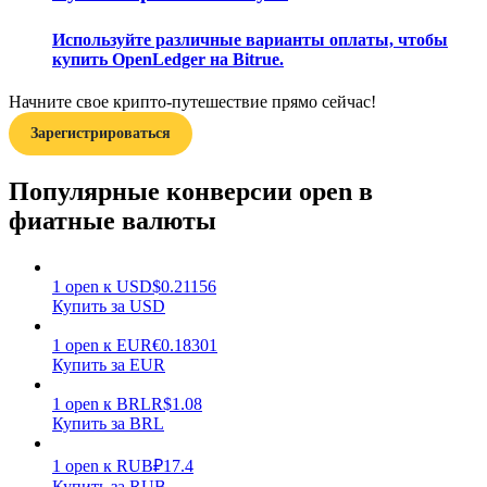
Используйте различные варианты оплаты, чтобы
купить OpenLedger на Bitrue.
Начните свое крипто-путешествие прямо сейчас!
Зарегистрироваться
Заработок
Популярные конверсии open в
фиатные валюты
1
open
к
USD
$
0.21156
Купить за USD
1
open
к
EUR
€
0.18301
Купить за EUR
Силовая свинья
1
open
к
BRL
R$
1.08
Получайте конкурентные награды ежедневно
Купить за BRL
1
open
к
RUB
₽
17.4
Купить за RUB