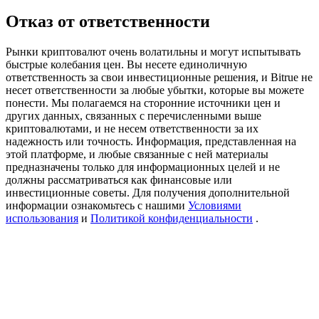
Precious Metals Trading Carnival
Отказ от ответственности
Trade Gold & Silver · 33,333 USDT Bonus
Рынки криптовалют очень волатильны и могут испытывать
быстрые колебания цен. Вы несете единоличную
ответственность за свои инвестиционные решения, и Bitrue не
несет ответственности за любые убытки, которые вы можете
USDT New User Exclusive 10% APR
понести. Мы полагаемся на сторонние источники цен и
других данных, связанных с перечисленными выше
USDT Flexible Staking | Daily Rewards
криптовалютами, и не несем ответственности за их
надежность или точность. Информация, представленная на
этой платформе, и любые связанные с ней материалы
предназначены только для информационных целей и не
BTC New User Exclusive: 6.5% APR
должны рассматриваться как финансовые или
инвестиционные советы. Для получения дополнительной
BTC Flexible Staking | Daily Rewards
информации ознакомьтесь с нашими
Условиями
использования
и
Политикой конфиденциальности
.