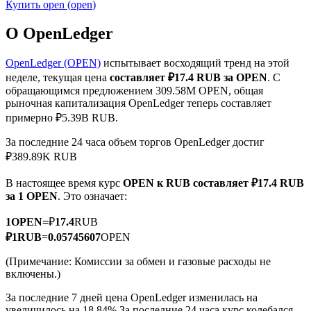
Купить
open
(
open
)
О OpenLedger
OpenLedger (OPEN)
испытывает восходящий тренд на этой
неделе, текущая цена
составляет ₽17.4 RUB за OPEN
. С
Фьючерсы на COIN-M
обращающимся предложением 309.58M OPEN, общая
рыночная капитализация OpenLedger теперь составляет
Криптовалютные фьючерсы
примерно ₽5.39B RUB.
За последние 24 часа объем торгов OpenLedger достиг
₽389.89K RUB
TradFi
В настоящее время курс
OPEN к RUB
составляет ₽17.4 RUB
Деривативы на акции, форекс, драгоценные металлы и
за 1 OPEN
. Это означает:
сырьевые товары
1
OPEN
=
₽
17.4
RUB
₽
1
RUB
=
0.05745607
OPEN
(Примечание: Комиссии за обмен и газовые расходы не
включены.)
За последние 7 дней цена OpenLedger изменилась на
увеличилось на 18.84%.
За последние 24 часа курс колебался