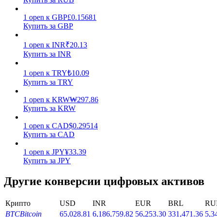
1
open
к
GBP
£
0.15681
Купить за GBP
1
open
к
INR
₹
20.13
Купить за INR
Стейкинг
1
open
к
TRY
₺
10.09
Купить за TRY
Высокая прибыль и мгновенный доступ
1
open
к
KRW
₩
297.86
Купить за KRW
1
open
к
CAD
$
0.29514
Купить за CAD
1
open
к
JPY
¥
33.39
Купить за JPY
Другие конверсии цифровых активов
Launchpool
Гибкая ставка для заработка популярных токенов
Крипто
USD
INR
EUR
BRL
RU
BTC
Bitcoin
65,028.81
6,186,759.82
56,253.30
331,471.36
5,3