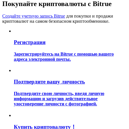
Покупайте криптовалюты с Bitrue
Создайте учетную запись Bitrue
для покупки и продажи
криптовалют на самом безопасном криптообменнике.
Регистрация
Гид
Руководство для начинающих по фьючерсам
Зарегистрируйтесь на Bitrue с помощью вашего
адреса электронной почты.
Подтвердите вашу личность
Подтвердите свою личность, введя личную
информацию и загрузив действительное
удостоверение личности с фотографией.
Торговые стратегии
Узнайте, как оставаться прибыльным
Купить криптовалюту！