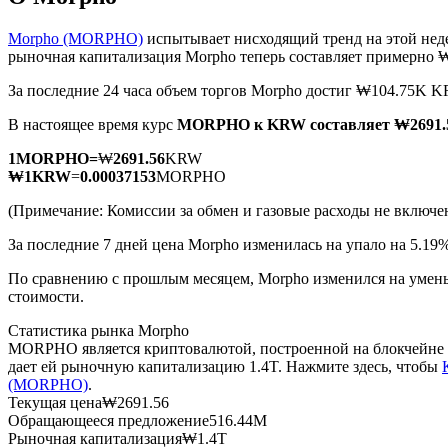
Morpho (MORPHO)
испытывает нисходящий тренд на этой нед
рыночная капитализация Morpho теперь составляет примерно
За последние 24 часа объем торгов Morpho достиг ₩104.75K 
Фьючерсы на COIN-M
В настоящее время курс
MORPHO к KRW
составляет ₩269
Криптовалютные фьючерсы
1
MORPHO
=
₩
2691.56
KRW
₩
1
KRW
=
0.00037153
MORPHO
TradFi
(Примечание: Комиссии за обмен и газовые расходы не включе
Деривативы на акции, форекс, драгоценные металлы и с
За последние 7 дней цена Morpho изменилась на упало на 5.19%
По сравнению с прошлым месяцем, Morpho изменился на умень
стоимости.
Статистика рынка Morpho
MORPHO является криптовалютой, построенной на блокчейне 
дает ей рыночную капитализацию 1.4T. Нажмите здесь, чтобы
(MORPHO)
.
Текущая цена
₩
2691.56
Обращающееся предложение
516.44M
USDC фьючерсы
Рыночная капитализация
₩
1.4T