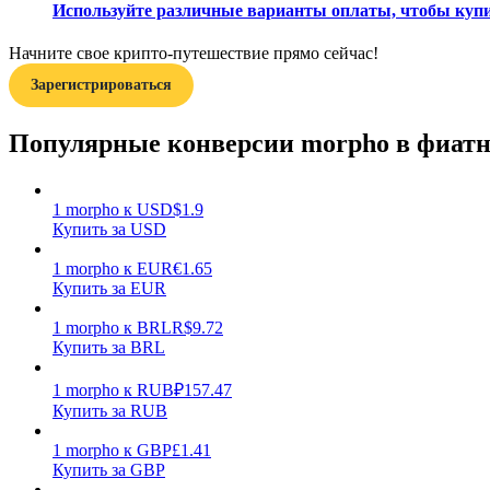
Используйте различные варианты оплаты, чтобы купит
Гид
Начните свое крипто-путешествие прямо сейчас!
Руководство для начинающих по фьючерсам
Зарегистрироваться
Популярные конверсии morpho в фиат
1
morpho
к
USD
$
1.9
Купить за USD
1
morpho
к
EUR
€
1.65
Купить за EUR
Торговые стратегии
1
morpho
к
BRL
R$
9.72
Узнайте, как оставаться прибыльным
Купить за BRL
1
morpho
к
RUB
₽
157.47
Купить за RUB
1
morpho
к
GBP
£
1.41
Купить за GBP