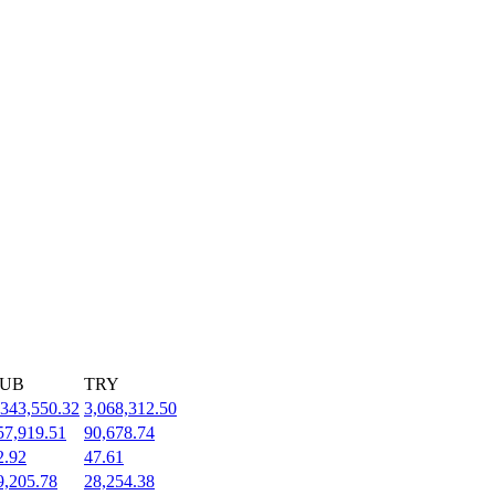
UB
TRY
,343,550.32
3,068,312.50
57,919.51
90,678.74
2.92
47.61
9,205.78
28,254.38