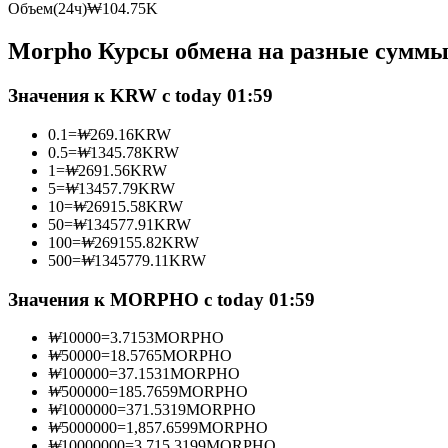
Объем(24ч)
₩
104.75K
Фьючерсы с использованием USDC в качестве обеспечен
Morpho Курсы обмена на разные сумм
Значения к KRW с today 01:59
0.1
=
₩
269.16
KRW
0.5
=
₩
1345.78
KRW
1
=
₩
2691.56
KRW
5
=
₩
13457.79
KRW
10
=
₩
26915.58
KRW
50
=
₩
134577.91
KRW
Копирование торговли
100
=
₩
269155.82
KRW
Присоединяйтесь к лучшим трейдерам
500
=
₩
1345779.11
KRW
Значения к MORPHO с today 01:59
₩
10000
=
3.7153
MORPHO
₩
50000
=
18.5765
MORPHO
₩
100000
=
37.1531
MORPHO
₩
500000
=
185.7659
MORPHO
₩
1000000
=
371.5319
MORPHO
₩
5000000
=
1,857.6599
MORPHO
₩
10000000
=
3,715.3199
MORPHO