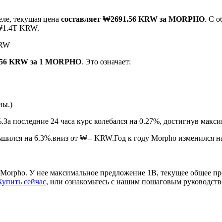
еле, текущая цена
составляет ₩2691.56 KRW за MORPHO
. С 
 ₩1.4T KRW.
KRW
1.56 KRW за 1 MORPHO
. Это означает:
ны.)
ырьевые товары
.
За последние 24 часа курс колебался на 0.27%, достигнув м
шился на 6.3%.вниз от ₩-- KRW.
Год к году Morpho изменился н
Morpho. У нее максимальное предложение 1B, текущее общее п
Купить сейчас
, или ознакомьтесь с нашим пошаговым руководст