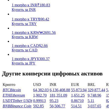
1
morpho
к
INR
₹
180.83
Заработок
Купить за INR
1
morpho
к
TRY
₺
90.42
Купить за TRY
1
morpho
к
KRW
₩
2691.56
Купить за KRW
1
morpho
к
CAD
$
2.66
Купить за CAD
1
morpho
к
JPY
¥
300.37
Силовая свинья
Купить за JPY
Получайте конкурентные награды ежедневно
Другие конверсии цифровых активов
Крипто
USD
INR
EUR
BRL
R
BTC
Bitcoin
64,382.03
6,136,408.88
55,873.94
329,877.44
5
ETH
Ethereum
1,902.70
181,351.09
1,651.25
9,748.96
1
USDT
Tether USDt
0.99913
95.23
0.86710
5.11
8
BNB
Binance Coin
592.85
56,506.77
514.51
3,037.65
4