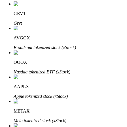
GRVT
Блокировки BTR
Grvt
Эксклюзивные инвестиции для владельцев BTR
AVGOX
Broadcom tokenized stock (xStock)
QQQX
Nasdaq tokenized ETF (xStock)
Кредиты
AAPLX
Сервис заимствований, обеспеченных криптовалютой
Apple tokenized stock (xStock)
METAX
Meta tokenized stock (xStock)