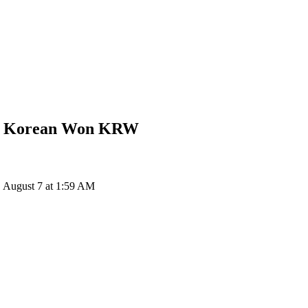
h Korean Won
KRW
ugust 7 at 1:59 AM
ия