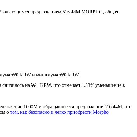
обращающимся предложением 516.44M MORPHO, общая
аксимума ₩0 KRW и минимума ₩0 KRW.
а снизилось на ₩-- KRW, что отмечает 1.33% уменьшение в
редложение 1000M и обращающееся предложение 516.44M, что
вом о
том, как безопасно и легко приобрести Morpho