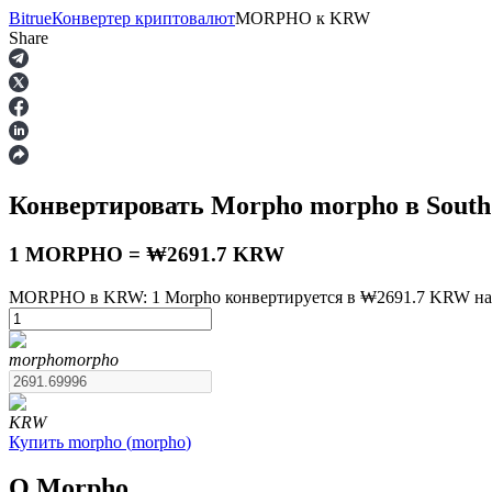
Bitrue
Конвертер криптовалют
MORPHO
к
KRW
Share
Фьючерсы
Конвертировать Morpho
morpho
в Sout
1 MORPHO = ₩2691.7 KRW
MORPHO в KRW: 1 Morpho конвертируется в ₩2691.7 KRW на A
USDT-фьючерсы
morpho
morpho
Фьючерсы с использованием USDT в качестве обеспечен
KRW
Купить
morpho
(
morpho
)
О Morpho