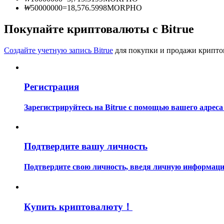
Станьте копи-трейдером
₩
50000000
=
18,576.5998
MORPHO
Наслаждайтесь распределением прибыли и комиссиями з
Покупайте криптовалюты с Bitrue
Создайте учетную запись Bitrue
для покупки и продажи крипто
Регистрация
Зарегистрируйтесь на Bitrue с помощью вашего адреса
Информация
Анализ больших данных, включая торговую информацию и
Подтвердите вашу личность
Подтвердите свою личность, введя личную информацию
Купить криптовалюту！