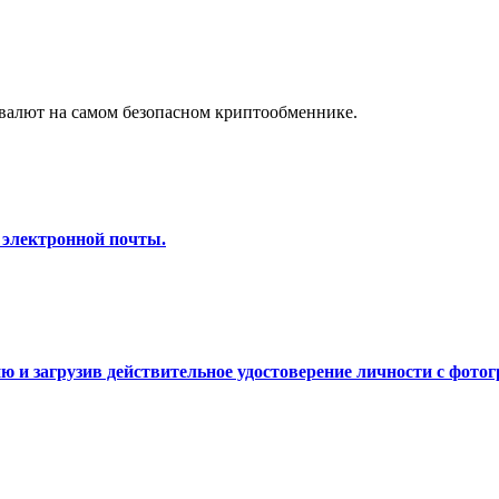
а копи-трейдинг
валют на самом безопасном криптообменнике.
 электронной почты.
 т. д.
 и загрузив действительное удостоверение личности с фотог