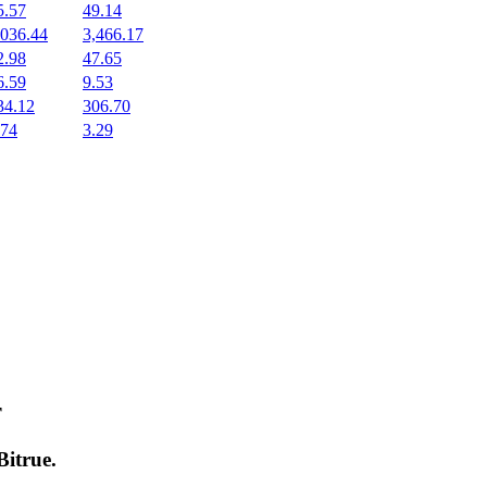
5.57
49.14
,036.44
3,466.17
2.98
47.65
6.59
9.53
34.12
306.70
.74
3.29
т
Bitrue
.