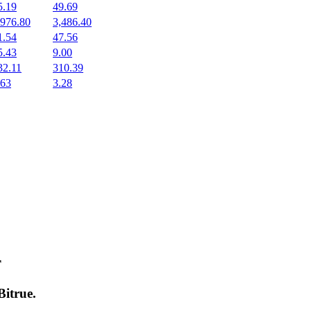
5.19
49.69
,976.80
3,486.40
1.54
47.56
5.43
9.00
32.11
310.39
.63
3.28
т
Bitrue
.