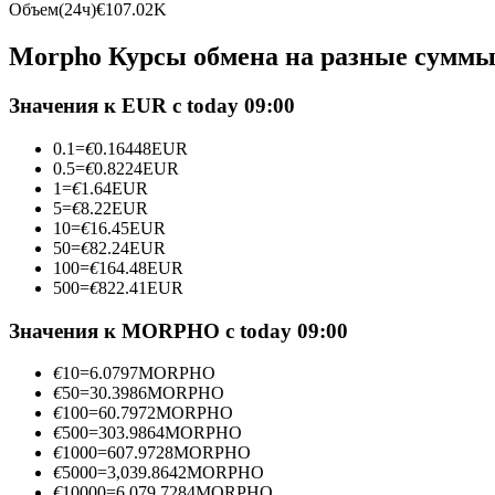
Объем(24ч)
€
107.02K
Фьючерсы с использованием USDC в качестве обеспечен
Morpho Курсы обмена на разные сумм
Значения к EUR с today 09:00
0.1
=
€
0.16448
EUR
0.5
=
€
0.8224
EUR
1
=
€
1.64
EUR
5
=
€
8.22
EUR
10
=
€
16.45
EUR
50
=
€
82.24
EUR
Копирование торговли
100
=
€
164.48
EUR
Присоединяйтесь к лучшим трейдерам
500
=
€
822.41
EUR
Значения к MORPHO с today 09:00
€
10
=
6.0797
MORPHO
€
50
=
30.3986
MORPHO
€
100
=
60.7972
MORPHO
€
500
=
303.9864
MORPHO
€
1000
=
607.9728
MORPHO
€
5000
=
3,039.8642
MORPHO
€
10000
=
6,079.7284
MORPHO