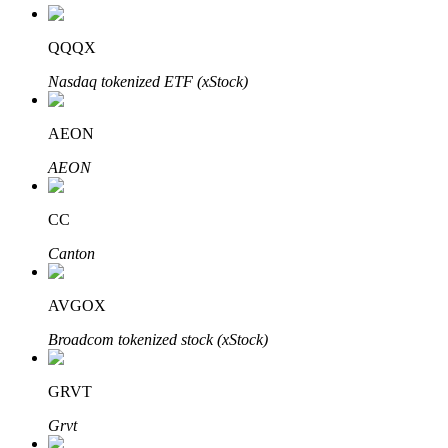
QQQX
Блокировки BTR
Nasdaq tokenized ETF (xStock)
Эксклюзивные инвестиции для владельцев BTR
AEON
AEON
CC
Canton
Кредиты
AVGOX
Сервис заимствований, обеспеченных криптовалютой
Broadcom tokenized stock (xStock)
GRVT
Grvt