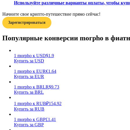
Используйте различные варианты оплаты, чтобы купит
Гид
Начните свое крипто-путешествие прямо сейчас!
Руководство для начинающих по фьючерсам
Зарегистрироваться
Популярные конверсии morpho в фиат
1
morpho
к
USD
$
1.9
Купить за USD
1
morpho
к
EUR
€
1.64
Купить за EUR
Торговые стратегии
1
morpho
к
BRL
R$
9.73
Узнайте, как оставаться прибыльным
Купить за BRL
1
morpho
к
RUB
₽
154.92
Купить за RUB
1
morpho
к
GBP
£
1.41
Купить за GBP