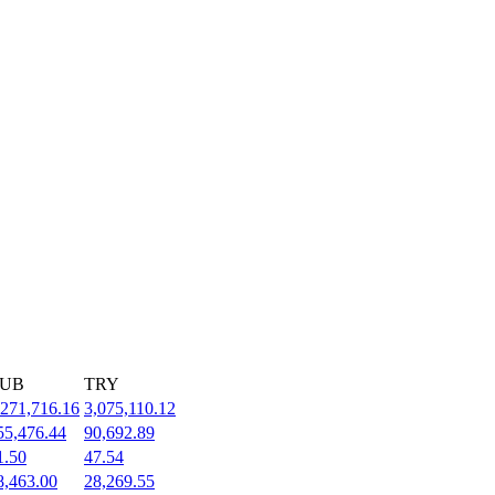
UB
TRY
,271,716.16
3,075,110.12
55,476.44
90,692.89
1.50
47.54
8,463.00
28,269.55