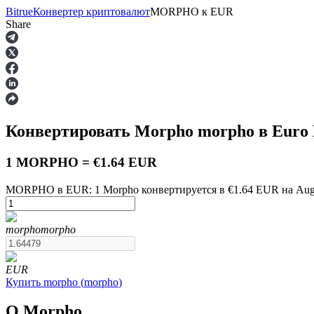
Bitrue
Конвертер криптовалют
MORPHO
к
EUR
Share
Фьючерсы
Конвертировать Morpho
morpho
в Euro
1 MORPHO = €1.64 EUR
MORPHO в EUR: 1 Morpho конвертируется в €1.64 EUR на Augu
USDT-фьючерсы
morpho
morpho
Фьючерсы с использованием USDT в качестве обеспечен
EUR
Купить
morpho
(
morpho
)
О Morpho