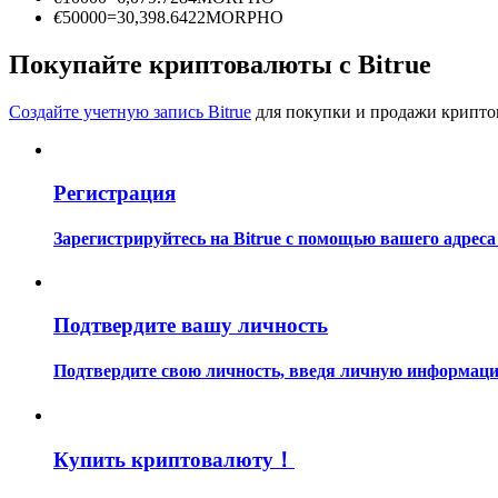
Станьте копи-трейдером
€
50000
=
30,398.6422
MORPHO
Наслаждайтесь распределением прибыли и комиссиями з
Покупайте криптовалюты с Bitrue
Создайте учетную запись Bitrue
для покупки и продажи крипто
Регистрация
Зарегистрируйтесь на Bitrue с помощью вашего адреса
Информация
Анализ больших данных, включая торговую информацию и
Подтвердите вашу личность
Подтвердите свою личность, введя личную информацию
Купить криптовалюту！