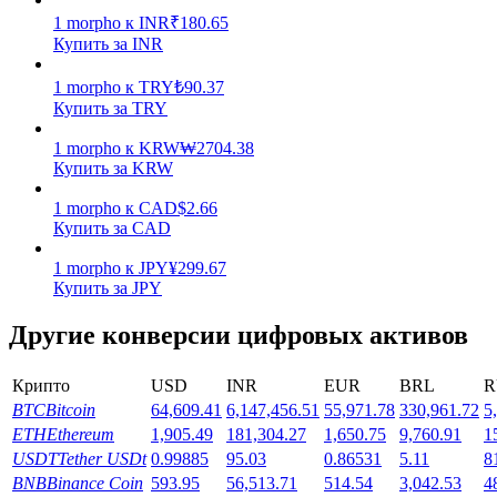
1
morpho
к
INR
₹
180.65
Заработок
Купить за INR
1
morpho
к
TRY
₺
90.37
Купить за TRY
1
morpho
к
KRW
₩
2704.38
Купить за KRW
1
morpho
к
CAD
$
2.66
Купить за CAD
1
morpho
к
JPY
¥
299.67
Силовая свинья
Купить за JPY
Получайте конкурентные награды ежедневно
Другие конверсии цифровых активов
Крипто
USD
INR
EUR
BRL
R
BTC
Bitcoin
64,609.41
6,147,456.51
55,971.78
330,961.72
5
ETH
Ethereum
1,905.49
181,304.27
1,650.75
9,760.91
1
USDT
Tether USDt
0.99885
95.03
0.86531
5.11
8
BNB
Binance Coin
593.95
56,513.71
514.54
3,042.53
4