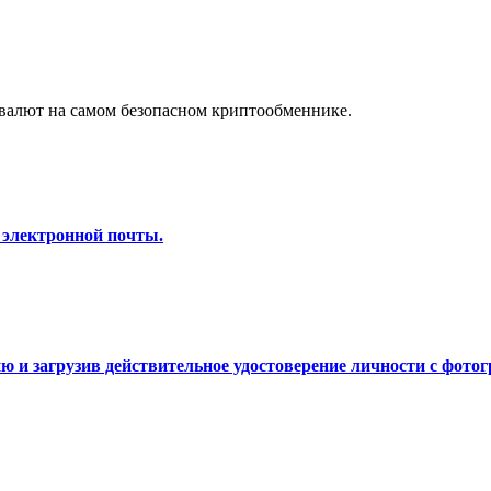
а копи-трейдинг
валют на самом безопасном криптообменнике.
 электронной почты.
 т. д.
 и загрузив действительное удостоверение личности с фотог