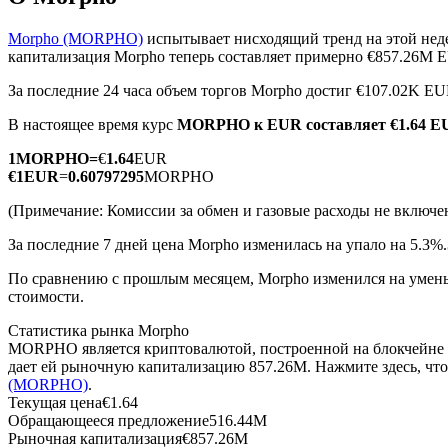
Morpho (MORPHO)
испытывает нисходящий тренд на этой нед
капитализация Morpho теперь составляет примерно €857.26M 
За последние 24 часа объем торгов Morpho достиг €107.02K E
Фьючерсы на COIN-M
В настоящее время курс
MORPHO к EUR
составляет €1.64 
Криптовалютные фьючерсы
1
MORPHO
=
€
1.64
EUR
€
1
EUR
=
0.60797295
MORPHO
TradFi
(Примечание: Комиссии за обмен и газовые расходы не включе
Деривативы на акции, форекс, драгоценные металлы и с
За последние 7 дней цена Morpho изменилась на упало на 5.3%.
По сравнению с прошлым месяцем, Morpho изменился на умень
стоимости.
Статистика рынка Morpho
MORPHO является криптовалютой, построенной на блокчейне 
дает ей рыночную капитализацию 857.26M. Нажмите здесь, чт
(MORPHO)
.
Текущая цена
€
1.64
Обращающееся предложение
516.44M
USDC фьючерсы
Рыночная капитализация
€
857.26M