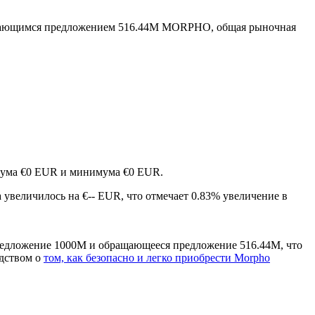
щающимся предложением 516.44M MORPHO, общая рыночная
симума €0 EUR и минимума €0 EUR.
 увеличилось на €-- EUR, что отмечает 0.83% увеличение в
редложение 1000M и обращающееся предложение 516.44M, что
одством о
том, как безопасно и легко приобрести Morpho