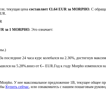
еле, текущая цена
составляет €1.64 EUR за MORPHO
. С обра
EUR.
UR
EUR за 1 MORPHO
. Это означает:
ны.)
ырьевые товары
За последние 24 часа курс колебался на 2.36%, достигнув мак
шился на 5.28%.вниз от €-- EUR.
Год к году Morpho изменился на
Morpho. У нее максимальное предложение 1B, текущее общее п
обы
Купить сейчас
, или ознакомьтесь с нашим пошаговым руков