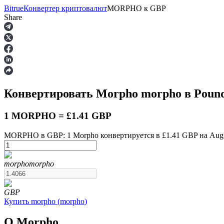
Bitrue
Конвертер криптовалют
MORPHO
к
GBP
Share
Фьючерсы
Конвертировать Morpho
morpho
в Pound
1 MORPHO = £1.41 GBP
MORPHO в GBP: 1 Morpho конвертируется в £1.41 GBP на Augus
USDT-фьючерсы
morpho
morpho
Фьючерсы с использованием USDT в качестве обеспечен
GBP
Купить
morpho
(
morpho
)
О Morpho