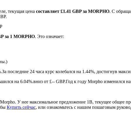
еле, текущая цена
составляет £1.41 GBP за MORPHO
. С обращ
GBP.
BP
GBP за 1 MORPHO
. Это означает:
ны.)
ырьевые товары
.
За последние 24 часа курс колебался на 1.44%, достигнув мак
ился на 6.04%.вниз от £-- GBP.
Год к году Morpho изменился на
Morpho. У нее максимальное предложение 1B, текущее общее п
обы
Купить сейчас
, или ознакомьтесь с нашим пошаговым руков