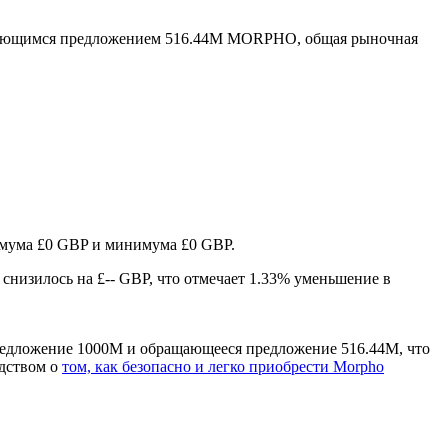
ающимся предложением 516.44M MORPHO, общая рыночная
симума £0 GBP и минимума £0 GBP.
 снизилось на £-- GBP, что отмечает 1.33% уменьшение в
редложение 1000M и обращающееся предложение 516.44M, что
одством о
том, как безопасно и легко приобрести Morpho