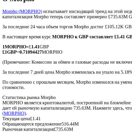
Morpho (MORPHO)
испытывает нисходящий тренд на этой нед
капитализация Morpho теперь составляет примерно £735.63M 
За последние 24 часа объем торгов Morpho достиг £105.12K G
Фьючерсы на COIN-M
В настоящее время курс
MORPHO к GBP
составляет £1.41 
Криптовалютные фьючерсы
1
MORPHO
=
£
1.41
GBP
£
1
GBP
=
0.71094427
MORPHO
TradFi
(Примечание: Комиссии за обмен и газовые расходы не включе
Деривативы на акции, форекс, драгоценные металлы и с
За последние 7 дней цена Morpho изменилась на упало на 5.18%
По сравнению с прошлым месяцем, Morpho изменился на уменьш
стоимости.
Статистика рынка Morpho
MORPHO является криптовалютой, построенной на блокчейне 
дает ей рыночную капитализацию 735.63M. Нажмите здесь, чт
(MORPHO)
.
Текущая цена
£
1.41
Обращающееся предложение
516.44M
USDC фьючерсы
Рыночная капитализация
£
735.63M