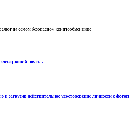
а копи-трейдинг
валют на самом безопасном криптообменнике.
 электронной почты.
 т. д.
 и загрузив действительное удостоверение личности с фотог