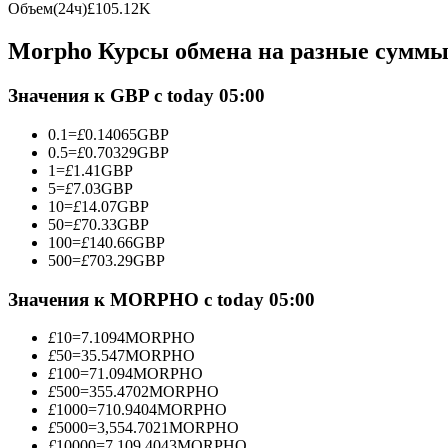
Объем(24ч)
£
105.12K
Фьючерсы с использованием USDC в качестве обеспечен
Morpho Курсы обмена на разные сумм
Значения к GBP с today 05:00
0.1
=
£
0.14065
GBP
0.5
=
£
0.70329
GBP
1
=
£
1.41
GBP
5
=
£
7.03
GBP
10
=
£
14.07
GBP
50
=
£
70.33
GBP
Копирование торговли
100
=
£
140.66
GBP
Присоединяйтесь к лучшим трейдерам
500
=
£
703.29
GBP
Значения к MORPHO с today 05:00
£
10
=
7.1094
MORPHO
£
50
=
35.547
MORPHO
£
100
=
71.094
MORPHO
£
500
=
355.4702
MORPHO
£
1000
=
710.9404
MORPHO
£
5000
=
3,554.7021
MORPHO
£
10000
=
7,109.4043
MORPHO