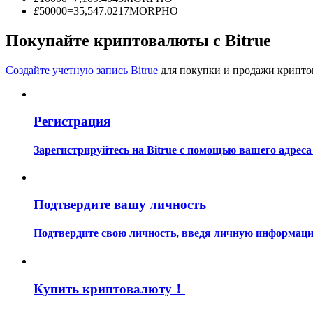
Станьте копи-трейдером
£
50000
=
35,547.0217
MORPHO
Наслаждайтесь распределением прибыли и комиссиями з
Покупайте криптовалюты с Bitrue
Создайте учетную запись Bitrue
для покупки и продажи крипто
Регистрация
Зарегистрируйтесь на Bitrue с помощью вашего адреса
Информация
Анализ больших данных, включая торговую информацию и
Подтвердите вашу личность
Подтвердите свою личность, введя личную информацию
Купить криптовалюту！