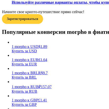
Используйте различные варианты оплаты, чтобы купит
Гид
Начните свое крипто-путешествие прямо сейчас!
Руководство для начинающих по фьючерсам
Зарегистрироваться
Популярные конверсии morpho в фиат
1
morpho
к
USD
$
1.89
Купить за USD
1
morpho
к
EUR
€
1.64
Купить за EUR
Торговые стратегии
1
morpho
к
BRL
R$
9.7
Узнайте, как оставаться прибыльным
Купить за BRL
1
morpho
к
RUB
₽
157.07
Купить за RUB
1
morpho
к
GBP
£
1.41
Купить за GBP