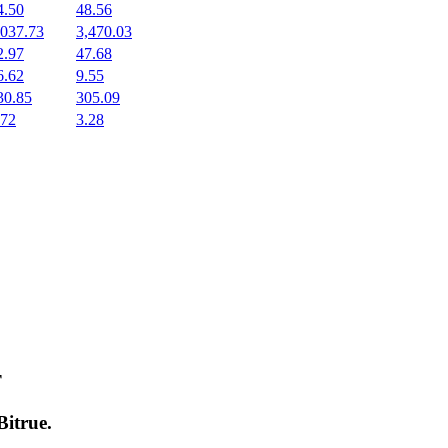
4.50
48.56
,037.73
3,470.03
2.97
47.68
6.62
9.55
30.85
305.09
.72
3.28
т
Bitrue
.