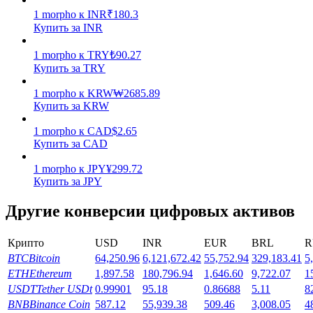
1
morpho
к
INR
₹
180.3
Заработок
Купить за INR
1
morpho
к
TRY
₺
90.27
Купить за TRY
1
morpho
к
KRW
₩
2685.89
Купить за KRW
1
morpho
к
CAD
$
2.65
Купить за CAD
1
morpho
к
JPY
¥
299.72
Силовая свинья
Купить за JPY
Получайте конкурентные награды ежедневно
Другие конверсии цифровых активов
Крипто
USD
INR
EUR
BRL
R
BTC
Bitcoin
64,250.96
6,121,672.42
55,752.94
329,183.41
5
ETH
Ethereum
1,897.58
180,796.94
1,646.60
9,722.07
1
USDT
Tether USDt
0.99901
95.18
0.86688
5.11
8
BNB
Binance Coin
587.12
55,939.38
509.46
3,008.05
4