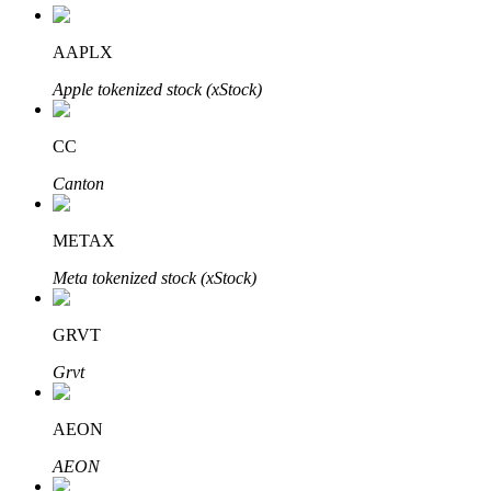
AAPLX
Блокировки BTR
Apple tokenized stock (xStock)
Эксклюзивные инвестиции для владельцев BTR
CC
Canton
METAX
Meta tokenized stock (xStock)
Кредиты
GRVT
Сервис заимствований, обеспеченных криптовалютой
Grvt
AEON
AEON