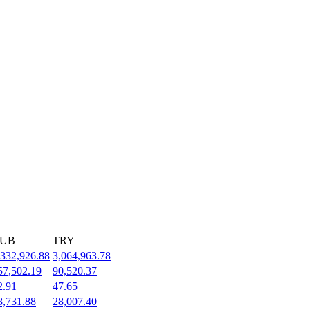
UB
TRY
,332,926.88
3,064,963.78
57,502.19
90,520.37
2.91
47.65
8,731.88
28,007.40