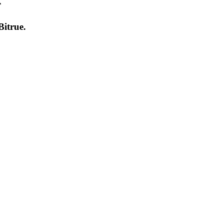
т
Bitrue
.