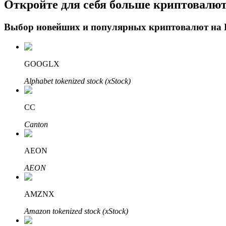
Откройте для себя больше криптовалю
Выбор новейших и популярных криптовалют на
Блокировки BTR
Эксклюзивные инвестиции для владельцев BTR
GOOGLX
Alphabet tokenized stock (xStock)
CC
Canton
AEON
Кредиты
AEON
Сервис заимствований, обеспеченных криптовалютой
AMZNX
Amazon tokenized stock (xStock)