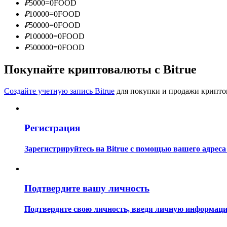
₽
5000
=
0
FOOD
Станьте копи-трейдером
₽
10000
=
0
FOOD
Наслаждайтесь распределением прибыли и комиссиями з
₽
50000
=
0
FOOD
₽
100000
=
0
FOOD
₽
500000
=
0
FOOD
Покупайте криптовалюты с Bitrue
Создайте учетную запись Bitrue
для покупки и продажи крипто
Регистрация
Информация
Анализ больших данных, включая торговую информацию и
Зарегистрируйтесь на Bitrue с помощью вашего адреса
Подтвердите вашу личность
Подтвердите свою личность, введя личную информацию