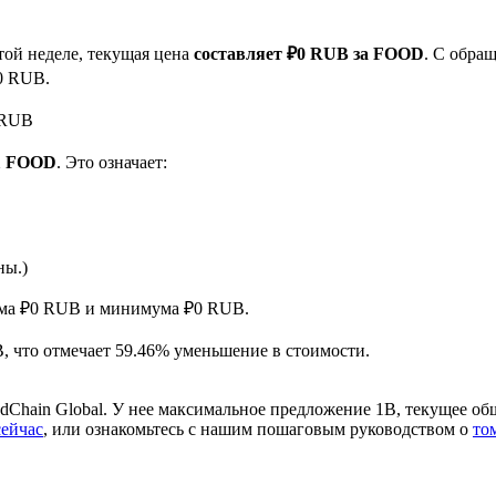
той неделе, текущая цена
составляет ₽0 RUB за FOOD
. С обра
₽0 RUB.
0 RUB
 1 FOOD
. Это означает:
ырьевые товары
ны.)
мума ₽0 RUB и минимума ₽0 RUB.
B, что отмечает 59.46% уменьшение в стоимости.
Chain Global. У нее максимальное предложение 1B, текущее об
сейчас
, или ознакомьтесь с нашим пошаговым руководством о
то