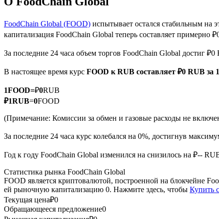
О FoodChain Global
FoodChain Global (FOOD)
испытывает остался стабильным на э
капитализация FoodChain Global теперь составляет примерно 
Фьючерсы на COIN-M
За последние 24 часа объем торгов FoodChain Global достиг ₽
Криптовалютные фьючерсы
В настоящее время курс
FOOD к RUB
составляет ₽0 RUB за
1
FOOD
=
₽
0
RUB
TradFi
₽
1
RUB
=
0
FOOD
Деривативы на акции, форекс, драгоценные металлы и с
(Примечание: Комиссии за обмен и газовые расходы не включе
За последние 24 часа курс колебался на 0%, достигнув макси
Год к году FoodChain Global изменился на снизилось на ₽-- RU
Статистика рынка FoodChain Global
FOOD является криптовалютой, построенной на блокчейне Food
ей рыночную капитализацию 0. Нажмите здесь, чтобы
Купить 
Текущая цена
₽
0
Обращающееся предложение
0
USDC фьючерсы