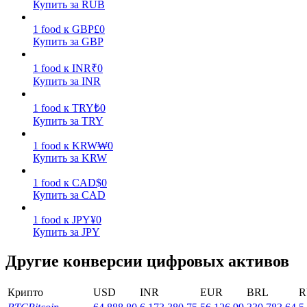
Купить за RUB
Заработок
1
food
к
GBP
£
0
Купить за GBP
1
food
к
INR
₹
0
Купить за INR
1
food
к
TRY
₺
0
Купить за TRY
1
food
к
KRW
₩
0
Купить за KRW
Силовая свинья
1
food
к
CAD
$
0
Получайте конкурентные награды ежедневно
Купить за CAD
1
food
к
JPY
¥
0
Купить за JPY
Другие конверсии цифровых активов
Крипто
USD
INR
EUR
BRL
R