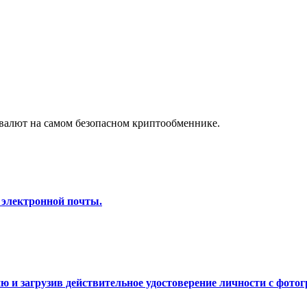
а копи-трейдинг
валют на самом безопасном криптообменнике.
 т. д.
 электронной почты.
 и загрузив действительное удостоверение личности с фотог