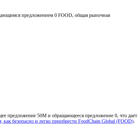
щающимся предложением 0 FOOD, общая рыночная
щее предложение 50M и обращающееся предложение 0, что дает
м, как безопасно и легко приобрести FoodChain Global (FOOD)
.