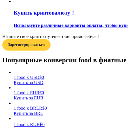
Купить криптовалюту！
Гид
Руководство для начинающих по фьючерсам
Используйте различные варианты оплаты, чтобы купит
Начните свое крипто-путешествие прямо сейчас!
Зарегистрироваться
Популярные конверсии food в фиатные
1
food
к
USD
$
0
Торговые стратегии
Купить за USD
Узнайте, как оставаться прибыльным
1
food
к
EUR
€
0
Купить за EUR
1
food
к
BRL
R$
0
Купить за BRL
1
food
к
RUB
₽
0