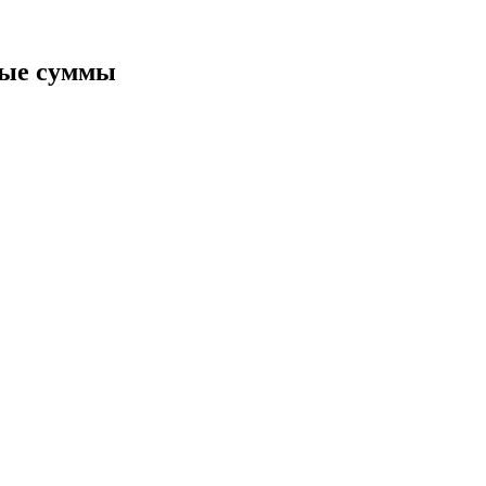
ия
ные суммы