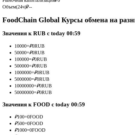
Рыночная капитализация
₽
0
Фьючерсы с использованием USDC в качестве обеспечен
Объем(24ч)
₽
--
FoodChain Global Курсы обмена на раз
Значения к RUB с today 00:59
10000
=
₽
0
RUB
50000
=
₽
0
RUB
100000
=
₽
0
RUB
500000
=
₽
0
RUB
Копирование торговли
1000000
=
₽
0
RUB
Присоединяйтесь к лучшим трейдерам
5000000
=
₽
0
RUB
10000000
=
₽
0
RUB
50000000
=
₽
0
RUB
Значения к FOOD с today 00:59
₽
100
=
0
FOOD
₽
500
=
0
FOOD
₽
1000
=
0
FOOD