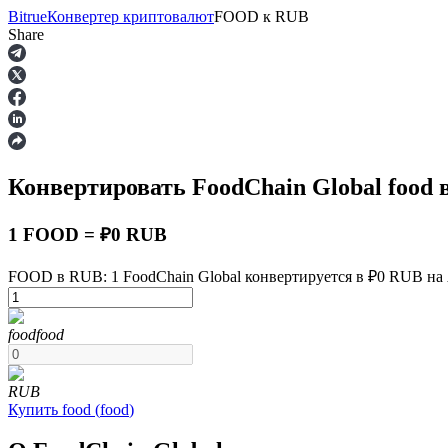
Bitrue
Конвертер криптовалют
FOOD
к
RUB
Share
Фьючерсы
Конвертировать FoodChain Global
food
в
1 FOOD = ₽0 RUB
FOOD в RUB: 1 FoodChain Global конвертируется в ₽0 RUB на A
USDT-фьючерсы
food
food
Фьючерсы с использованием USDT в качестве обеспечен
RUB
Купить
food
(
food
)