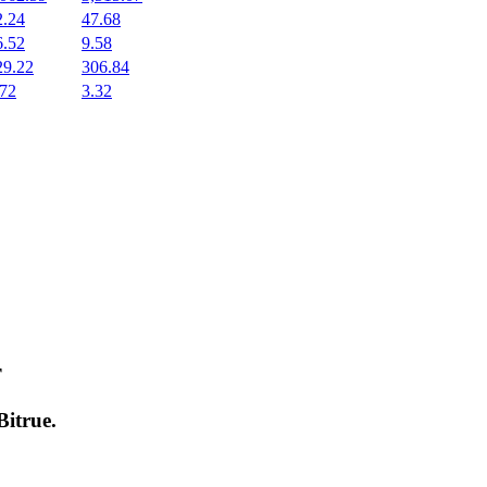
2.24
47.68
6.52
9.58
29.22
306.84
.72
3.32
т
Bitrue
.