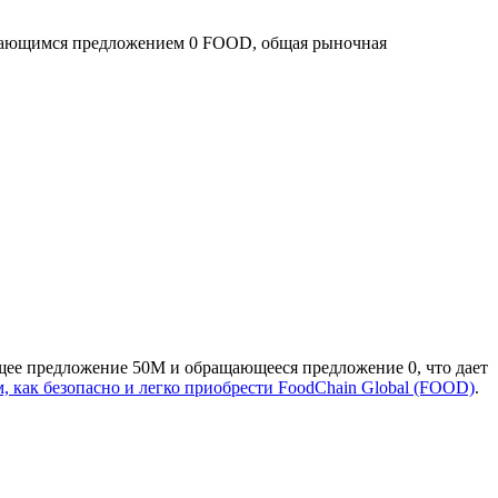
щающимся предложением 0 FOOD, общая рыночная
щее предложение 50M и обращающееся предложение 0, что дает
м, как безопасно и легко приобрести FoodChain Global (FOOD)
.