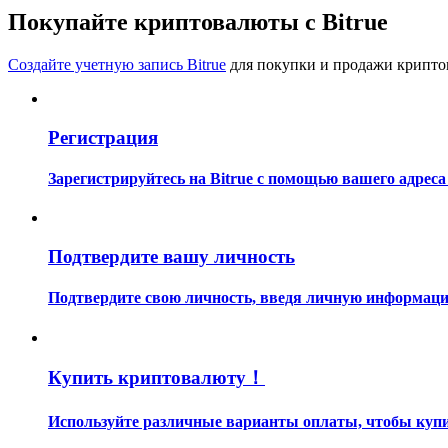
Станьте копи-трейдером
Покупайте криптовалюты с Bitrue
Наслаждайтесь распределением прибыли и комиссиями з
Создайте учетную запись Bitrue
для покупки и продажи крипто
Регистрация
Зарегистрируйтесь на Bitrue с помощью вашего адреса
Информация
Подтвердите вашу личность
Анализ больших данных, включая торговую информацию и
Подтвердите свою личность, введя личную информацию
Купить криптовалюту！
Используйте различные варианты оплаты, чтобы купит