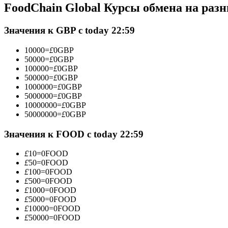
FoodChain Global Курсы обмена на раз
Фьючерсы с использованием USDC в качестве обеспечен
Значения к GBP с today 22:59
10000
=
£
0
GBP
50000
=
£
0
GBP
100000
=
£
0
GBP
500000
=
£
0
GBP
1000000
=
£
0
GBP
5000000
=
£
0
GBP
10000000
=
£
0
GBP
50000000
=
£
0
GBP
Копирование торговли
Присоединяйтесь к лучшим трейдерам
Значения к FOOD с today 22:59
£
10
=
0
FOOD
£
50
=
0
FOOD
£
100
=
0
FOOD
£
500
=
0
FOOD
£
1000
=
0
FOOD
£
5000
=
0
FOOD
£
10000
=
0
FOOD
£
50000
=
0
FOOD