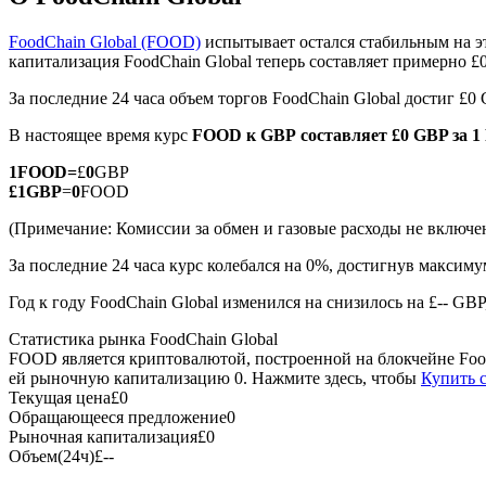
FoodChain Global (FOOD)
испытывает остался стабильным на э
капитализация FoodChain Global теперь составляет примерно £
За последние 24 часа объем торгов FoodChain Global достиг £0
Фьючерсы на COIN-M
В настоящее время курс
FOOD к GBP
составляет £0 GBP за 
Криптовалютные фьючерсы
1
FOOD
=
£
0
GBP
£
1
GBP
=
0
FOOD
TradFi
(Примечание: Комиссии за обмен и газовые расходы не включе
Деривативы на акции, форекс, драгоценные металлы и с
За последние 24 часа курс колебался на 0%, достигнув максим
Год к году FoodChain Global изменился на снизилось на £-- GB
Статистика рынка FoodChain Global
FOOD является криптовалютой, построенной на блокчейне Food
ей рыночную капитализацию 0. Нажмите здесь, чтобы
Купить 
Текущая цена
£
0
Обращающееся предложение
0
Рыночная капитализация
£
0
Объем(24ч)
£
--
USDC фьючерсы