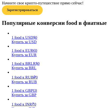
Начните свое крипто-путешествие прямо сейчас!
Зарегистрироваться
Гид
Руководство для начинающих по фьючерсам
Популярные конверсии food в фиатные
1
food
к
USD
$
0
Купить за USD
1
food
к
EUR
€
0
Купить за EUR
1
food
к
BRL
R$
0
Купить за BRL
Торговые стратегии
Узнайте, как оставаться прибыльным
1
food
к
RUB
₽
0
Купить за RUB
1
food
к
GBP
£
0
Купить за GBP
1
food
к
INR
₹
0