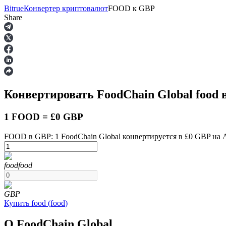
Bitrue
Конвертер криптовалют
FOOD
к
GBP
Share
Фьючерсы
Конвертировать FoodChain Global
food
в
1 FOOD = £0 GBP
FOOD в GBP: 1 FoodChain Global конвертируется в £0 GBP на A
USDT-фьючерсы
food
food
Фьючерсы с использованием USDT в качестве обеспечен
GBP
Купить
food
(
food
)
О FoodChain Global