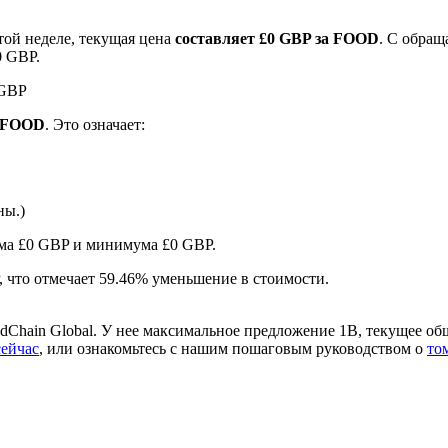
той неделе, текущая цена
составляет £0 GBP за FOOD
. С обра
0 GBP.
 GBP
1 FOOD
. Это означает:
ны.)
ырьевые товары
ума £0 GBP и минимума £0 GBP.
P, что отмечает 59.46% уменьшение в стоимости.
Chain Global. У нее максимальное предложение 1B, текущее об
сейчас
, или ознакомьтесь с нашим пошаговым руководством о
то