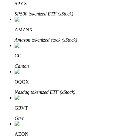
SPYX
SP500 tokenized ETF (xStock)
Блокировки BTR
Эксклюзивные инвестиции для владельцев BTR
AMZNX
Amazon tokenized stock (xStock)
CC
Canton
QQQX
Кредиты
Nasdaq tokenized ETF (xStock)
Сервис заимствований, обеспеченных криптовалютой
GRVT
Grvt
AEON