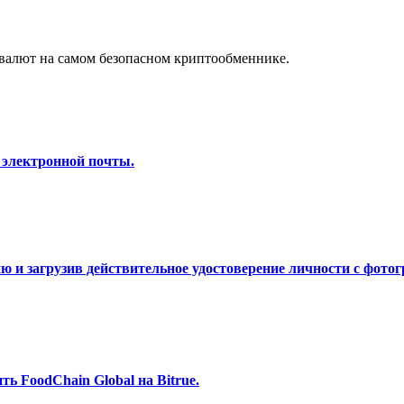
а копи-трейдинг
валют на самом безопасном криптообменнике.
 электронной почты.
 т. д.
 и загрузив действительное удостоверение личности с фотог
ь FoodChain Global на Bitrue.