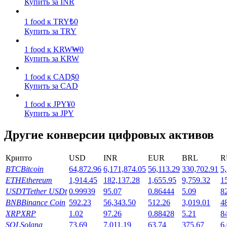
Купить за INR
Заработок
1
food
к
TRY
₺
0
Купить за TRY
1
food
к
KRW
₩
0
Купить за KRW
1
food
к
CAD
$
0
Купить за CAD
1
food
к
JPY
¥
0
Купить за JPY
Силовая свинья
Другие конверсии цифровых активов
Получайте конкурентные награды ежедневно
Крипто
USD
INR
EUR
BRL
R
BTC
Bitcoin
64,872.96
6,171,874.05
56,113.29
330,702.91
5
ETH
Ethereum
1,914.45
182,137.28
1,655.95
9,759.32
1
USDT
Tether USDt
0.99939
95.07
0.86444
5.09
8
BNB
Binance Coin
592.23
56,343.50
512.26
3,019.01
4
XRP
XRP
1.02
97.26
0.88428
5.21
8
SOL
Solana
73.69
7,011.19
63.74
375.67
6