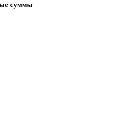
ные суммы
ия