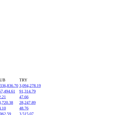
UB
TRY
,336,836.70
3,094,278.19
57,494.61
91,314.79
2.21
47.66
8,720.38
28,247.89
4.10
48.76
,062.59
3,515.07