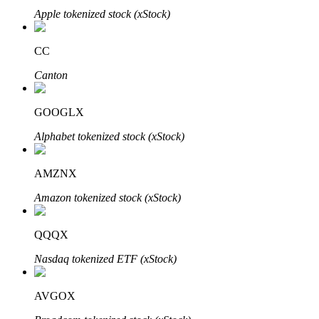
Apple tokenized stock (xStock)
Узнайте о пассивном доходе
Bitrue
AI
CC
Canton
GOOGLX
Alphabet tokenized stock (xStock)
Bitrue Партнеры
AMZNX
Amazon tokenized stock (xStock)
QQQX
Nasdaq tokenized ETF (xStock)
AVGOX
Партнеры Bitrue