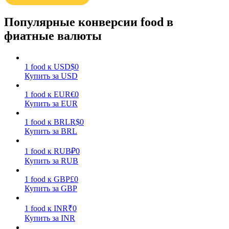
Популярные конверсии food в
фиатные валюты
1
food
к
USD
$
0
Заработок
Купить за USD
1
food
к
EUR
€
0
Купить за EUR
1
food
к
BRL
R$
0
Купить за BRL
1
food
к
RUB
₽
0
Купить за RUB
1
food
к
GBP
£
0
Силовая свинья
Купить за GBP
Получайте конкурентные награды ежедневно
1
food
к
INR
₹
0
Купить за INR