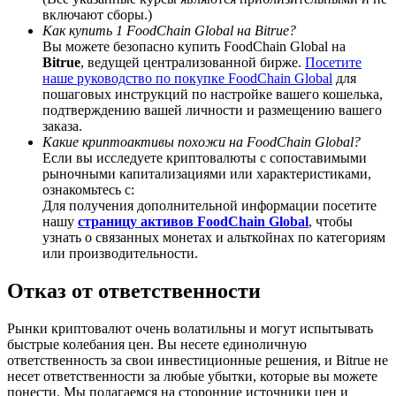
включают сборы.)
Как купить 1 FoodChain Global на Bitrue?
Вы можете безопасно купить FoodChain Global на
Bitrue
, ведущей централизованной бирже.
Посетите
наше руководство по покупке FoodChain Global
для
Deposit CASHCAT & Win
пошаговых инструкций по настройке вашего кошелька,
подтверждению вашей личности и размещению вашего
Share 500000 CASHCAT prize pool
заказа.
Какие криптоактивы похожи на FoodChain Global?
Если вы исследуете криптовалюты с сопоставимыми
рыночными капитализациями или характеристиками,
ознакомьтесь с:
Exclusive for BitMart Users
Для получения дополнительной информации посетите
нашу
страницу активов FoodChain Global
, чтобы
Register & Trade to Win 500,000 USDT
узнать о связанных монетах и альткойнах по категориям
или производительности.
Отказ от ответственности
Precious Metals Trading Carnival
Рынки криптовалют очень волатильны и могут испытывать
Trade Gold & Silver · 33,333 USDT Bonus
быстрые колебания цен. Вы несете единоличную
ответственность за свои инвестиционные решения, и Bitrue не
несет ответственности за любые убытки, которые вы можете
понести. Мы полагаемся на сторонние источники цен и