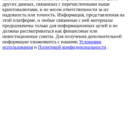
USDT New User Exclusive 10% APR
других данных, связанных с перечисленными выше
криптовалютами, и не несем ответственности за их
USDT Flexible Staking | Daily Rewards
надежность или точность. Информация, представленная на
этой платформе, и любые связанные с ней материалы
предназначены только для информационных целей и не
должны рассматриваться как финансовые или
инвестиционные советы. Для получения дополнительной
New Listing Futures Fest
информации ознакомьтесь с нашими
Условиями
использования
и
Политикой конфиденциальности
.
Trade New Futures, Win 200,000 USDT
Crypto World Cup 2026: Grand Finale
77,777+3k Rewards