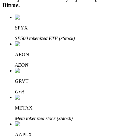
Bitrue
.
SPYX
SP500 tokenized ETF (xStock)
AEON
Авто Инвест
AEON
Получите долгосрочную прибыль и гибкие проценты
GRVT
Grvt
METAX
Meta tokenized stock (xStock)
AAPLX
Изучите стейкинг