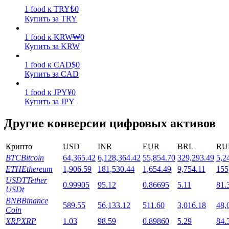
1
food
к
TRY
₺
0
Купить за TRY
1
food
к
KRW
₩
0
Купить за KRW
1
food
к
CAD
$
0
Стейкинг
Купить за CAD
Высокая прибыль и мгновенный доступ
1
food
к
JPY
¥
0
Купить за JPY
Другие конверсии цифровых активов
Крипто
USD
INR
EUR
BRL
RU
BTC
Bitcoin
64,365.42
6,128,364.42
55,854.70
329,293.49
5,2
ETH
Ethereum
1,906.59
181,530.44
1,654.49
9,754.11
155
USDT
Tether
0.99905
95.12
0.86695
5.11
81.
USDt
Launchpool
BNB
Binance
589.55
56,133.12
511.60
3,016.18
48,
Coin
Гибкая ставка для заработка популярных токенов
XRP
XRP
1.03
98.59
0.89860
5.29
84.