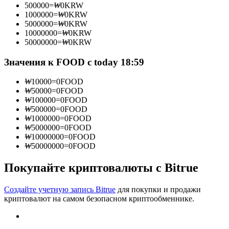
500000
=
₩
0
KRW
1000000
=
₩
0
KRW
5000000
=
₩
0
KRW
10000000
=
₩
0
KRW
50000000
=
₩
0
KRW
Станьте копи-трейдером
Значения к FOOD с today 18:59
Наслаждайтесь распределением прибыли и комиссиями
за копи-трейдинг
₩
10000
=
0
FOOD
₩
50000
=
0
FOOD
₩
100000
=
0
FOOD
₩
500000
=
0
FOOD
₩
1000000
=
0
FOOD
₩
5000000
=
0
FOOD
₩
10000000
=
0
FOOD
₩
50000000
=
0
FOOD
Покупайте криптовалюты с Bitrue
Информация
Создайте учетную запись Bitrue
для покупки и продажи
Анализ больших данных, включая торговую информацию
криптовалют на самом безопасном криптообменнике.
и т. д.