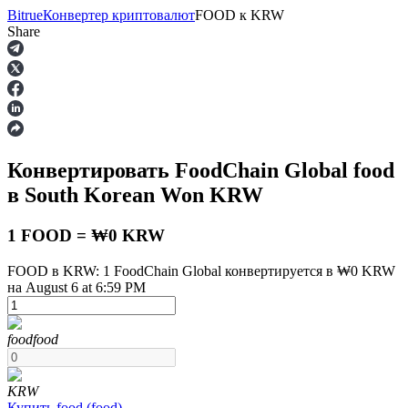
Bitrue
Конвертер криптовалют
FOOD
к
KRW
Share
Фьючерсы
Конвертировать FoodChain Global
food
в South Korean Won
KRW
1 FOOD = ₩0 KRW
FOOD в KRW: 1 FoodChain Global конвертируется в ₩0 KRW
на August 6 at 6:59 PM
USDT-фьючерсы
Фьючерсы с использованием USDT в качестве
обеспечения
food
food
KRW
Купить
food
(
food
)