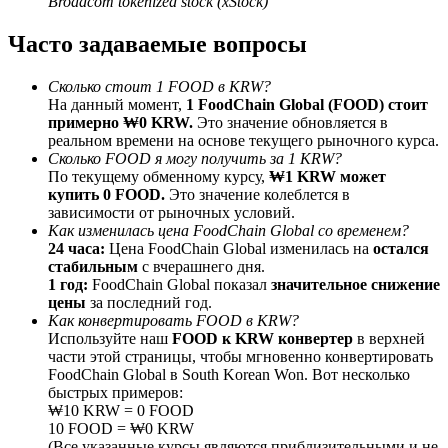
Broadcom tokenized stock (xStock)
До 65% комиссии!
Часто задаваемые вопросы
Сколько стоит 1 FOOD в KRW?
На данный момент,
1 FoodChain Global (FOOD) стоит
примерно ₩0 KRW.
Это значение обновляется в
реальном времени на основе текущего рыночного курса.
Сколько FOOD я могу получить за 1 KRW?
По текущему обменному курсу,
₩1 KRW может
купить 0 FOOD.
Это значение колеблется в
зависимости от рыночных условий.
Реферал
Как изменилась цена FoodChain Global со временем?
24 часа:
Цена FoodChain Global изменилась на
остался
Пригласите друга, чтобы получить денежные
стабильным
с вчерашнего дня.
вознаграждения
1 год:
FoodChain Global показал
значительное снижение
цены
за последний год.
Deposit CASHCAT & Win
Как конвертировать FOOD в KRW?
Используйте наш
FOOD к KRW конвертер
в верхней
части этой страницы, чтобы мгновенно конвертировать
FoodChain Global в South Korean Won. Вот несколько
быстрых примеров:
₩10 KRW = 0 FOOD
10 FOOD = ₩0 KRW
(Все указанные курсы являются приблизительными и не