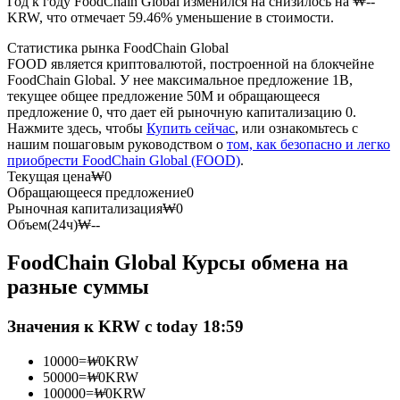
Год к году FoodChain Global изменился на снизилось на ₩--
KRW, что отмечает 59.46% уменьшение в стоимости.
USDC фьючерсы
Статистика рынка FoodChain Global
FOOD является криптовалютой, построенной на блокчейне
Фьючерсы с использованием USDC в качестве
FoodChain Global. У нее максимальное предложение 1B,
обеспечения
текущее общее предложение 50M и обращающееся
предложение 0, что дает ей рыночную капитализацию 0.
Нажмите здесь, чтобы
Купить сейчас
, или ознакомьтесь с
нашим пошаговым руководством о
том, как безопасно и легко
приобрести FoodChain Global (FOOD)
.
Текущая цена
₩
0
Обращающееся предложение
0
Рыночная капитализация
₩
0
Объем(24ч)
₩
--
FoodChain Global Курсы обмена на
Копирование торговли
разные суммы
Присоединяйтесь к лучшим трейдерам
Значения к KRW с today 18:59
10000
=
₩
0
KRW
50000
=
₩
0
KRW
100000
=
₩
0
KRW