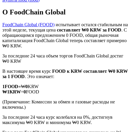
О FoodChain Global
FoodChain Global (FOOD)
испытывает остался стабильным на
этой неделе, текущая цена
составляет ₩0 KRW за FOOD
. С
обращающимся предложением 0 FOOD, общая рыночная
Фьючерсы на COIN-M
капитализация FoodChain Global теперь составляет примерно
₩0 KRW.
Криптовалютные фьючерсы
За последние 24 часа объем торгов FoodChain Global достиг
₩0 KRW
TradFi
В настоящее время курс
FOOD к KRW
составляет ₩0 KRW
за 1 FOOD
. Это означает:
Деривативы на акции, форекс, драгоценные металлы и
сырьевые товары
1
FOOD
=
₩
0
KRW
₩
1
KRW
=
0
FOOD
(Примечание: Комиссии за обмен и газовые расходы не
включены.)
За последние 24 часа курс колебался на 0%, достигнув
максимума ₩0 KRW и минимума ₩0 KRW.