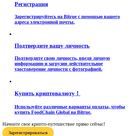
Регистрация
Зарегистрируйтесь на Bitrue с помощью вашего
адреса электронной почты.
Подтвердите вашу личность
Гид
Руководство для начинающих по фьючерсам
Подтвердите свою личность, введя личную
информацию и загрузив действительное
удостоверение личности с фотографией.
Купить криптовалюту！
Используйте различные варианты оплаты, чтобы
купить FoodChain Global на Bitrue.
Торговые стратегии
Начните свое крипто-путешествие прямо сейчас!
Узнайте, как оставаться прибыльным
Зарегистрироваться