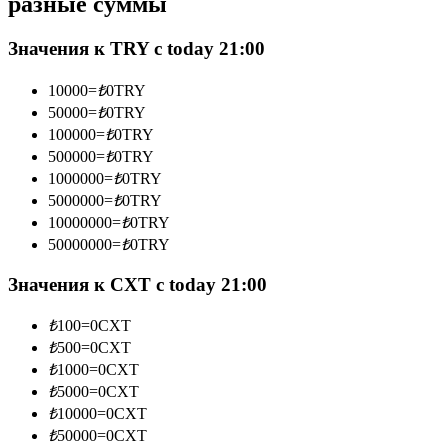
разные суммы
Значения к TRY с today 21:00
Станьте копи-трейдером
10000
=
₺
0
TRY
50000
=
₺
0
TRY
Наслаждайтесь распределением прибыли и комиссиями
100000
=
₺
0
TRY
за копи-трейдинг
500000
=
₺
0
TRY
1000000
=
₺
0
TRY
5000000
=
₺
0
TRY
10000000
=
₺
0
TRY
50000000
=
₺
0
TRY
Значения к CXT с today 21:00
₺
100
=
0
CXT
Информация
₺
500
=
0
CXT
₺
1000
=
0
CXT
Анализ больших данных, включая торговую информацию
₺
5000
=
0
CXT
и т. д.
₺
10000
=
0
CXT
₺
50000
=
0
CXT