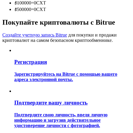
₺
100000
=
0
CXT
₺
500000
=
0
CXT
Покупайте криптовалюты с Bitrue
Создайте учетную запись Bitrue
для покупки и продажи
криптовалют на самом безопасном криптообменнике.
Гид
Руководство для начинающих по фьючерсам
Регистрация
Зарегистрируйтесь на Bitrue с помощью вашего
адреса электронной почты.
Подтвердите вашу личность
Подтвердите свою личность, введя личную
Торговые стратегии
информацию и загрузив действительное
удостоверение личности с фотографией.
Узнайте, как оставаться прибыльным