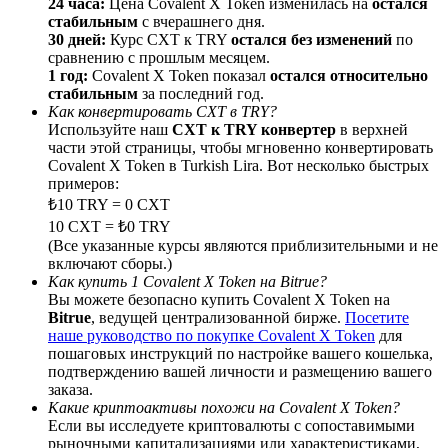
24 часа:
Цена Covalent X Token изменилась на
остался
стабильным
с вчерашнего дня.
30 дней:
Курс CXT к TRY
остался без изменений
по
сравнению с прошлым месяцем.
1 год:
Covalent X Token показал
остался относительно
стабильным
за последний год.
BTC Welcome Rewards
Как конвертировать CXT в TRY?
Используйте наш
CXT к TRY конвертер
в верхней
Deposit & Trade BTC to Share 25000 USDT prize pool!
части этой страницы, чтобы мгновенно конвертировать
Covalent X Token в Turkish Lira. Вот несколько быстрых
примеров:
₺10 TRY = 0 CXT
Deposit CASHCAT & Win
10 CXT = ₺0 TRY
(Все указанные курсы являются приблизительными и не
Share 500000 CASHCAT prize pool
включают сборы.)
Как купить 1 Covalent X Token на Bitrue?
Вы можете безопасно купить Covalent X Token на
Bitrue
, ведущей централизованной бирже.
Посетите
наше руководство по покупке Covalent X Token
для
Exclusive for BitMart Users
пошаговых инструкций по настройке вашего кошелька,
подтверждению вашей личности и размещению вашего
Register & Trade to Win 500,000 USDT
заказа.
Какие криптоактивы похожи на Covalent X Token?
Если вы исследуете криптовалюты с сопоставимыми
рыночными капитализациями или характеристиками,