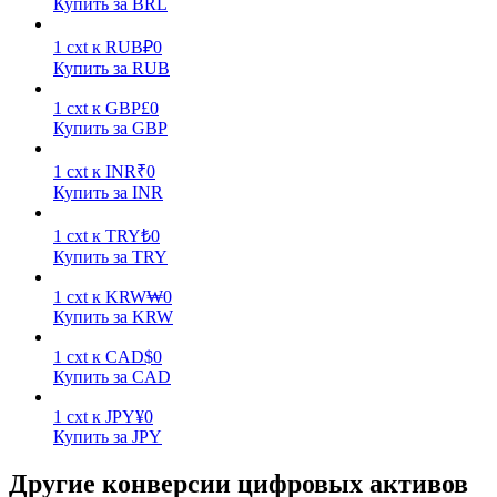
Купить за BRL
1
cxt
к
RUB
₽
0
Купить за RUB
1
cxt
к
GBP
£
0
Купить за GBP
Стейкинг
1
cxt
к
INR
₹
0
Купить за INR
Высокая прибыль и мгновенный доступ
1
cxt
к
TRY
₺
0
Купить за TRY
1
cxt
к
KRW
₩
0
Купить за KRW
1
cxt
к
CAD
$
0
Купить за CAD
1
cxt
к
JPY
¥
0
Launchpool
Купить за JPY
Гибкая ставка для заработка популярных токенов
Другие конверсии цифровых активов