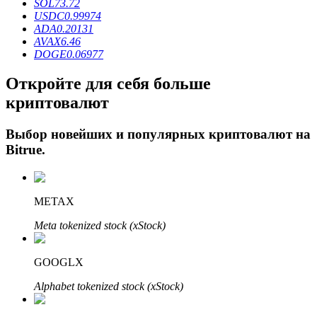
SOL
73.72
USDC
0.99974
ADA
0.20131
AVAX
6.46
DOGE
0.06977
Откройте для себя больше
криптовалют
Выбор новейших и популярных криптовалют на
Авто Инвест
Bitrue
.
Получите долгосрочную прибыль и гибкие проценты
METAX
Meta tokenized stock (xStock)
GOOGLX
Alphabet tokenized stock (xStock)
Изучите стейкинг