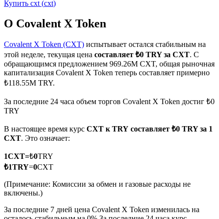
Купить
cxt
(
cxt
)
О Covalent X Token
Covalent X Token (CXT)
испытывает остался стабильным на
этой неделе, текущая цена
составляет ₺0 TRY за CXT
. С
Фьючерсы на COIN-M
обращающимся предложением 969.26M CXT, общая рыночная
капитализация Covalent X Token теперь составляет примерно
Криптовалютные фьючерсы
₺118.55M TRY.
За последние 24 часа объем торгов Covalent X Token достиг ₺0
TRY
TradFi
В настоящее время курс
CXT к TRY
составляет ₺0 TRY за 1
Деривативы на акции, форекс, драгоценные металлы и
CXT
. Это означает:
сырьевые товары
1
CXT
=
₺
0
TRY
₺
1
TRY
=
0
CXT
(Примечание: Комиссии за обмен и газовые расходы не
включены.)
За последние 7 дней цена Covalent X Token изменилась на
осталось стабильным на 0%.
За последние 24 часа курс