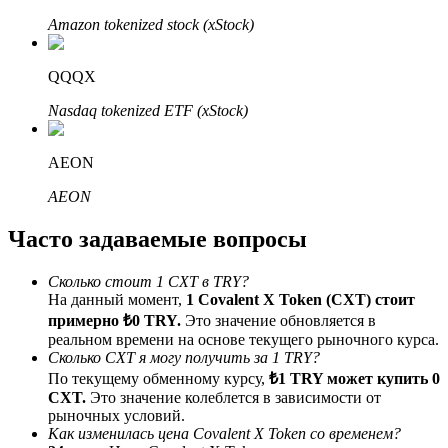
До 65% комиссии!
Amazon tokenized stock (xStock)
QQQX
Nasdaq tokenized ETF (xStock)
AEON
AEON
Реферал
Часто задаваемые вопросы
Пригласите друга, чтобы получить денежные
вознаграждения
Сколько стоит 1 CXT в TRY?
На данный момент,
1 Covalent X Token (CXT) стоит
BTC Welcome Rewards
примерно ₺0 TRY.
Это значение обновляется в
реальном времени на основе текущего рыночного курса.
Сколько CXT я могу получить за 1 TRY?
По текущему обменному курсу,
₺1 TRY может купить 0
CXT.
Это значение колеблется в зависимости от
рыночных условий.
Как изменилась цена Covalent X Token со временем?