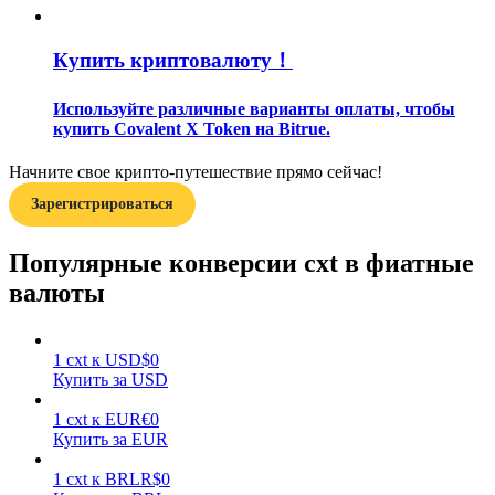
Купить криптовалюту！
Используйте различные варианты оплаты, чтобы
купить Covalent X Token на Bitrue.
Заработок
Начните свое крипто-путешествие прямо сейчас!
Зарегистрироваться
Популярные конверсии cxt в фиатные
валюты
1
cxt
к
USD
$
0
Купить за USD
Силовая свинья
1
cxt
к
EUR
€
0
Получайте конкурентные награды ежедневно
Купить за EUR
1
cxt
к
BRL
R$
0