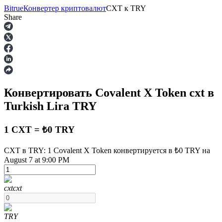
Bitrue
Конвертер криптовалют
CXT
к
TRY
Share
Фьючерсы
Конвертировать Covalent X Token
cxt
в
Turkish Lira
TRY
1 CXT = ₺0 TRY
CXT в TRY: 1 Covalent X Token конвертируется в ₺0 TRY на
USDT-фьючерсы
August 7 at 9:00 PM
Фьючерсы с использованием USDT в качестве
обеспечения
cxt
cxt
TRY