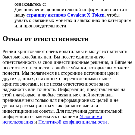
Precious Metals Trading Carnival
ознакомьтесь с:
Для получения дополнительной информации посетите
Trade Gold & Silver · 33,333 USDT Bonus
нашу
страницу активов Covalent X Token
, чтобы
узнать о связанных монетах и альткойнах по категориям
или производительности.
Отказ от ответственности
USDT New User Exclusive 10% APR
USDT Flexible Staking | Daily Rewards
Рынки криптовалют очень волатильны и могут испытывать
быстрые колебания цен. Вы несете единоличную
ответственность за свои инвестиционные решения, и Bitrue не
несет ответственности за любые убытки, которые вы можете
понести. Мы полагаемся на сторонние источники цен и
BTC New User Exclusive: 6.5% APR
других данных, связанных с перечисленными выше
криптовалютами, и не несем ответственности за их
BTC Flexible Staking | Daily Rewards
надежность или точность. Информация, представленная на
этой платформе, и любые связанные с ней материалы
предназначены только для информационных целей и не
должны рассматриваться как финансовые или
инвестиционные советы. Для получения дополнительной
информации ознакомьтесь с нашими
Условиями
использования
и
Политикой конфиденциальности
.