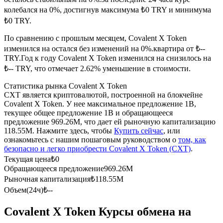
колебался на 0%, достигнув максимума ₺0 TRY и минимума
USDC фьючерсы
₺0 TRY.
Фьючерсы с использованием USDC в качестве
По сравнению с прошлым месяцем, Covalent X Token
обеспечения
изменился на остался без изменений на 0%.квартира от ₺--
TRY.
Год к году Covalent X Token изменился на снизилось на
₺-- TRY, что отмечает 2.62% уменьшение в стоимости.
Статистика рынка Covalent X Token
CXT является криптовалютой, построенной на блокчейне
Covalent X Token. У нее максимальное предложение 1B,
текущее общее предложение 1B и обращающееся
предложение 969.26M, что дает ей рыночную капитализацию
118.55M. Нажмите здесь, чтобы
Купить сейчас
, или
ознакомьтесь с нашим пошаговым руководством о
том, как
Копирование торговли
безопасно и легко приобрести Covalent X Token (CXT)
.
Текущая цена
₺
0
Присоединяйтесь к лучшим трейдерам
Обращающееся предложение
969.26M
Рыночная капитализация
₺
118.55M
Объем(24ч)
₺
--
Covalent X Token Курсы обмена на