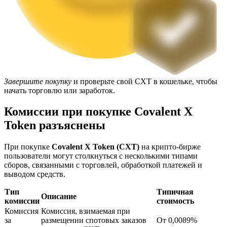
Завершите покупку
и проверьте свой CXT в кошельке, чтобы
Блокировки BTR
начать торговлю или заработок.
Эксклюзивные инвестиции для владельцев BTR
Комиссии при покупке Covalent X
Token разъяснены
При покупке
Covalent X Token (CXT)
на крипто-бирже
пользователи могут столкнуться с несколькими типами
сборов, связанными с торговлей, обработкой платежей и
выводом средств.
Тип
Типичная
Описание
комиссии
стоимость
Кредиты
Комиссия
Комиссия, взимаемая при
за
размещении спотовых заказов
От 0,0089%
Сервис заимствований, обеспеченных криптовалютой