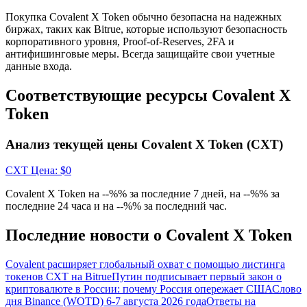
Покупка Covalent X Token обычно безопасна на надежных
награда
биржах, таких как Bitrue, которые используют безопасность
корпоративного уровня, Proof-of-Reserves, 2FA и
антифишинговые меры. Всегда защищайте свои учетные
данные входа.
Соответствующие ресурсы Covalent X
Token
Скачать
Анализ текущей цены Covalent X Token (CXT)
приложение Bitrue
CXT
Цена
: $
0
Covalent X Token на --%% за последние 7 дней, на --%% за
последние 24 часа и на --%% за последний час.
Последние новости о Covalent X Token
Русский
Covalent расширяет глобальный охват с помощью листинга
токенов CXT на Bitrue
Путин подписывает первый закон о
криптовалюте в России: почему Россия опережает США
Слово
дня Binance (WOTD) 6-7 августа 2026 года
Ответы на