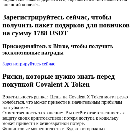
внешний кошелёк.
До 65% комиссии!
Зарегистрируйтесь сейчас, чтобы
получить пакет подарков для новичков
на сумму 1788 USDT
Присоединяйтесь к Bitrue, чтобы получить
эксклюзивные награды
Зарегистрируйтесь сейчас
Реферал
Риски, которые нужно знать перед
Пригласите друга, чтобы получить денежные
вознаграждения
покупкой Covalent X Token
BTC Welcome Rewards
Волатильность рынка
:
Цены на Covalent X Token могут резко
колебаться, что может привести к значительным прибылям
или убыткам.
Ответственность за хранение
:
Вы несёте ответственность за
защиту своих криптоактивов; потеря доступа к кошельку
может привести к безвозвратной потере.
Фишинговые мошенничества
:
Будьте осторожны с