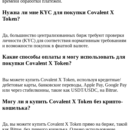
времени обработки платежей.
Precious Metals Trading Carnival
Нужна ли мне КYC для покупки Covalent X
Trade Gold & Silver · 33,333 USDT Bonus
Token?
Да, большинство централизованных бирж требуют проверки
USDT New User Exclusive 10% APR
личности (KYC) для соответствия нормативным требованиям
и возможности покупок в фиатной валюте.
USDT Flexible Staking | Daily Rewards
Какие способы оплаты я могу использовать для
покупки Covalent X Token?
BTC New User Exclusive: 6.5% APR
Вы можете купить Covalent X Token, используя кредитные/
BTC Flexible Staking | Daily Rewards
дебетовые карты, банковские переводы, Apple Pay, Google Pay
или через стабилкоины, такие как USDT/USDC, на Bitrue.
Могу ли я купить Covalent X Token без крипто-
кошелька?
Да, вы можете купить Covalent X Token прямо на бирже, такой
как Bitrue, без личного кошелька. Однако использование