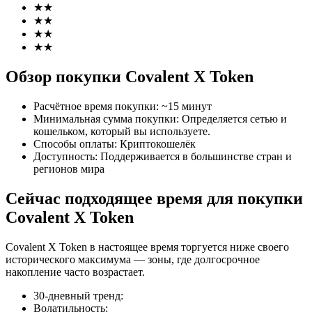
★
★
★
★
★
★
★
★
Обзор покупки Covalent X Token
Фьючерсы на COIN-M
Расчётное время покупки
:
~15 минут
Криптовалютные фьючерсы
Минимальная сумма покупки
:
Определяется сетью и
кошельком, который вы используете.
Способы оплаты
:
Криптокошелёк
Доступность
:
Поддерживается в большинстве стран и
TradFi
регионов мира
Деривативы на акции, форекс, драгоценные металлы и
Сейчас подходящее время для покупки
сырьевые товары
Covalent X Token
Covalent X Token в настоящее время торгуется ниже своего
исторического максимума — зоны, где долгосрочное
накопление часто возрастает.
30-дневный тренд
:
Волатильность
: