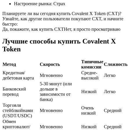
Настроение рынка
:
Страх
USDC фьючерсы
Планируете ли вы сегодня купить Covalent X Token (CXT)?
Узнайте, как другие пользователи покупают CXT, и начните
Фьючерсы с использованием USDC в качестве
быстро:
обеспечения
Да, покажите, как купить CXT
Нет, я просто просматриваю
Лучшие способы купить Covalent X
Token
Типичные
Метод
Скорость
Сложность
комиссии
Кредитная/
Средне-
Мгновенно
Легко
дебетовая карта
высокий
5-30 минут (или
Копирование торговли
Банковский
дольше в
Низкий
Легко
перевод
зависимости от
Присоединяйтесь к лучшим трейдерам
банка)
Торговля
Очень
стейблкойнами
Мгновенно
Средний
низкий
(USDT/USDC)
Обмен
криптовалют/
Мгновенно
Низкий
Средний