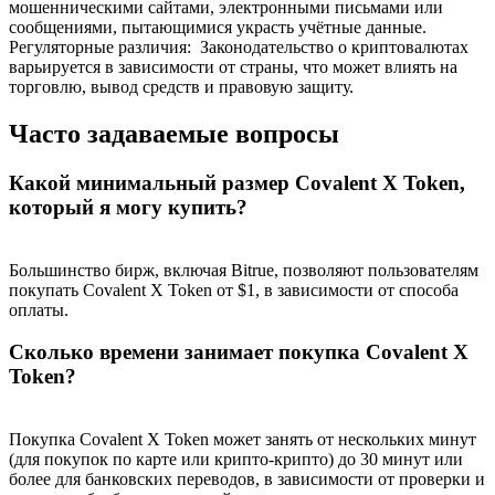
мошенническими сайтами, электронными письмами или
сообщениями, пытающимися украсть учётные данные.
Регуляторные различия
:
Законодательство о криптовалютах
варьируется в зависимости от страны, что может влиять на
торговлю, вывод средств и правовую защиту.
BTC Welcome Rewards
Часто задаваемые вопросы
Deposit & Trade BTC to Share 25000 USDT prize pool!
Какой минимальный размер Covalent X Token,
который я могу купить?
Deposit CASHCAT & Win
Большинство бирж, включая Bitrue, позволяют пользователям
Share 500000 CASHCAT prize pool
покупать Covalent X Token от $1, в зависимости от способа
оплаты.
Сколько времени занимает покупка Covalent X
Token?
Exclusive for BitMart Users
Register & Trade to Win 500,000 USDT
Покупка Covalent X Token может занять от нескольких минут
(для покупок по карте или крипто-крипто) до 30 минут или
более для банковских переводов, в зависимости от проверки и