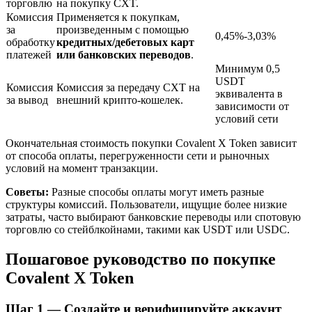
торговлю
на покупку CXT.
Комиссия
Применяется к покупкам,
за
произведенным с помощью
0,45%-3,03%
обработку
кредитных/дебетовых карт
платежей
или банковских переводов
.
Минимум 0,5
USDT
Комиссия
Комиссия за передачу CXT на
эквивалента в
за вывод
внешний крипто-кошелек.
зависимости от
условий сети
Авто Инвест
Окончательная стоимость покупки Covalent X Token зависит
от способа оплаты, перегруженности сети и рыночных
Получите долгосрочную прибыль и гибкие проценты
условий на момент транзакции.
Советы:
Разные способы оплаты могут иметь разные
структуры комиссий. Пользователи, ищущие более низкие
затраты, часто выбирают банковские переводы или спотовую
торговлю со стейблкойнами, такими как USDT или USDC.
Пошаговое руководство по покупке
Covalent X Token
Изучите стейкинг
Шаг
1 —
Создайте и верифицируйте аккаунт