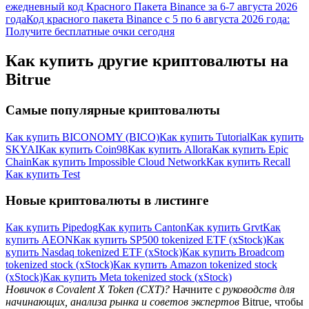
ежедневный код Красного Пакета Binance за 6-7 августа 2026
года
Код красного пакета Binance с 5 по 6 августа 2026 года:
Получите бесплатные очки сегодня
Как купить другие криптовалюты на
Bitrue
Самые популярные криптовалюты
Как купить BICONOMY (BICO)
Как купить Tutorial
Как купить
SKYAI
Как купить Coin98
Как купить Allora
Как купить Epic
Chain
Как купить Impossible Cloud Network
Как купить Recall
Как купить Test
Новые криптовалюты в листинге
Как купить Pipedog
Как купить Canton
Как купить Grvt
Как
купить AEON
Как купить SP500 tokenized ETF (xStock)
Как
купить Nasdaq tokenized ETF (xStock)
Как купить Broadcom
tokenized stock (xStock)
Как купить Amazon tokenized stock
(xStock)
Как купить Meta tokenized stock (xStock)
Новичок в Covalent X Token (CXT)?
Начните с
руководств для
начинающих, анализа рынка и советов экспертов
Bitrue, чтобы