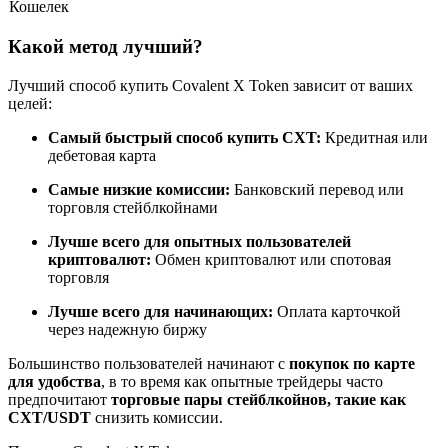
Кошелек
Какой метод лучший?
Лучший способ купить Covalent X Token зависит от ваших
Станьте копи-трейдером
целей:
Наслаждайтесь распределением прибыли и комиссиями
Самый быстрый способ купить CXT:
Кредитная или
за копи-трейдинг
дебетовая карта
Самые низкие комиссии:
Банковский перевод или
торговля стейблкойнами
Лучше всего для опытных пользователей
криптовалют:
Обмен криптовалют или спотовая
торговля
Лучше всего для начинающих:
Оплата карточкой
через надежную биржу
Информация
Большинство пользователей начинают с
покупок по карте
Анализ больших данных, включая торговую информацию
для удобства
, в то время как опытные трейдеры часто
и т. д.
предпочитают
торговые пары стейблкойнов, такие как
CXT/USDT
снизить комиссии.