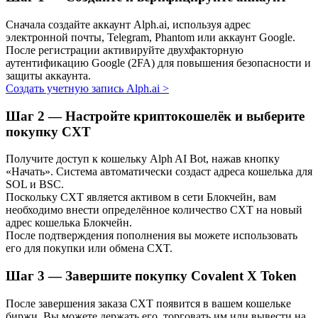
Узнайте о пассивном доходе
Сначала создайте аккаунт Alph.ai, используя адрес
электронной почты, Telegram, Phantom или аккаунт Google.
Bitrue
AI
После регистрации активируйте двухфакторную
аутентификацию Google (2FA) для повышения безопасности и
защиты аккаунта.
Создать учетную запись Alph.ai
>
Шаг
2 —
Настройте криптокошелёк и выберите
покупку CXT
Получите доступ к кошельку Alph AI Bot, нажав кнопку
Bitrue Партнеры
«Начать». Система автоматически создаст адреса кошелька для
SOL и BSC.
Поскольку CXT является активом в сети Блокчейн, вам
необходимо внести определённое количество CXT на новый
адрес кошелька Блокчейн.
После подтверждения пополнения вы можете использовать
его для покупки или обмена CXT.
Шаг
3 —
Завершите покупку Covalent X Token
После завершения заказа CXT появится в вашем кошельке
Партнеры Bitrue
биржи. Вы можете держать его, торговать им или вывести на