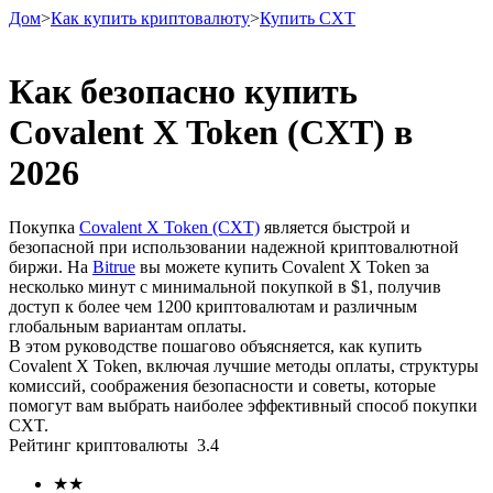
Дом
>
Как купить криптовалюту
>
Купить CXT
Как безопасно купить
Covalent X Token (CXT) в
Фьючерсы
2026
Покупка
Covalent X Token (CXT)
является быстрой и
безопасной при использовании надежной криптовалютной
биржи. На
Bitrue
вы можете купить Covalent X Token за
несколько минут с минимальной покупкой в ​​$1, получив
доступ к более чем 1200 криптовалютам и различным
глобальным вариантам оплаты.
В этом руководстве пошагово объясняется, как купить
USDT-фьючерсы
Covalent X Token, включая лучшие методы оплаты, структуры
комиссий, соображения безопасности и советы, которые
Фьючерсы с использованием USDT в качестве
помогут вам выбрать наиболее эффективный способ покупки
обеспечения
CXT.
Рейтинг криптовалюты
3.4
★
★