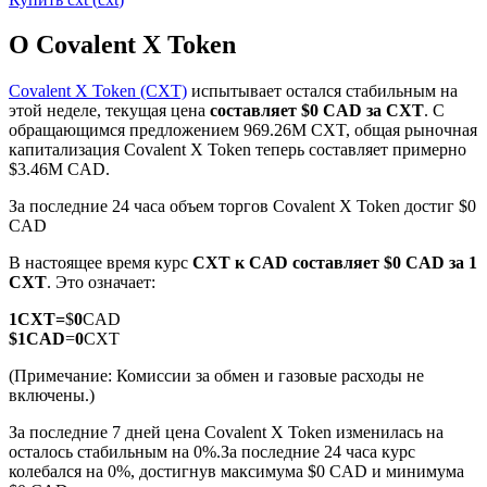
О Covalent X Token
Covalent X Token (CXT)
испытывает остался стабильным на
этой неделе, текущая цена
составляет $0 CAD за CXT
. С
обращающимся предложением 969.26M CXT, общая рыночная
Фьючерсы на COIN-M
капитализация Covalent X Token теперь составляет примерно
$3.46M CAD.
Криптовалютные фьючерсы
За последние 24 часа объем торгов Covalent X Token достиг $0
CAD
TradFi
В настоящее время курс
CXT к CAD
составляет $0 CAD за 1
CXT
. Это означает:
Деривативы на акции, форекс, драгоценные металлы и
сырьевые товары
1
CXT
=
$
0
CAD
$
1
CAD
=
0
CXT
(Примечание: Комиссии за обмен и газовые расходы не
включены.)
За последние 7 дней цена Covalent X Token изменилась на
осталось стабильным на 0%.
За последние 24 часа курс
колебался на 0%, достигнув максимума $0 CAD и минимума