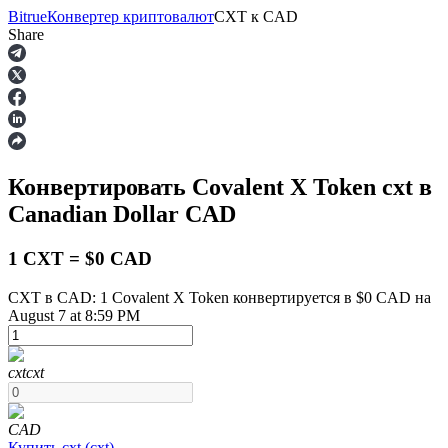
Bitrue
Конвертер криптовалют
CXT
к
CAD
Share
Фьючерсы
Конвертировать Covalent X Token
cxt
в
Canadian Dollar
CAD
1 CXT = $0 CAD
CXT в CAD: 1 Covalent X Token конвертируется в $0 CAD на
August 7 at 8:59 PM
USDT-фьючерсы
Фьючерсы с использованием USDT в качестве
обеспечения
cxt
cxt
CAD
Купить
cxt
(
cxt
)