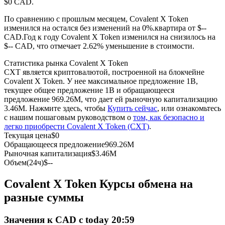
$0 CAD.
По сравнению с прошлым месяцем, Covalent X Token
USDC фьючерсы
изменился на остался без изменений на 0%.квартира от $--
CAD.
Год к году Covalent X Token изменился на снизилось на
Фьючерсы с использованием USDC в качестве
$-- CAD, что отмечает 2.62% уменьшение в стоимости.
обеспечения
Статистика рынка Covalent X Token
CXT является криптовалютой, построенной на блокчейне
Covalent X Token. У нее максимальное предложение 1B,
текущее общее предложение 1B и обращающееся
предложение 969.26M, что дает ей рыночную капитализацию
3.46M. Нажмите здесь, чтобы
Купить сейчас
, или ознакомьтесь
с нашим пошаговым руководством о
том, как безопасно и
легко приобрести Covalent X Token (CXT)
.
Текущая цена
$
0
Обращающееся предложение
969.26M
Копирование торговли
Рыночная капитализация
$
3.46M
Объем(24ч)
$
--
Присоединяйтесь к лучшим трейдерам
Covalent X Token Курсы обмена на
разные суммы
Значения к CAD с today 20:59