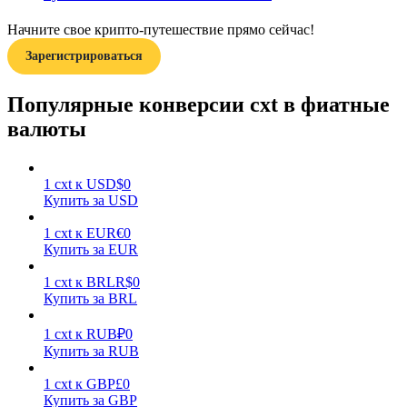
Начните свое крипто-путешествие прямо сейчас!
Зарегистрироваться
Популярные конверсии cxt в фиатные
валюты
Заработок
1
cxt
к
USD
$
0
Купить за USD
1
cxt
к
EUR
€
0
Купить за EUR
1
cxt
к
BRL
R$
0
Купить за BRL
Силовая свинья
1
cxt
к
RUB
₽
0
Купить за RUB
Получайте конкурентные награды ежедневно
1
cxt
к
GBP
£
0
Купить за GBP