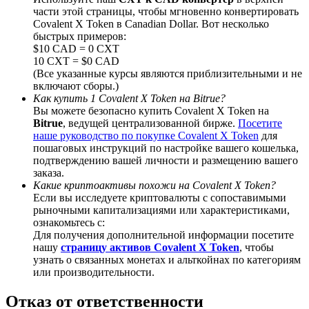
части этой страницы, чтобы мгновенно конвертировать
Covalent X Token в Canadian Dollar. Вот несколько
быстрых примеров:
$10 CAD = 0 CXT
10 CXT = $0 CAD
BTC Welcome Rewards
(Все указанные курсы являются приблизительными и не
включают сборы.)
Deposit & Trade BTC to Share 25000 USDT prize pool!
Как купить 1 Covalent X Token на Bitrue?
Вы можете безопасно купить Covalent X Token на
Bitrue
, ведущей централизованной бирже.
Посетите
наше руководство по покупке Covalent X Token
для
пошаговых инструкций по настройке вашего кошелька,
Deposit CASHCAT & Win
подтверждению вашей личности и размещению вашего
заказа.
Share 500000 CASHCAT prize pool
Какие криптоактивы похожи на Covalent X Token?
Если вы исследуете криптовалюты с сопоставимыми
рыночными капитализациями или характеристиками,
ознакомьтесь с:
Exclusive for BitMart Users
Для получения дополнительной информации посетите
нашу
страницу активов Covalent X Token
, чтобы
Register & Trade to Win 500,000 USDT
узнать о связанных монетах и альткойнах по категориям
или производительности.
Отказ от ответственности