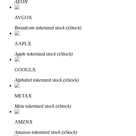
AEON
Узнайте о пассивном доходе
Bitrue
AI
AVGOX
Broadcom tokenized stock (xStock)
AAPLX
Apple tokenized stock (xStock)
Bitrue Партнеры
GOOGLX
Alphabet tokenized stock (xStock)
METAX
Meta tokenized stock (xStock)
AMZNX
Партнеры Bitrue
Amazon tokenized stock (xStock)