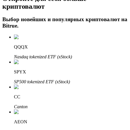
криптовалют
Выбор новейших и популярных криптовалют на
Bitrue
.
QQQX
Nasdaq tokenized ETF (xStock)
Авто Инвест
Получите долгосрочную прибыль и гибкие проценты
SPYX
SP500 tokenized ETF (xStock)
CC
Canton
AEON
Изучите стейкинг