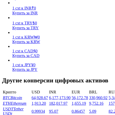
1
cxt
к
INR
₹
0
Купить за INR
1
cxt
к
TRY
₺
0
Купить за TRY
Стейкинг
1
cxt
к
KRW
₩
0
Купить за KRW
Высокая прибыль и мгновенный доступ
1
cxt
к
CAD
$
0
Купить за CAD
1
cxt
к
JPY
¥
0
Купить за JPY
Другие конверсии цифровых активов
Крипто
USD
INR
EUR
BRL
RU
BTC
Bitcoin
64,928.67
6,177,173.90
56,172.78
330,960.92
5,3
Launchpool
ETH
Ethereum
1,913.20
182,017.97
1,655.19
9,752.16
157
Гибкая ставка для заработка популярных токенов
USDT
Tether
0.99934
95.07
0.86457
5.09
82.
USDt