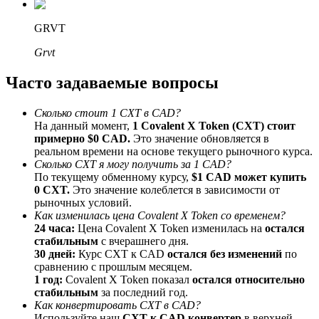
До 65% комиссии!
GRVT
Grvt
Часто задаваемые вопросы
Сколько стоит 1 CXT в CAD?
На данный момент,
1 Covalent X Token (CXT) стоит
примерно $0 CAD.
Это значение обновляется в
реальном времени на основе текущего рыночного курса.
Реферал
Сколько CXT я могу получить за 1 CAD?
По текущему обменному курсу,
$1 CAD может купить
Пригласите друга, чтобы получить денежные
0 CXT.
Это значение колеблется в зависимости от
вознаграждения
рыночных условий.
Как изменилась цена Covalent X Token со временем?
BTC Welcome Rewards
24 часа:
Цена Covalent X Token изменилась на
остался
стабильным
с вчерашнего дня.
30 дней:
Курс CXT к CAD
остался без изменений
по
сравнению с прошлым месяцем.
1 год:
Covalent X Token показал
остался относительно
стабильным
за последний год.
Как конвертировать CXT в CAD?
Используйте наш
CXT к CAD конвертер
в верхней