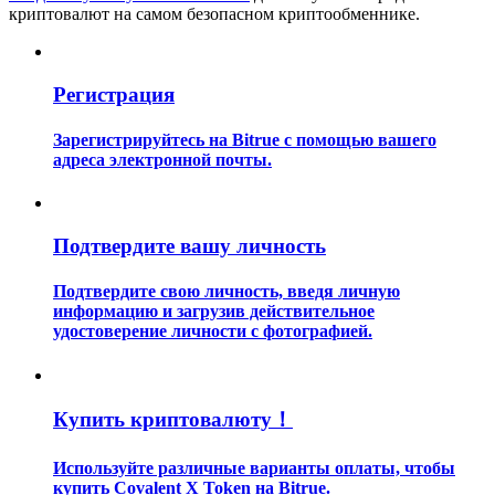
криптовалют на самом безопасном криптообменнике.
Регистрация
Зарегистрируйтесь на Bitrue с помощью вашего
адреса электронной почты.
Гид
Руководство для начинающих по фьючерсам
Подтвердите вашу личность
Подтвердите свою личность, введя личную
информацию и загрузив действительное
удостоверение личности с фотографией.
Купить криптовалюту！
Торговые стратегии
Используйте различные варианты оплаты, чтобы
Узнайте, как оставаться прибыльным
купить Covalent X Token на Bitrue.