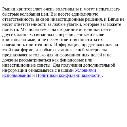
Precious Metals Trading Carnival
Рынки криптовалют очень волатильны и могут испытывать
Trade Gold & Silver · 33,333 USDT Bonus
быстрые колебания цен. Вы несете единоличную
ответственность за свои инвестиционные решения, и Bitrue не
несет ответственности за любые убытки, которые вы можете
понести. Мы полагаемся на сторонние источники цен и
других данных, связанных с перечисленными выше
USDT New User Exclusive 10% APR
криптовалютами, и не несем ответственности за их
надежность или точность. Информация, представленная на
USDT Flexible Staking | Daily Rewards
этой платформе, и любые связанные с ней материалы
предназначены только для информационных целей и не
должны рассматриваться как финансовые или
инвестиционные советы. Для получения дополнительной
информации ознакомьтесь с нашими
Условиями
BTC New User Exclusive: 6.5% APR
использования
и
Политикой конфиденциальности
.
BTC Flexible Staking | Daily Rewards