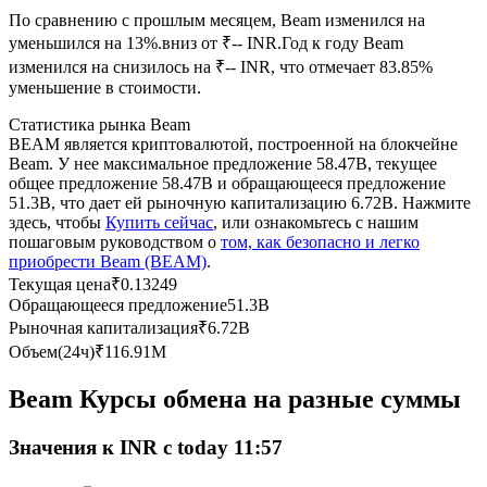
По сравнению с прошлым месяцем, Beam изменился на
уменьшился на 13%.вниз от ₹-- INR.
Год к году Beam
USDC фьючерсы
изменился на снизилось на ₹-- INR, что отмечает 83.85%
Фьючерсы с использованием USDC в качестве
уменьшение в стоимости.
обеспечения
Статистика рынка Beam
BEAM является криптовалютой, построенной на блокчейне
Beam. У нее максимальное предложение 58.47B, текущее
общее предложение 58.47B и обращающееся предложение
51.3B, что дает ей рыночную капитализацию 6.72B. Нажмите
здесь, чтобы
Купить сейчас
, или ознакомьтесь с нашим
пошаговым руководством о
том, как безопасно и легко
приобрести Beam (BEAM)
.
Текущая цена
₹
0.13249
Обращающееся предложение
51.3B
Копирование торговли
Рыночная капитализация
₹
6.72B
Объем(24ч)
₹
116.91M
Присоединяйтесь к лучшим трейдерам
Beam Курсы обмена на разные суммы
Значения к INR с today 11:57