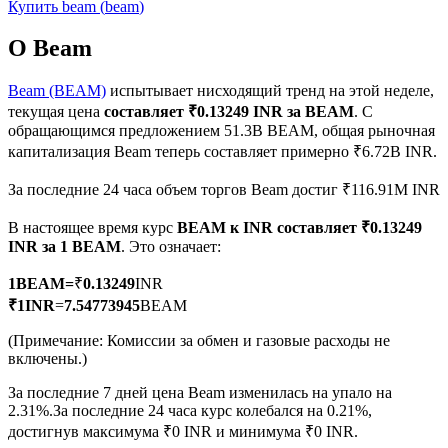
Купить
beam
(
beam
)
О Beam
Beam (BEAM)
испытывает нисходящий тренд на этой неделе,
текущая цена
составляет ₹0.13249 INR за BEAM
. С
Фьючерсы на COIN-M
обращающимся предложением 51.3B BEAM, общая рыночная
капитализация Beam теперь составляет примерно ₹6.72B INR.
Криптовалютные фьючерсы
За последние 24 часа объем торгов Beam достиг ₹116.91M INR
В настоящее время курс
BEAM к INR
составляет ₹0.13249
TradFi
INR за 1 BEAM
. Это означает:
Деривативы на акции, форекс, драгоценные металлы и
1
BEAM
=
₹
0.13249
INR
сырьевые товары
₹
1
INR
=
7.54773945
BEAM
(Примечание: Комиссии за обмен и газовые расходы не
включены.)
За последние 7 дней цена Beam изменилась на упало на
2.31%.
За последние 24 часа курс колебался на 0.21%,
достигнув максимума ₹0 INR и минимума ₹0 INR.