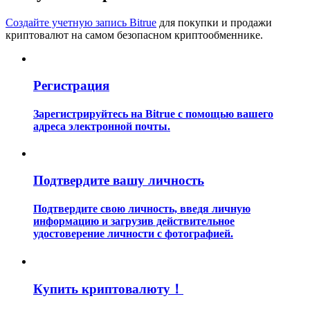
Создайте учетную запись Bitrue
для покупки и продажи
криптовалют на самом безопасном криптообменнике.
Регистрация
Гид
Зарегистрируйтесь на Bitrue с помощью вашего
адреса электронной почты.
Руководство для начинающих по фьючерсам
Подтвердите вашу личность
Подтвердите свою личность, введя личную
информацию и загрузив действительное
удостоверение личности с фотографией.
Торговые стратегии
Купить криптовалюту！
Узнайте, как оставаться прибыльным