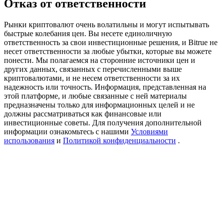
Отказ от ответственности
Precious Metals Trading Carnival
Trade Gold & Silver · 33,333 USDT Bonus
Рынки криптовалют очень волатильны и могут испытывать
быстрые колебания цен. Вы несете единоличную
ответственность за свои инвестиционные решения, и Bitrue не
несет ответственности за любые убытки, которые вы можете
понести. Мы полагаемся на сторонние источники цен и
USDT New User Exclusive 10% APR
других данных, связанных с перечисленными выше
криптовалютами, и не несем ответственности за их
USDT Flexible Staking | Daily Rewards
надежность или точность. Информация, представленная на
этой платформе, и любые связанные с ней материалы
предназначены только для информационных целей и не
должны рассматриваться как финансовые или
инвестиционные советы. Для получения дополнительной
BTC New User Exclusive: 6.5% APR
информации ознакомьтесь с нашими
Условиями
использования
и
Политикой конфиденциальности
.
BTC Flexible Staking | Daily Rewards