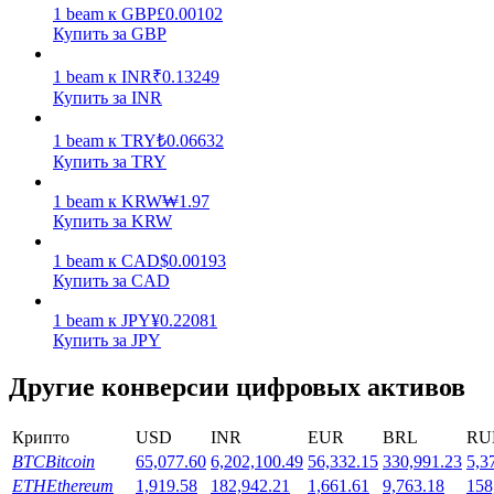
1
beam
к
GBP
£
0.00102
Купить за GBP
1
beam
к
INR
₹
0.13249
Купить за INR
1
beam
к
TRY
₺
0.06632
Стейкинг
Купить за TRY
Высокая прибыль и мгновенный доступ
1
beam
к
KRW
₩
1.97
Купить за KRW
1
beam
к
CAD
$
0.00193
Купить за CAD
1
beam
к
JPY
¥
0.22081
Купить за JPY
Другие конверсии цифровых активов
Launchpool
Крипто
USD
INR
EUR
BRL
RU
Гибкая ставка для заработка популярных токенов
BTC
Bitcoin
65,077.60
6,202,100.49
56,332.15
330,991.23
5,3
ETH
Ethereum
1,919.58
182,942.21
1,661.61
9,763.18
158