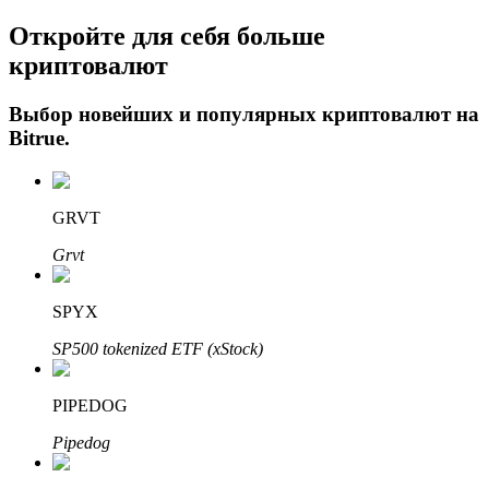
Откройте для себя больше
криптовалют
Выбор новейших и популярных криптовалют на
Bitrue
.
Авто Инвест
GRVT
Получите долгосрочную прибыль и гибкие проценты
Grvt
SPYX
SP500 tokenized ETF (xStock)
PIPEDOG
Pipedog
Изучите стейкинг