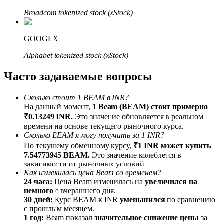
До 65% комиссии!
Broadcom tokenized stock (xStock)
GOOGLX
Alphabet tokenized stock (xStock)
Часто задаваемые вопросы
Сколько стоит 1 BEAM в INR?
На данный момент,
1 Beam (BEAM) стоит примерно
Реферал
₹0.13249 INR.
Это значение обновляется в реальном
времени на основе текущего рыночного курса.
Пригласите друга, чтобы получить денежные
Сколько BEAM я могу получить за 1 INR?
вознаграждения
По текущему обменному курсу,
₹1 INR может купить
BTC Welcome Rewards
7.54773945 BEAM.
Это значение колеблется в
зависимости от рыночных условий.
Как изменилась цена Beam со временем?
24 часа:
Цена Beam изменилась на
увеличился на
немного
с вчерашнего дня.
30 дней:
Курс BEAM к INR
уменьшился
по сравнению
с прошлым месяцем.
1 год:
Beam показал
значительное снижение цены
за