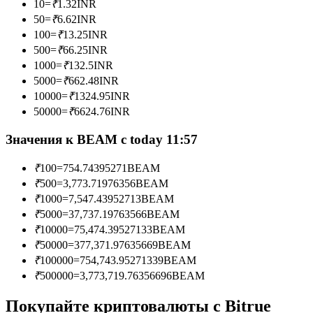
10
=
₹
1.32
INR
50
=
₹
6.62
INR
100
=
₹
13.25
INR
500
=
₹
66.25
INR
Станьте копи-трейдером
1000
=
₹
132.5
INR
5000
=
₹
662.48
INR
Наслаждайтесь распределением прибыли и комиссиями
10000
=
₹
1324.95
INR
за копи-трейдинг
50000
=
₹
6624.76
INR
Значения к BEAM с today 11:57
₹
100
=
754.74395271
BEAM
₹
500
=
3,773.71976356
BEAM
₹
1000
=
7,547.43952713
BEAM
₹
5000
=
37,737.19763566
BEAM
₹
10000
=
75,474.39527133
BEAM
Информация
₹
50000
=
377,371.97635669
BEAM
₹
100000
=
754,743.95271339
BEAM
Анализ больших данных, включая торговую информацию
₹
500000
=
3,773,719.76356696
BEAM
и т. д.
Покупайте криптовалюты с Bitrue