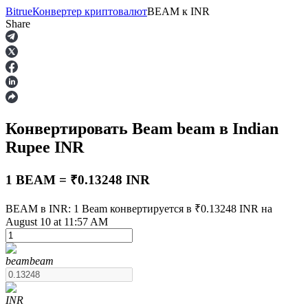
Bitrue
Конвертер криптовалют
BEAM
к
INR
Share
Фьючерсы
Конвертировать Beam
beam
в Indian
Rupee
INR
1 BEAM = ₹0.13248 INR
BEAM в INR: 1 Beam конвертируется в ₹0.13248 INR на
USDT-фьючерсы
August 10 at 11:57 AM
Фьючерсы с использованием USDT в качестве
обеспечения
beam
beam
INR