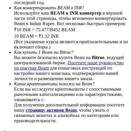
последний год.
Как конвертировать BEAM в INR?
Используйте наш
BEAM к INR конвертер
в верхней
части этой страницы, чтобы мгновенно конвертировать
Beam в Indian Rupee. Вот несколько быстрых примеров:
BTC Welcome Rewards
₹10 INR = 75.47739452 BEAM
10 BEAM = ₹1.32 INR
Deposit & Trade BTC to Share 25000 USDT prize pool!
(Все указанные курсы являются приблизительными и не
включают сборы.)
Как купить 1 Beam на Bitrue?
Вы можете безопасно купить Beam на
Bitrue
, ведущей
централизованной бирже.
Посетите наше руководство
Deposit CASHCAT & Win
по покупке Beam
для пошаговых инструкций по
настройке вашего кошелька, подтверждению вашей
Share 500000 CASHCAT prize pool
личности и размещению вашего заказа.
Какие криптоактивы похожи на Beam?
Если вы исследуете криптовалюты с сопоставимыми
рыночными капитализациями или характеристиками,
Exclusive for BitMart Users
ознакомьтесь с:
Для получения дополнительной информации посетите
Register & Trade to Win 500,000 USDT
нашу
страницу активов Beam
, чтобы узнать о
связанных монетах и альткойнах по категориям или
производительности.