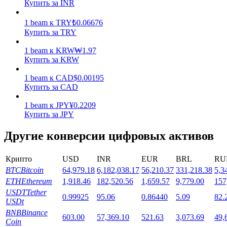
Купить за INR
1
beam
к
TRY
₺
0.06676
Купить за TRY
1
beam
к
KRW
₩
1.97
Купить за KRW
Стейкинг
1
beam
к
CAD
$
0.00195
Купить за CAD
Высокая прибыль и мгновенный доступ
1
beam
к
JPY
¥
0.2209
Купить за JPY
Другие конверсии цифровых активов
Крипто
USD
INR
EUR
BRL
RU
BTC
Bitcoin
64,979.18
6,182,038.17
56,210.37
331,218.38
5,3
ETH
Ethereum
1,918.46
182,520.56
1,659.57
9,779.00
157
USDT
Tether
Launchpool
0.99925
95.06
0.86440
5.09
82.
USDt
Гибкая ставка для заработка популярных токенов
BNB
Binance
603.00
57,369.10
521.63
3,073.69
49,
Coin