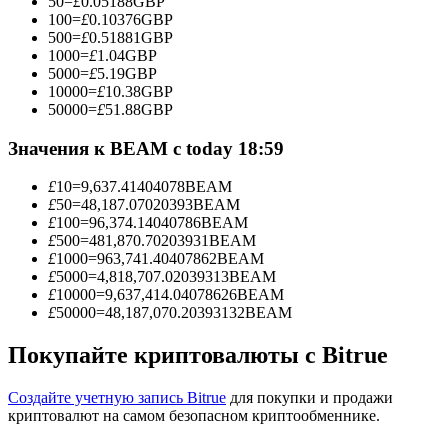
50
=
£
0.05188
GBP
100
=
£
0.10376
GBP
500
=
£
0.51881
GBP
1000
=
£
1.04
GBP
5000
=
£
5.19
GBP
Станьте копи-трейдером
10000
=
£
10.38
GBP
50000
=
£
51.88
GBP
Наслаждайтесь распределением прибыли и комиссиями
за копи-трейдинг
Значения к BEAM с today 18:59
£
10
=
9,637.41404078
BEAM
£
50
=
48,187.07020393
BEAM
£
100
=
96,374.14040786
BEAM
£
500
=
481,870.70203931
BEAM
£
1000
=
963,741.40407862
BEAM
£
5000
=
4,818,707.02039313
BEAM
£
10000
=
9,637,414.04078626
BEAM
£
50000
=
48,187,070.20393132
BEAM
Информация
Покупайте криптовалюты с Bitrue
Анализ больших данных, включая торговую информацию
и т. д.
Создайте учетную запись Bitrue
для покупки и продажи
криптовалют на самом безопасном криптообменнике.