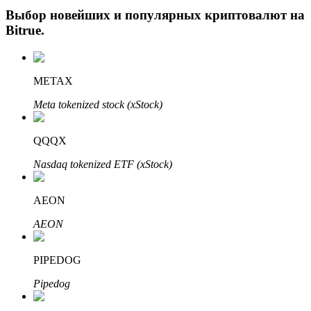
Выбор новейших и популярных криптовалют на
Bitrue
.
METAX
Meta tokenized stock (xStock)
Авто Инвест
QQQX
Получите долгосрочную прибыль и гибкие проценты
Nasdaq tokenized ETF (xStock)
AEON
AEON
PIPEDOG
Pipedog
Изучите стейкинг