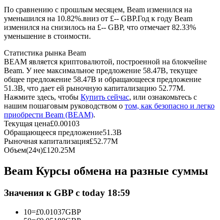
По сравнению с прошлым месяцем, Beam изменился на
уменьшился на 10.82%.вниз от £-- GBP.
Год к году Beam
USDC фьючерсы
изменился на снизилось на £-- GBP, что отмечает 82.33%
уменьшение в стоимости.
Фьючерсы с использованием USDC в качестве
обеспечения
Статистика рынка Beam
BEAM является криптовалютой, построенной на блокчейне
Beam. У нее максимальное предложение 58.47B, текущее
общее предложение 58.47B и обращающееся предложение
51.3B, что дает ей рыночную капитализацию 52.77M.
Нажмите здесь, чтобы
Купить сейчас
, или ознакомьтесь с
нашим пошаговым руководством о
том, как безопасно и легко
приобрести Beam (BEAM)
.
Текущая цена
£
0.00103
Обращающееся предложение
51.3B
Рыночная капитализация
£
52.77M
Копирование торговли
Объем(24ч)
£
120.25M
Присоединяйтесь к лучшим трейдерам
Beam Курсы обмена на разные суммы
Значения к GBP с today 18:59
10
=
£
0.01037
GBP