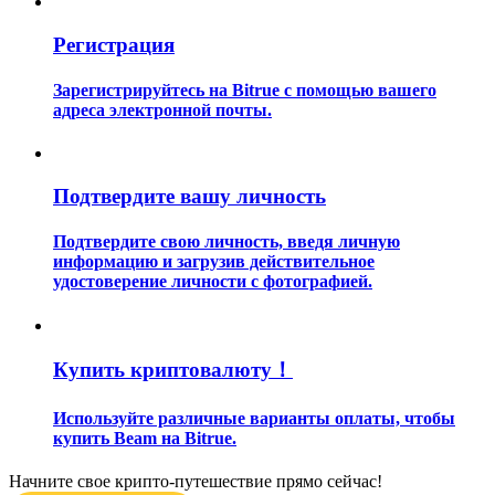
Регистрация
Зарегистрируйтесь на Bitrue с помощью вашего
адреса электронной почты.
Гид
Подтвердите вашу личность
Руководство для начинающих по фьючерсам
Подтвердите свою личность, введя личную
информацию и загрузив действительное
удостоверение личности с фотографией.
Купить криптовалюту！
Используйте различные варианты оплаты, чтобы
Торговые стратегии
купить Beam на Bitrue.
Узнайте, как оставаться прибыльным
Начните свое крипто-путешествие прямо сейчас!