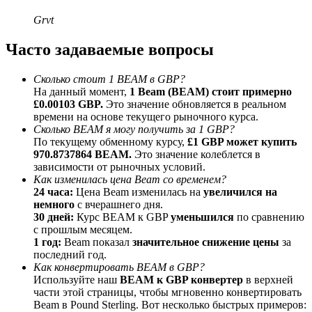
До 65% комиссии!
Grvt
Часто задаваемые вопросы
Сколько стоит 1 BEAM в GBP?
На данный момент,
1 Beam (BEAM) стоит примерно
£0.00103 GBP.
Это значение обновляется в реальном
времени на основе текущего рыночного курса.
Сколько BEAM я могу получить за 1 GBP?
По текущему обменному курсу,
£1 GBP может купить
970.8737864 BEAM.
Это значение колеблется в
Реферал
зависимости от рыночных условий.
Пригласите друга, чтобы получить денежные
Как изменилась цена Beam со временем?
вознаграждения
24 часа:
Цена Beam изменилась на
увеличился на
немного
с вчерашнего дня.
BTC Welcome Rewards
30 дней:
Курс BEAM к GBP
уменьшился
по сравнению
с прошлым месяцем.
1 год:
Beam показал
значительное снижение цены
за
последний год.
Как конвертировать BEAM в GBP?
Используйте наш
BEAM к GBP конвертер
в верхней
части этой страницы, чтобы мгновенно конвертировать
Beam в Pound Sterling. Вот несколько быстрых примеров: