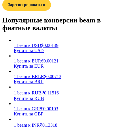
Зарегистрироваться
Популярные конверсии beam в
фиатные валюты
Заработок
1
beam
к
USD
$
0.00139
Купить за USD
1
beam
к
EUR
€
0.00121
Купить за EUR
1
beam
к
BRL
R$
0.00713
Купить за BRL
1
beam
к
RUB
₽
0.11516
Купить за RUB
Силовая свинья
1
beam
к
GBP
£
0.00103
Получайте конкурентные награды ежедневно
Купить за GBP
1
beam
к
INR
₹
0.13318