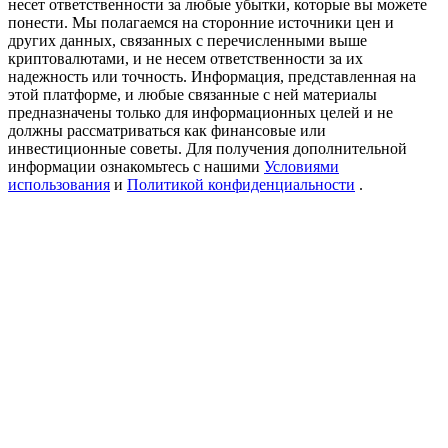
несет ответственности за любые убытки, которые вы можете
Precious Metals Trading Carnival
понести. Мы полагаемся на сторонние источники цен и
других данных, связанных с перечисленными выше
Trade Gold & Silver · 33,333 USDT Bonus
криптовалютами, и не несем ответственности за их
надежность или точность. Информация, представленная на
этой платформе, и любые связанные с ней материалы
предназначены только для информационных целей и не
должны рассматриваться как финансовые или
USDT New User Exclusive 10% APR
инвестиционные советы. Для получения дополнительной
USDT Flexible Staking | Daily Rewards
информации ознакомьтесь с нашими
Условиями
использования
и
Политикой конфиденциальности
.
BTC New User Exclusive: 6.5% APR
BTC Flexible Staking | Daily Rewards