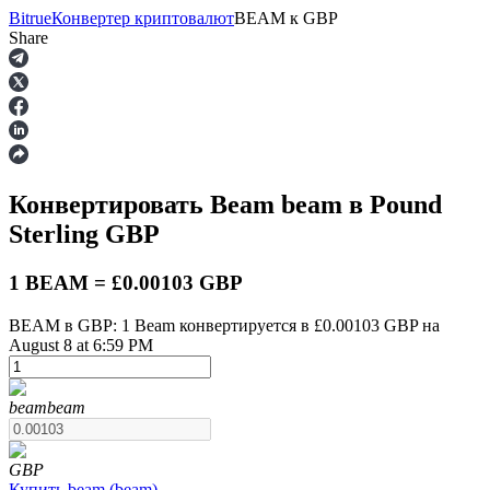
Bitrue
Конвертер криптовалют
BEAM
к
GBP
Share
Фьючерсы
Конвертировать Beam
beam
в Pound
Sterling
GBP
1 BEAM = £0.00103 GBP
BEAM в GBP: 1 Beam конвертируется в £0.00103 GBP на
August 8 at 6:59 PM
USDT-фьючерсы
Фьючерсы с использованием USDT в качестве
обеспечения
beam
beam
GBP
Купить
beam
(
beam
)