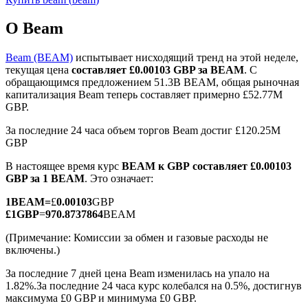
О Beam
Beam (BEAM)
испытывает нисходящий тренд на этой неделе,
текущая цена
составляет £0.00103 GBP за BEAM
. С
обращающимся предложением 51.3B BEAM, общая рыночная
Фьючерсы на COIN-M
капитализация Beam теперь составляет примерно £52.77M
GBP.
Криптовалютные фьючерсы
За последние 24 часа объем торгов Beam достиг £120.25M
GBP
TradFi
В настоящее время курс
BEAM к GBP
составляет £0.00103
GBP за 1 BEAM
. Это означает:
Деривативы на акции, форекс, драгоценные металлы и
сырьевые товары
1
BEAM
=
£
0.00103
GBP
£
1
GBP
=
970.8737864
BEAM
(Примечание: Комиссии за обмен и газовые расходы не
включены.)
За последние 7 дней цена Beam изменилась на упало на
1.82%.
За последние 24 часа курс колебался на 0.5%, достигнув
максимума £0 GBP и минимума £0 GBP.