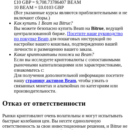
£10 GBP = 9,708.73786407 BEAM
10 BEAM = £0.0103 GBP
(Все указанные курсы являются приблизительными и не
включают сборы.)
Как купить 1 Beam на Bitrue?
Вы можете безопасно купить Beam на
Bitrue
, ведущей
BTC Welcome Rewards
централизованной бирже.
Посетите наше руководство
по покупке Beam
для пошаговых инструкций по
Deposit & Trade BTC to Share 25000 USDT prize pool!
настройке вашего кошелька, подтверждению вашей
личности и размещению вашего заказа.
Какие криптоактивы похожи на Beam?
Если вы исследуете криптовалюты с сопоставимыми
Deposit CASHCAT & Win
рыночными капитализациями или характеристиками,
ознакомьтесь с:
Share 500000 CASHCAT prize pool
Для получения дополнительной информации посетите
нашу
страницу активов Beam
, чтобы узнать о
связанных монетах и альткойнах по категориям или
производительности.
Exclusive for BitMart Users
Отказ от ответственности
Register & Trade to Win 500,000 USDT
Рынки криптовалют очень волатильны и могут испытывать
быстрые колебания цен. Вы несете единоличную
ответственность за свои инвестиционные решения, и Bitrue не