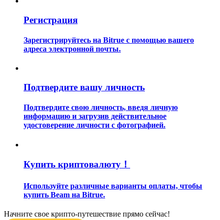
Регистрация
Зарегистрируйтесь на Bitrue с помощью вашего
адреса электронной почты.
Гид
Подтвердите вашу личность
Руководство для начинающих по фьючерсам
Подтвердите свою личность, введя личную
информацию и загрузив действительное
удостоверение личности с фотографией.
Купить криптовалюту！
Используйте различные варианты оплаты, чтобы
Торговые стратегии
купить Beam на Bitrue.
Узнайте, как оставаться прибыльным
Начните свое крипто-путешествие прямо сейчас!