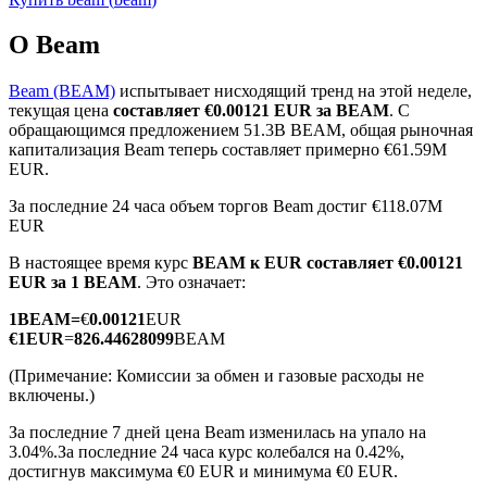
О Beam
Beam (BEAM)
испытывает нисходящий тренд на этой неделе,
текущая цена
составляет €0.00121 EUR за BEAM
. С
обращающимся предложением 51.3B BEAM, общая рыночная
Фьючерсы на COIN-M
капитализация Beam теперь составляет примерно €61.59M
EUR.
Криптовалютные фьючерсы
За последние 24 часа объем торгов Beam достиг €118.07M
EUR
TradFi
В настоящее время курс
BEAM к EUR
составляет €0.00121
EUR за 1 BEAM
. Это означает:
Деривативы на акции, форекс, драгоценные металлы и
сырьевые товары
1
BEAM
=
€
0.00121
EUR
€
1
EUR
=
826.44628099
BEAM
(Примечание: Комиссии за обмен и газовые расходы не
включены.)
За последние 7 дней цена Beam изменилась на упало на
3.04%.
За последние 24 часа курс колебался на 0.42%,
достигнув максимума €0 EUR и минимума €0 EUR.