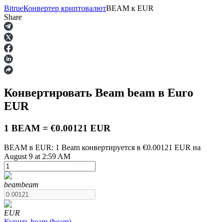
Bitrue
Конвертер криптовалют
BEAM
к
EUR
Share
Фьючерсы
Конвертировать Beam
beam
в Euro
EUR
1 BEAM = €0.00121 EUR
BEAM в EUR: 1 Beam конвертируется в €0.00121 EUR на
August 9 at 2:59 AM
USDT-фьючерсы
Фьючерсы с использованием USDT в качестве
обеспечения
beam
beam
EUR
Купить
beam
(
beam
)