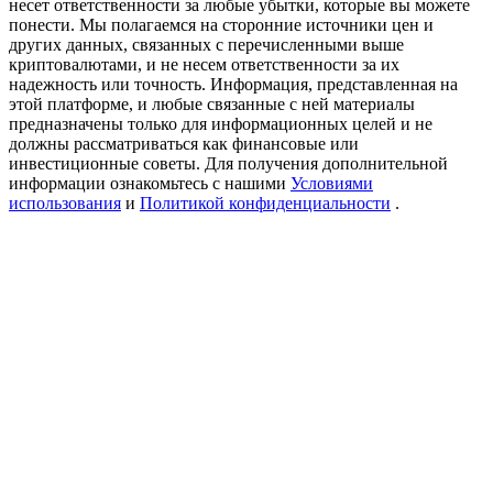
несет ответственности за любые убытки, которые вы можете
Precious Metals Trading Carnival
понести. Мы полагаемся на сторонние источники цен и
других данных, связанных с перечисленными выше
Trade Gold & Silver · 33,333 USDT Bonus
криптовалютами, и не несем ответственности за их
надежность или точность. Информация, представленная на
этой платформе, и любые связанные с ней материалы
предназначены только для информационных целей и не
должны рассматриваться как финансовые или
USDT New User Exclusive 10% APR
инвестиционные советы. Для получения дополнительной
USDT Flexible Staking | Daily Rewards
информации ознакомьтесь с нашими
Условиями
использования
и
Политикой конфиденциальности
.
BTC New User Exclusive: 6.5% APR
BTC Flexible Staking | Daily Rewards