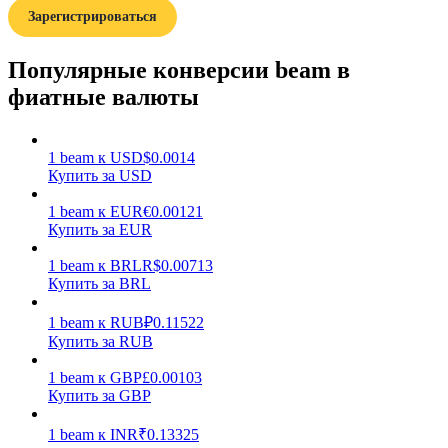
Зарегистрироваться
Популярные конверсии beam в
фиатные валюты
Заработок
1
beam
к
USD
$
0.0014
Купить за USD
1
beam
к
EUR
€
0.00121
Купить за EUR
1
beam
к
BRL
R$
0.00713
Купить за BRL
1
beam
к
RUB
₽
0.11522
Купить за RUB
Силовая свинья
1
beam
к
GBP
£
0.00103
Получайте конкурентные награды ежедневно
Купить за GBP
1
beam
к
INR
₹
0.13325