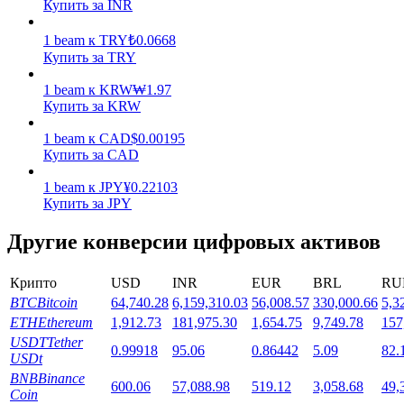
Купить за INR
1
beam
к
TRY
₺
0.0668
Купить за TRY
1
beam
к
KRW
₩
1.97
Купить за KRW
Стейкинг
1
beam
к
CAD
$
0.00195
Купить за CAD
Высокая прибыль и мгновенный доступ
1
beam
к
JPY
¥
0.22103
Купить за JPY
Другие конверсии цифровых активов
Крипто
USD
INR
EUR
BRL
RU
BTC
Bitcoin
64,740.28
6,159,310.03
56,008.57
330,000.66
5,3
ETH
Ethereum
1,912.73
181,975.30
1,654.75
9,749.78
157
USDT
Tether
Launchpool
0.99918
95.06
0.86442
5.09
82.
USDt
Гибкая ставка для заработка популярных токенов
BNB
Binance
600.06
57,088.98
519.12
3,058.68
49,
Coin