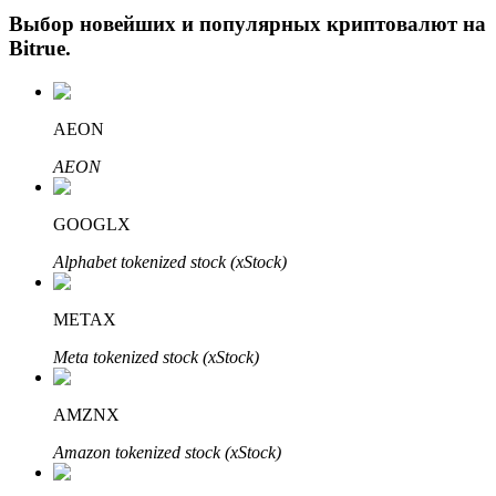
Выбор новейших и популярных криптовалют на
Bitrue
.
AEON
AEON
Авто Инвест
GOOGLX
Получите долгосрочную прибыль и гибкие проценты
Alphabet tokenized stock (xStock)
METAX
Meta tokenized stock (xStock)
AMZNX
Amazon tokenized stock (xStock)
Изучите стейкинг