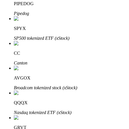
PIPEDOG
Узнайте о пассивном доходе
Pipedog
Bitrue
AI
SPYX
SP500 tokenized ETF (xStock)
CC
Canton
Bitrue Партнеры
AVGOX
Broadcom tokenized stock (xStock)
QQQX
Nasdaq tokenized ETF (xStock)
Партнеры Bitrue
GRVT