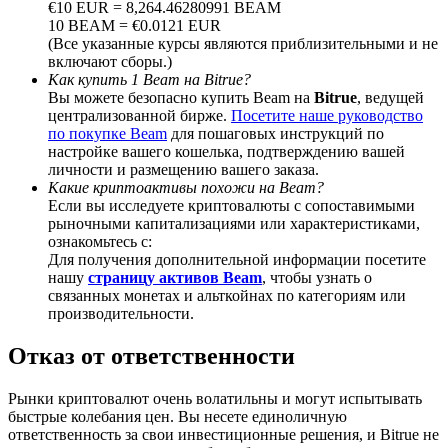
€10 EUR = 8,264.46280991 BEAM
10 BEAM = €0.0121 EUR
(Все указанные курсы являются приблизительными и не
включают сборы.)
Как купить 1 Beam на Bitrue?
Вы можете безопасно купить Beam на
Bitrue
, ведущей
BTC Welcome Rewards
централизованной бирже.
Посетите наше руководство
по покупке Beam
для пошаговых инструкций по
Deposit & Trade BTC to Share 25000 USDT prize pool!
настройке вашего кошелька, подтверждению вашей
личности и размещению вашего заказа.
Какие криптоактивы похожи на Beam?
Если вы исследуете криптовалюты с сопоставимыми
Deposit CASHCAT & Win
рыночными капитализациями или характеристиками,
ознакомьтесь с:
Share 500000 CASHCAT prize pool
Для получения дополнительной информации посетите
нашу
страницу активов Beam
, чтобы узнать о
связанных монетах и альткойнах по категориям или
производительности.
Exclusive for BitMart Users
Отказ от ответственности
Register & Trade to Win 500,000 USDT
Рынки криптовалют очень волатильны и могут испытывать
быстрые колебания цен. Вы несете единоличную
ответственность за свои инвестиционные решения, и Bitrue не