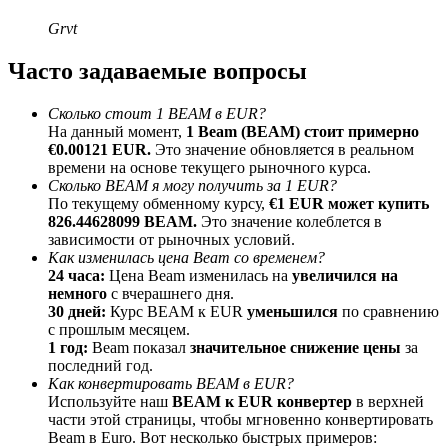
До 65% комиссии!
Grvt
Часто задаваемые вопросы
Сколько стоит 1 BEAM в EUR?
На данный момент,
1 Beam (BEAM) стоит примерно
€0.00121 EUR.
Это значение обновляется в реальном
времени на основе текущего рыночного курса.
Сколько BEAM я могу получить за 1 EUR?
По текущему обменному курсу,
€1 EUR может купить
826.44628099 BEAM.
Это значение колеблется в
Реферал
зависимости от рыночных условий.
Пригласите друга, чтобы получить денежные
Как изменилась цена Beam со временем?
вознаграждения
24 часа:
Цена Beam изменилась на
увеличился на
немного
с вчерашнего дня.
BTC Welcome Rewards
30 дней:
Курс BEAM к EUR
уменьшился
по сравнению
с прошлым месяцем.
1 год:
Beam показал
значительное снижение цены
за
последний год.
Как конвертировать BEAM в EUR?
Используйте наш
BEAM к EUR конвертер
в верхней
части этой страницы, чтобы мгновенно конвертировать
Beam в Euro. Вот несколько быстрых примеров: