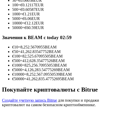
50
=
€
0.06058
EUR
100
=
€
0.12117
EUR
500
=
€
0.60587
EUR
1000
=
€
1.21
EUR
5000
=
€
6.06
EUR
Станьте копи-трейдером
10000
=
€
12.12
EUR
50000
=
€
60.59
EUR
Наслаждайтесь распределением прибыли и комиссиями
за копи-трейдинг
Значения к BEAM с today 02:59
€
10
=
8,252.5670955
BEAM
€
50
=
41,262.83547752
BEAM
€
100
=
82,525.67095505
BEAM
€
500
=
412,628.35477526
BEAM
€
1000
=
825,256.70955053
BEAM
€
5000
=
4,126,283.54775269
BEAM
€
10000
=
8,252,567.09550539
BEAM
€
50000
=
41,262,835.47752695
BEAM
Информация
Покупайте криптовалюты с Bitrue
Анализ больших данных, включая торговую информацию
и т. д.
Создайте учетную запись Bitrue
для покупки и продажи
криптовалют на самом безопасном криптообменнике.