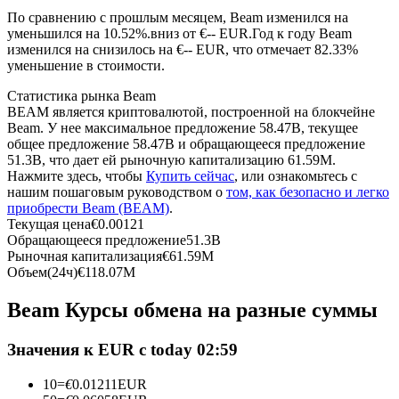
По сравнению с прошлым месяцем, Beam изменился на
уменьшился на 10.52%.вниз от €-- EUR.
Год к году Beam
USDC фьючерсы
изменился на снизилось на €-- EUR, что отмечает 82.33%
уменьшение в стоимости.
Фьючерсы с использованием USDC в качестве
обеспечения
Статистика рынка Beam
BEAM является криптовалютой, построенной на блокчейне
Beam. У нее максимальное предложение 58.47B, текущее
общее предложение 58.47B и обращающееся предложение
51.3B, что дает ей рыночную капитализацию 61.59M.
Нажмите здесь, чтобы
Купить сейчас
, или ознакомьтесь с
нашим пошаговым руководством о
том, как безопасно и легко
приобрести Beam (BEAM)
.
Текущая цена
€
0.00121
Обращающееся предложение
51.3B
Рыночная капитализация
€
61.59M
Копирование торговли
Объем(24ч)
€
118.07M
Присоединяйтесь к лучшим трейдерам
Beam Курсы обмена на разные суммы
Значения к EUR с today 02:59
10
=
€
0.01211
EUR