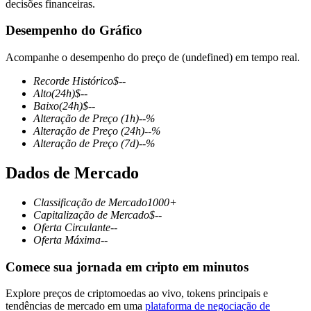
decisões financeiras.
Desempenho do Gráfico
Acompanhe o desempenho do preço de (undefined) em tempo real.
Futuros COIN-M
Recorde Histórico
$
--
Futuros de criptomoeda
Alto
(24h)
$
--
Baixo
(24h)
$
--
Alteração de Preço
(1h)
--
%
Alteração de Preço
(24h)
--
%
TradFi
Alteração de Preço
(7d)
--
%
Derivativos de ações, câmbio, metais preciosos e commodities
Dados de Mercado
Classificação de Mercado
1000+
Capitalização de Mercado
$
--
Oferta Circulante
--
Oferta Máxima
--
Comece sua jornada em cripto em minutos
Explore preços de criptomoedas ao vivo, tokens principais e
Futuros de USDC
tendências de mercado em uma
plataforma de negociação de