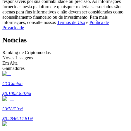
responsáveis por sua confiabilidade ou precisão. As informações
Torne-se um Trader de Cópias
fornecidas nesta plataforma e quaisquer materiais associados são
apenas para fins informativos e não devem ser consideradas como
Desfrute da partilha de lucros e comissões de copy trading
aconselhamento financeiro ou de investimento. Para mais
informações, consulte nossos
Termos de Uso
e
Política de
Privacidade
.
Notícias
Ranking de Criptomoedas
Novas Listagens
Em Alta
Ganhadores
Informação
CC
Canton
Análise de big data, incluindo informações comerciais, etc.
$
0.1002
-8.07
%
GRVT
Grvt
$
0.2846
-14.81
%