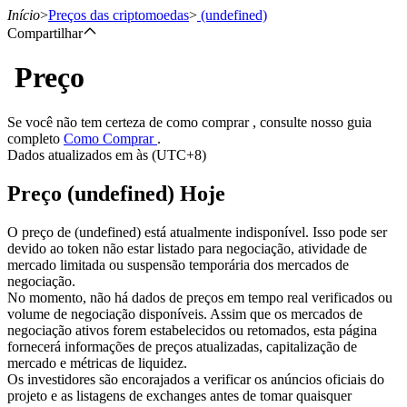
Início
>
Preços das criptomoedas
>
(undefined)
Compartilhar
Preço
Futuros
Se você não tem certeza de como comprar , consulte nosso guia
completo
Como Comprar
.
Dados atualizados em às (UTC+8)
Preço (undefined) Hoje
O preço de (undefined) está atualmente indisponível. Isso pode ser
devido ao token não estar listado para negociação, atividade de
mercado limitada ou suspensão temporária dos mercados de
Futuros de USDT
negociação.
No momento, não há dados de preços em tempo real verificados ou
Futuros usando USDT como garantia
volume de negociação disponíveis. Assim que os mercados de
negociação ativos forem estabelecidos ou retomados, esta página
fornecerá informações de preços atualizadas, capitalização de
mercado e métricas de liquidez.
Os investidores são encorajados a verificar os anúncios oficiais do
projeto e as listagens de exchanges antes de tomar quaisquer