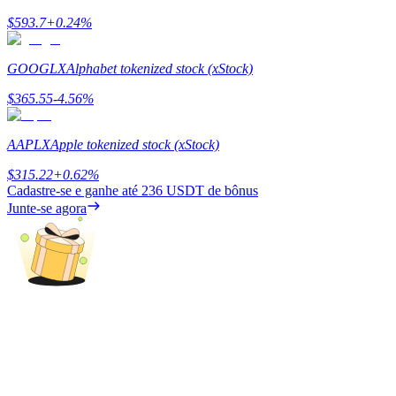
$
593.7
+
0.24
%
Ganhar
GOOGLX
Alphabet tokenized stock (xStock)
$
365.55
-4.56
%
AAPLX
Apple tokenized stock (xStock)
$
315.22
+
0.62
%
Cadastre-se e ganhe até
236 USDT
de bônus
Junte-se agora
Porquinho poderoso
Ganhe recompensas competitivas diariamente