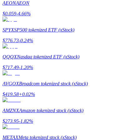
AEON
AEON
$
0.059
-4.66
%
Guia
Guia para iniciantes em futuros
SPYX
SP500 tokenized ETF (xStock)
$
776.73
-0.24
%
QQQX
Nasdaq tokenized ETF (xStock)
$
717.49
-1.20
%
AVGOX
Broadcom tokenized stock (xStock)
Estratégias de negociação
$
419.58
+
0.02
%
Aprenda como se manter lucrativo
AMZNX
Amazon tokenized stock (xStock)
$
273.95
-1.82
%
METAX
Meta tokenized stock (xStock)