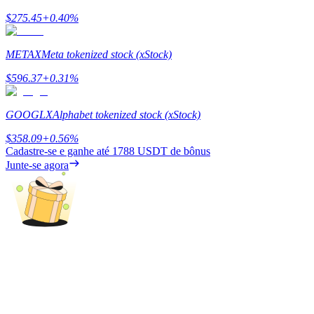
$
275.45
+
0.40
%
Ganhar
METAX
Meta tokenized stock (xStock)
$
596.37
+
0.31
%
GOOGLX
Alphabet tokenized stock (xStock)
$
358.09
+
0.56
%
Cadastre-se e ganhe até
1788 USDT
de bônus
Junte-se agora
Porquinho poderoso
Ganhe recompensas competitivas diariamente