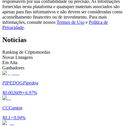
responsáveis por sua confiabilidade ou precisão. As informações
Torne-se um Trader de Cópias
fornecidas nesta plataforma e quaisquer materiais associados são
apenas para fins informativos e não devem ser consideradas como
Desfrute da partilha de lucros e comissões de copy trading
aconselhamento financeiro ou de investimento. Para mais
informações, consulte nossos
Termos de Uso
e
Política de
Privacidade
.
Notícias
Ranking de Criptomoedas
Novas Listagens
Em Alta
Ganhadores
Informação
PIPEDOG
Pipedog
Análise de big data, incluindo informações comerciais, etc.
$
0.002609
+
6.97
%
CC
Canton
$
0.1
+
9.94
%