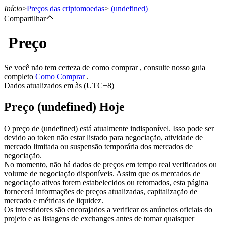
Início
>
Preços das criptomoedas
>
(undefined)
Compartilhar
Preço
Futuros
Se você não tem certeza de como comprar , consulte nosso guia
completo
Como Comprar
.
Dados atualizados em às (UTC+8)
Preço (undefined) Hoje
O preço de (undefined) está atualmente indisponível. Isso pode ser
devido ao token não estar listado para negociação, atividade de
mercado limitada ou suspensão temporária dos mercados de
Futuros de USDT
negociação.
No momento, não há dados de preços em tempo real verificados ou
Futuros usando USDT como garantia
volume de negociação disponíveis. Assim que os mercados de
negociação ativos forem estabelecidos ou retomados, esta página
fornecerá informações de preços atualizadas, capitalização de
mercado e métricas de liquidez.
Os investidores são encorajados a verificar os anúncios oficiais do
projeto e as listagens de exchanges antes de tomar quaisquer