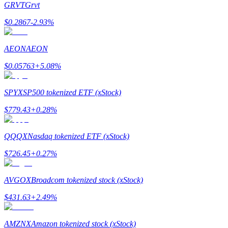
GRVT
Grvt
$
0.2867
-2.93
%
Guia
Guia para iniciantes em futuros
AEON
AEON
$
0.05763
+
5.08
%
SPYX
SP500 tokenized ETF (xStock)
$
779.43
+
0.28
%
QQQX
Nasdaq tokenized ETF (xStock)
Estratégias de negociação
$
726.45
+
0.27
%
Aprenda como se manter lucrativo
AVGOX
Broadcom tokenized stock (xStock)
$
431.63
+
2.49
%
AMZNX
Amazon tokenized stock (xStock)