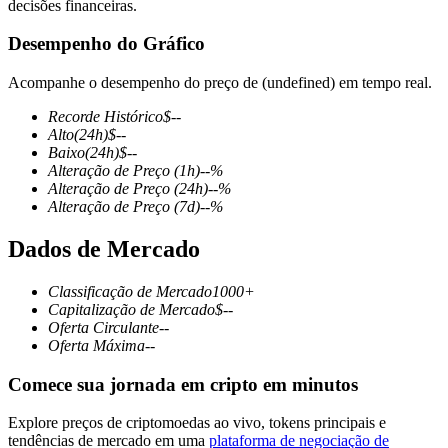
decisões financeiras.
Desempenho do Gráfico
Acompanhe o desempenho do preço de (undefined) em tempo real.
Futuros COIN-M
Recorde Histórico
$
--
Futuros de criptomoeda
Alto
(24h)
$
--
Baixo
(24h)
$
--
Alteração de Preço
(1h)
--
%
Alteração de Preço
(24h)
--
%
TradFi
Alteração de Preço
(7d)
--
%
Derivativos de ações, câmbio, metais preciosos e commodities
Dados de Mercado
Classificação de Mercado
1000+
Capitalização de Mercado
$
--
Oferta Circulante
--
Oferta Máxima
--
Comece sua jornada em cripto em minutos
Explore preços de criptomoedas ao vivo, tokens principais e
Futuros de USDC
tendências de mercado em uma
plataforma de negociação de