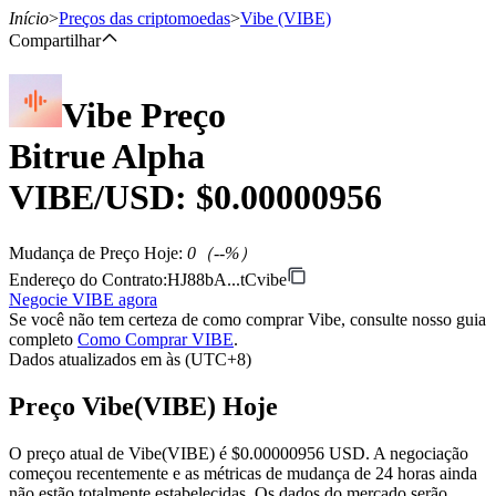
Início
>
Preços das criptomoedas
>
Vibe
(VIBE)
Compartilhar
Vibe
Preço
Futuros
Bitrue Alpha
VIBE
/USD: $
0.00000956
Mudança de Preço Hoje
:
0
（
--
%）
Endereço do Contrato
:
HJ88bA...tCvibe
Negocie VIBE agora
Se você não tem certeza de como comprar Vibe, consulte nosso guia
Futuros de USDT
completo
Como Comprar VIBE
.
Dados atualizados em às (UTC+8)
Futuros usando USDT como garantia
Preço Vibe(VIBE) Hoje
O preço atual de Vibe(VIBE) é $0.00000956 USD. A negociação
começou recentemente e as métricas de mudança de 24 horas ainda
não estão totalmente estabelecidas. Os dados do mercado serão