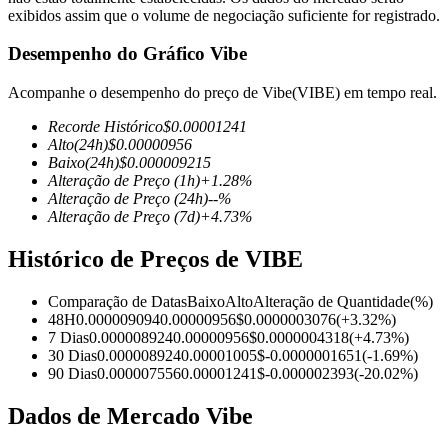
exibidos assim que o volume de negociação suficiente for registrado.
Desempenho do Gráfico Vibe
Futuros COIN-M
Acompanhe o desempenho do preço de Vibe(VIBE) em tempo real.
Futuros de criptomoeda
Recorde Histórico
$
0.00001241
Alto
(24h)
$
0.00000956
Baixo
(24h)
$
0.000009215
Alteração de Preço
(1h)
+
1.28
%
TradFi
Alteração de Preço
(24h)
--
%
Alteração de Preço
(7d)
+
4.73
%
Derivativos de ações, câmbio, metais preciosos e commodities
Histórico de Preços de VIBE
Comparação de Datas
Baixo
Alto
Alteração de Quantidade
(%)
48H
0.000009094
0.00000956
$
0.0000003076
(
+
3.32
%)
7 Dias
0.000008924
0.00000956
$
0.0000004318
(
+
4.73
%)
30 Dias
0.000008924
0.00001005
$
-0.0000001651
(
-1.69
%)
90 Dias
0.000007556
0.00001241
$
-0.000002393
(
-20.02
%)
Dados de Mercado Vibe
Futuros de USDC