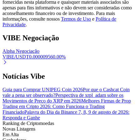
fornecidas nesta plataforma e quaisquer materiais associados são
apenas para fins informativos e não devem ser consideradas como
Estacamento
aconselhamento financeiro ou de investimento. Para mais
informações, consulte nossos
Termos de Uso
e
Política de
Altos retornos e acesso instantâneo
Privacidade
.
VIBE
Negociação
Alpha Negociação
VIBE/USDT
0.00000956
0.00
%
Notícias Vibe
Launchpool
Guia para Comprar UNIPEG Coin 2026
Por que o Cashcat Coin
vale a pena ser observado?
Perspectiva de xrpl_adam sobre os
Staking flexível para ganhar tokens populares.
Movimentos de Preço do XRP em 2026
Melhores Firmas de Prop
Trading em Cripto 2026: Como Funciona o Trading
Financiado
Palavra do Dia da Binance 7, 8, 9 de agosto de 2026:
Responda e Ganhe
Ranking de Criptomoedas
Novas Listagens
Em Alta