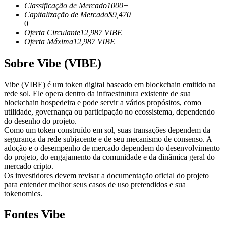
Classificação de Mercado
1000+
Futuros usando USDC como garantia
Capitalização de Mercado
$
9,470
0
Oferta Circulante
12,987
VIBE
Oferta Máxima
12,987
VIBE
Sobre Vibe (VIBE)
Vibe (VIBE) é um token digital baseado em blockchain emitido na
rede sol. Ele opera dentro da infraestrutura existente de sua
blockchain hospedeira e pode servir a vários propósitos, como
utilidade, governança ou participação no ecossistema, dependendo
Copiar Trading
do desenho do projeto.
Como um token construído em sol, suas transações dependem da
Junte-se aos principais traders
segurança da rede subjacente e de seu mecanismo de consenso. A
adoção e o desempenho de mercado dependem do desenvolvimento
do projeto, do engajamento da comunidade e da dinâmica geral do
mercado cripto.
Os investidores devem revisar a documentação oficial do projeto
para entender melhor seus casos de uso pretendidos e sua
tokenomics.
Fontes Vibe