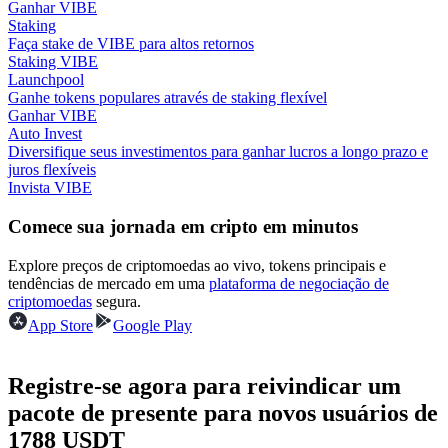
Ganhar VIBE
Staking
Guia
Faça stake de VIBE para altos retornos
Staking VIBE
Guia para iniciantes em futuros
Launchpool
Ganhe tokens populares através de staking flexível
Ganhar VIBE
Auto Invest
Diversifique seus investimentos para ganhar lucros a longo prazo e
juros flexíveis
Invista VIBE
Comece sua jornada em cripto em minutos
Explore preços de criptomoedas ao vivo, tokens principais e
Estratégias de negociação
tendências de mercado em uma
plataforma de negociação de
criptomoedas
segura.
Aprenda como se manter lucrativo
App Store
Google Play
Registre-se agora para reivindicar um
pacote de presente para novos usuários de
1788 USDT