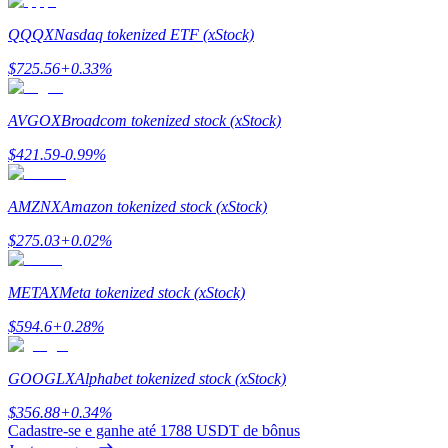
QQQX
Nasdaq tokenized ETF (xStock)
$
725.56
+
0.33
%
Investimento Automático
AVGOX
Broadcom tokenized stock (xStock)
Obtenha lucro a longo prazo e interesses flexíveis
$
421.59
-0.99
%
AMZNX
Amazon tokenized stock (xStock)
$
275.03
+
0.02
%
METAX
Meta tokenized stock (xStock)
$
594.6
+
0.28
%
Aprenda a apostar
Aprenda como ganhar renda passiva
GOOGLX
Alphabet tokenized stock (xStock)
Bitrue
AI
$
356.88
+
0.34
%
Cadastre-se e ganhe até
1788 USDT
de bônus