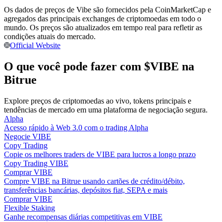
Torne-se um Trader de Cópias
Os dados de preços de Vibe são fornecidos pela CoinMarketCap e
agregados das principais exchanges de criptomoedas em todo o
Desfrute da partilha de lucros e comissões de copy trading
mundo. Os preços são atualizados em tempo real para refletir as
condições atuais do mercado.
Official Website
O que você pode fazer com $VIBE na
Bitrue
Explore preços de criptomoedas ao vivo, tokens principais e
tendências de mercado em uma plataforma de negociação segura.
Alpha
Informação
Acesso rápido à Web 3.0 com o trading Alpha
Negocie VIBE
Análise de big data, incluindo informações comerciais, etc.
Copy Trading
Copie os melhores traders de VIBE para lucros a longo prazo
Copy Trading VIBE
Comprar VIBE
Compre VIBE na Bitrue usando cartões de crédito/débito,
transferências bancárias, depósitos fiat, SEPA e mais
Comprar VIBE
Flexible Staking
Ganhe recompensas diárias competitivas em VIBE