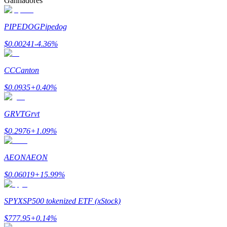
Ganhadores
PIPEDOG
Pipedog
Bloqueios de BTR
$
0.00241
-4.36
%
Investimentos exclusivos para titulares de BTR
CC
Canton
$
0.0935
+
0.40
%
GRVT
Grvt
$
0.2976
+
1.09
%
Empréstimos
AEON
AEON
Serviço de empréstimo apoiado por criptografia
$
0.06019
+
15.99
%
SPYX
SP500 tokenized ETF (xStock)
$
777.95
+
0.14
%