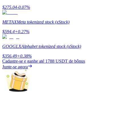
$
275.04
-0.07
%
Ganhar
METAX
Meta tokenized stock (xStock)
$
594.4
+
0.27
%
GOOGLX
Alphabet tokenized stock (xStock)
$
356.49
+
0.38
%
Cadastre-se e ganhe até
1788 USDT
de bônus
Junte-se agora
Porquinho poderoso
Ganhe recompensas competitivas diariamente