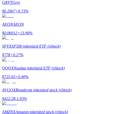
GRVT
Grvt
$
0.2967
+
0.73
%
Guia
Guia para iniciantes em futuros
AEON
AEON
$
0.06012
+
13.90
%
SPYX
SP500 tokenized ETF (xStock)
$
778
+
0.27
%
QQQX
Nasdaq tokenized ETF (xStock)
Estratégias de negociação
$
725.65
+
0.40
%
Aprenda como se manter lucrativo
AVGOX
Broadcom tokenized stock (xStock)
$
422.28
-1.03
%
AMZNX
Amazon tokenized stock (xStock)