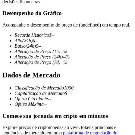
decisões financeiras.
Desempenho do Gráfico
Acompanhe o desempenho do preço de (undefined) em tempo real.
Futuros COIN-M
Recorde Histórico
$
--
Futuros de criptomoeda
Alto
(24h)
$
--
Baixo
(24h)
$
--
Alteração de Preço
(1h)
--
%
Alteração de Preço
(24h)
--
%
TradFi
Alteração de Preço
(7d)
--
%
Derivativos de ações, câmbio, metais preciosos e commodities
Dados de Mercado
Classificação de Mercado
1000+
Capitalização de Mercado
$
--
Oferta Circulante
--
Oferta Máxima
--
Comece sua jornada em cripto em minutos
Explore preços de criptomoedas ao vivo, tokens principais e
Futuros de USDC
tendências de mercado em uma
plataforma de negociação de