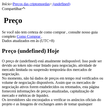
Início
>
Preços das criptomoedas
>
(undefined)
Compartilhar
Preço
Futuros
Se você não tem certeza de como comprar , consulte nosso guia
completo
Como Comprar
.
Dados atualizados em às (UTC+8)
Preço (undefined) Hoje
O preço de (undefined) está atualmente indisponível. Isso pode ser
devido ao token não estar listado para negociação, atividade de
mercado limitada ou suspensão temporária dos mercados de
Futuros de USDT
negociação.
No momento, não há dados de preços em tempo real verificados ou
Futuros usando USDT como garantia
volume de negociação disponíveis. Assim que os mercados de
negociação ativos forem estabelecidos ou retomados, esta página
fornecerá informações de preços atualizadas, capitalização de
mercado e métricas de liquidez.
Os investidores são encorajados a verificar os anúncios oficiais do
projeto e as listagens de exchanges antes de tomar quaisquer