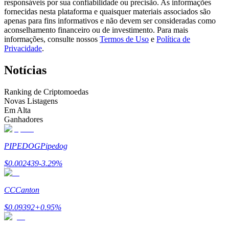
responsáveis por sua confiabilidade ou precisão. As informações
Torne-se um Trader de Cópias
fornecidas nesta plataforma e quaisquer materiais associados são
apenas para fins informativos e não devem ser consideradas como
Desfrute da partilha de lucros e comissões de copy trading
aconselhamento financeiro ou de investimento. Para mais
informações, consulte nossos
Termos de Uso
e
Política de
Privacidade
.
Notícias
Ranking de Criptomoedas
Novas Listagens
Em Alta
Ganhadores
Informação
PIPEDOG
Pipedog
Análise de big data, incluindo informações comerciais, etc.
$
0.002439
-3.29
%
CC
Canton
$
0.09392
+
0.95
%