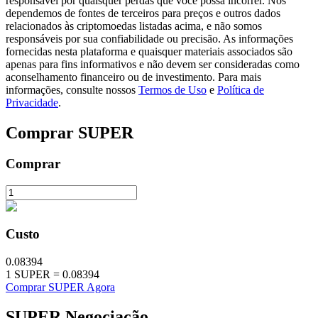
responsável por quaisquer perdas que você possa incorrer. Nós
dependemos de fontes de terceiros para preços e outros dados
relacionados às criptomoedas listadas acima, e não somos
responsáveis por sua confiabilidade ou precisão. As informações
fornecidas nesta plataforma e quaisquer materiais associados são
apenas para fins informativos e não devem ser consideradas como
Investimento Automático
aconselhamento financeiro ou de investimento. Para mais
Obtenha lucro a longo prazo e interesses flexíveis
informações, consulte nossos
Termos de Uso
e
Política de
Privacidade
.
Comprar
SUPER
Comprar
Custo
Aprenda a apostar
Aprenda como ganhar renda passiva
0.08394
1
SUPER
=
0.08394
Bitrue
AI
Comprar SUPER Agora
SUPER
Negociação