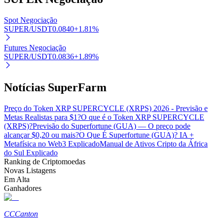
Spot Negociação
SUPER/USDT
0.0840
+
1.81
%
Futures Negociação
SUPER/USDT
0.0836
+
1.89
%
Parceiros Bitrue
Notícias SuperFarm
Preço do Token XRP SUPERCYCLE (XRPS) 2026 - Previsão e
Metas Realistas para $1?
O que é o Token XRP SUPERCYCLE
(XRPS)?
Previsão do Superfortune (GUA) — O preço pode
alcançar $0,20 ou mais?
O Que É Superfortune (GUA)? IA +
Metafísica no Web3 Explicado
Manual de Ativos Cripto da África
do Sul Explicado
Afiliados Bitrue
Ranking de Criptomoedas
Novas Listagens
Até 65% de comissões!
Em Alta
Ganhadores
CC
Canton