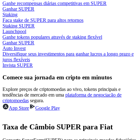
Ganhe recompensas diárias competitivas em SUPER
Ganhar SUPER
Ganhar
Staking
Faça stake de SUPER para altos retornos
Staking SUPER
Launchpool
Ganhe tokens populares através de staking flexível
Ganhar SUPER
Auto Invest
Diversifique seus investimentos para ganhar lucros a longo prazo e
juros flexíveis
Invista SUPER
Comece sua jornada em cripto em minutos
Porquinho poderoso
Ganhe recompensas competitivas diariamente
Explore preços de criptomoedas ao vivo, tokens principais e
tendências de mercado em uma
plataforma de negociação de
criptomoedas
segura.
App Store
Google Play
Taxa de Câmbio SUPER para Fiat