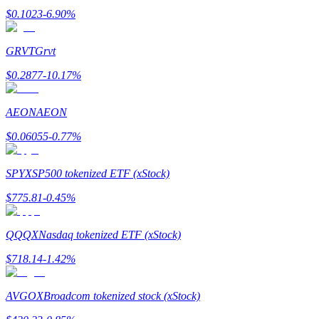
$
0.1023
-6.90
%
GRVT
Grvt
$
0.2877
-10.17
%
Indicação
Convide um amigo para receber recompensas em dinheiro
AEON
AEON
Deposit CASHCAT & Win
$
0.06055
-0.77
%
SPYX
SP500 tokenized ETF (xStock)
$
775.81
-0.45
%
QQQX
Nasdaq tokenized ETF (xStock)
$
718.14
-1.42
%
AVGOX
Broadcom tokenized stock (xStock)
Deposit CASHCAT & Win