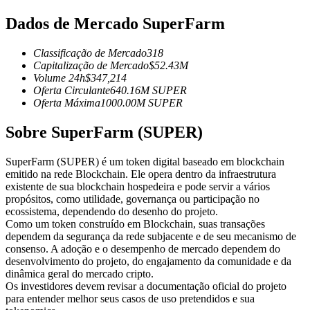
Futuros usando USDC como garantia
Dados de Mercado SuperFarm
Classificação de Mercado
318
Capitalização de Mercado
$
52.43M
Volume 24h
$
347,214
Oferta Circulante
640.16M
SUPER
Oferta Máxima
1000.00M
SUPER
Sobre SuperFarm (SUPER)
Copiar Trading
SuperFarm (SUPER) é um token digital baseado em blockchain
emitido na rede Blockchain. Ele opera dentro da infraestrutura
Junte-se aos principais traders
existente de sua blockchain hospedeira e pode servir a vários
propósitos, como utilidade, governança ou participação no
ecossistema, dependendo do desenho do projeto.
Como um token construído em Blockchain, suas transações
dependem da segurança da rede subjacente e de seu mecanismo de
consenso. A adoção e o desempenho de mercado dependem do
desenvolvimento do projeto, do engajamento da comunidade e da
dinâmica geral do mercado cripto.
Os investidores devem revisar a documentação oficial do projeto
para entender melhor seus casos de uso pretendidos e sua