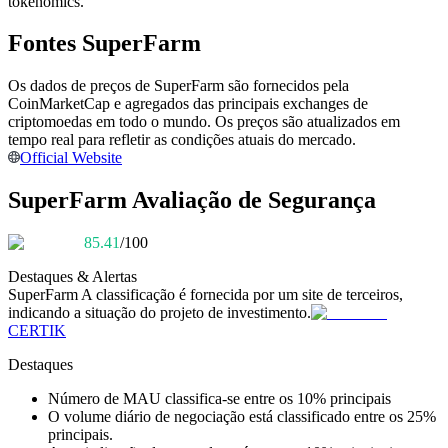
tokenomics.
Torne-se um Trader de Cópias
Fontes SuperFarm
Desfrute da partilha de lucros e comissões de copy trading
Os dados de preços de SuperFarm são fornecidos pela
CoinMarketCap e agregados das principais exchanges de
criptomoedas em todo o mundo. Os preços são atualizados em
tempo real para refletir as condições atuais do mercado.
Official Website
SuperFarm Avaliação de Segurança
85.41
/100
Informação
Destaques & Alertas
Análise de big data, incluindo informações comerciais, etc.
SuperFarm
A classificação é fornecida por um site de terceiros,
indicando a situação do projeto de investimento.
CERTIK
Destaques
Número de MAU classifica-se entre os 10% principais
O volume diário de negociação está classificado entre os 25%
principais.