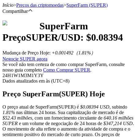
Início
>
Preços das criptomoedas
>
SuperFarm
(SUPER)
Compartilhar
SuperFarm
Futuros
Preço
SUPER
/USD: $
0.08394
Mudança de Preço Hoje
:
+0.001492
（
1.81
%）
Negocie SUPER agora
Se você não tem certeza de como comprar SuperFarm, consulte
nosso guia completo
Como Comprar SUPER
.
24H
1W
1M
3M
1Y
3Y
Dados atualizados em às (UTC+8)
Futuros de USDT
Preço SuperFarm(SUPER) Hoje
Futuros usando USDT como garantia
O preço atual de SuperFarm(SUPER) é
$0.08394 USD
, subindo
1.81%
nas últimas 24 horas. Sua capitalização de mercado é de
$52.43 milhões
, com um fornecimento circulante de
640.16 milhões
SUPER
e um volume de negociação de 24 horas de
$347,214 USD
.
O movimento de alta reflete o aumento da atividade de compra e o
sentimento positivo do mercado de curto prazo. Os preços de