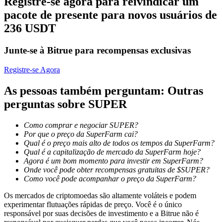
Registre-se agora para reivindicar um
pacote de presente para novos usuários de
236 USDT
Bloqueios de BTR
Investimentos exclusivos para titulares de BTR
Junte-se à Bitrue para recompensas exclusivas
Registre-se Agora
As pessoas também perguntam: Outras
perguntas sobre SUPER
Como comprar e negociar SUPER?
Por que o preço da SuperFarm cai?
Qual é o preço mais alto de todos os tempos da SuperFarm?
Empréstimos
Qual é a capitalização de mercado da SuperFarm hoje?
Agora é um bom momento para investir em SuperFarm?
Serviço de empréstimo apoiado por criptografia
Onde você pode obter recompensas gratuitas de $SUPER?
Como você pode acompanhar o preço da SuperFarm?
Os mercados de criptomoedas são altamente voláteis e podem
experimentar flutuações rápidas de preço. Você é o único
responsável por suas decisões de investimento e a Bitrue não é