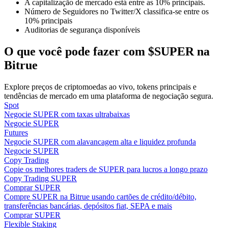
A capitalização de mercado está entre as 10% principais.
Número de Seguidores no Twitter/X classifica-se entre os
10% principais
Guia
Auditorias de segurança disponíveis
Guia para iniciantes em futuros
O que você pode fazer com $SUPER na
Bitrue
Explore preços de criptomoedas ao vivo, tokens principais e
tendências de mercado em uma plataforma de negociação segura.
Spot
Negocie SUPER com taxas ultrabaixas
Negocie SUPER
Futures
Negocie SUPER com alavancagem alta e liquidez profunda
Estratégias de negociação
Negocie SUPER
Copy Trading
Aprenda como se manter lucrativo
Copie os melhores traders de SUPER para lucros a longo prazo
Copy Trading SUPER
Comprar SUPER
Compre SUPER na Bitrue usando cartões de crédito/débito,
transferências bancárias, depósitos fiat, SEPA e mais
Comprar SUPER
Flexible Staking