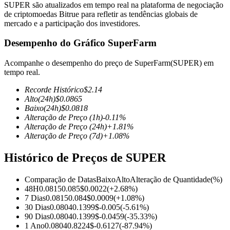
SUPER são atualizados em tempo real na plataforma de negociação
de criptomoedas Bitrue para refletir as tendências globais de
mercado e a participação dos investidores.
Desempenho do Gráfico SuperFarm
Futuros COIN-M
Acompanhe o desempenho do preço de SuperFarm(SUPER) em
Futuros de criptomoeda
tempo real.
Recorde Histórico
$
2.14
Alto
(24h)
$
0.0865
TradFi
Baixo
(24h)
$
0.0818
Alteração de Preço
(1h)
-0.11
%
Derivativos de ações, câmbio, metais preciosos e commodities
Alteração de Preço
(24h)
+
1.81
%
Alteração de Preço
(7d)
+
1.08
%
Histórico de Preços de SUPER
Comparação de Datas
Baixo
Alto
Alteração de Quantidade
(%)
48H
0.0815
0.085
$
0.0022
(
+
2.68
%)
7 Dias
0.0815
0.084
$
0.0009
(
+
1.08
%)
30 Dias
0.0804
0.1399
$
-0.005
(
-5.61
%)
90 Dias
0.0804
0.1399
$
-0.0459
(
-35.33
%)
Futuros de USDC
1 Ano
0.0804
0.8224
$
-0.6127
(
-87.94
%)