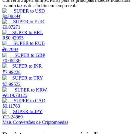
Converta SuperFarm(SUPER) para as principais moedas fiduciárias
usando taxas de câmbio em tempo real.
Estacamento
SUPER
to
USD
$
0.08394
Altos retornos e acesso instantâneo
SUPER
to
EUR
€
0.07271
SUPER
to
BRL
R$
0.42995
SUPER
to
RUB
₽
6.7993
SUPER
to
GBP
£
0.06236
SUPER
to
INR
₹
7.99228
SUPER
to
TRY
Launchpool
₺
3.99522
SUPER
to
KRW
Staking flexível para ganhar tokens populares.
₩
119.70125
SUPER
to
CAD
$
0.11763
SUPER
to
JPY
¥
13.24869
Mais Conversões de Criptomoedas