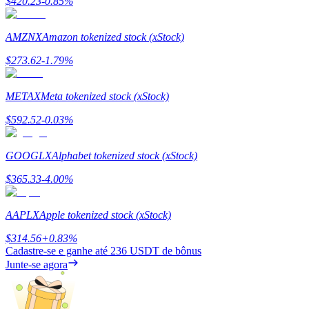
$
420.23
-0.85
%
Share 500000 CASHCAT prize pool
AMZNX
Amazon tokenized stock (xStock)
$
273.62
-1.79
%
Exclusive for BitMart Users
Register & Trade to Win 500,000 USDT
METAX
Meta tokenized stock (xStock)
$
592.52
-0.03
%
Precious Metals Trading Carnival
GOOGLX
Alphabet tokenized stock (xStock)
Trade Gold & Silver · 33,333 USDT Bonus
$
365.33
-4.00
%
AAPLX
Apple tokenized stock (xStock)
USDT New User Exclusive 10% APR
$
314.56
+
0.83
%
Cadastre-se e ganhe até
236 USDT
de bônus
USDT Flexible Staking | Daily Rewards
Junte-se agora