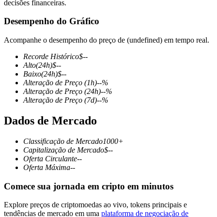
decisões financeiras.
Desempenho do Gráfico
Acompanhe o desempenho do preço de (undefined) em tempo real.
Futuros COIN-M
Recorde Histórico
$
--
Futuros de criptomoeda
Alto
(24h)
$
--
Baixo
(24h)
$
--
Alteração de Preço
(1h)
--
%
Alteração de Preço
(24h)
--
%
TradFi
Alteração de Preço
(7d)
--
%
Derivativos de ações, câmbio, metais preciosos e commodities
Dados de Mercado
Classificação de Mercado
1000+
Capitalização de Mercado
$
--
Oferta Circulante
--
Oferta Máxima
--
Comece sua jornada em cripto em minutos
Explore preços de criptomoedas ao vivo, tokens principais e
Futuros de USDC
tendências de mercado em uma
plataforma de negociação de