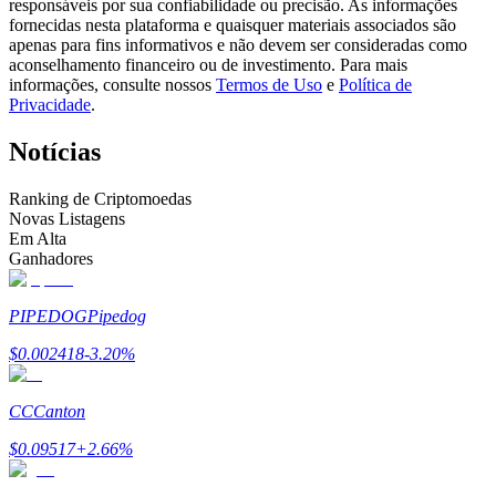
responsáveis por sua confiabilidade ou precisão. As informações
Torne-se um Trader de Cópias
fornecidas nesta plataforma e quaisquer materiais associados são
apenas para fins informativos e não devem ser consideradas como
Desfrute da partilha de lucros e comissões de copy trading
aconselhamento financeiro ou de investimento. Para mais
informações, consulte nossos
Termos de Uso
e
Política de
Privacidade
.
Notícias
Ranking de Criptomoedas
Novas Listagens
Em Alta
Ganhadores
Informação
PIPEDOG
Pipedog
Análise de big data, incluindo informações comerciais, etc.
$
0.002418
-3.20
%
CC
Canton
$
0.09517
+
2.66
%