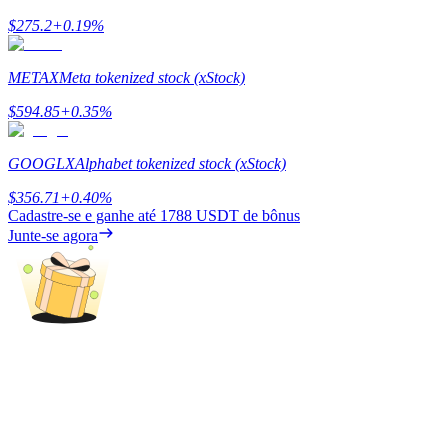
$
275.2
+
0.19
%
Ganhar
METAX
Meta tokenized stock (xStock)
$
594.85
+
0.35
%
GOOGLX
Alphabet tokenized stock (xStock)
$
356.71
+
0.40
%
Cadastre-se e ganhe até
1788 USDT
de bônus
Junte-se agora
Porquinho poderoso
Ganhe recompensas competitivas diariamente