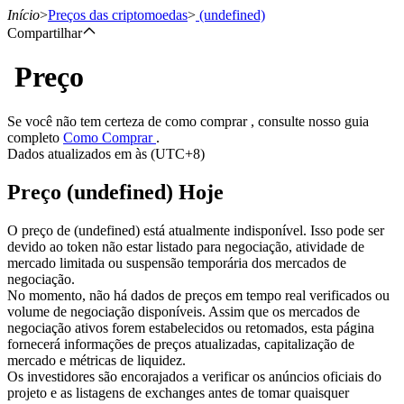
Início
>
Preços das criptomoedas
>
(undefined)
Compartilhar
Preço
Futuros
Se você não tem certeza de como comprar , consulte nosso guia
completo
Como Comprar
.
Dados atualizados em às (UTC+8)
Preço (undefined) Hoje
O preço de (undefined) está atualmente indisponível. Isso pode ser
devido ao token não estar listado para negociação, atividade de
mercado limitada ou suspensão temporária dos mercados de
Futuros de USDT
negociação.
No momento, não há dados de preços em tempo real verificados ou
Futuros usando USDT como garantia
volume de negociação disponíveis. Assim que os mercados de
negociação ativos forem estabelecidos ou retomados, esta página
fornecerá informações de preços atualizadas, capitalização de
mercado e métricas de liquidez.
Os investidores são encorajados a verificar os anúncios oficiais do
projeto e as listagens de exchanges antes de tomar quaisquer